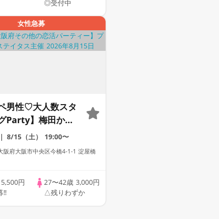
◎受付中
ス
女性急募
ペ男性♡大人数スタ
Party】梅田から1
Dining【男性ドレ
8/15（土）
19:00〜
有り♡資格証100%
阪府大阪市中央区今橋4-1-1 淀屋橋
リンク飲み放題【毎
催♡】累計110万人
歳
5,500円
27〜42歳
3,000円
レミアムステイタス
募‼
△残りわずか