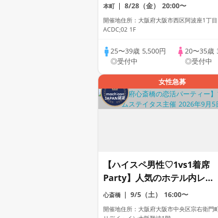
ゾートカフェDining♡【男
8/28（金）
20:00〜
本町
ドレスコード有り♡資格証
開催地住所：大阪府大阪市西区阿波座1丁目5
100%確認】ドリンク飲み放
ACDC;02 1F
題♡【毎週末開催♡累計110
25〜39歳
5,500円
20〜35歳
万人突破☆プレミアムステイ
◎受付中
◎受付中
タス】
女性急募
【ハイスペ男性♡1vs1着席
Party】人気のホテル内レス
トランで開催♡【男性ドレス
9/5（土）
16:00〜
心斎橋
コード有り♡資格証100%確
開催地住所：大阪府大阪市中央区宗右衛門町5
認】ドリンク飲み放題【毎週