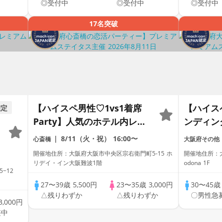
◎受付中
◎受付中
◎受付中
タス♡
ステイタ
17名突破
【ハイスペ男性♡1vs1着席
【ハイス
確定
Party】人気のホテル内レス
ンディング
トランで開催♡【男性ドレス
駅♡駅直結
8/11（火・祝）
16:00〜
心斎橋
大阪府その他
コード有り♡資格証100%確
スコード
性
開催地住所：大阪府大阪市中央区宗右衛門町5-15 ホ
開催地住所：大
認】ドリンク飲み放題【毎週
確認】ド
リデイ・イン大阪難波1階
odona 1F
−12
末金土日祝に開催♡】累計
週末に開
27〜39歳
5,500円
23〜35歳
3,000円
30〜45
110万人突破☆プレミアムス
突破☆プ
△残りわずか
△残りわずか
〇男性急
テイタス♡
♡
3,000円
整中