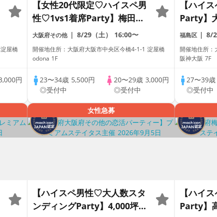
【女性20代限定♡ハイスペ男
【ハイス
1
性♡1vs1着席Party】梅田か
Party
男
ら1駅♡駅直結Dining【男性
テルBa
8/29（土）
16:00〜
8/
大阪府その他
福島区
ドレスコード有り♡資格証
スコード
 淀屋橋
開催地住所：大阪府大阪市中央区今橋4-1-1 淀屋橋
開催地住所：大
100%確認】毎週末金土日に
確認】ド
odona 1F
阪神大阪 7F
開催♡【累計110万人突破☆
♡【毎週
3,000円
23〜34歳
5,500円
20〜29歳
3,000円
27〜39
プレミアムステイタス♡】
計110
◎受付中
◎受付中
◎受付中
ステイタ
女性急募
【ハイスペ男性♡大人数スタ
【ハイス
ンディングParty】4,000坪の
Party