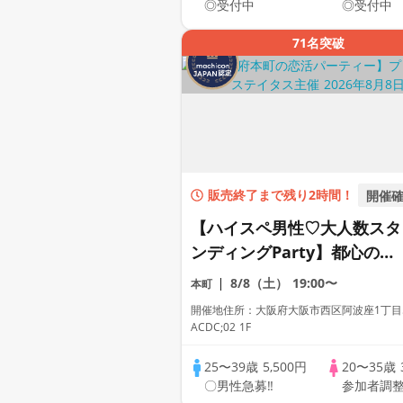
◎受付中
◎受付中
ステイタス
71名突破
販売終了まで残り2時間！
開催
【ハイスペ男性♡大人数スタ
ンディングParty】都心のリ
ゾートカフェDining♡【男
8/8（土）
19:00〜
本町
ドレスコード有り♡資格証
開催地住所：大阪府大阪市西区阿波座1丁目5
100%確認】ドリンク飲み放
ACDC;02 1F
題♡【毎週末開催♡累計110
25〜39歳
5,500円
20〜35歳
万人突破☆プレミアムステイ
〇男性急募‼
参加者調
タス】