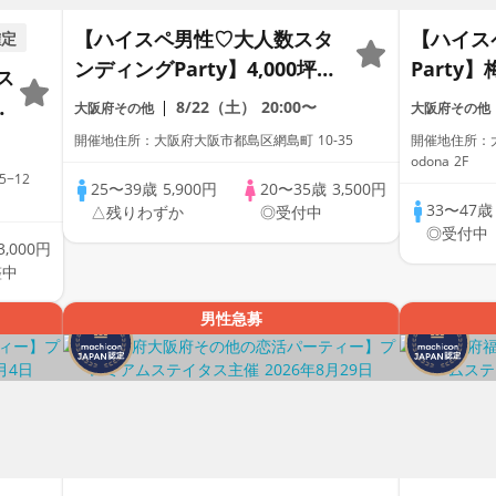
【ハイスペ男性♡大人数スタ
【ハイス
確定
ンディングParty】4,000坪の
Party
ス
緑に包まれた都心の迎賓館
Dinin
心
8/22（土）
20:00〜
大阪府その他
大阪府その他
♡【男性ドレスコード有り♡
り♡資格
開催地住所：大阪府大阪市都島区網島町 10-35
開催地住所：大
資格証100%確認】ドリンク
ンク飲み
odona 2F
−12
飲み放題♡【累計110万人突
日に開催
25〜39歳
5,900円
20〜35歳
3,500円
確
33〜47
△残りわずか
◎受付中
破☆プレミアムステイタス
☆プレミ
◎受付中
♡】
3,000円
0
整中
テ
男性急募