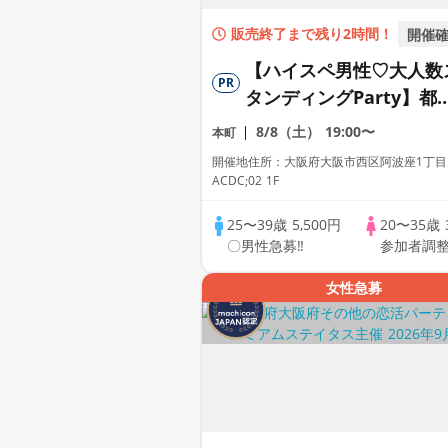
販売終了まで残り2時間！
開催
【ハイスペ男性♡大人数
PR
タンディングParty】都
のリゾートカフェ
8/8（土）
19:00〜
本町
Dining♡【男性ドレスコ
開催地住所：大阪府大阪市西区阿波座1丁目5
ード有り♡資格証100%
ACDC;02 1F
認】ドリンク飲み放題
25〜39歳
5,500円
20〜35歳
♡【毎週末開催♡累計11
〇男性急募‼
参加者調
万人突破☆プレミアムス
イタス】
女性急募