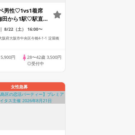
ペ男性♡1vs1着席
】梅田から1駅♡駅直結
g【男性ドレスコード有
8/22（土）
16:00〜
証100%確認】ドリ
阪府大阪市中央区今橋4-1-1 淀屋橋
放題♡【毎週末金土
】累計110万人突破
歳
5,900円
28〜42歳
3,500円
アムステイタス
◎受付中
女性急募