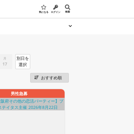
検索
気になる
ログイン
別日を
月
17
選択
男性急募