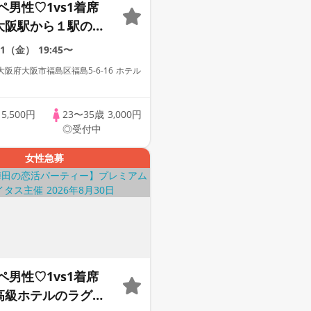
ペ男性♡1vs1着席
】大阪駅から１駅のホ
rで開催♡【男性ドレ
21（金）
19:45〜
有り♡資格証100%
阪府大阪市福島区福島5-6-16 ホテル
リンク飲み放題
金土日に開催♡】累
歳
5,500円
23〜35歳
3,000円
万人突破☆プレミアム
◎受付中
ス
女性急募
ペ男性♡1vs1着席
】高級ホテルのラグジ