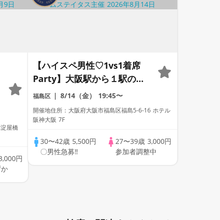
【ハイスペ男性♡1vs1着席
Party】大阪駅から１駅のホ
テルBarで開催♡【男性ドレ
結
8/14（金）
19:45〜
福島区
スコード有り♡資格証100%
有
開催地住所：大阪府大阪市福島区福島5-6-16 ホテル
確認】ドリンク飲み放題
阪神大阪 7F
 淀屋橋
♡【毎週金土日に開催♡】累
30〜42歳
5,500円
27〜39歳
3,000円
計110万人突破☆プレミアム
〇男性急募‼
参加者調整中
ステイタス
3,000円
ずか