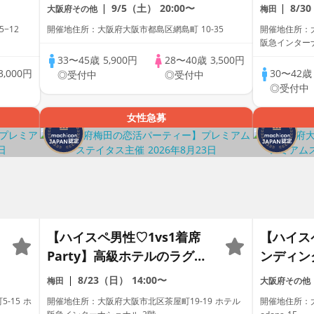
性
緑に包まれた都心の迎賓館
ュアリー
9/5（土）
20:00〜
8/3
大阪府その他
梅田
♡【男性ドレスコード有り♡
コード有
−12
開催地住所：大阪府大阪市都島区網島町 10-35
開催地住所：大
資格証100%確認】ドリンク
認】ドリ
阪急インター
飲み放題♡【累計110万人突
末金土日
33〜45歳
5,900円
28〜40歳
3,500円
3,000円
30〜42
◎受付中
◎受付中
破☆プレミアムステイタス
万人突破
◎受付中
♡】
タス♡
女性急募
【ハイスペ男性♡1vs1着席
【ハイス
Party】高級ホテルのラグジ
ンディング
ュアリーBar♡【男性ドレス
駅♡駅直結
8/23（日）
14:00〜
梅田
大阪府その他
コード有り♡資格証100%確
スコード
-15 ホ
開催地住所：大阪府大阪市北区茶屋町19-19 ホテル
開催地住所：大
認】ドリンク飲み放題【毎週
確認】ド