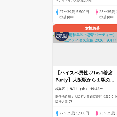
リデイ・イン大阪難波1階
末金土日祝に開催♡】累計
27〜39歳
5,500円
23〜35歳
110万人突破☆プレミアムス
◎受付中
◎受付中
テイタス♡
女性急募
【ハイスペ男性♡1vs1着席
Party】大阪駅から１駅のホ
テルBarで開催♡【男性ドレ
9/11（金）
19:45〜
福島区
スコード有り♡資格証100%
開催地住所：大阪府大阪市福島区福島5-6-1
確認】ドリンク飲み放題
阪神大阪 7F
♡【毎週金土日に開催♡】累
27〜39歳
5,500円
23〜35歳
計110万人突破☆プレミアム