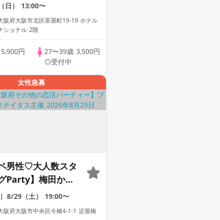
Bar♡【男性ドレス
0（日）
13:00〜
り♡資格証100%確
阪府大阪市北区茶屋町19-19 ホテル
ンク飲み放題【毎週
ナショナル 2階
に開催♡】累計110
歳
5,900円
27〜39歳
3,500円
☆プレミアムステイ
◎受付中
女性急募
ペ男性♡大人数スタ
Party】梅田から1
Dining【男性ドレ
8/29（土）
19:00〜
有り♡資格証100%
阪府大阪市中央区今橋4-1-1 淀屋橋
リンク飲み放題【毎