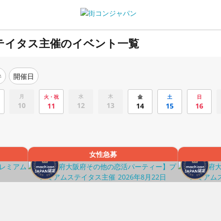
テイタス主催のイベント一覧
件
開催日
月
水
木
火・祝
金
土
日
10
12
13
11
14
15
16
女性急募