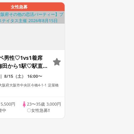
女性急募
ペ男性♡1vs1着席
】梅田から1駅♡駅直結
g【男性ドレスコード有
8/15（土）
16:00〜
証100%確認】ドリ
阪府大阪市中央区今橋4-1-1 淀屋橋
放題♡【毎週末金土
】累計110万人突破
歳
5,500円
23〜35歳
3,000円
アムステイタス
整中
〇女性急募‼