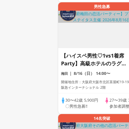
男性急募
【ハイスペ男性♡1vs1着席
Party】高級ホテルのラグジ
ュアリーBar♡【男性ドレス
8/16（日）
14:00〜
梅田
コード有り♡資格証100%確
開催地住所：大阪府大阪市北区茶屋町19-19
認】ドリンク飲み放題【毎週
阪急インターナショナル 2階
末金土日に開催♡】累計110
30〜42歳
5,900円
27〜39歳
万人突破☆プレミアムステイ
〇男性急募‼
参加者調
タス♡
14名突破