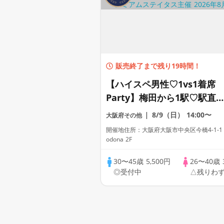
販売終了まで残り19時間！
【ハイスペ男性♡1vs1着席
Party】梅田から1駅♡駅直
Dining【男性ドレスコード
8/9（日）
14:00〜
大阪府その他
り♡資格証100%確認】ドリ
開催地住所：大阪府大阪市中央区今橋4-1-1
ンク飲み放題♡【毎週末金土
odona 2F
日に開催】累計110万人突破
30〜45歳
5,500円
26〜40歳
☆プレミアムステイタス
◎受付中
△残りわ