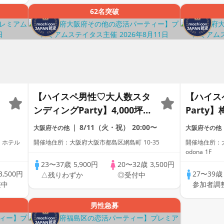
62名突破
【ハイスペ男性♡大人数スタ
【ハイス
ンディングParty】4,000坪の
Party
緑に包まれた都心の迎賓館
Dinin
8/11（火・祝）
20:00〜
大阪府その他
大阪府その他
♡【男性ドレスコード有り♡
り♡資格
 ホテル
開催地住所：大阪府大阪市都島区網島町 10-35
開催地住所：大
資格証100%確認】ドリンク
ンク飲み
odona 1F
飲み放題♡【累計110万人突
日に開催
23〜37歳
5,900円
20〜32歳
3,500円
3,500円
27〜39
△残りわずか
◎受付中
破☆プレミアムステイタス
☆プレミ
整中
参加者調
♡】
男性急募