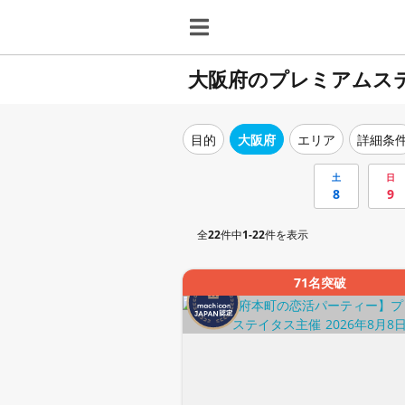
大阪府のプレミアムス
目的
大阪府
エリア
詳細条
土
日
8
9
全
22
件中
1-22
件を表示
71名突破