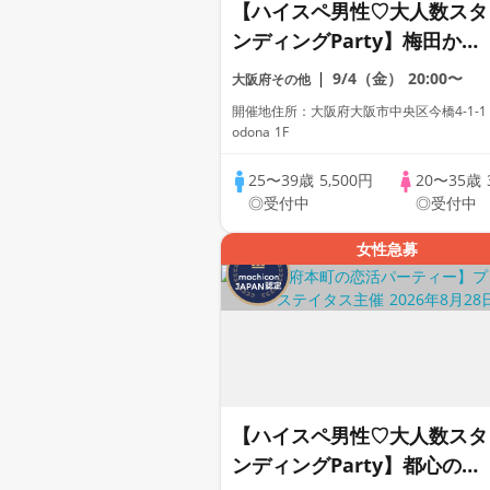
【ハイスペ男性♡大人数スタ
ンディングParty】梅田から
駅♡駅直結の人気Dining【
9/4（金）
20:00〜
大阪府その他
性ドレスコード有り♡資格証
開催地住所：大阪府大阪市中央区今橋4-1-1
100%確認】ドリンク飲み放
odona 1F
題♡【累計110万人突破☆プ
25〜39歳
5,500円
20〜35歳
レミアムステイタス♡】
◎受付中
◎受付中
女性急募
【ハイスペ男性♡大人数スタ
ンディングParty】都心のリ