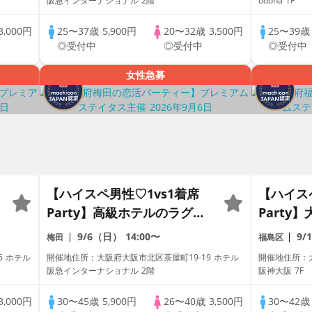
阪急インターナショナル 2階
odona 1F
末金土日に開催♡】累計110
週末に開
3,000円
25〜37歳
5,900円
20〜32歳
3,500円
25〜39
万人突破☆プレミアムステイ
突破☆プ
◎受付中
◎受付中
◎受付中
タス♡
♡
女性急募
【ハイスペ男性♡1vs1着席
【ハイス
Party】高級ホテルのラグジ
Party
ュアリーBar♡【男性ドレス
テルBa
9/6（日）
14:00〜
9/
梅田
福島区
コード有り♡資格証100%確
スコード
6 ホテル
開催地住所：大阪府大阪市北区茶屋町19-19 ホテル
開催地住所：大
認】ドリンク飲み放題【毎週
確認】ド
阪急インターナショナル 2階
阪神大阪 7F
末金土日に開催♡】累計110
♡【毎週
3,000円
30〜45歳
5,900円
26〜40歳
3,500円
30〜42
万人突破☆プレミアムステイ
計110