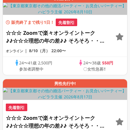
販売終了まで残り1日！
先着割引
☆☆☆ Zoomで楽々オンライントーク
♪♪☆☆☆理想の年の差♪♪ そろそろ・・・
素敵な恋人見つけたい♪ ♪☆カジュアルな
8/10（月）
22:00〜
オンライン
オンライン婚活☆全国の方が対象☆司会進
24〜41歳
2,500円
24〜38歳
550円
行あり♪♪
参加者調整中
〇女性急募‼
男性先行中!
先着割引
☆☆☆ Zoomで楽々オンライントーク
♪♪☆☆☆理想の年の差♪♪ そろそろ・・・