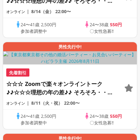
♪♪☆☆☆理想の年の差♪♪ そろそろ・・・
素敵な恋人見つけたい♪ ♪☆カジュアルな
8/14（金）
22:00〜
オンライン
オンライン婚活☆全国の方が対象☆司会進
24〜41歳
2,500円
24〜38歳
550円
行あり♪♪
参加者調整中
〇女性急募‼
男性先行中!
先着割引
☆☆☆ Zoomで楽々オンライントーク
♪♪☆☆☆理想の年の差♪♪ そろそろ・・・
素敵な恋人見つけたい♪ ♪☆カジュアルな
8/11（火・祝）
22:00〜
オンライン
オンライン婚活☆全国の方が対象☆司会進
24〜41歳
2,500円
24〜38歳
550円
行あり♪♪
参加者調整中
〇女性急募‼
男性先行中!