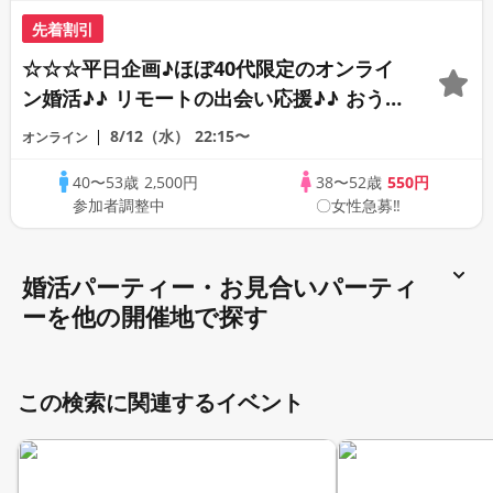
先着割引
☆☆☆平日企画♪ほぼ40代限定のオンライ
ン婚活♪♪ リモートの出会い応援♪♪ おう
ちで乾杯しませんか♪♪ ☆全国の方が対象
8/12（水）
22:15〜
オンライン
☆ 司会進行あり♪♪ THE 41s ONLINE
40〜53歳
2,500円
38〜52歳
550円
PARTY!!
参加者調整中
〇女性急募‼
婚活パーティー・お見合いパーティ
ーを他の開催地で探す
この検索に関連するイベント