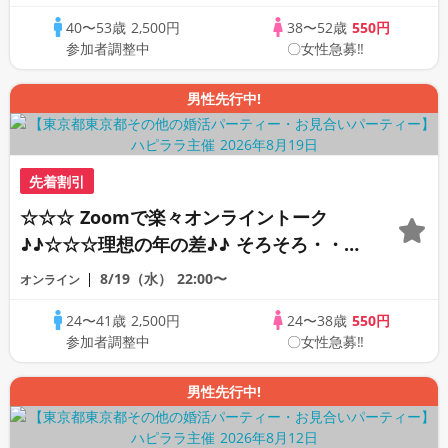
☆ 司会進行あり♪♪ THE 42s ONLINE
40〜53歳
2,500円
38〜52歳
550円
PARTY!!
参加者調整中
〇女性急募‼
男性先行中!
先着割引
☆☆☆ Zoomで楽々オンライントーク
♪♪☆☆☆理想の年の差♪♪ そろそろ・・・
素敵な恋人見つけたい♪ ♪☆カジュアルな
8/19（水）
22:00〜
オンライン
オンライン婚活☆全国の方が対象☆司会進
24〜41歳
2,500円
24〜38歳
550円
行あり♪♪
参加者調整中
〇女性急募‼
男性先行中!