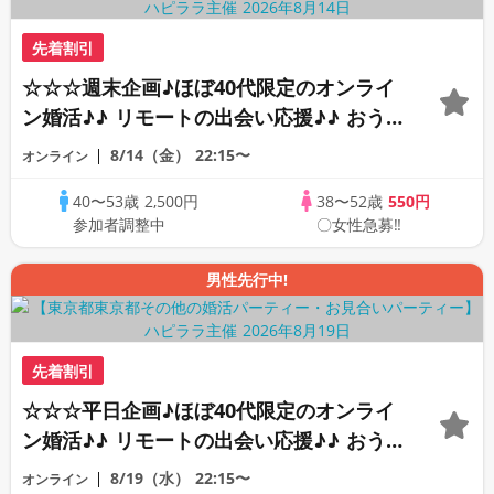
先着割引
☆☆☆週末企画♪ほぼ40代限定のオンライ
ン婚活♪♪ リモートの出会い応援♪♪ おう
ちで乾杯しませんか♪♪ ☆全国の方が対象
8/14（金）
22:15〜
オンライン
☆ 司会進行あり♪♪ THE 41s ONLINE
40〜53歳
2,500円
38〜52歳
550円
PARTY!!
参加者調整中
〇女性急募‼
男性先行中!
先着割引
☆☆☆平日企画♪ほぼ40代限定のオンライ
ン婚活♪♪ リモートの出会い応援♪♪ おう
ちで乾杯しませんか♪♪ ☆全国の方が対象
8/19（水）
22:15〜
オンライン