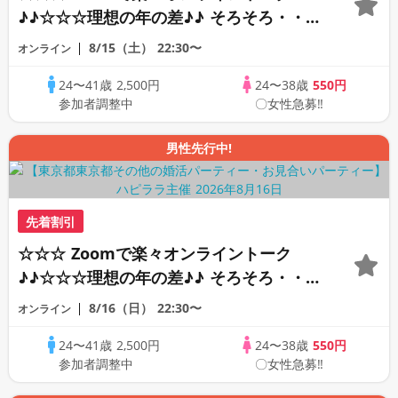
♪♪☆☆☆理想の年の差♪♪ そろそろ・・・
素敵な恋人見つけたい♪ ♪☆カジュアルな
8/15（土）
22:30〜
オンライン
オンライン婚活☆全国の方が対象☆司会進
24〜41歳
2,500円
24〜38歳
550円
行あり♪♪
参加者調整中
〇女性急募‼
男性先行中!
先着割引
☆☆☆ Zoomで楽々オンライントーク
♪♪☆☆☆理想の年の差♪♪ そろそろ・・・
素敵な恋人見つけたい♪ ♪☆カジュアルな
8/16（日）
22:30〜
オンライン
オンライン婚活☆全国の方が対象☆司会進
24〜41歳
2,500円
24〜38歳
550円
行あり♪♪
参加者調整中
〇女性急募‼