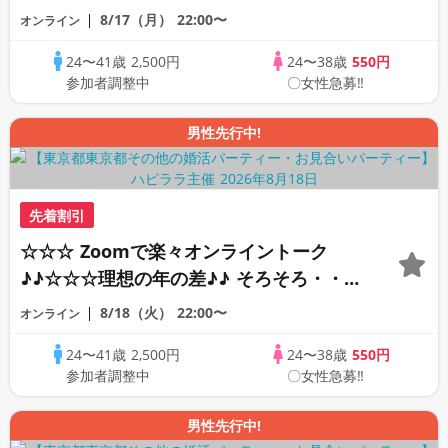
素敵な恋人見つけたい♪ ♪☆カジュアルな
8/17（月）
22:00〜
オンライン
オンライン婚活☆全国の方が対象☆司会進
24〜41歳
2,500円
24〜38歳
550円
行あり♪♪
参加者調整中
〇女性急募‼
男性先行中!
先着割引
☆☆☆ Zoomで楽々オンライントーク
♪♪☆☆☆理想の年の差♪♪ そろそろ・・・
素敵な恋人見つけたい♪ ♪☆カジュアルな
8/18（火）
22:00〜
オンライン
オンライン婚活☆全国の方が対象☆司会進
24〜41歳
2,500円
24〜38歳
550円
行あり♪♪
参加者調整中
〇女性急募‼
男性先行中!