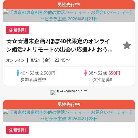
男性先行中!
先着割引
☆☆☆週末企画♪ほぼ40代限定のオンライ
ン婚活♪♪ リモートの出会い応援♪♪ おう
ちで乾杯しませんか♪♪ ☆全国の方が対象
8/21（金）
22:15〜
オンライン
☆ 司会進行あり♪♪ THE 42s ONLINE
40〜53歳
2,500円
38〜52歳
550円
PARTY!!
参加者調整中
〇女性急募‼
男性先行中!
先着割引