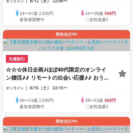
8/12（水）
22:00〜
オンライン
オンライン婚活☆全国の方が対象☆司会進
24〜41歳
2,500円
24〜38歳
550円
行あり♪♪
参加者調整中
〇女性急募‼
男性先行中!
先着割引
☆☆☆休日企画♪ほぼ40代限定のオンライ
ン婚活♪♪ リモートの出会い応援♪♪ おう
ちで乾杯しませんか♪♪ ☆全国の方が対象
8/15（土）
22:15〜
オンライン
☆ 司会進行あり♪♪ THE 42s ONLINE
40〜53歳
2,500円
38〜52歳
550円
PARTY!!
参加者調整中
〇女性急募‼
男性先行中!