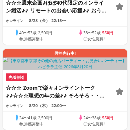
☆☆☆週末企画♪ほぼ40代限定のオンライ
ン婚活♪♪ リモートの出会い応援♪♪ おう
ちで乾杯しませんか♪♪ ☆全国の方が対象
8/28（金）
22:15〜
オンライン
☆ 司会進行あり♪♪ THE 43s ONLINE
40〜53歳
2,500円
38〜52歳
550円
PARTY!!
参加者調整中
〇女性急募‼
男性先行中!
先着割引
☆☆☆ Zoomで楽々オンライントーク
♪♪☆☆☆理想の年の差♪♪ そろそろ・・・
素敵な恋人見つけたい♪ ♪☆カジュアルな
8/20（木）
22:00〜
オンライン
オンライン婚活☆全国の方が対象☆司会進
24〜41歳
2,500円
24〜38歳
550円
行あり♪♪
参加者調整中
〇女性急募‼