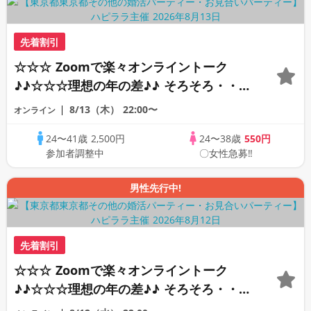
先着割引
☆☆☆ Zoomで楽々オンライントーク
♪♪☆☆☆理想の年の差♪♪ そろそろ・・・
素敵な恋人見つけたい♪ ♪☆カジュアルな
8/13（木）
22:00〜
オンライン
オンライン婚活☆全国の方が対象☆司会進
24〜41歳
2,500円
24〜38歳
550円
行あり♪♪
参加者調整中
〇女性急募‼
男性先行中!
先着割引
☆☆☆ Zoomで楽々オンライントーク
♪♪☆☆☆理想の年の差♪♪ そろそろ・・・
素敵な恋人見つけたい♪ ♪☆カジュアルな