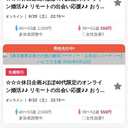
ン婚活♪♪ リモートの出会い応援♪♪ おう
ちで乾杯しませんか♪♪ ☆全国の方が対象
8/29（土）
22:15〜
オンライン
☆ 司会進行あり♪♪ THE 44s ONLINE
40〜53歳
2,500円
38〜52歳
550円
PARTY!!
参加者調整中
〇女性急募‼
男性先行中!
先着割引
☆☆☆休日企画♪ほぼ40代限定のオンライ
ン婚活♪♪ リモートの出会い応援♪♪ おう
ちで乾杯しませんか♪♪ ☆全国の方が対象
8/22（土）
22:15〜
オンライン
☆ 司会進行あり♪♪ THE 43s ONLINE
40〜53歳
2,500円
38〜52歳
550円
PARTY!!
参加者調整中
〇女性急募‼