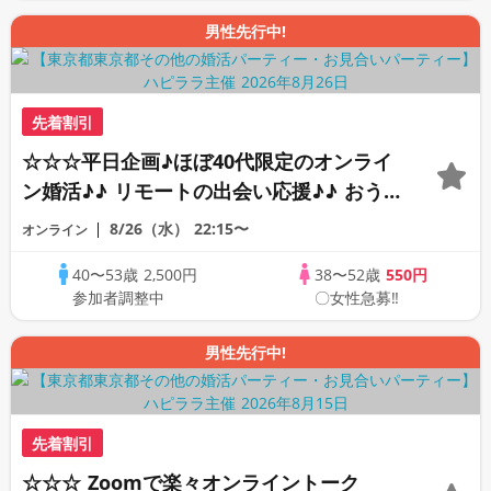
男性先行中!
先着割引
☆☆☆平日企画♪ほぼ40代限定のオンライ
ン婚活♪♪ リモートの出会い応援♪♪ おう
ちで乾杯しませんか♪♪ ☆全国の方が対象
8/26（水）
22:15〜
オンライン
☆ 司会進行あり♪♪ THE 43s ONLINE
40〜53歳
2,500円
38〜52歳
550円
PARTY!!
参加者調整中
〇女性急募‼
男性先行中!
先着割引
☆☆☆ Zoomで楽々オンライントーク