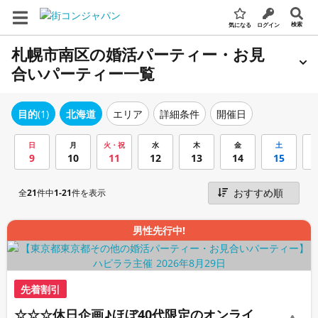
検索
気になる
ログイン
札幌市南区の婚活パーティー・お見
合いパーティー一覧
エリア
詳細条件
開催日
目的
(1)
北海道
日
月
火・祝
水
木
金
土
9
10
11
12
13
14
15
全
21
件中
1-21
件を表示
男性先行中!
先着割引
☆☆☆休日企画♪ほぼ40代限定のオンライ