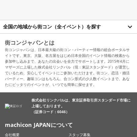
全国の地域から街コン（全イベント）を探す
街コンジャパンとは
街コンジャパンは、日本最大級の街コン・パーティー情報の総合ポータルサ
イトです。東京、大阪、名古屋をはじめ日本全国のイベント情報の検索から
参加申し込みまで、あなたの出会いを全力でサポートします。2015年4月に
マザーズに上場した株式会社リンクバル（現：東証スタンダード）が運営し
ているため、安心してイベントにご参加いただけます。街コン、恋活・婚活
パーティー、趣味コンはもちろん、合コン形式の少人数イベントまで、あな
たにピッタリのイベントが、いつでも簡単に探せます。
株式会社リンクバルは、東京証券取引所スタンダード市場に
上場しております。
（証券コード：6046）
machicon JAPANについて
会社概要
スタッフ募集