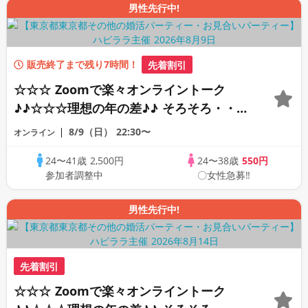
男性先行中!
販売終了まで残り7時間！
先着割引
☆☆☆ Zoomで楽々オンライントーク
♪♪☆☆☆理想の年の差♪♪ そろそろ・・・
素敵な恋人見つけたい♪ ♪☆カジュアルな
8/9（日）
22:30〜
オンライン
オンライン婚活☆全国の方が対象☆司会進
24〜41歳
2,500円
24〜38歳
550円
行あり♪♪
参加者調整中
〇女性急募‼
男性先行中!
先着割引
☆☆☆ Zoomで楽々オンライントーク