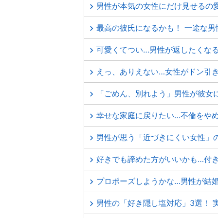
男性が本気の女性にだけ見せるの
最高の彼氏になるかも！ 一途な男
可愛くてつい…男性が返したくなるL
えっ、ありえない…女性がドン引
「ごめん、別れよう」男性が彼女
幸せな家庭に戻りたい…不倫をやめ
男性が思う「近づきにくい女性」の
好きでも諦めた方がいいかも…付
プロポーズしようかな…男性が結婚
男性の「好き隠し塩対応」3選！ 