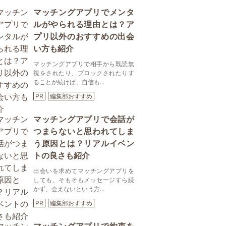
マッチングアプリでメンタ
ルがやられる理由とは？ア
プリ以外のおすすめの出会
い方も紹介
マッチングアプリで相手から既読無
視をされたり、ブロックされたりす
ることが続けば、自信も...
PR
編集部おすすめ
マッチングアプリで会話が
つまらないと思われてしま
う原因とは？リアルイベン
トの良さも紹介
出会いを求めてマッチングアプリを
しても、そもそもメッセージすら続
かず、会えないという方...
PR
編集部おすすめ