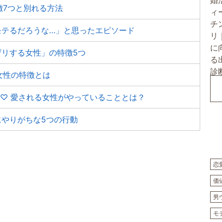
徴7つと別れる方法
モテるだろうな…」と思ったエピソード
ザリする女性」の特徴5つ
女性の特徴とは
♡ 愛される女性がやっていることとは？
にやりがちな5つの行動
恋
価
男
モ