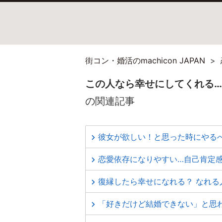
街コン・婚活のmachicon JAPAN
この人なら幸せにしてくれる…
の関連記事
彼女が欲しい！と思った時にやる
恋愛依存になりやすい…自己肯定
復縁したら幸せになれる？ なれる
「好きだけど結婚できない」と思