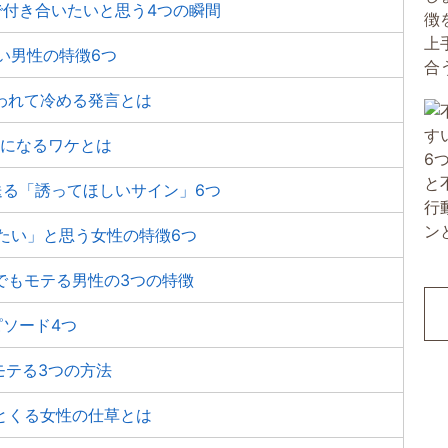
で付き合いたいと思う4つの瞬間
い男性の特徴6つ
われて冷める発言とは
中になるワケとは
送る「誘ってほしいサイン」6つ
たい」と思う女性の特徴6つ
でもモテる男性の3つの特徴
ソード4つ
モテる3つの方法
とくる女性の仕草とは