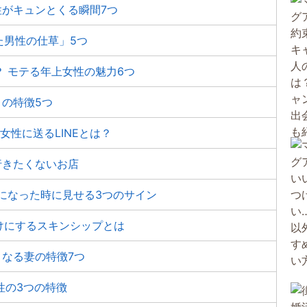
性がキュンとくる瞬間7つ
た男性の仕草」5つ
 モテる年上女性の魅力6つ
の特徴5つ
女性に送るLINEとは？
行きたくないお店
になった時に見せる3つのサイン
けにするスキンシップとは
なる妻の特徴7つ
性の3つの特徴