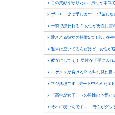
この笑顔を守りたい…男性が本気
ずっと一途に愛します！ 浮気しな
一瞬で嫌われる⁉ 女性が男性に言
愛される彼女の特徴5つ！彼が夢
週末は空いてるんだけど…女性が
彼女にしてぇ！ 男性が「手に入れ
イケメンが負ける⁉ 地味な見た目
マジ無理です…デート中冷めたエピ
「高学歴女子」への男性の本音と
それに弱いんです…！ 男性がグッ