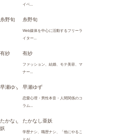
イベ...
糸野旬
Web媒体を中心に活動するフリーラ
イター...
有紗
ファッション、結婚、モテ美容、マ
ナー...
早瀬ゆず
恋愛心理・男性本音・人間関係のコ
ラム...
たかなし亜妖
学歴ナシ、職歴ナシ、「他にやるこ
とが...