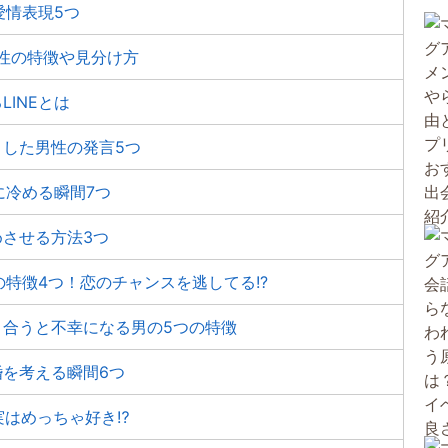
愛情表現5つ
性の特徴や見分け方
INEとは
きした男性の発言5つ
に冷める瞬間7つ
させる方法3つ
特徴4つ！恋のチャンスを逃してる!?
き合うと不幸になる男の5つの特徴
を考える瞬間6つ
実はめっちゃ好き⁉