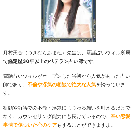
月村天音（つきむらあまね）先生は、電話占いウィル所属
で
鑑定歴30年以上のベテラン占い師
です。
電話占いウィルがオープンした当初から人気があった占い
師であり、
不倫や浮気の相談で絶大な人気
を誇っていま
す。
祈願や祈祷での不倫・浮気にまつわる願いを叶えるだけで
なく、カウンセリング能力にも長けているので、
辛い恋愛
事情で傷ついた心のケア
もすることができますよ。