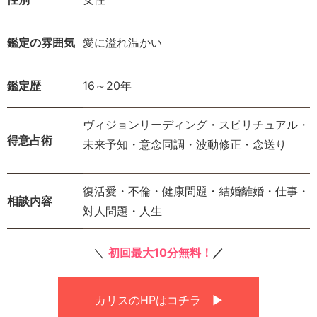
鑑定の雰囲気
愛に溢れ温かい
鑑定歴
16～20年
ヴィジョンリーディング・スピリチュアル・
得意占術
未来予知・意念同調・波動修正・念送り
復活愛・不倫・健康問題・結婚離婚・仕事・
相談内容
対人問題・人生
＼
初回最大10分
無料！
／
カリスのHPはコチラ ▶︎