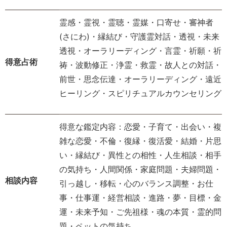
霊感・霊視・霊聴・霊媒・口寄せ・審神者
(さにわ)・縁結び・守護霊対話・透視・未来
透視・オーラリーディング・言霊・祈願・祈
得意占術
祷・波動修正・浄霊・救霊・故人との対話・
前世・思念伝達・オーラリーディング・遠近
ヒーリング・スピリチュアルカウンセリング
得意な鑑定内容：恋愛・子育て・出会い・複
雑な恋愛・不倫・復縁・復活愛・結婚・片思
い・縁結び・異性との相性・人生相談・相手
の気持ち・人間関係・家庭問題・夫婦問題・
相談内容
引っ越し・移転・心のバランス調整・お仕
事・仕事運・経営相談・進路・夢・目標・金
運・未来予知・ご先祖様・魂の本質・霊的問
題・ペットの気持ち