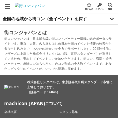
検索
気になる
ログイン
全国の地域から街コン（全イベント）を探す
街コンジャパンとは
街コンジャパンは、日本最大級の街コン・パーティー情報の総合ポータルサ
イトです。東京、大阪、名古屋をはじめ日本全国のイベント情報の検索から
参加申し込みまで、あなたの出会いを全力でサポートします。2015年4月に
マザーズに上場した株式会社リンクバル（現：東証スタンダード）が運営し
ているため、安心してイベントにご参加いただけます。街コン、恋活・婚活
パーティー、趣味コンはもちろん、合コン形式の少人数イベントまで、あな
たにピッタリのイベントが、いつでも簡単に探せます。
株式会社リンクバルは、東京証券取引所スタンダード市場に
上場しております。
（証券コード：6046）
machicon JAPANについて
会社概要
スタッフ募集