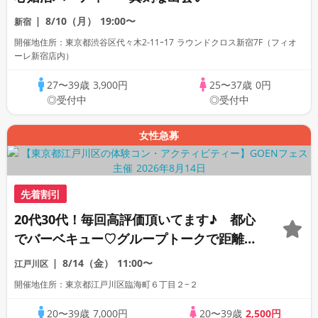
8/10（月）
19:00〜
新宿
開催地住所：東京都渋谷区代々木2-11ｰ17 ラウンドクロス新宿7F（フィオ
ーレ新宿店内）
27〜39歳
3,900円
25〜37歳
0円
◎受付中
◎受付中
女性急募
先着割引
20代30代！毎回高評価頂いてます♪ 都心
でバーベキュー♡グループトークで距離が
近づくかも
8/14（金）
11:00〜
江戸川区
開催地住所：東京都江戸川区臨海町６丁目２−２
20〜39歳
7,000円
20〜39歳
2,500円