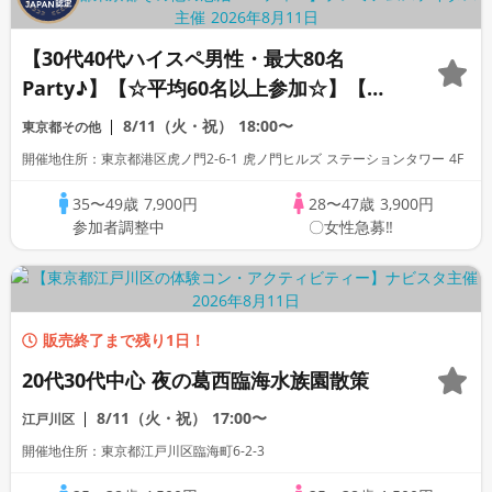
【30代40代ハイスペ男性・最大80名
Party♪】【☆平均60名以上参加☆】【デ
ザート付きビュッフェ】【資格証100%確
8/11（火・祝）
18:00〜
東京都その他
認】【累計110万人突破！】プレミアムス
開催地住所：東京都港区虎ノ門2-6-1 虎ノ門ヒルズ ステーションタワー 4F
テイタス
35〜49歳
7,900円
28〜47歳
3,900円
参加者調整中
〇女性急募‼
販売終了まで残り1日！
20代30代中心 夜の葛西臨海水族園散策
8/11（火・祝）
17:00〜
江戸川区
開催地住所：東京都江戸川区臨海町6-2-3