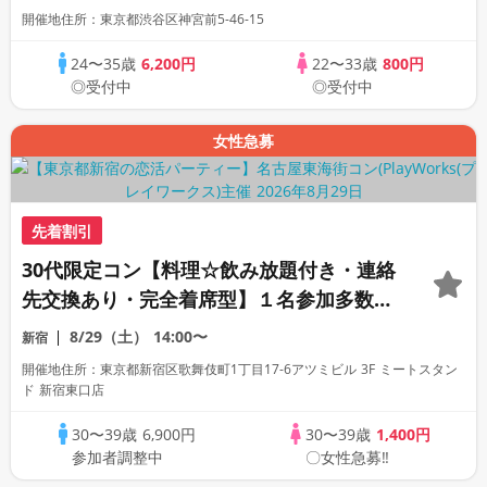
開催地住所：東京都渋谷区神宮前5-46-15
24〜35歳
6,200円
22〜33歳
800円
◎受付中
◎受付中
女性急募
先着割引
30代限定コン【料理☆飲み放題付き・連絡
先交換あり・完全着席型】１名参加多数・
初参加も大歓迎☆
8/29（土）
14:00〜
新宿
開催地住所：東京都新宿区歌舞伎町1丁目17-6アツミビル 3F ミートスタン
ド 新宿東口店
30〜39歳
6,900円
30〜39歳
1,400円
参加者調整中
〇女性急募‼