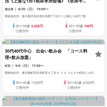
活《上質な1対1相席専用会場》《全席半個
室》《飲み放題付き》《machicon
8/30（日）
19:00〜
恵比寿
JAPAN主催》
開催地住所：東京都渋谷区恵比寿西1丁目9−3 入船ビル地下1階
30〜39歳
4,600円
30〜39歳
100円
◎受付中
◎受付中
30代40代中心 出会い飲み会 「コース料
理+飲み放題」
9/6（日）
17:00〜
町田
開催地住所：東京都町田市原町田６丁目９−１９ コビルナ町田ビルB1
30〜45歳
7,500円
30〜45歳
4,500円
◎受付中
◎受付中