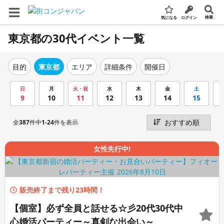
検索
気になる
ログイン
東京都の30代イベント一覧
エリア
詳細条件
開催日
目的
東京都
日
月
火・祝
水
木
金
土
9
10
11
12
13
14
15
全
387
件中
1-24
件を表示
女性先行中!
販売終了まで残り23時間！
【個室】必ず全員と話せる☆彡20代30代中
心婚活パーティー～真剣な出会い～