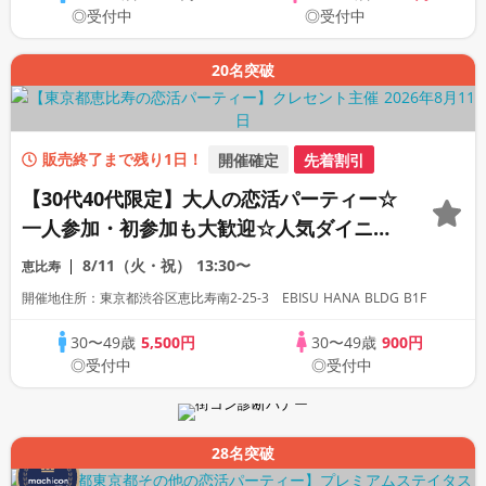
◎受付中
◎受付中
20名突破
販売終了まで残り1日！
開催確定
先着割引
【30代40代限定】大人の恋活パーティー☆
一人参加・初参加も大歓迎☆人気ダイニン
グバー貸切！飲み放題＆料理付き！
8/11（火・祝）
13:30〜
恵比寿
開催地住所：東京都渋谷区恵比寿南2-25-3 EBISU HANA BLDG B1F
30〜49歳
5,500円
30〜49歳
900円
◎受付中
◎受付中
28名突破