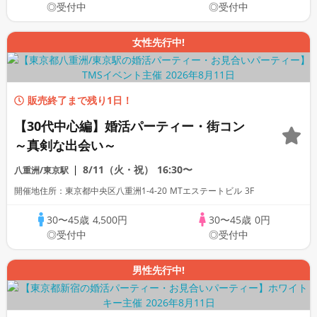
◎受付中
◎受付中
女性先行中!
販売終了まで残り1日！
【30代中心編】婚活パーティー・街コン
～真剣な出会い～
8/11（火・祝）
16:30〜
八重洲/東京駅
開催地住所：東京都中央区八重洲1-4-20 MTエステートビル 3F
30〜45歳
4,500円
30〜45歳
0円
◎受付中
◎受付中
男性先行中!