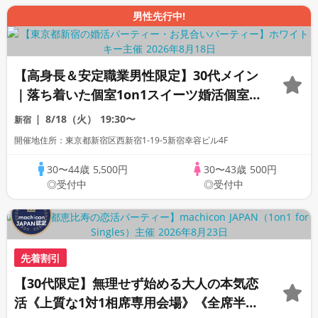
男性先行中!
【高身長＆安定職業男性限定】30代メイン
｜落ち着いた個室1on1スイーツ婚活個室
スタイル/White Key AI Matching/マッ
8/18（火）
19:30〜
新宿
チングあり
開催地住所：東京都新宿区西新宿1-19-5新宿幸容ビル4F
30〜44歳
5,500円
30〜43歳
500円
◎受付中
◎受付中
先着割引
【30代限定】無理せず始める大人の本気恋
活《上質な1対1相席専用会場》《全席半個