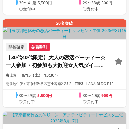
30〜41歳
5,500円
29〜38歳
500円
◎受付中
◎受付中
20名突破
開催確定
先着割引
【30代40代限定】大人の恋活パーティー☆
一人参加・初参加も大歓迎☆人気ダイニン
グバー貸切！飲み放題＆料理付き！
8/15（土）
13:30〜
恵比寿
開催地住所：東京都渋谷区恵比寿南2-25-3 EBISU HANA BLDG B1F
30〜49歳
5,500円
30〜49歳
900円
◎受付中
◎受付中