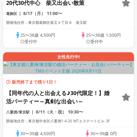
20代30代中心 柴又出会い散策
8/17（月）
11:00〜
葛飾区
開催地住所：東京都葛飾区柴又４丁目８ 柴又駅
25〜38歳
4,500円
25〜38歳
1,500円
◎受付中
◎受付中
女性先行中!
販売終了まで残り1日！
【同年代の人と出会える♪30代限定！】婚
活パーティー～真剣な出会い～
8/11（火・祝）
10:30〜
八重洲/東京駅
開催地住所：東京都中央区八重洲1-4-20 MTエステートビル 3F
30〜39歳
4,500円
30〜39歳
0円