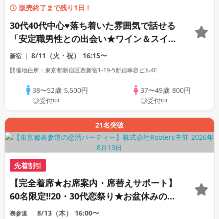
販売終了まで残り1日！
30代40代中心♥落ち着いた雰囲気で話せる
「安定職男性との出会い★ワイン＆スイー
ツ付き」個室スタイル/White Key AI
8/11（火・祝）
16:15〜
新宿
Matching/マッチングあり
開催地住所：東京都新宿区西新宿1-19-5新宿幸容ビル4F
38〜52歳
5,500円
37〜49歳
800円
◎受付中
◎受付中
21名突破
先着割引
【完全着席★お席案内・席替えサポート】
60名限定!!20・30代恋祭り★お盆休みの恋
活大作戦!!!
8/13（木）
16:00〜
表参道