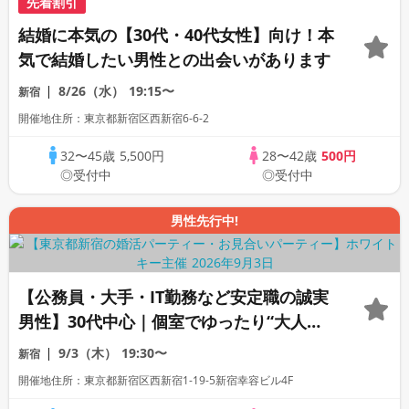
先着割引
結婚に本気の【30代・40代女性】向け！本
気で結婚したい男性との出会いがあります
8/26（水）
19:15〜
新宿
開催地住所：東京都新宿区西新宿6-6-2
32〜45歳
5,500円
28〜42歳
500円
◎受付中
◎受付中
男性先行中!
【公務員・大手・IT勤務など安定職の誠実
男性】30代中心｜個室でゆったり“大人の
ご褒美”スイーツ婚活個室スタイル/White
9/3（木）
19:30〜
新宿
Key AI Matching/マッチングあり
開催地住所：東京都新宿区西新宿1-19-5新宿幸容ビル4F