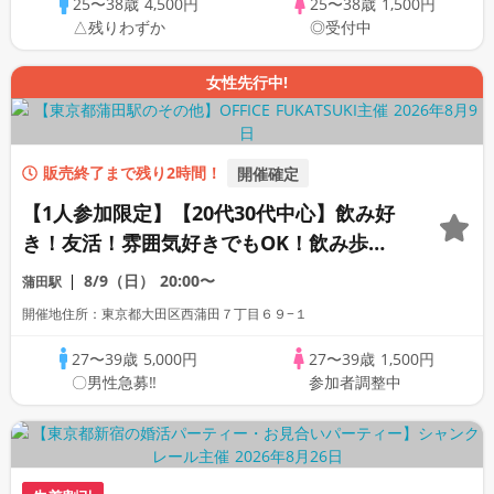
25〜38歳
4,500円
25〜38歳
1,500円
△残りわずか
◎受付中
女性先行中!
販売終了まで残り2時間！
開催確定
【1人参加限定】【20代30代中心】飲み好
き！友活！雰囲気好きでもOK！飲み歩き
コン【女性人気!!】
8/9（日）
20:00〜
蒲田駅
開催地住所：東京都大田区西蒲田７丁目６９−１
27〜39歳
5,000円
27〜39歳
1,500円
〇男性急募‼
参加者調整中