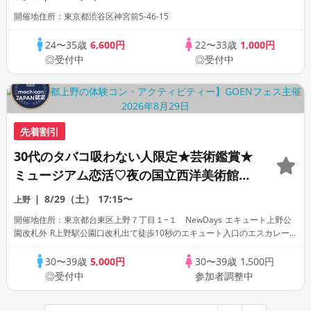
開催地住所：東京都渋谷区神宮前5-46-15
24〜35歳
6,600円
22〜33歳
1,000円
◎受付中
◎受付中
先着割引
30代のタバコ吸わない人限定★芸術鑑賞★
ミュージアム恋活♡夜の国立西洋美術館
★1対1男女ペアトークタイム付き★別途入
8/29（土）
17:15〜
上野
場料500円
開催地住所：東京都台東区上野７丁目１−１ NewDays エキュート上野公
園改札外 R上野駅公園口改札出て徒歩10秒のエキュート入口のエスカレー
ター前の柱付近で受付※NewDays前の柱付近で受付
30〜39歳
5,000円
30〜39歳
1,500円
◎受付中
参加者調整中