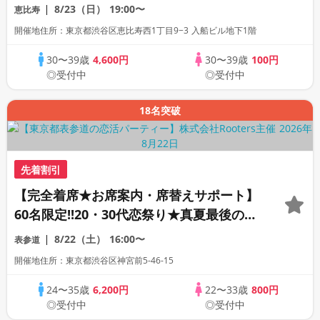
室》《飲み放題付き》《machicon
8/23（日）
19:00〜
恵比寿
JAPAN主催》
開催地住所：東京都渋谷区恵比寿西1丁目9−3 入船ビル地下1階
30〜39歳
4,600円
30〜39歳
100円
◎受付中
◎受付中
18名突破
先着割引
【完全着席★お席案内・席替えサポート】
60名限定!!20・30代恋祭り★真夏最後の恋
活大作戦!!!
8/22（土）
16:00〜
表参道
開催地住所：東京都渋谷区神宮前5-46-15
24〜35歳
6,200円
22〜33歳
800円
◎受付中
◎受付中