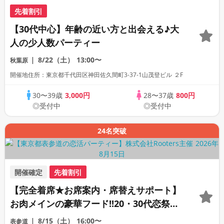
先着割引
【30代中心】年齢の近い方と出会える♪大
人の少人数パーティー
8/22（土）
13:00〜
秋葉原
開催地住所：東京都千代田区神田佐久間町3-37-1山茂登ビル ２F
30〜39歳
3,000円
28〜37歳
800円
◎受付中
◎受付中
24名突破
開催確定
先着割引
【完全着席★お席案内・席替えサポート】
お肉メインの豪華フード!!20・30代恋祭り
★お盆休みの恋活大作戦!!!
8/15（土）
16:00〜
表参道