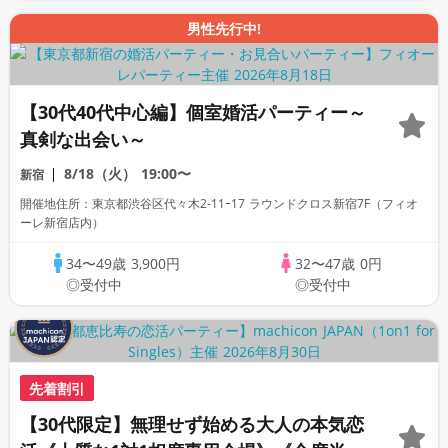
男性先行中!
【30代40代中心編】個室婚活パーティー～
真剣な出会い～
8/18（火）
19:00〜
新宿
開催地住所：東京都渋谷区代々木2-11ｰ17 ラウンドクロス新宿7F（フィオ
ーレ新宿店内）
34〜49歳
3,900円
32〜47歳
0円
◎受付中
◎受付中
先着割引
【30代限定】無理せず始める大人の本気恋