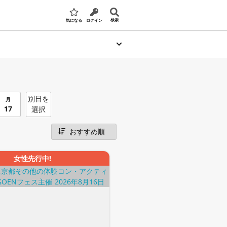
検索
気になる
ログイン
別日を
月
17
選択
女性先行中!