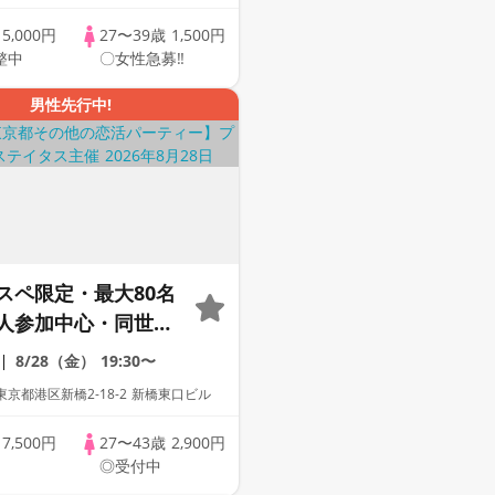
歳
5,000円
27〜39歳
1,500円
整中
〇女性急募‼
男性先行中!
スペ限定・最大80名
人参加中心・同世代
累計110万人突
8/28（金）
19:30〜
レミアムステイタス
京都港区新橋2-18-2 新橋東口ビル
歳
7,500円
27〜43歳
2,900円
◎受付中