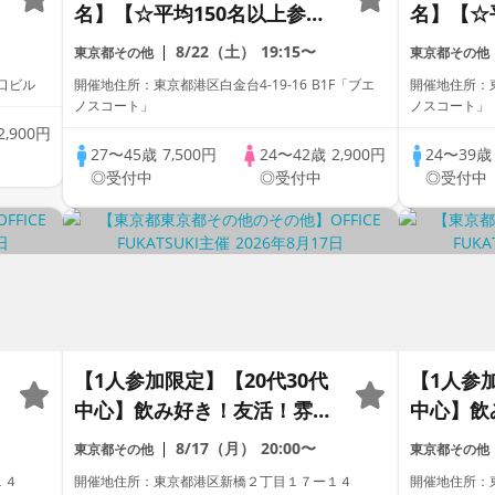
名】【☆平均150名以上参加
名】【☆
☆】【資格証100%確認】
☆】【資
8/22（土）
19:15〜
東京都その他
東京都その他
【累計110万人突破！】プレ
【累計1
東口ビル
開催地住所：東京都港区白金台4-19-16 B1F「ブエ
開催地住所：東
ミアムステイタス
ミアムス
ノスコート」
ノスコート」
2,900円
27〜45歳
7,500円
24〜42歳
2,900円
24〜39
◎受付中
◎受付中
◎受付中
【1人参加限定】【20代30代
【1人参加
中心】飲み好き！友活！雰囲
中心】飲
気好きでもOK！飲み歩きコ
気好きで
8/17（月）
20:00〜
東京都その他
東京都その他
ン【女性人気!!】
ン【女性人
１４
開催地住所：東京都港区新橋２丁目１７ー１４
開催地住所：