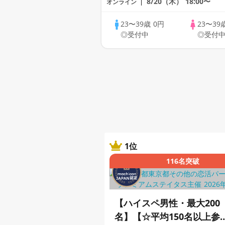
8/20（木）
18:00〜
オンライン
23〜39歳
0円
23〜39
◎受付中
◎受付
1位
116名突破
【ハイスペ男性・最大200
名】【☆平均150名以上参