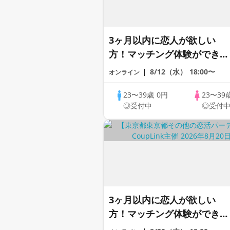
3ヶ月以内に恋人が欲しい
方！マッチング体験ができる
1dayCoupLink♪【恋活】
8/12（水）
18:00〜
オンライン
23〜39歳
0円
23〜39
◎受付中
◎受付
3ヶ月以内に恋人が欲しい
方！マッチング体験ができる
1dayCoupLink♪【恋活】