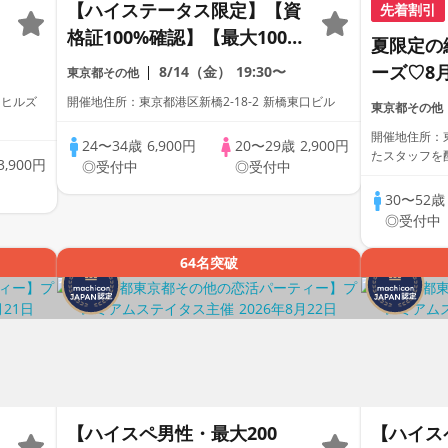
【ハイステータス限定】【資
先着割引
格証100%確認】【最大100
夏限定の
名】【アルコール飲み放題】
ーズ♡8
8/14（金）
19:30〜
東京都その他
【累計110万人動員】プレミ
ブリッジ
門ヒルズ
開催地住所：東京都港区新橋2-18-2 新橋東口ビル
東京都その他
アムステイタス
旅！水上
開催地住所：東
24〜34歳
6,900円
20〜29歳
2,900円
絶景と海
たスタッフを
3,900円
◎受付中
◎受付中
ン♪
30〜52
◎受付中
64名突破
【ハイスペ男性・最大200
【ハイス