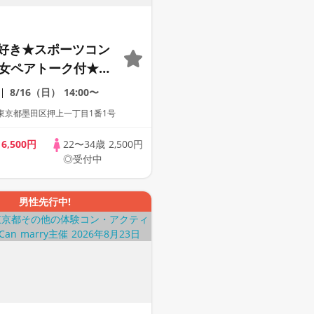
好き★スポーツコン
男女ペアトーク付★テ
うなパデルで恋活♡
8/16（日）
14:00〜
東京都墨田区押上一丁目1番1号
歳
6,500円
22〜34歳
2,500円
◎受付中
男性先行中!