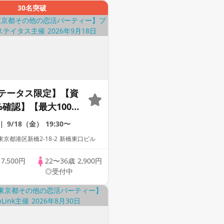
30名突破
テータス限定】【資
%確認】【最大100
ルコール飲み放題】
9/18（金）
19:30〜
10万人動員】プレミ
京都港区新橋2-18-2 新橋東口ビル
イタス
歳
7,500円
22〜36歳
2,900円
◎受付中