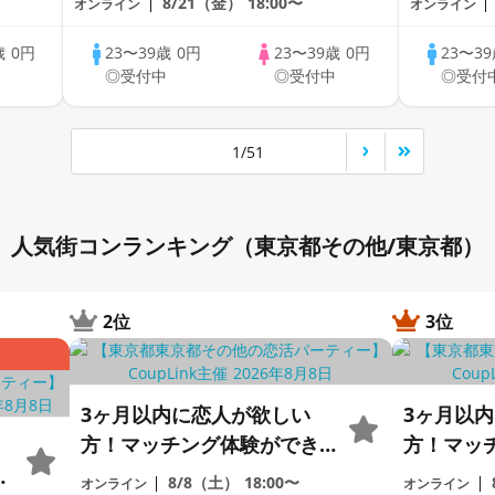
8/21（金）
18:00〜
オンライン
オンライン
歳
0円
23〜39歳
0円
23〜39歳
0円
23〜3
中
◎受付中
◎受付中
◎受付
1/51
人気街コンランキング（東京都その他/東京都）
2位
3位
3ヶ月以内に恋人が欲しい
3ヶ月以
方！マッチング体験ができ
方！マッ
る1dayCoupLink♪【恋活】
る1dayC
加
8/8（土）
18:00〜
オンライン
オンライン