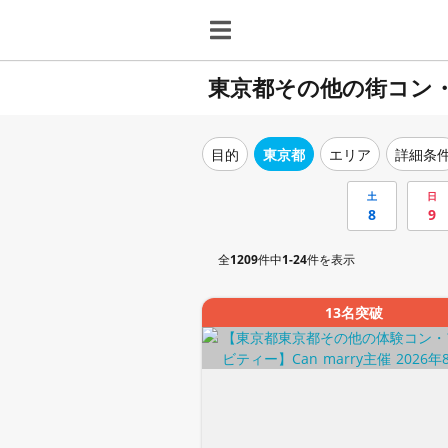
東京都その他の街コン
目的
東京都
エリア
詳細条
土
日
8
9
全
1209
件中
1-24
件を表示
13名突破