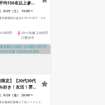
平均150名以上参加
格証100%確認】
8/29（土）
19:00〜
10万人突破！】プレ
京都港区白金台4-19-16 B1F「ブエ
テイタス
歳
6,900円
20〜36歳
2,900円
◎受付中
限定】【20代30代
み好き！友活！雰囲
もOK！飲み歩きコ
8/28（金）
20:00〜
気!!】
東京都港区新橋２丁目１７ー１４