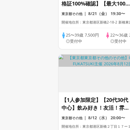
格証100%確認】【最大100
名】【アルコール飲み放題】
8/21（金）
19:30〜
東京都その他
【累計110万人動員】プレミ
開催地住所：東京都港区新橋2-18-2 新橋
アムステイタス
25〜39歳
7,500円
22〜36歳
◎受付中
◎受付中
【1人参加限定】【20代30代
中心】飲み好き！友活！雰囲
気好きでもOK！飲み歩きコ
8/12（水）
20:00〜
東京都その他
ン【女性人気!!】
開催地住所：東京都港区新橋２丁目１７ー