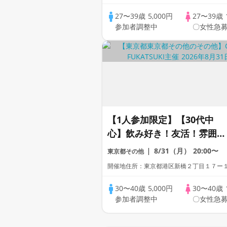
27〜39歳
5,000円
27〜39歳
参加者調整中
〇女性急募
【1人参加限定】【30代中
心】飲み好き！友活！雰囲気
好きでもOK！飲み歩きコン
8/31（月）
20:00〜
東京都その他
【女性人気!!】
開催地住所：東京都港区新橋２丁目１７ー
30〜40歳
5,000円
30〜40歳
参加者調整中
〇女性急募