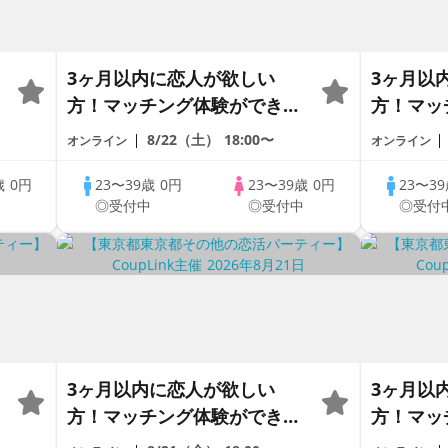
3ヶ月以内に恋人が欲しい
3ヶ月以
方！マッチング体験ができる
方！マッ
1dayCoupLink♪【恋活】
1dayCo
8/22（土）
18:00〜
オンライン
オンライン
歳
0円
23〜39歳
0円
23〜39歳
0円
23〜3
中
◎受付中
◎受付中
◎受付
3ヶ月以内に恋人が欲しい
3ヶ月以
方！マッチング体験ができる
方！マッ
1dayCoupLink♪【恋活】
1dayCo