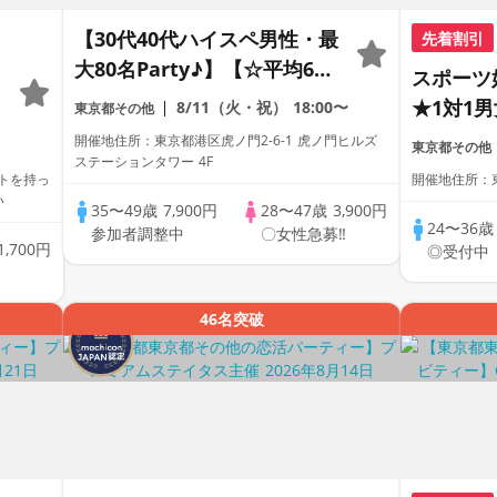
【30代40代ハイスペ男性・最
先着割引
大80名Party♪】【☆平均60
スポーツ
名以上参加☆】【デザート付
★1対1
8/11（火・祝）
18:00〜
東京都その他
きビュッフェ】【資格証
ニスのよ
開催地住所：東京都港区虎ノ門2-6-1 虎ノ門ヒルズ
東京都その他
100%確認】【累計110万人突
ステーションタワー 4F
ートを持っ
開催地住所：
破！】プレミアムステイタス
い
35〜49歳
7,900円
28〜47歳
3,900円
24〜36
参加者調整中
〇女性急募‼
1,700円
◎受付中
46名突破