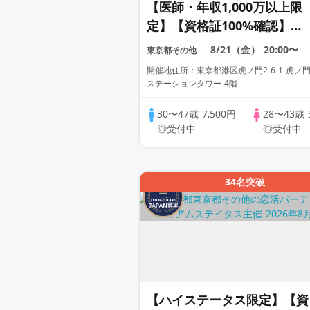
【医師・年収1,000万以上限
定】【資格証100%確認】
【一人参加中心】【フリード
8/21（金）
20:00〜
東京都その他
リンク】【累計110万人動
開催地住所：東京都港区虎ノ門2-6-1 虎ノ
員】プレミアムステイタス
ステーションタワー 4階
30〜47歳
7,500円
28〜43歳
◎受付中
◎受付中
34名突破
【ハイステータス限定】【資