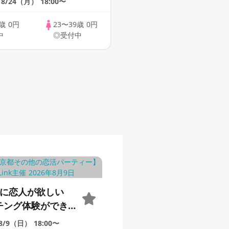
8/24（月）
18:00〜
9歳
0円
23〜39歳
0円
中
◎受付中
内に恋人が欲しい
チング体験ができ
oupLink♪【恋活】
8/9（日）
18:00〜