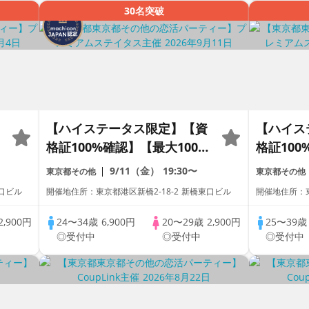
30名突破
【ハイステータス限定】【資
【ハイス
格証100%確認】【最大100
格証100
名】【アルコール飲み放題】
名】【ア
9/11（金）
19:30〜
東京都その他
東京都その他
【累計110万人動員】プレミ
【累計1
東口ビル
開催地住所：東京都港区新橋2-18-2 新橋東口ビル
開催地住所：東
アムステイタス
アムステ
2,900円
24〜34歳
6,900円
20〜29歳
2,900円
25〜39
◎受付中
◎受付中
◎受付中