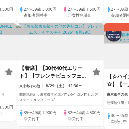
1,500円
27〜39歳
5,000円
27〜39歳
1,500円
27〜39
‼
参加者調整中
〇女性急募‼
参加者調
【着席】【30代40代エリー
ト】【フレンチビュッフェ】
【☆ハイ
【アルコール2杯付き】【資
☆】【一
8/29（土）
12:30〜
東京都その他
格証100%確認保証】
コン】【
１４
開催地住所：東京都港区虎ノ門2-6-1 虎ノ門ヒルズ
東京都その他
破！】プ
ステーションタワー 4F
開催地住所：東
1,500円
35〜49歳
7,900円
32〜44歳
4,500円
‼
30〜45
◎受付中
◎受付中
◎受付中