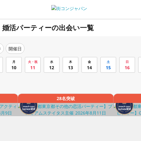
・婚活パーティーの出会い一覧
件
開催日
月
火・祝
水
木
金
土
日
10
11
12
13
14
15
16
28名突破