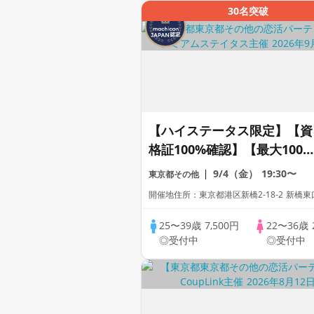
30名突破
【ハイステータス限定】【資
格証100%確認】【最大100
名】【アルコール飲み放題】
9/4（金）
19:30〜
東京都その他
【累計110万人動員】プレミ
開催地住所：東京都港区新橋2-18-2 新橋
アムステイタス
25〜39歳
7,500円
22〜36歳
◎受付中
◎受付中