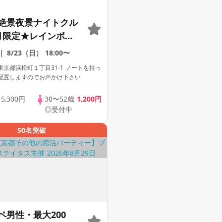
絶景夜景ナイトクル
月限定★レインボー
を潜る優雅な船の
8/23（日）
18:00〜
バスクルージング！
京都浜松町１丁目31-1 ノートを持っ
風おさんぽ散策街コ
配置しますのでお声かけ下さい
歳
5,300円
30〜52歳
1,200円
◎受付中
50名突破
ペ男性・最大200