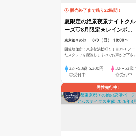
販売終了まで残り22時間！
夏限定の絶景夜景ナイトクル
ーズ♡8月限定★レインボー
ブリッジを潜る優雅な船の
8/9（日）
18:00〜
東京都その他
旅！水上バスクルージング！
開催地住所：東京都浜松町１丁目31-1 ノ
絶景と海風おさんぽ散策街コ
たスタッフを配置しますのでお声かけ下さ
ン♪
32〜53歳
5,300円
32〜53歳
◎受付中
◎受付中
男性先行中!