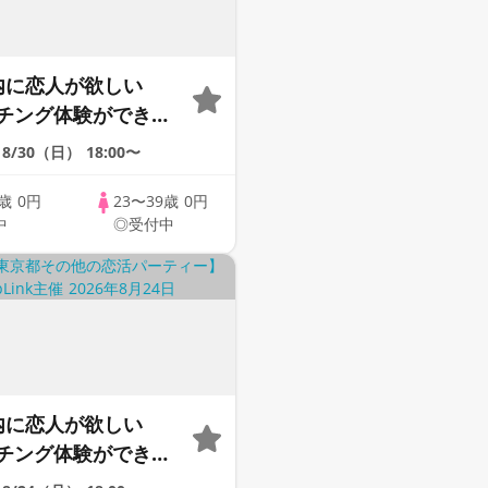
内に恋人が欲しい
チング体験ができる
upLink♪【恋活】
8/30（日）
18:00〜
9歳
0円
23〜39歳
0円
中
◎受付中
内に恋人が欲しい
チング体験ができる
upLink♪【恋活】