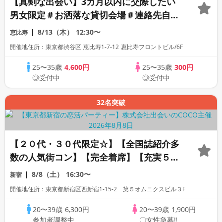
【真剣な出会い】3カ月以内に交際したい
男女限定＃お洒落な貸切会場＃連絡先自由
交換〈18名限定〉
8/13（木）
12:30〜
恵比寿
開催地住所：東京都渋谷区 恵比寿1-7-12 恵比寿フロントビル/6F
25〜35歳
4,600円
25〜35歳
300円
◎受付中
◎受付中
32名突破
【２０代・３０代限定☆】【全国誌紹介多
数の人気街コン】【完全着席】【充実５品
♪名物！ザンギコース・豊富なアルコール
8/8（土）
16:30〜
新宿
付飲み放題】【街コン限定プリン】【ドラ
開催地住所：東京都新宿区西新宿1-15-2 第５オムニクスビル３F
マロケ地】【LINE交換自由・席替え有】
20〜39歳
6,300円
20〜39歳
1,900円
参加者調整中
〇女性急募‼