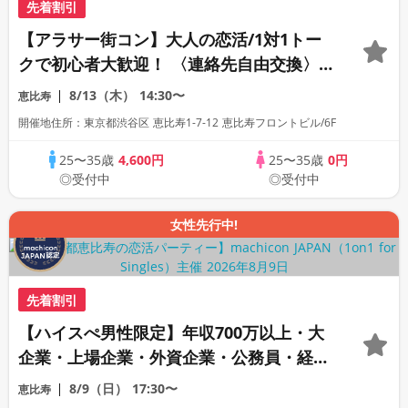
先着割引
【アラサー街コン】大人の恋活/1対1トー
クで初心者大歓迎！ 〈連絡先自由交換〉
〈18名限定〉
8/13（木）
14:30〜
恵比寿
開催地住所：東京都渋谷区 恵比寿1-7-12 恵比寿フロントビル/6F
25〜35歳
4,600円
25〜35歳
0円
◎受付中
◎受付中
女性先行中!
先着割引
【ハイスぺ男性限定】年収700万以上・大
企業・上場企業・外資企業・公務員・経営
者・医師・歯科医師・弁護士・経営者・イ
8/9（日）
17:30〜
恵比寿
ケメン×20代女性《1対1相席専用・半個室