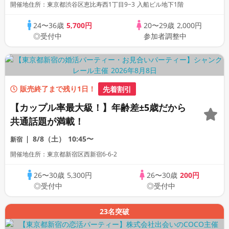
開催地住所：東京都渋谷区恵比寿西1丁目9−3 入船ビル地下1階
会場》《machiconJAPAN主催》
24〜36歳
5,700円
20〜29歳
2,000円
◎受付中
参加者調整中
販売終了まで残り1日！
先着割引
【カップル率最大級！】年齢差±5歳だから
共通話題が満載！
8/8（土）
10:45〜
新宿
開催地住所：東京都新宿区西新宿6-6-2
26〜30歳
5,300円
26〜30歳
200円
◎受付中
◎受付中
23名突破