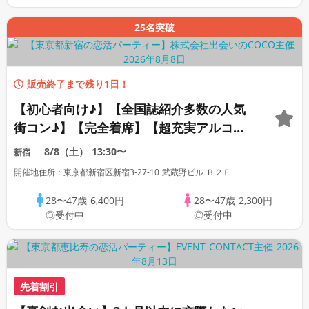
25名突破
販売終了まで残り1日！
【初心者向け♪】【全国誌紹介多数の人気
街コン♪】【完全着席】【超充実アルコー
ル飲み放題・コース料理付】【安心☆上場
8/8（土）
13:30〜
新宿
企業運営の和風のリラックス空間】【同世
開催地住所：東京都新宿区新宿3-27-10 武蔵野ビル Ｂ２Ｆ
代で楽しむ♪】【LINE交換自由・席替えあ
り】
28〜47歳
6,400円
28〜47歳
2,300円
◎受付中
◎受付中
先着割引