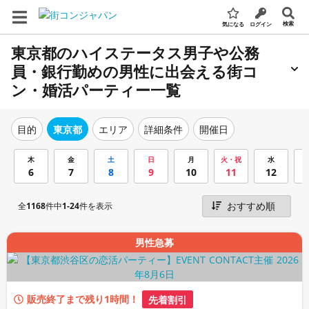
検索
気になる
ログイン
東京都のハイステータス男子や公務
員・銀行勤めの男性に出会える街コ
ン・婚活パーティー一覧
エリア
詳細条件
開催日
目的
東京都
木
金
土
日
月
火・祝
水
6
7
8
9
10
11
12
全
1168
件中
1-24
件を表示
男性急募
販売終了まで残り1時間！
先着割引