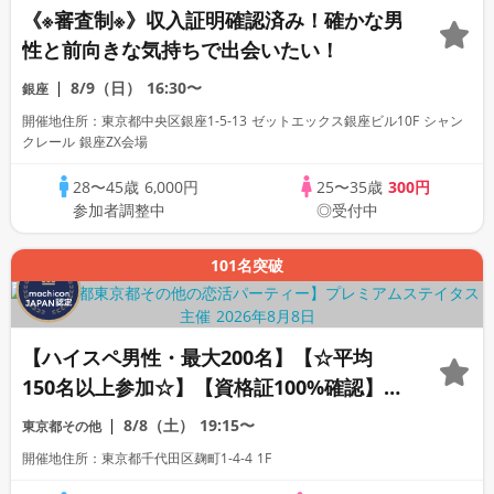
《※審査制※》収入証明確認済み！確かな男
性と前向きな気持ちで出会いたい！
8/9（日）
16:30〜
銀座
開催地住所：東京都中央区銀座1-5-13 ゼットエックス銀座ビル10F シャン
クレール 銀座ZX会場
28〜45歳
6,000円
25〜35歳
300円
参加者調整中
◎受付中
101名突破
【ハイスペ男性・最大200名】【☆平均
150名以上参加☆】【資格証100%確認】
【累計110万人突破！】プレミアムステイ
8/8（土）
19:15〜
東京都その他
タス
開催地住所：東京都千代田区麹町1-4-4 1F