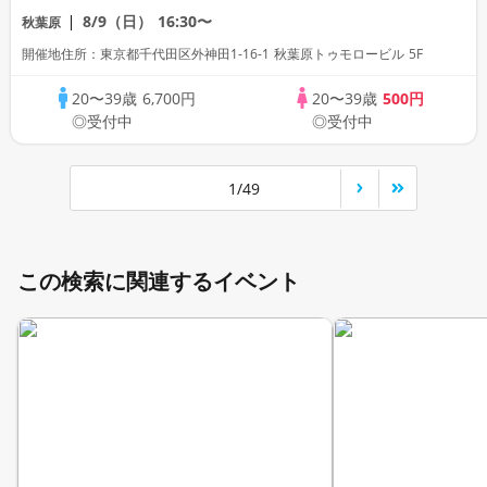
加多数】【充実５品♪名物！ザンギコー
8/9（日）
16:30〜
秋葉原
ス・超豊富なアルコール付飲み放題】【街
開催地住所：東京都千代田区外神田1-16-1 秋葉原トゥモロービル 5F
コン限定プリン】【LINE交換自由・席替
え有】
20〜39歳
6,700円
20〜39歳
500円
◎受付中
◎受付中
1/49
この検索に関連するイベント