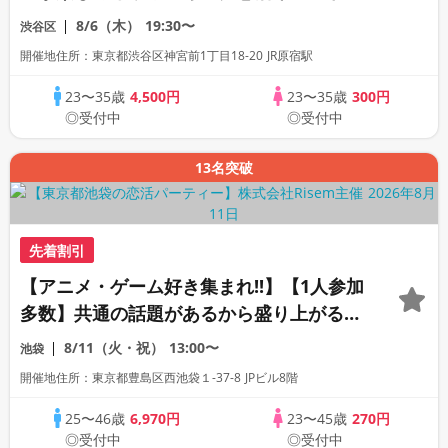
初心者様大歓迎
8/6（木）
19:30〜
渋谷区
開催地住所：東京都渋谷区神宮前1丁目18-20 JR原宿駅
23〜35歳
4,500円
23〜35歳
300円
◎受付中
◎受付中
13名突破
先着割引
【アニメ・ゲーム好き集まれ!!】【1人参加
多数】共通の話題があるから盛り上がる│
全員の異性の方とお話ができます│連絡先
8/11（火・祝）
13:00〜
池袋
交換タイム有│飲み放題付♪
開催地住所：東京都豊島区西池袋１-37-8 JPビル8階
25〜46歳
6,970円
23〜45歳
270円
◎受付中
◎受付中