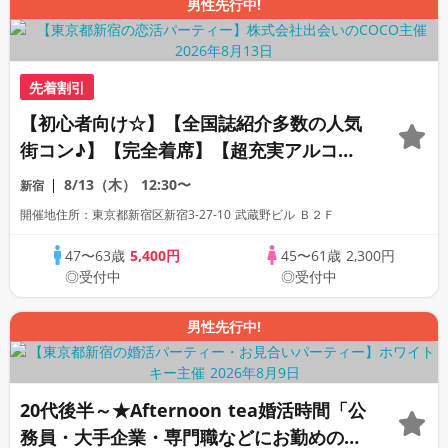
男性先行中!
先着割引
【初心者向け☆】【全国誌紹介多数の人気
街コン♪】【完全着席】【超充実アルコー
ル飲み放題・コース料理付】【安心☆上場
8/13（木）
12:30〜
新宿
企業運営の和風のリラックス空間】【同世
開催地住所：東京都新宿区新宿3-27-10 武蔵野ビル Ｂ２Ｆ
代で楽しむ♪】【LINE交換自由・席替えあ
り】
47〜63歳
5,400円
45〜61歳
2,300円
◎受付中
◎受付中
男性先行中!
20代後半～★Afternoon tea婚活時間「公
務員・大手企業・専門職などにお勤めの男