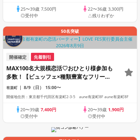
25〜39歳
7,500円
22〜36歳
3,300円
◎受付中
△残りわずか
50名突破
開催確定
先着割引
MAX100名大規模恋活♡おひとり様参加も
多数！【ビュッフェ×種類豊富なフリード
リンク♪】【大人の広々ダイニングバー貸
8/9（日）
15:00〜
有楽町
切】～LOVE FES TOKYO～
開催地住所：東京都千代田区有楽町2-3-5 aune有楽町8F aune有楽町8F
20〜39歳
7,400円
20〜39歳
1,900円
◎受付中
◎受付中