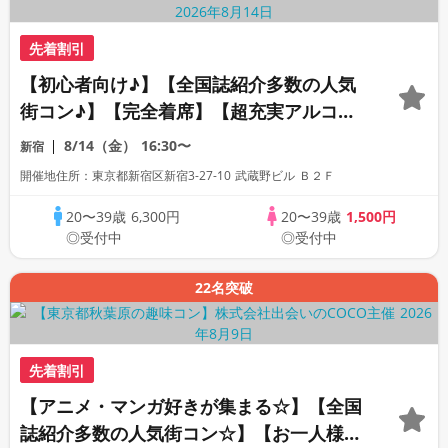
先着割引
【初心者向け♪】【全国誌紹介多数の人気
街コン♪】【完全着席】【超充実アルコー
ル飲み放題・コース料理付】【安心☆上場
8/14（金）
16:30〜
新宿
企業運営の和風のリラックス空間】【同世
開催地住所：東京都新宿区新宿3-27-10 武蔵野ビル Ｂ２Ｆ
代で楽しむ♪】【LINE交換自由・席替えあ
り】
20〜39歳
6,300円
20〜39歳
1,500円
◎受付中
◎受付中
22名突破
先着割引
【アニメ・マンガ好きが集まる☆】【全国
誌紹介多数の人気街コン☆】【お一人様参