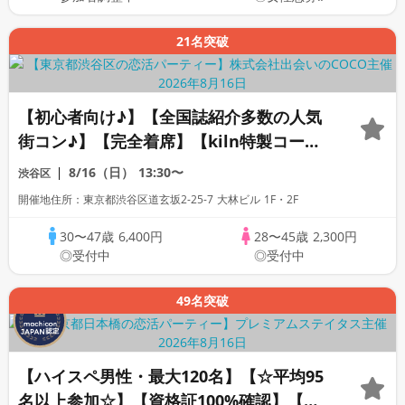
21名突破
【初心者向け♪】【全国誌紹介多数の人気
街コン♪】【完全着席】【kiln特製コー
ス・飲み放題】【全員プレゼント☆週替わ
8/16（日）
13:30〜
渋谷区
りクラフトビール】【上場企業運営の人気
開催地住所：東京都渋谷区道玄坂2-25-7 大林ビル 1F・2F
レストラン】【LINE交換自由・席替えあ
り】
30〜47歳
6,400円
28〜45歳
2,300円
◎受付中
◎受付中
49名突破
【ハイスペ男性・最大120名】【☆平均95
名以上参加☆】【資格証100%確認】【累