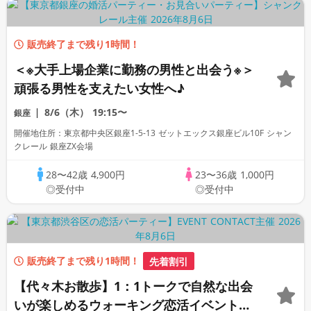
販売終了まで残り1時間！
＜※大手上場企業に勤務の男性と出会う※＞
頑張る男性を支えたい女性へ♪
8/6（木）
19:15〜
銀座
開催地住所：東京都中央区銀座1-5-13 ゼットエックス銀座ビル10F シャン
クレール 銀座ZX会場
28〜42歳
4,900円
23〜36歳
1,000円
◎受付中
◎受付中
販売終了まで残り1時間！
先着割引
【代々木お散歩】1：1トークで自然な出会
いが楽しめるウォーキング恋活イベント#