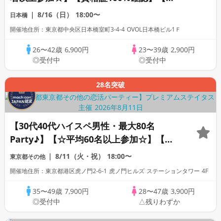
計110万人突破！】プレミアムステイタス
8/16（日）
18:00〜
日本橋
開催地住所：東京都中央区日本橋室町3-4-4 OVOL日本橋ビル1Ｆ
26〜42歳
6,900円
23〜39歳
2,900円
◎受付中
◎受付中
28名突破
【30代40代ハイスペ男性・最大80名
Party♪】【☆平均60名以上参加☆】【デ
ザート付きビュッフェ】【資格証100%確
8/11（火・祝）
18:00〜
東京都その他
認】【累計110万人突破！】プレミアムス
開催地住所：東京都港区虎ノ門2-6-1 虎ノ門ヒルズ ステーションタワー 4F
テイタス
35〜49歳
7,900円
28〜47歳
3,900円
◎受付中
△残りわずか