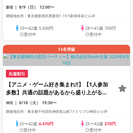
性」個室スタイル/White Key AI
8/9（日）
12:00〜
新宿
Matching/マッチングあり
開催地住所：東京都新宿区西新宿1-19-5新宿幸容ビル4F
29〜42歳
5,500円
28〜41歳
700円
◎受付中
◎受付中
13名突破
先着割引
【アニメ・ゲーム好き集まれ!!】【1人参加
多数】共通の話題があるから盛り上がる│
全員の異性の方とお話ができます│連絡先
8/18（火）
19:30〜
神田
交換タイム有♪
開催地住所：東京都千代田区神田富山町17-3 リプロ神田ビル9F
25〜42歳
4,470円
25〜42歳
270円
◎受付中
◎受付中