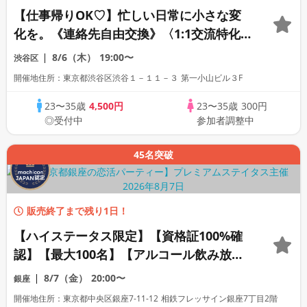
【仕事帰りOK♡】忙しい日常に小さな変
化を。《連絡先自由交換》〈1:1交流特化
型街コン〉〈自社会場〉
8/6（木）
19:00〜
渋谷区
開催地住所：東京都渋谷区渋谷１－１１－３ 第一小山ビル３F
23〜35歳
4,500円
23〜35歳
300円
◎受付中
参加者調整中
45名突破
販売終了まで残り1日！
【ハイステータス限定】【資格証100%確
認】【最大100名】【アルコール飲み放
題】【累計110万人動員】プレミアムステ
8/7（金）
20:00〜
銀座
イタス
開催地住所：東京都中央区銀座7-11-12 相鉄フレッサイン銀座7丁目2階