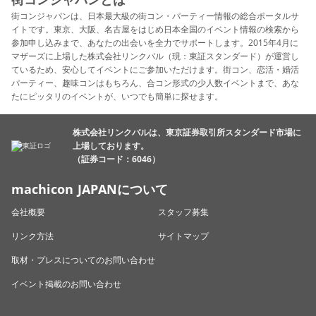
街コンジャパンは、日本最大級の街コン・パーティー情報の総合ポータルサ
イトです。東京、大阪、名古屋をはじめ日本全国のイベント情報の検索から
参加申し込みまで、あなたの出会いを全力でサポートします。2015年4月に
マザーズに上場した株式会社リンクバル（現：東証スタンダード）が運営し
ているため、安心してイベントにご参加いただけます。街コン、恋活・婚活
パーティー、趣味コンはもちろん、合コン形式の少人数イベントまで、あな
たにピッタリのイベントが、いつでも簡単に探せます。
株式会社リンクバルは、東京証券取引所スタンダード市場に
上場しております。
（証券コード：6046）
machicon JAPANについて
会社概要
スタッフ募集
リンク方法
サイトマップ
取材・プレスについてのお問い合わせ
イベント掲載のお問い合わせ