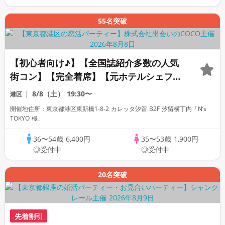
55名突破
【初心者向け♪】【全国誌紹介多数の人気
街コン】【完全着席】【元ホテルシェフが
手掛ける上質コース・アルコール飲み放
8/8（土）
19:30〜
港区
題】【朝採れ三浦野菜】【安心！カレッタ
開催地住所：東京都港区東新橋1-8-2 カレッタ汐留 B2F 汐留横丁内「N’s
汐留内開催】【同世代】【LINE交換自
TOKYO 極」
由・席替有】
36〜54歳
6,400円
35〜53歳
1,900円
◎受付中
◎受付中
20名突破
先着割引