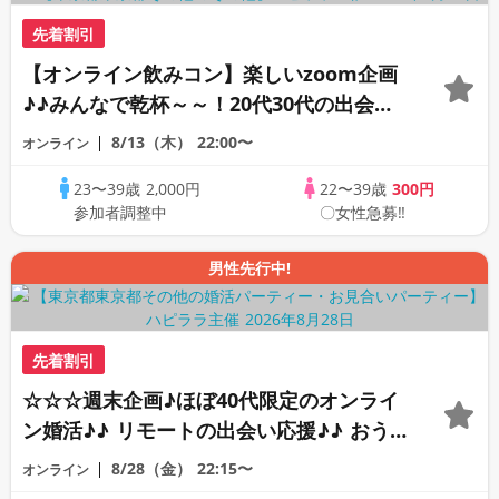
先着割引
【オンライン飲みコン】楽しいzoom企画
♪♪みんなで乾杯～～！20代30代の出会い
応援♪♪リモートパーティー♪♪友達作りか
8/13（木）
22:00〜
オンライン
ら交流を広げましょう！仲良くなりましょ
23〜39歳
2,000円
22〜39歳
300円
う♪☆全国の方が対象☆司会進行あり♪♪♪
参加者調整中
〇女性急募‼
男性先行中!
先着割引
☆☆☆週末企画♪ほぼ40代限定のオンライ
ン婚活♪♪ リモートの出会い応援♪♪ おう
ちで乾杯しませんか♪♪ ☆全国の方が対象
8/28（金）
22:15〜
オンライン
☆ 司会進行あり♪♪ THE 43s ONLINE