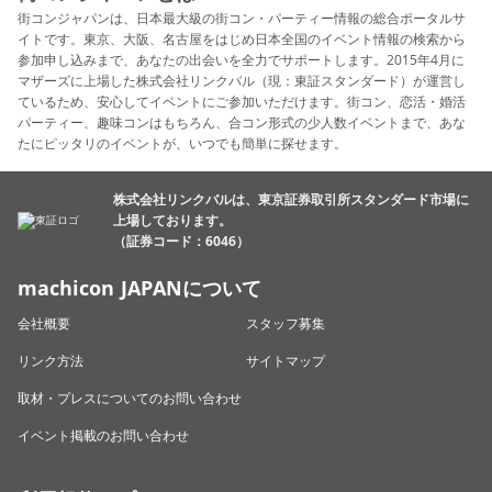
街コンジャパンは、日本最大級の街コン・パーティー情報の総合ポータルサ
イトです。東京、大阪、名古屋をはじめ日本全国のイベント情報の検索から
参加申し込みまで、あなたの出会いを全力でサポートします。2015年4月に
マザーズに上場した株式会社リンクバル（現：東証スタンダード）が運営し
ているため、安心してイベントにご参加いただけます。街コン、恋活・婚活
パーティー、趣味コンはもちろん、合コン形式の少人数イベントまで、あな
たにピッタリのイベントが、いつでも簡単に探せます。
株式会社リンクバルは、東京証券取引所スタンダード市場に
上場しております。
（証券コード：6046）
machicon JAPANについて
会社概要
スタッフ募集
リンク方法
サイトマップ
取材・プレスについてのお問い合わせ
イベント掲載のお問い合わせ