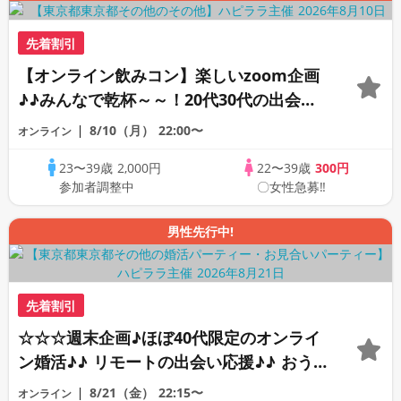
先着割引
【オンライン飲みコン】楽しいzoom企画
♪♪みんなで乾杯～～！20代30代の出会い
応援♪♪リモートパーティー♪♪友達作りか
8/10（月）
22:00〜
オンライン
ら交流を広げましょう！仲良くなりましょ
23〜39歳
2,000円
22〜39歳
300円
う♪☆全国の方が対象☆司会進行あり♪♪♪
参加者調整中
〇女性急募‼
男性先行中!
先着割引
☆☆☆週末企画♪ほぼ40代限定のオンライ
ン婚活♪♪ リモートの出会い応援♪♪ おう
ちで乾杯しませんか♪♪ ☆全国の方が対象
8/21（金）
22:15〜
オンライン