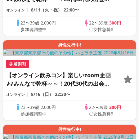
応援♪♪リモートパーティー♪♪友達作りか
8/11（火・祝）
22:00〜
オンライン
ら交流を広げましょう！仲良くなりましょ
23〜39歳
2,000円
22〜39歳
300円
う♪☆全国の方が対象☆司会進行あり♪♪♪
参加者調整中
〇女性急募‼
男性先行中!
先着割引
【オンライン飲みコン】楽しいzoom企画
♪♪みんなで乾杯～～！20代30代の出会い
応援♪♪リモートパーティー♪♪友達作りか
8/16（日）
22:30〜
オンライン
ら交流を広げましょう！仲良くなりましょ
23〜39歳
2,000円
22〜39歳
300円
う♪☆全国の方が対象☆司会進行あり♪♪♪
参加者調整中
〇女性急募‼
男性先行中!