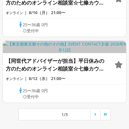
方のためのオンライン相談室☆七條カウン
セラー
8/10（月）
21:00〜
オンライン
25〜36歳
0円
◎受付中
【同世代アドバイザーが担当】平日休みの
方のためのオンライン相談室☆七條カウン
セラー
8/12（水）
21:00〜
オンライン
25〜36歳
0円
◎受付中
1/3