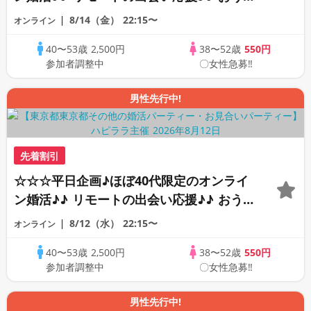
ちで乾杯しませんか♪♪ ☆全国の方が対象
8/14（金）
22:15〜
オンライン
☆ 司会進行あり♪♪ THE 41s ONLINE
40〜53歳
2,500円
38〜52歳
550円
PARTY!!
参加者調整中
〇女性急募‼
男性先行中!
先着割引
☆☆☆平日企画♪ほぼ40代限定のオンライ
ン婚活♪♪ リモートの出会い応援♪♪ おう
ちで乾杯しませんか♪♪ ☆全国の方が対象
8/12（水）
22:15〜
オンライン
☆ 司会進行あり♪♪ THE 41s ONLINE
40〜53歳
2,500円
38〜52歳
550円
PARTY!!
参加者調整中
〇女性急募‼
男性先行中!