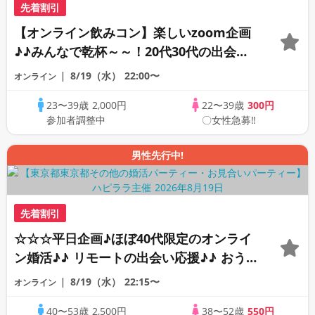
先着割引
【オンライン飲みコン】楽しいzoom企画
♪♪みんなで乾杯～～！20代30代の出会い
応援♪♪リモートパーティー♪♪友達作りか
8/19（水）
22:00〜
オンライン
ら交流を広げましょう！仲良くなりましょ
23〜39歳
2,000円
22〜39歳
300円
う♪☆全国の方が対象☆司会進行あり♪♪♪
参加者調整中
〇女性急募‼
男性先行中!
先着割引
☆☆☆平日企画♪ほぼ40代限定のオンライ
ン婚活♪♪ リモートの出会い応援♪♪ おう
ちで乾杯しませんか♪♪ ☆全国の方が対象
8/19（水）
22:15〜
オンライン
☆ 司会進行あり♪♪ THE 42s ONLINE
40〜53歳
2,500円
38〜52歳
550円
PARTY!!