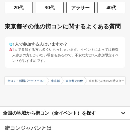
20代
30代
アラサー
40代
東京都その他の街コンに関するよくある質問
Q
1人で参加する人はいますか？
A
1人で参加する方も多くいらっしゃいます。イベントによっては複数
人参加の方しかいない場合もあるので、不安な方は1人参加限定イベ
ントがおすすめです。
街コン・婚活パーティーTOP
東京都
東京都その他
東京都その他の21時スタート
全国の地域から街コン（全イベント）を探す
街コンジャパンとは