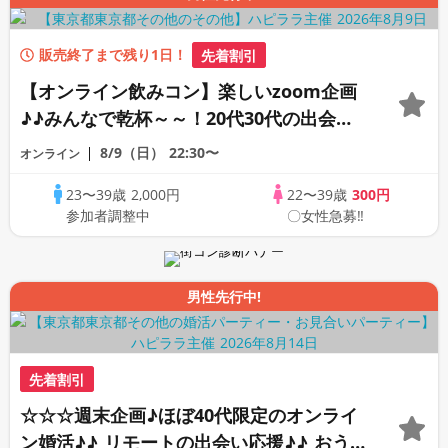
販売終了まで残り1日！
先着割引
【オンライン飲みコン】楽しいzoom企画
♪♪みんなで乾杯～～！20代30代の出会い
応援♪♪リモートパーティー♪♪友達作りか
8/9（日）
22:30〜
オンライン
ら交流を広げましょう！仲良くなりましょ
23〜39歳
2,000円
22〜39歳
300円
う♪☆全国の方が対象☆司会進行あり♪♪♪
参加者調整中
〇女性急募‼
男性先行中!
先着割引
☆☆☆週末企画♪ほぼ40代限定のオンライ
ン婚活♪♪ リモートの出会い応援♪♪ おう