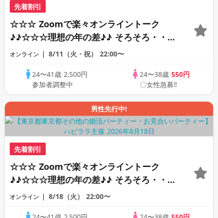
先着割引
☆☆☆ Zoomで楽々オンライントーク
♪♪☆☆☆理想の年の差♪♪ そろそろ・・・
素敵な恋人見つけたい♪ ♪☆カジュアルな
8/11（火・祝）
22:00〜
オンライン
オンライン婚活☆全国の方が対象☆司会進
24〜41歳
2,500円
24〜38歳
550円
行あり♪♪
参加者調整中
〇女性急募‼
男性先行中!
先着割引
☆☆☆ Zoomで楽々オンライントーク
♪♪☆☆☆理想の年の差♪♪ そろそろ・・・
素敵な恋人見つけたい♪ ♪☆カジュアルな
8/18（火）
22:00〜
オンライン
オンライン婚活☆全国の方が対象☆司会進
24〜41歳
2,500円
24〜38歳
550円