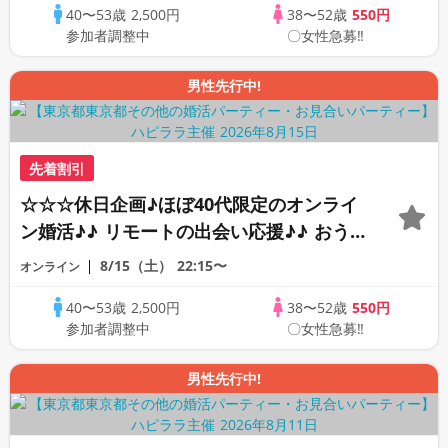
40〜53歳
2,500円
38〜52歳
550円
PARTY!!
参加者調整中
〇女性急募‼
男性先行中!
先着割引
☆☆☆休日企画♪ほぼ40代限定のオンライ
ン婚活♪♪ リモートの出会い応援♪♪ おう
ちで乾杯しませんか♪♪ ☆全国の方が対象
8/15（土）
22:15〜
オンライン
☆ 司会進行あり♪♪ THE 42s ONLINE
40〜53歳
2,500円
38〜52歳
550円
PARTY!!
参加者調整中
〇女性急募‼
男性先行中!