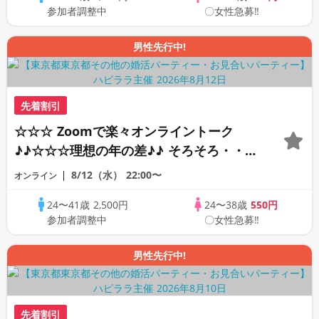
参加者調整中
〇女性急募‼
男性先行中!
先着割引
☆☆☆ Zoomで楽々オンライントーク
♪♪☆☆☆理想の年の差♪♪ そろそろ・・・
素敵な恋人見つけたい♪ ♪☆カジュアルな
8/12（水）
22:00〜
オンライン
オンライン婚活☆全国の方が対象☆司会進
24〜41歳
2,500円
24〜38歳
550円
行あり♪♪
参加者調整中
〇女性急募‼
男性先行中!
先着割引