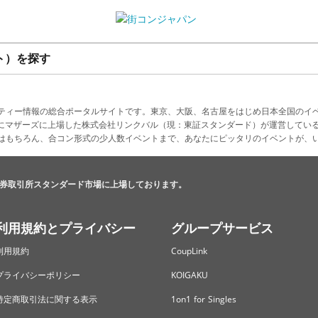
ト）を探す
ティー情報の総合ポータルサイトです。東京、大阪、名古屋をはじめ日本全国のイ
4月にマザーズに上場した株式会社リンクバル（現：東証スタンダード）が運営してい
はもちろん、合コン形式の少人数イベントまで、あなたにピッタリのイベントが、
券取引所スタンダード市場に上場しております。
利用規約とプライバシー
グループサービス
利用規約
CoupLink
プライバシーポリシー
KOIGAKU
特定商取引法に関する表示
1on1 for Singles