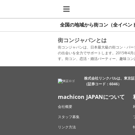
全国の地域から街コン（全イベン
街コンジャパンとは
街コンジャパンは、日本最大級の街コン・パー
の出会いを全力でサポートします。2015年
す。街コン、恋活・婚活パーティー、趣味コン
株式会社リンクバルは、東京証
（証券コード：6046）
machicon JAPANについて
会社概要
スタッフ募集
リンク方法