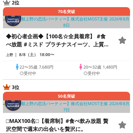
2位
70名突破
◆初心者企画◆【100名☆全員着席】 #食
べ放題 #ミスド プラチナスイーツ、上質
ストランでハイランクの出逢いを。
8/8（土）
18:00〜
上野
22〜35歳
7,680円
20〜32歳
1,480円
◎受付中
◎受付中
3位
50名突破
□MAX100名□【着席制】#食べ飲み放題 贅
沢空間で週末の出会いを贅沢に。