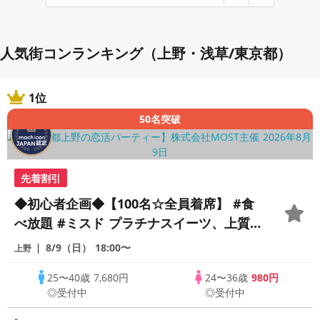
人気街コンランキング（上野・浅草/東京都）
1位
50名突破
先着割引
◆初心者企画◆【100名☆全員着席】 #食
べ放題 #ミスド プラチナスイーツ、上質
ストランでハイランクの出逢いを。
8/9（日）
18:00〜
上野
25〜40歳
7,680円
24〜36歳
980円
◎受付中
◎受付中