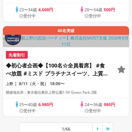
23〜34歳
4,600円
20〜34歳
500円
◎受付中
◎受付中
40名突破
先着割引
◆初心者企画◆【100名☆全員着席】 #食
べ放題 #ミスド プラチナスイーツ、上質
ストランでハイランクの出逢いを。
8/11（火・祝）
18:00〜
上野
開催地住所：東京都台東区上野公園1-59 Green Park 2階
25〜40歳
6,980円
24〜36歳
980円
◎受付中
◎受付中
1/66