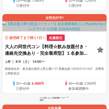
20〜40歳
7,480円
20〜36歳
1,200円
◎受付中
◎受付中
女性先行中!
販売終了まで残り1日！
先着割引
大人の同世代コン【料理☆飲み放題付き・
連絡先交換あり・完全着席型】１名参加多
数・初参加も大歓迎☆プレイワークス主催
8/8（土）
14:00〜
上野
☆
開催地住所：東京都台東区上野公園1-57 西郷会館 UENO3153 B2F 四季彩
上野駅前店
30〜45歳
6,400円
30〜45歳
2,900円
◎受付中
参加者調整中
女性急募