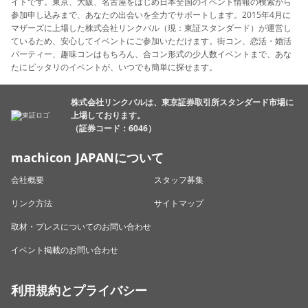
イトです。東京、大阪、名古屋をはじめ日本全国のイベント情報の検索から
参加申し込みまで、あなたの出会いを全力でサポートします。2015年4月に
マザーズに上場した株式会社リンクバル（現：東証スタンダード）が運営し
ているため、安心してイベントにご参加いただけます。街コン、恋活・婚活
パーティー、趣味コンはもちろん、合コン形式の少人数イベントまで、あな
たにピッタリのイベントが、いつでも簡単に探せます。
株式会社リンクバルは、東京証券取引所スタンダード市場に
上場しております。
（証券コード：6046）
machicon JAPANについて
会社概要
スタッフ募集
リンク方法
サイトマップ
取材・プレスについてのお問い合わせ
イベント掲載のお問い合わせ
利用規約とプライバシー