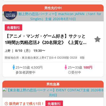
男性先行中!
先着割引
【アニメ・マンガ・ゲーム好き】サクッと
1時間お気軽恋活♪《20名限定》《上質な1
対1交流専用会場》《全席半個室》《アル
8/10（月）
19:30〜
上野
コール含む飲み放題付き》《machicon
開催地住所：東京都台東区上野4丁目6-4 OGSⅡ8階 OGSⅡ 8階
JAPAN主催》
25〜33歳
4,500円
25〜33歳
100円
参加者調整中
◎受付中
男性急募
販売終了まで残り1日！
先着割引