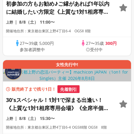
初参加の方もお勧め♪ご縁があれば1年以内
に結婚したい方限定《上質な1対1相席専用
会場》《全席半個室》《飲み放題付き》
8/8（土）
11:00〜
上野
《machicon JAPAN主催の婚活》
開催地住所：東京都台東区上野4丁目6-4 OGSⅡ 8階
27〜39歳
5,000円
27〜35歳
300円
参加者調整中
◎受付中
女性先行中!
販売終了まで残り1日！
先着割引
30′sスペシャル！1対1で深まる出逢い！
《上質な1対1相席専用会場》《全席半個
室》《飲み放題付き》《machicon
8/8（土）
15:30〜
上野
JAPAN主催》
開催地住所：東京都台東区上野4丁目6-4 OGSⅡ8階 OGSⅡ 8階