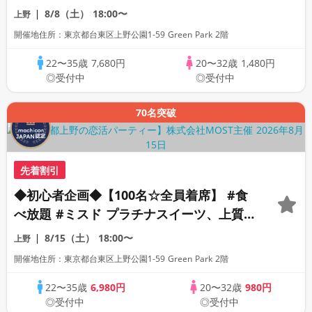
ストランでハイランクの出逢いを。
8/8（土）
18:00〜
上野
開催地住所：東京都台東区上野公園1-59 Green Park 2階
22〜35歳
7,680円
20〜32歳
1,480円
◎受付中
◎受付中
70名突破
先着割引
◆初心者企画◆【100名☆全員着席】 #食
べ放題 #ミスド プラチナスイーツ、上質
ストランでハイランクの出逢いを。
8/15（土）
18:00〜
上野
開催地住所：東京都台東区上野公園1-59 Green Park 2階
22〜35歳
6,980円
20〜32歳
980円
◎受付中
◎受付中