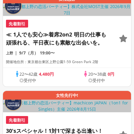
先着割引
≪ 1人でも安心≫着席2on2 明日の仕事も
頑張れる、平日夜にも素敵な出会いを。
9/7（月）
19:00〜
上野
開催地住所：東京都台東区上野公園1-59 Green Park 2階
22〜42歳
4,480円
20〜38歳
0円
◎受付中
◎受付中
女性先行中!
先着割引
30′sスペシャル！1対1で深まる出逢い！