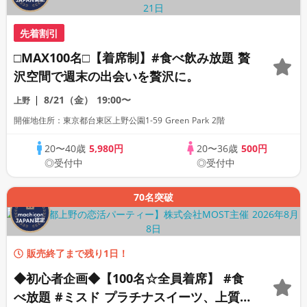
先着割引
□MAX100名□【着席制】#食べ飲み放題 贅
沢空間で週末の出会いを贅沢に。
8/21（金）
19:00〜
上野
開催地住所：東京都台東区上野公園1-59 Green Park 2階
20〜40歳
5,980円
20〜36歳
500円
◎受付中
◎受付中
70名突破
販売終了まで残り1日！
◆初心者企画◆【100名☆全員着席】 #食
べ放題 #ミスド プラチナスイーツ、上質