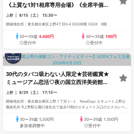
《上質な1対1相席専用会場》《全席半個
室》《飲み放題付き》《machicon
8/15（土）
15:30〜
上野
JAPAN主催》
開催地住所：東京都台東区上野4丁目6-4 OGSⅡ8階 OGSⅡ 8階
30〜39歳
4,600円
30〜39歳
100円
◎受付中
◎受付中
30代のタバコ吸わない人限定★芸術鑑賞★
ミュージアム恋活♡夜の国立西洋美術館
★1対1男女ペアトークタイム付き★別途入
8/29（土）
17:15〜
上野
場料500円
開催地住所：東京都台東区上野７丁目１−１ NewDays エキュート上野公
園改札外 R上野駅公園口改札出て徒歩10秒のエキュート入口のエスカレー
ター前の柱付近で受付※NewDays前の柱付近で受付
30〜39歳
5,500円
30〜39歳
1,500円
参加者調整中
◎受付中