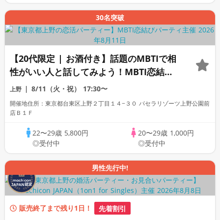
30名突破
【20代限定 | お酒付き】話題のMBTIで相
性がいい人と話してみよう！MBTI恋結び
パーティ
8/11（火・祝）
17:30〜
上野
開催地住所：東京都台東区上野２丁目１４−３０ パセラリゾーツ上野公園前
店Ｂ１Ｆ
22〜29歳
5,800円
20〜29歳
1,000円
◎受付中
◎受付中
男性先行中!
販売終了まで残り1日！
先着割引