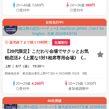
25〜40歳
7,680円
24〜36歳
980円
◎受付中
◎受付中
女性先行中!
販売終了まで残り19時間！
先着割引
【20代限定】こだわり会場でサクッとお気
軽恋活♪《上質な1対1相席専用会場》《全
席半個室》《飲み放題付き》《machicon
8/7（金）
19:30〜
上野
JAPAN主催》
開催地住所：東京都台東区上野4丁目6-4 OGSⅡ8階 OGSⅡ 8階
20〜29歳
4,200円
20〜29歳
1,000円
◎受付中
参加者調整中
40名突破