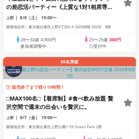
の差恋活パーティー《上質な1対1相席専用
会場》《全席半個室》《飲み放題付き》
8/8（土）
19:00〜
上野
《machicon JAPAN主催》
開催地住所：東京都台東区上野4丁目6-4 OGSⅡ8階 OGSⅡ 8階
28〜34歳
4,900円
25〜29歳
300円
参加者調整中
◎受付中
50名突破
販売終了まで残り19時間！
□MAX100名□【着席制】#食べ飲み放題 贅
沢空間で週末の出会いを贅沢に。
8/7（金）
19:00〜
上野
開催地住所：東京都台東区上野公園1-59 Green Park 2階