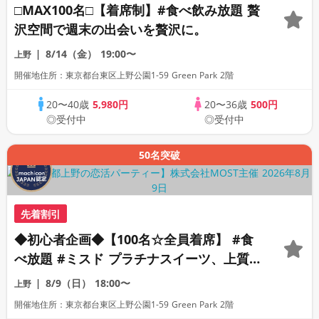
□MAX100名□【着席制】#食べ飲み放題 贅
沢空間で週末の出会いを贅沢に。
8/14（金）
19:00〜
上野
開催地住所：東京都台東区上野公園1-59 Green Park 2階
20〜40歳
5,980円
20〜36歳
500円
◎受付中
◎受付中
50名突破
先着割引
◆初心者企画◆【100名☆全員着席】 #食
べ放題 #ミスド プラチナスイーツ、上質
ストランでハイランクの出逢いを。
8/9（日）
18:00〜
上野
開催地住所：東京都台東区上野公園1-59 Green Park 2階