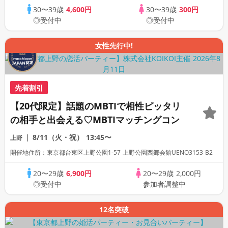
30〜39歳
4,600円
30〜39歳
300円
◎受付中
◎受付中
女性先行中!
先着割引
【20代限定】話題のMBTIで相性ピッタリ
の相手と出会える♡MBTIマッチングコン
8/11（火・祝）
13:45〜
上野
開催地住所：東京都台東区上野公園1-57 上野公園西郷会館UENO3153 B2
20〜29歳
6,900円
20〜29歳
2,000円
◎受付中
参加者調整中
12名突破