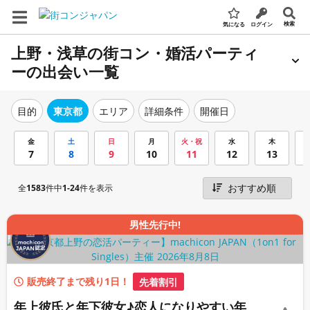
検索
気になる
ログイン
上野・浅草の街コン・婚活パーティ
ーの出会い一覧
エリア
詳細条件
開催日
目的
東京都
金
土
日
月
火・祝
水
木
7
8
9
10
11
12
13
全
1583
件中
1-24
件を表示
男性先行中!
販売終了まで残り1日！
先着割引
年上彼氏と年下彼女♪恋人になりやすい年