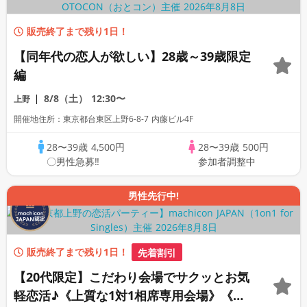
販売終了まで残り1日！
【同年代の恋人が欲しい】28歳～39歳限定
編
8/8（土）
12:30〜
上野
開催地住所：東京都台東区上野6-8-7 内藤ビル4F
28〜39歳
4,500円
28〜39歳
500円
〇男性急募‼
参加者調整中
男性先行中!
販売終了まで残り1日！
先着割引
【20代限定】こだわり会場でサクッとお気
軽恋活♪《上質な1対1相席専用会場》《全