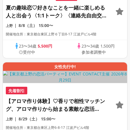
夏の趣味恋♡好きなことを一緒に楽しめる
人と出会う〈1:1トーク〉〈連絡先自由交
換〉
8/8（土）
15:00〜
上野
開催地住所：東京都台東区上野６丁目8-17 江波戸ビル4階
23〜34歳
5,500円
23〜34歳
1,500円
◎受付中
参加者調整中
女性先行中!
先着割引
【アロマ作り体験】♡香りで相性マッチン
グ、アロマ作りから始まる素敵な恋活
♡【1:1交流特化型街コン】
8/29（土）
15:00〜
上野
開催地住所：東京都台東区上野6-8-17 江波戸ビル4階