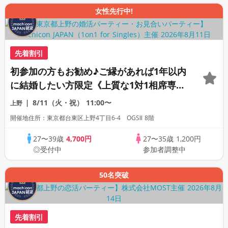
女性先行中!
先着割引
初参加の方もお勧め♪ご縁があれば1年以内
に結婚したい方限定《上質な1対1相席専用
会場》《全席半個室》《飲み放題付き》
8/11（火・祝）
11:00〜
上野
《machicon JAPAN主催の婚活》
開催地住所：東京都台東区上野4丁目6-4 OGSⅡ 8階
27〜39歳
4,700円
27〜35歳
1,200円
◎受付中
参加者調整中
50名突破
先着割引