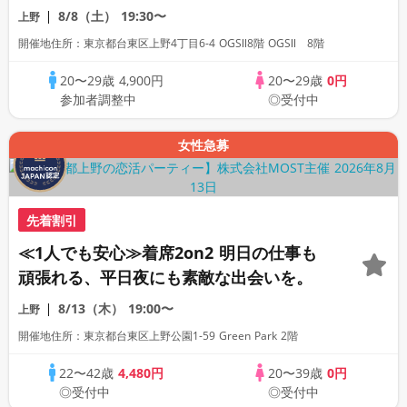
席半個室》《飲み放題付き》《machicon
8/8（土）
19:30〜
上野
JAPAN主催》
開催地住所：東京都台東区上野4丁目6-4 OGSⅡ8階 OGSⅡ 8階
20〜29歳
4,900円
20〜29歳
0円
参加者調整中
◎受付中
女性急募
先着割引
≪1人でも安心≫着席2on2 明日の仕事も
頑張れる、平日夜にも素敵な出会いを。
8/13（木）
19:00〜
上野
開催地住所：東京都台東区上野公園1-59 Green Park 2階
22〜42歳
4,480円
20〜39歳
0円
◎受付中
◎受付中