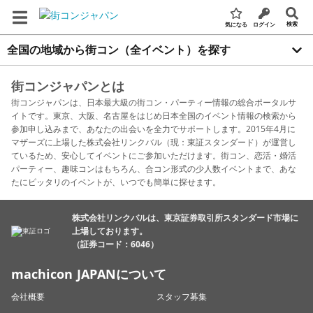
検索
気になる
ログイン
全国の地域から街コン（全イベント）を探す
街コンジャパンとは
街コンジャパンは、日本最大級の街コン・パーティー情報の総合ポータルサ
イトです。東京、大阪、名古屋をはじめ日本全国のイベント情報の検索から
参加申し込みまで、あなたの出会いを全力でサポートします。2015年4月に
マザーズに上場した株式会社リンクバル（現：東証スタンダード）が運営し
ているため、安心してイベントにご参加いただけます。街コン、恋活・婚活
パーティー、趣味コンはもちろん、合コン形式の少人数イベントまで、あな
たにピッタリのイベントが、いつでも簡単に探せます。
株式会社リンクバルは、東京証券取引所スタンダード市場に
上場しております。
（証券コード：6046）
machicon JAPANについて
会社概要
スタッフ募集