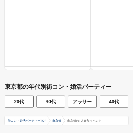
東京都の年代別街コン・婚活パーティー
20代
30代
アラサー
40代
街コン・婚活パーティーTOP
東京都
東京都の1人参加イベント