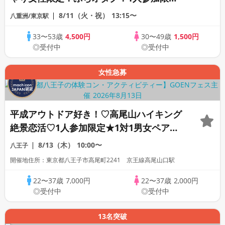
定！1年以内結婚編！10対10
8/11（火・祝）
13:15〜
八重洲/東京駅
33〜53歳
4,500円
30〜49歳
1,500円
◎受付中
◎受付中
女性急募
平成アウトドア好き！♡高尾山ハイキング
絶景恋活♡1人参加限定★1対1男女ペアト
ーク付き★
8/13（木）
10:00〜
八王子
開催地住所：東京都八王子市高尾町2241 京王線高尾山口駅
22〜37歳
7,000円
22〜37歳
2,000円
◎受付中
◎受付中
13名突破