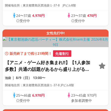
開催地住所：東京都豊島区西池袋１-37-8 JPビル8階
24〜37歳
4,970円
23〜37歳
470円
◎受付中
◎受付中
女性先行中!
販売終了まで残り21時間！
先着割引
【アニメ・ゲーム好き集まれ!!】【1人参加
多数】共通の話題があるから盛り上がる│
全員の異性の方とお話ができます│連絡先
8/9（日）
13:00〜
池袋
交換タイム有│飲み放題付♪
開催地住所：東京都豊島区西池袋１-37-8 JPビル8階
25〜46歳
6,970円
23〜45歳
970円
◎受付中
参加者調整中