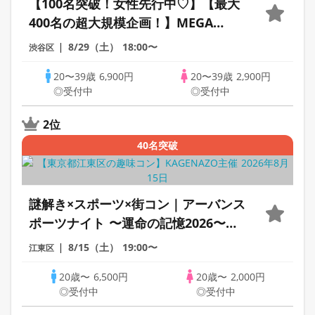
【100名突破！女性先行中♡】【最大
400名の超大規模企画！】MEGA
LOVE FES～恋が動き出す出会いの祭
8/29（土）
18:00〜
渋谷区
典～
20〜39歳
6,900円
20〜39歳
2,900円
◎受付中
◎受付中
2位
40名突破
謎解き×スポーツ×街コン｜アーバンス
ポーツナイト 〜運命の記憶2026〜
【大規模】
8/15（土）
19:00〜
江東区
20歳〜
6,500円
20歳〜
2,000円
◎受付中
◎受付中