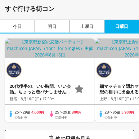
すぐ行ける街コン
今日
明日
土曜日
日曜日
20代後半の、いい時間、いい会
細マッチョ？隠れマ
話。ちょっと恋バナしません
想の相手に出会える
か？《上質な1対1相席専用会
う男性×筋肉好き20
新宿｜
8月16日(日) 17:30〜
上野｜
8月16日(日) 13:
場》《全席半個室》《飲み放題
《machicon JA
付き》《machicon JAPAN主
リンク飲み放題付き
25〜29
4,600
25〜29
300
23〜35
5,900
歳
円
歳
円
歳
円
催》
個室の上質な1対1
◎受付中
◎受付中
◎受付中
場》《26名限定》
他の日程を見る