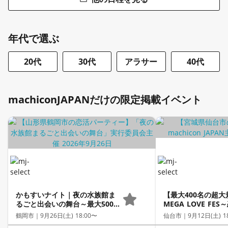
年代で選ぶ
20代
30代
アラサー
40代
machiconJAPANだけの限定掲載イベント
かもすいナイト｜夜の水族館ま
【最大400名の超
るごと出会いの舞台～最大500人
MEGA LOVE FE
の超大型企画！～
す出会いの祭典～
鶴岡市｜
9月26日(土) 18:00〜
仙台市｜
9月12日(土) 1