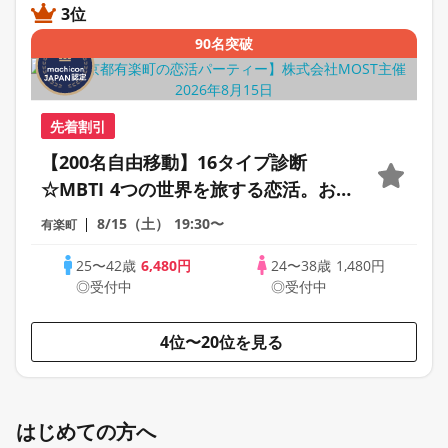
3位
90名突破
先着割引
【200名自由移動】16タイプ診断
☆MBTI 4つの世界を旅する恋活。お
ひとり様、初心者様も安心のスタンデ
8/15（土）
19:30〜
有楽町
ィングパーティ
25〜42歳
6,480円
24〜38歳
1,480円
◎受付中
◎受付中
4位〜20位を見る
はじめての方へ