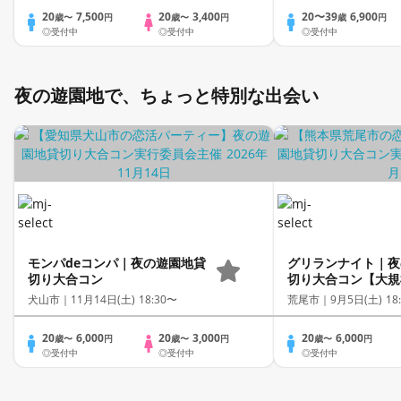
20
7,500
20
3,400
20〜39
6,900
歳〜
円
歳〜
円
歳
円
◎受付中
◎受付中
◎受付中
夜の遊園地で、ちょっと特別な出会い
モンパdeコンパ｜夜の遊園地貸
グリランナイト｜夜
切り大合コン
切り大合コン【大規
犬山市｜
11月14日(土) 18:30〜
荒尾市｜
9月5日(土) 18
20
6,000
20
3,000
20
6,000
歳〜
円
歳〜
円
歳〜
円
◎受付中
◎受付中
◎受付中