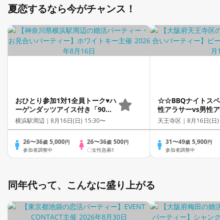
夏恋するなら今がチャンス！
おひとり参加1対1全員トーク♥ハ
☆☆BBQナイトス
ーゲンダッツアイス付き「90年
性アラサーvs男性
代生まれ限定♥同世代/安定職男
ラフォー☆驚愕のア
横浜駅周辺｜
8月16日(日) 15:30〜
天王寺区｜
8月16日(日)
性」個室スタイル/WhiteKey AI
み放題！！全て瓶提
Matching／マッチングあり
フードメニュー
26〜36
5,000
26〜36
500
31〜49
5,900
歳
円
歳
円
歳
円
参加者調整中
〇女性急募‼
参加者調整中
同年代って、こんなに盛り上がる