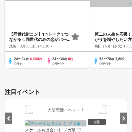
【同世代街コン】1:1トークでつ
第二の人生を応援！
ながる♡同世代のみの恋活パー
がりを増やしたい方
ティー♡〈連絡先自由交換〉
池袋｜
8月30日(日) 12:30〜
梅田｜
9月1日(火) 15:3
24〜34
4,600
24〜34
0
58〜78
3,800
歳
円
歳
円
歳
円
◎受付中
◎受付中
◎受付中
注目イベント
大型恋活イベント！
全国
スケールも出会いも”メガ級”♡