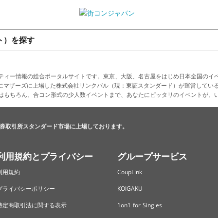
ト）を探す
ティー情報の総合ポータルサイトです。東京、大阪、名古屋をはじめ日本全国のイ
4月にマザーズに上場した株式会社リンクバル（現：東証スタンダード）が運営してい
はもちろん、合コン形式の少人数イベントまで、あなたにピッタリのイベントが、
券取引所スタンダード市場に上場しております。
利用規約とプライバシー
グループサービス
利用規約
CoupLink
プライバシーポリシー
KOIGAKU
特定商取引法に関する表示
1on1 for Singles