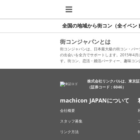
全国の地域から街コン（全イベン
街コンジャパンとは
街コンジャパンは、日本最大級の街コン・パー
の出会いを全力でサポートします。2015年
す。街コン、恋活・婚活パーティー、趣味コン
株式会社リンクバルは、東京証
（証券コード：6046）
machicon JAPANについて
会社概要
スタッフ募集
リンク方法