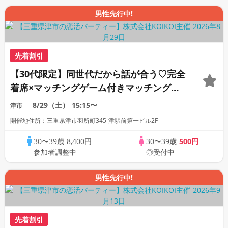
男性先行中!
先着割引
【30代限定】同世代だから話が合う♡完全
着席×マッチングゲーム付きマッチングコ
ン
8/29（土）
15:15〜
津市
開催地住所：三重県津市羽所町345 津駅前第一ビル2F
30〜39歳
8,400円
30〜39歳
500円
参加者調整中
◎受付中
男性先行中!
先着割引