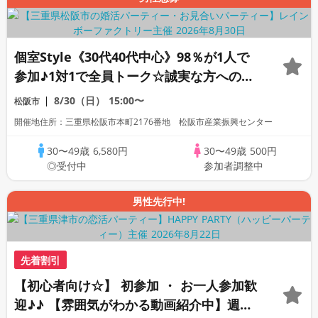
個室Style《30代40代中心》98％が1人で
参加♪1対1で全員トーク☆誠実な方への婚
活パーティー
8/30（日）
15:00〜
松阪市
開催地住所：三重県松阪市本町2176番地 松阪市産業振興センター
30〜49歳
6,580円
30〜49歳
500円
◎受付中
参加者調整中
男性先行中!
先着割引
【初心者向け☆】 初参加 ・ お一人参加歓
迎♪♪ 【雰囲気がわかる動画紹介中】週末