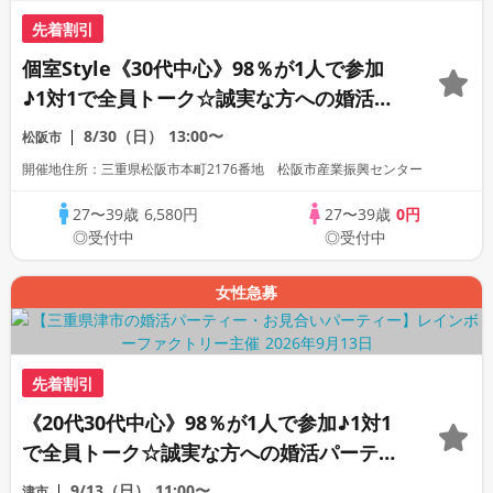
先着割引
個室Style《30代中心》98％が1人で参加
♪1対1で全員トーク☆誠実な方への婚活パ
ーティー
8/30（日）
13:00〜
松阪市
開催地住所：三重県松阪市本町2176番地 松阪市産業振興センター
27〜39歳
6,580円
27〜39歳
0円
◎受付中
◎受付中
女性急募
先着割引
《20代30代中心》98％が1人で参加♪1対1
で全員トーク☆誠実な方への婚活パーティ
ー
9/13（日）
11:00〜
津市