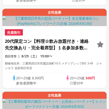
参加者調整中
◎受付中
女性急募
先着割引
20代限定コン【料理☆飲み放題付き・連絡
先交換あり・完全着席型】１名参加多数・
初参加も大歓迎☆
8/29（土）
19:00〜
四日市市
開催地住所：三重県四日市市諏訪栄町10-5 メディアシップBIS 3-4F ジャ
ンカラ 近鉄四日市店
20〜29歳
8,300円
20〜29歳
500円
参加者調整中
◎受付中
女性急募