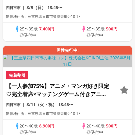
グコン
8/9（日）
13:45〜
四日市市
開催地住所：三重県四日市市諏訪栄町6-18 1F
25〜35歳
7,400円
25〜35歳
500円
◎受付中
◎受付中
男性先行中!
先着割引
【一人参加75%】アニメ・マンガ好き限定
♡完全着席×マッチングゲーム付きアニメ
コン
8/11（火・祝）
13:45〜
四日市市
開催地住所：三重県四日市市諏訪栄町6-18 1F
20〜40歳
8,900円
20〜40歳
500円
◎受付中
◎受付中