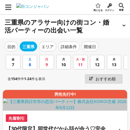
検索
気になる
ログイン
三重県のアラサー向けの街コン・婚
活パーティーの出会い一覧
エリア
詳細条件
開催日
目的
三重県
金
土
日
月
火・祝
水
木
7
8
9
10
11
12
13
全
154
件中
1-24
件を表示
男性先行中!
先着割引
【30代限定】同世代だから話が合う♡完全