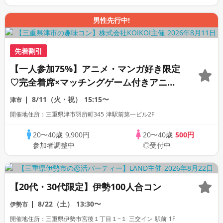
男性先行中!
先着割引
【一人参加75%】アニメ・マンガ好き限定
♡完全着席×マッチングゲーム付きアニメ
コン
8/11（火・祝）
15:15〜
津市
開催地住所：三重県津市羽所町345 津駅前第一ビル2F
20〜40歳
9,900円
20〜40歳
500円
参加者調整中
◎受付中
【20代・30代限定】伊勢100人合コン
8/22（土）
13:30〜
伊勢市
開催地住所：三重県伊勢市宮後１丁目１−１ 三交イン 駅前 1F