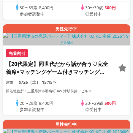
30〜39歳
8,400円
30〜39歳
500円
参加者調整中
◎受付中
男性先行中!
先着割引
【20代限定】同世代だから話が合う♡完全
着席×マッチングゲーム付きマッチングコ
ン
9/26（土）
15:15〜
津市
開催地住所：三重県津市羽所町345 津駅前第一ビル2F
20〜29歳
8,400円
20〜29歳
500円
参加者調整中
◎受付中
男性先行中!