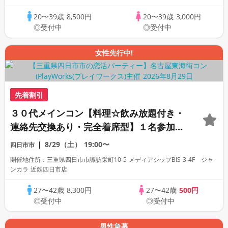
20〜39歳
8,500円
20〜39歳
3,000円
◎受付中
◎受付中
女性先行中!
先着割引
３０代メインコン【料理☆飲み放題付き・
連絡先交換あり・完全着席型】１名参加多
数・初参加も大歓迎☆
8/29（土）
19:00〜
四日市市
開催地住所：三重県四日市市諏訪栄町10-5 メディアシップBIS 3-4F ジャ
ンカラ 近鉄四日市店
27〜42歳
8,300円
27〜42歳
500円
◎受付中
◎受付中
男性急募