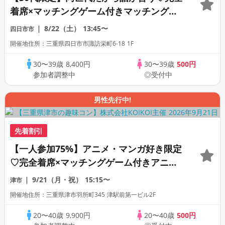
着席×マッチングゲーム付きマッチングコ
ン
8/22（土）
13:45〜
四日市市
開催地住所：三重県四日市市諏訪栄町6-18 1F
30〜39歳
8,400円
30〜39歳
500円
参加者調整中
◎受付中
男性先行中!
先着割引
【一人参加75%】アニメ・マンガ好き限定
♡完全着席×マッチングゲーム付きアニメ
コン
9/21（月・祝）
15:15〜
津市
開催地住所：三重県津市羽所町345 津駅前第一ビル2F
20〜40歳
9,900円
20〜40歳
500円