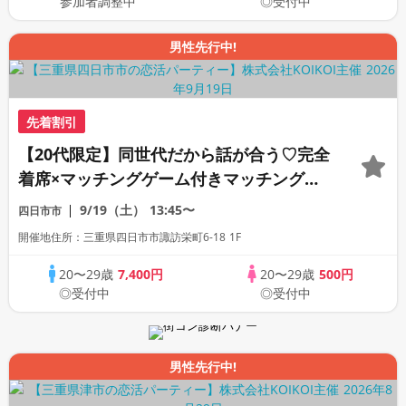
参加者調整中
◎受付中
男性先行中!
先着割引
【20代限定】同世代だから話が合う♡完全
着席×マッチングゲーム付きマッチングコ
ン
9/19（土）
13:45〜
四日市市
開催地住所：三重県四日市市諏訪栄町6-18 1F
20〜29歳
7,400円
20〜29歳
500円
◎受付中
◎受付中
男性先行中!