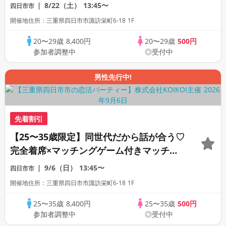
ン
8/22（土）
13:45〜
四日市市
開催地住所：三重県四日市市諏訪栄町6-18 1F
20〜29歳
8,400円
20〜29歳
500円
参加者調整中
◎受付中
男性先行中!
先着割引
【25〜35歳限定】同世代だから話が合う♡
完全着席×マッチングゲーム付きマッチン
グコン
9/6（日）
13:45〜
四日市市
開催地住所：三重県四日市市諏訪栄町6-18 1F
25〜35歳
8,400円
25〜35歳
500円
参加者調整中
◎受付中