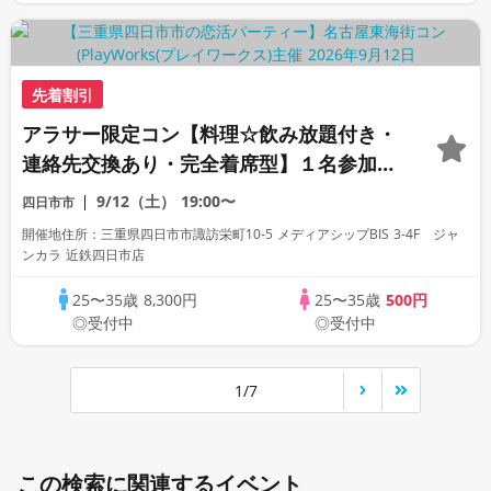
先着割引
アラサー限定コン【料理☆飲み放題付き・
連絡先交換あり・完全着席型】１名参加多
数・初参加も大歓迎☆プレイワークス主催
9/12（土）
19:00〜
四日市市
☆
開催地住所：三重県四日市市諏訪栄町10-5 メディアシップBIS 3-4F ジャ
ンカラ 近鉄四日市店
25〜35歳
8,300円
25〜35歳
500円
◎受付中
◎受付中
1/7
この検索に関連するイベント