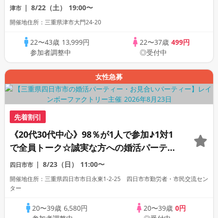
プレミアム街コン
8/22（土）
19:00〜
津市
開催地住所：三重県津市大門24-20
22〜43歳
13,999円
22〜37歳
499円
参加者調整中
◎受付中
女性急募
先着割引
《20代30代中心》98％が1人で参加♪1対1
で全員トーク☆誠実な方への婚活パーティ
ー
8/23（日）
11:00〜
四日市市
開催地住所：三重県四日市市日永東1-2-25 四日市市勤労者・市民交流セン
ター
20〜39歳
6,580円
20〜39歳
0円