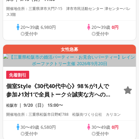
開催地住所：三重県津市大門7-15 津市市民活動センター 津センターパレ
ス3階
20〜39歳
6,980円
20〜39歳
0円
◎受付中
◎受付中
女性急募
先着割引
個室Style《30代40代中心》98％が1人で
参加♪1対1で全員トーク☆誠実な方への婚
活パーティー
9/20（日）
15:00〜
松阪市
開催地住所：三重県松阪市日野町788 松阪街づくり公社 カリヨン
30〜49歳
6,580円
30〜49歳
0円
◎受付中
◎受付中