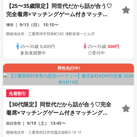
【25〜35歳限定】同世代だから話が合う♡
完全着席×マッチングゲーム付きマッチン
グコン
9/13（日）
15:15〜
津市
開催地住所：三重県津市羽所町345 津駅前第一ビル2F
25〜35歳
8,400円
25〜35歳
500円
参加者調整中
◎受付中
男性先行中!
先着割引
【30代限定】同世代だから話が合う♡完全
着席×マッチングゲーム付きマッチングコ
ン
9/19（土）
13:45〜
四日市市
開催地住所：三重県四日市市諏訪栄町6-18 1F