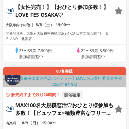
【女性完売！】【おひとり参加多数！】
PR
LOVE FES OSAKA♡
8/8（土）
19:00〜
大阪市内その他
開催地住所：大阪府大阪市中央区北浜2-1-23 日本文化会館 1F ＆
ISLAND 北浜店
25〜39歳
7,900円
22〜39歳
3,500円
参加者調整中
参加者調整中
80名突破
販売終了まで残り20時間！
開催確定
MAX100名大規模恋活♡おひとり様参加も
PR
多数！【ビュッフェ×種類豊富なフリード
リンク♪】【大人の広々ダイニングバー貸
8/9（日）
15:00〜
有楽町
切】～LOVE FES TOKYO～