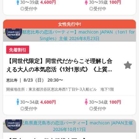
30〜39歳
4,600円
30〜39歳
100円
◎受付中
◎受付中
女性先行中!
先着割引
【同世代限定】同世代だからこそ理解し合
える大人の本気恋活《1対1形式》《上質な
1対1相席専用会場》《全席半個室》《飲み
8/23（日）
20:30〜
恵比寿
放題付き》《machicon JAPAN主催》
開催地住所：東京都渋谷区恵比寿西1丁目9−3入船ビル 地下1階
30〜34歳
4,600円
30〜34歳
100円
◎受付中
◎受付中