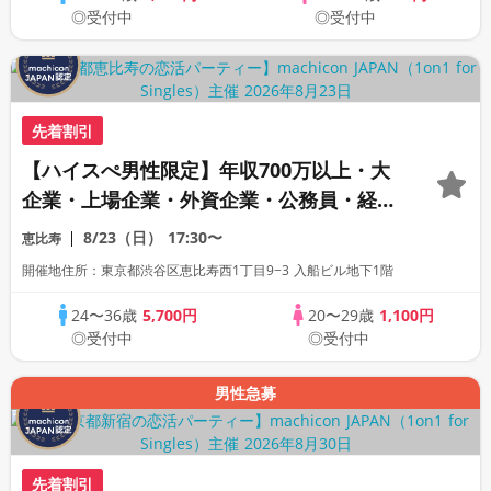
◎受付中
◎受付中
先着割引
【ハイスぺ男性限定】年収700万以上・大
企業・上場企業・外資企業・公務員・経営
者・医師・歯科医師・弁護士・経営者・イ
8/23（日）
17:30〜
恵比寿
ケメン×20代女性《1対1相席専用・半個室
開催地住所：東京都渋谷区恵比寿西1丁目9−3 入船ビル地下1階
会場》《machiconJAPAN主催》
24〜36歳
5,700円
20〜29歳
1,100円
◎受付中
◎受付中
男性急募
先着割引