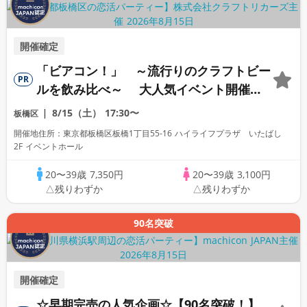
開催確定
「ビアコン！」 ～流行りのクラフトビー
PR
ルを飲み比べ～ 大人気イベント開催！
【駅近】
8/15（土）
17:30〜
板橋区
開催地住所：東京都板橋区板橋1丁目55-16 ハイライフプラザ いたばし
2F イベントホール
20〜39歳
7,350円
20〜39歳
3,100円
△残りわずか
△残りわずか
90名突破
開催確定
☆早期完売の人気企画☆【90名突破！】