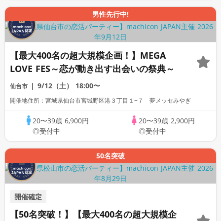
男性先行中!
【最大400名の超大規模企画！】MEGA
LOVE FES～恋が動き出す出会いの祭典～
9/12（土）
18:00〜
仙台市
開催地住所：宮城県仙台市宮城野区港３丁目１−７ 夢メッセみやぎ
20〜39歳
6,900円
20〜39歳
2,900円
◎受付中
◎受付中
50名突破
開催確定
【50名突破！】【最大400名の超大規模企