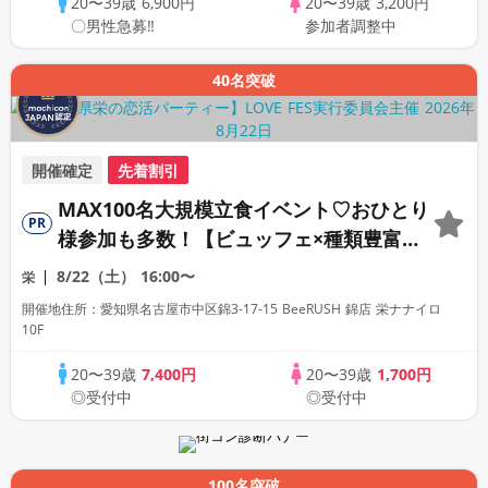
20〜39歳
6,900円
20〜39歳
3,200円
〇男性急募‼
参加者調整中
40名突破
開催確定
先着割引
MAX100名大規模立食イベント♡おひとり
PR
様参加も多数！【ビュッフェ×種類豊富な
フリードリンク♪】【大人の広々ダイニン
8/22（土）
16:00〜
栄
グバー貸切】～LOVE FES NAGOYA～
開催地住所：愛知県名古屋市中区錦3‑17‑15 BeeRUSH 錦店 栄ナナイロ
10F
20〜39歳
7,400円
20〜39歳
1,700円
◎受付中
◎受付中
100名突破