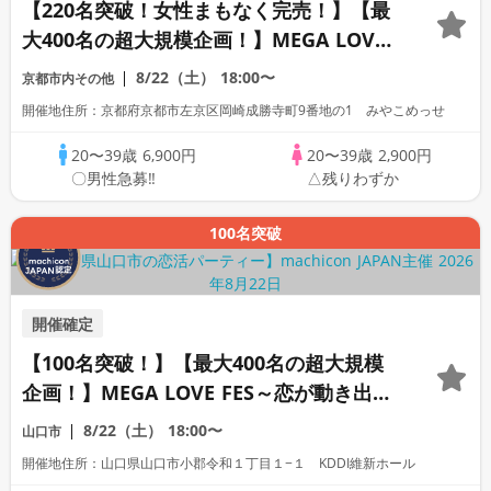
【220名突破！女性まもなく完売！】【最
大400名の超大規模企画！】MEGA LOVE
FES～恋が動き出す出会いの祭典～
8/22（土）
18:00〜
京都市内その他
開催地住所：京都府京都市左京区岡崎成勝寺町9番地の1 みやこめっせ
20〜39歳
6,900円
20〜39歳
2,900円
〇男性急募‼
△残りわずか
100名突破
開催確定
【100名突破！】【最大400名の超大規模
企画！】MEGA LOVE FES～恋が動き出す
出会いの祭典～
8/22（土）
18:00〜
山口市
開催地住所：山口県山口市小郡令和１丁目１−１ KDDI維新ホール