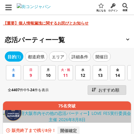
検索
気になる
ログイン
【重要】個人情報漏洩に関するお詫びとお知らせ
恋活パーティー一覧
エリア
詳細条件
開催日
目的
(1)
都道府県
土
日
月
火・祝
水
木
金
8
9
10
11
12
13
14
全
4407
件中
1-24
件を表示
75名突破
販売終了まで残り8分！
開催確定