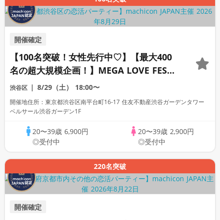
開催確定
【100名突破！女性先行中♡】【最大400
名の超大規模企画！】MEGA LOVE FES～
恋が動き出す出会いの祭典～
8/29（土）
18:00〜
渋谷区
開催地住所：東京都渋谷区南平台町16-17 住友不動産渋谷ガーデンタワー
ベルサール渋谷ガーデン1F
20〜39歳
6,900円
20〜39歳
2,900円
◎受付中
◎受付中
220名突破
開催確定