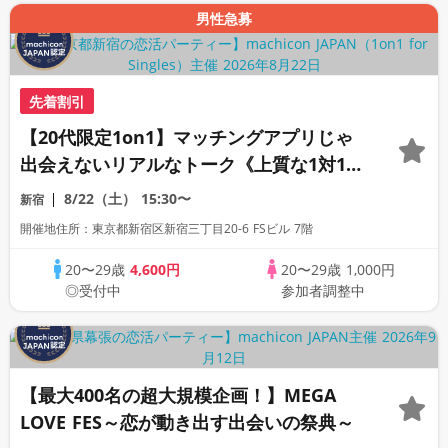
男性急募
先着割引
【20代限定1on1】マッチングアプリじゃ
出会えないリアルなトーク《上質な1対1相
席専用会場》《全席半個室》《飲み放題付
8/22（土）
15:30〜
新宿
き》《machicon JAPAN主催》
開催地住所：東京都新宿区新宿三丁目20-6 FSビル 7階
20〜29歳
4,600円
20〜29歳
1,000円
◎受付中
参加者調整中
【最大400名の超大規模企画！】MEGA
LOVE FES～恋が動き出す出会いの祭典～