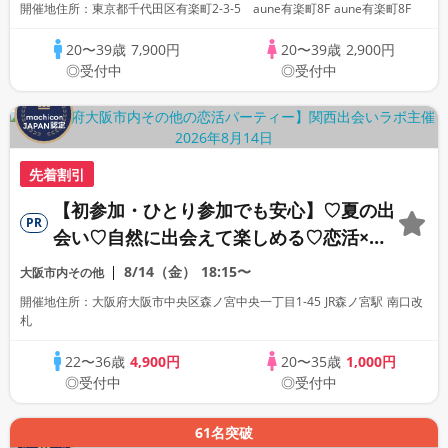
開催地住所：東京都千代田区有楽町2-3-5 aune有楽町8F aune有楽町8F
20〜39歳
7,900円
20〜39歳
2,900円
◎受付中
◎受付中
先着割引
【初参加・ひとり参加でも安心】♡夏の出
PR
会い♡自然に出会えて楽しめる♡恋活×ピ
クニック（みんなで楽しめるゲーム＆景品
8/14（金）
18:15〜
大阪市内その他
付き）
開催地住所：大阪府大阪市中央区森ノ宮中央一丁目1-45 JR森ノ宮駅 南口改
札
22〜36歳
4,900円
20〜35歳
1,000円
◎受付中
◎受付中
61名突破