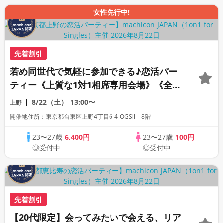
女性先行中!
先着割引
若め同世代で気軽に参加できる♪恋活パー
ティー《上質な1対1相席専用会場》《全席
半個室》《飲み放題付き》《machicon
8/22（土）
13:00〜
上野
JAPAN主催》
開催地住所：東京都台東区上野4丁目6-4 OGSⅡ 8階
23〜27歳
6,400円
23〜27歳
100円
◎受付中
◎受付中
先着割引
【20代限定】会ってみたいで会える、リア