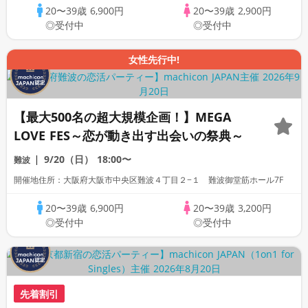
20〜39歳
6,900円
20〜39歳
2,900円
◎受付中
◎受付中
女性先行中!
【最大500名の超大規模企画！】MEGA
LOVE FES～恋が動き出す出会いの祭典～
9/20（日）
18:00〜
難波
開催地住所：大阪府大阪市中央区難波４丁目２−１ 難波御堂筋ホール7F
20〜39歳
6,900円
20〜39歳
3,200円
◎受付中
◎受付中
先着割引