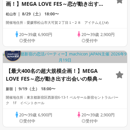
画！】MEGA LOVE FES～恋が動き出す出
会いの祭典～
8/29（土）
18:00〜
松山市
開催地住所：愛媛県松山市大可賀２丁目１−２８ アイテムえひめ
20〜39歳
6,900円
20〜39歳
2,900円
◎受付中
◎受付中
【最大400名の超大規模企画！】MEGA
LOVE FES～恋が動き出す出会いの祭典～
9/19（土）
18:00〜
新宿
開催地住所：東京都新宿区西新宿6-13-1 ベルサール新宿セントラルパー
ク 1F イベントホール
20〜39歳
6,900円
20〜39歳
2,900円
◎受付中
◎受付中