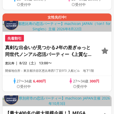
◎受付中
◎受付中
女性先行中!
先着割引
真剣な出会いが見つかる♪年の差ぎゅっと
同世代ノンアル恋活パーティー《上質な1
対1相席専用会場》《全席半個室》《飲み
8/22（土）
13:00〜
恵比寿
放題付き》《machicon JAPAN主催》
開催地住所：東京都渋谷区恵比寿西1丁目9?3 入船ビル 地下1階
27〜34歳
6,400円
27〜34歳
300円
◎受付中
◎受付中
【最大400名の超大規模企画！】MEGA