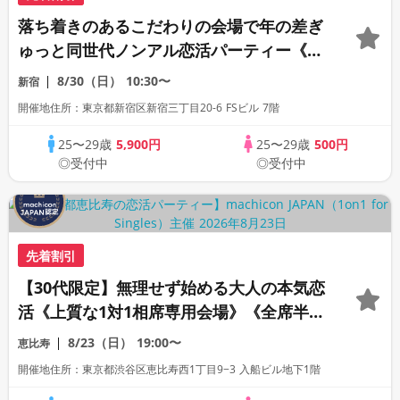
落ち着きのあるこだわりの会場で年の差ぎ
ゅっと同世代ノンアル恋活パーティー《30
名限定》《machicon JAPAN主催》《全
8/30（日）
10:30〜
新宿
席半個室の1対1相席形式》
開催地住所：東京都新宿区新宿三丁目20-6 FSビル 7階
25〜29歳
5,900円
25〜29歳
500円
◎受付中
◎受付中
先着割引
【30代限定】無理せず始める大人の本気恋
活《上質な1対1相席専用会場》《全席半個
室》《飲み放題付き》《machicon
8/23（日）
19:00〜
恵比寿
JAPAN主催》
開催地住所：東京都渋谷区恵比寿西1丁目9−3 入船ビル地下1階