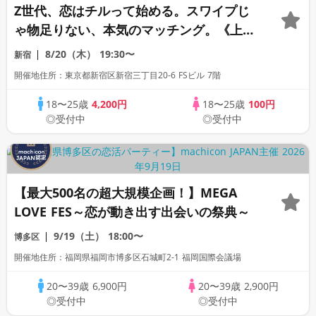
Z世代、恋はチルって始める。スワイプじ
ゃ物足りない、本気のマッチング。《上質
な1対1相席専用会場》《全席半個室》《飲
8/20（木）
19:30〜
新宿
み放題付き》《machicon JAPAN主催》
開催地住所：東京都新宿区新宿三丁目20-6 FSビル 7階
18〜25歳
4,200円
18〜25歳
100円
◎受付中
◎受付中
【最大500名の超大規模企画！】MEGA
LOVE FES～恋が動き出す出会いの祭典～
9/19（土）
18:00〜
博多区
開催地住所：福岡県福岡市博多区石城町2-1 福岡国際会議場
20〜39歳
6,900円
20〜39歳
2,900円
◎受付中
◎受付中