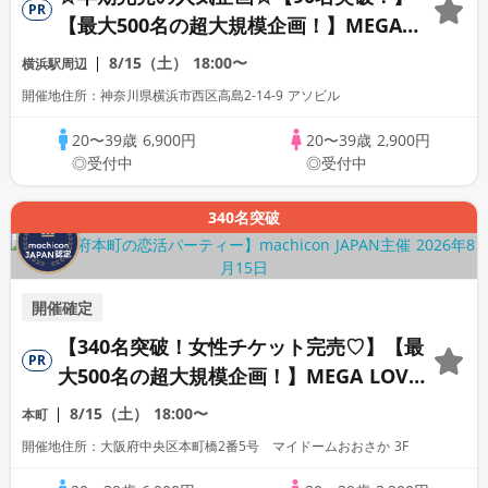
PR
【最大500名の超大規模企画！】MEGA
LOVE FES～恋が動き出す出会いの祭典～
8/15（土）
18:00〜
横浜駅周辺
開催地住所：神奈川県横浜市西区高島2-14-9 アソビル
20〜39歳
6,900円
20〜39歳
2,900円
◎受付中
◎受付中
340名突破
開催確定
【340名突破！女性チケット完売♡】【最
PR
大500名の超大規模企画！】MEGA LOVE
FES～恋が動き出す出会いの祭典～
8/15（土）
18:00〜
本町
開催地住所：大阪府中央区本町橋2番5号 マイドームおおさか 3F