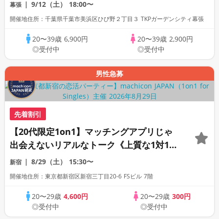
9/12（土）
18:00〜
幕張
開催地住所：千葉県千葉市美浜区ひび野２丁目３ TKPガーデンシティ幕張
20〜39歳
6,900円
20〜39歳
2,900円
◎受付中
◎受付中
男性急募
先着割引
【20代限定1on1】マッチングアプリじゃ
出会えないリアルなトーク《上質な1対1相
席専用会場》《全席半個室》《飲み放題付
8/29（土）
15:30〜
新宿
き》《machicon JAPAN主催》
開催地住所：東京都新宿区新宿三丁目20-6 FSビル 7階
20〜29歳
4,600円
20〜29歳
300円
◎受付中
◎受付中