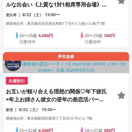
ルな出会い《上質な1対1相席専用会場》
《全席半個室》《飲み放題付き》
8/22（土）
19:00〜
恵比寿
《machicon JAPAN主催》
開催地住所：東京都渋谷区恵比寿西1丁目9-3 入船ビル地下1階
20〜29歳
4,600円
20〜29歳
100円
◎受付中
◎受付中
男性急募
先着割引
お互いが頼り合える理想の関係♡年下彼氏
×年上お姉さん彼女の逆年の差恋活パーテ
ィー《全席半個室の上質な1対1相席専用会
8/22（土）
19:30〜
新宿
場》《machicon JAPAN主催》《ドリン
開催地住所：東京都新宿区新宿三丁目20-6 FSビル 7階
ク飲み放題付き》
25〜32歳
4,600円
28〜37歳
300円