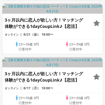
3ヶ月以内に恋人が欲しい方！マッチング
体験ができる1dayCoupLink♪【恋活】
8/21（金）
18:00〜
オンライン
23〜39歳
0円
23〜39歳
0円
◎受付中
◎受付中
3ヶ月以内に恋人が欲しい方！マッチング
体験ができる1dayCoupLink♪【恋活】
8/17（月）
18:00〜
オンライン
23〜39歳
0円
23〜39歳
0円
◎受付中
◎受付中