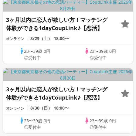
3ヶ月以内に恋人が欲しい方！マッチング
体験ができる1dayCoupLink♪【恋活】
8/29（土）
18:00〜
オンライン
23〜39歳
0円
23〜39歳
0円
◎受付中
◎受付中
3ヶ月以内に恋人が欲しい方！マッチング
体験ができる1dayCoupLink♪【恋活】
8/30（日）
18:00〜
オンライン
23〜39歳
0円
23〜39歳
0円
◎受付中
◎受付中