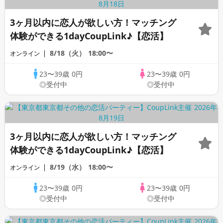
3ヶ月以内に恋人が欲しい方！マッチング
体験ができる1dayCoupLink♪【恋活】
8/18（火）
18:00〜
オンライン
23〜39歳
0円
23〜39歳
0円
◎受付中
◎受付中
3ヶ月以内に恋人が欲しい方！マッチング
体験ができる1dayCoupLink♪【恋活】
8/19（水）
18:00〜
オンライン
23〜39歳
0円
23〜39歳
0円
◎受付中
◎受付中