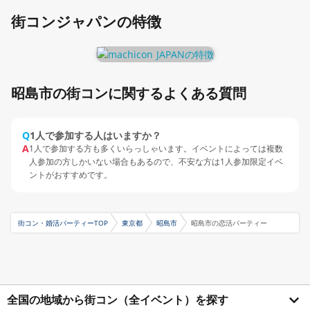
街コンジャパンの特徴
昭島市の街コンに関するよくある質問
Q
1人で参加する人はいますか？
A
1人で参加する方も多くいらっしゃいます。イベントによっては複数
人参加の方しかいない場合もあるので、不安な方は1人参加限定イベ
ントがおすすめです。
街コン・婚活パーティーTOP
東京都
昭島市
昭島市の恋活パーティー
全国の地域から街コン（全イベント）を探す