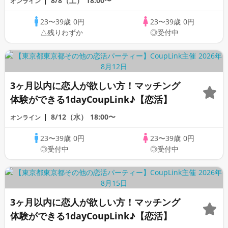
8/8（土）
18:00〜
オンライン
23〜39歳
0円
23〜39歳
0円
△残りわずか
◎受付中
3ヶ月以内に恋人が欲しい方！マッチング
体験ができる1dayCoupLink♪【恋活】
8/12（水）
18:00〜
オンライン
23〜39歳
0円
23〜39歳
0円
◎受付中
◎受付中
3ヶ月以内に恋人が欲しい方！マッチング
体験ができる1dayCoupLink♪【恋活】