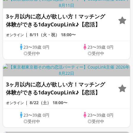
3ヶ月以内に恋人が欲しい方！マッチング
体験ができる1dayCoupLink♪【恋活】
8/11（火・祝）
18:00〜
オンライン
23〜39歳
0円
23〜39歳
0円
◎受付中
◎受付中
3ヶ月以内に恋人が欲しい方！マッチング
体験ができる1dayCoupLink♪【恋活】
8/22（土）
18:00〜
オンライン
23〜39歳
0円
23〜39歳
0円
◎受付中
◎受付中