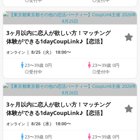
◎受付中
◎受付中
3ヶ月以内に恋人が欲しい方！マッチング
体験ができる1dayCoupLink♪【恋活】
8/25（火）
18:00〜
オンライン
23〜39歳
0円
23〜39歳
0円
◎受付中
◎受付中
3ヶ月以内に恋人が欲しい方！マッチング
体験ができる1dayCoupLink♪【恋活】
8/26（水）
18:00〜
オンライン
23〜39歳
0円
23〜39歳
0円