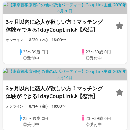
3ヶ月以内に恋人が欲しい方！マッチング
体験ができる1dayCoupLink♪【恋活】
8/20（木）
18:00〜
オンライン
23〜39歳
0円
23〜39歳
0円
◎受付中
◎受付中
3ヶ月以内に恋人が欲しい方！マッチング
体験ができる1dayCoupLink♪【恋活】
8/14（金）
18:00〜
オンライン
23〜39歳
0円
23〜39歳
0円
◎受付中
◎受付中