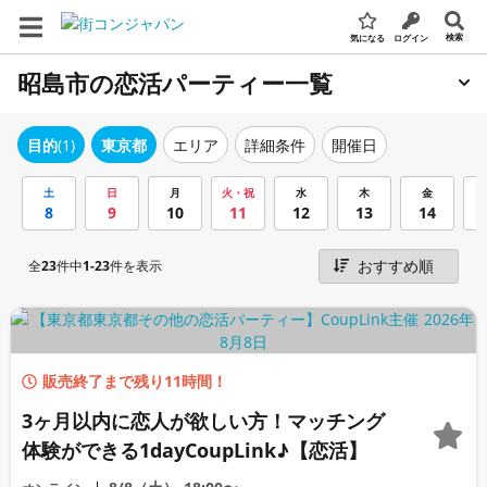
検索
気になる
ログイン
昭島市の恋活パーティー一覧
エリア
詳細条件
開催日
目的
(1)
東京都
土
日
月
火・祝
水
木
金
8
9
10
11
12
13
14
全
23
件中
1-23
件を表示
販売終了まで残り11時間！
3ヶ月以内に恋人が欲しい方！マッチング
体験ができる1dayCoupLink♪【恋活】