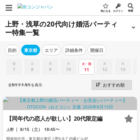
検索
気になる
ログイン
上野・浅草の20代向け婚活パーティ
ー特集一覧
エリア
詳細条件
開催日
目的
東京都
金
土
日
月
水
木
火・祝
7
8
9
10
12
13
11
全
5
件中
1-5
件を表示
【同年代の恋人が欲しい】20代限定編
8/15（土）
18:45〜
上野
開催地住所：東京都台東区上野6-8-7 内藤ビル4F