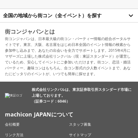
全国の地域から街コン（全イベント）を探す
街コンジャパンとは
街コンジャパンは、日本最大級の街コン・パーティー情報の総合ポータルサ
イトです。東京、大阪、名古屋をはじめ日本全国のイベント情報の検索から
参加申し込みまで、あなたの出会いを全力でサポートします。2015年4月に
マザーズに上場した株式会社リンクバル（現：東証スタンダード）が運営し
ているため、安心してイベントにご参加いただけます。街コン、恋活・婚活
パーティー、趣味コンはもちろん、合コン形式の少人数イベントまで、あな
たにピッタリのイベントが、いつでも簡単に探せます。
株式会社リンクバルは、東京証券取引所スタンダード市場に
上場しております。
（証券コード：6046）
machicon JAPANについて
会社概要
スタッフ募集
リンク方法
サイトマップ