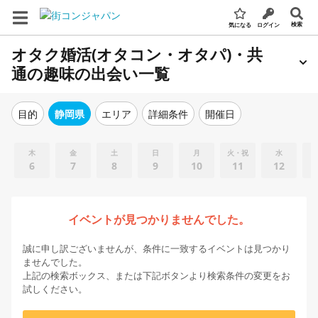
検索
気になる
ログイン
オタク婚活(オタコン・オタパ)・共
通の趣味の出会い一覧
エリア
詳細条件
開催日
目的
静岡県
木
金
土
日
月
火・祝
水
6
7
8
9
10
11
12
イベントが見つかりませんでした。
誠に申し訳ございませんが、条件に一致するイベントは見つかり
ませんでした。
上記の検索ボックス、または下記ボタンより検索条件の変更をお
試しください。