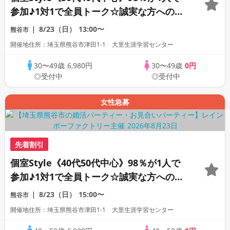
参加♪1対1で全員トーク☆誠実な方への婚
活パーティー
8/23（日）
13:00〜
熊谷市
開催地住所：埼玉県熊谷市津田1-1 大里生涯学習センター
30〜49歳
6,980円
30〜49歳
0円
◎受付中
◎受付中
女性急募
先着割引
個室Style《40代50代中心》98％が1人で
参加♪1対1で全員トーク☆誠実な方への婚
活パーティー
8/23（日）
15:00〜
熊谷市
開催地住所：埼玉県熊谷市津田1-1 大里生涯学習センター