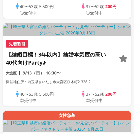
40〜53歳
5,500円
37〜52歳
200円
◎受付中
◎受付中
先着割引
【結婚目標！3年以内】結婚本気度の高い
40代向けParty♪
9/13（日）
16:30〜
大宮区
開催地住所：埼玉県さいたま市大宮区桜木町2-328-2
40〜53歳
5,500円
37〜52歳
200円
◎受付中
◎受付中
女性急募