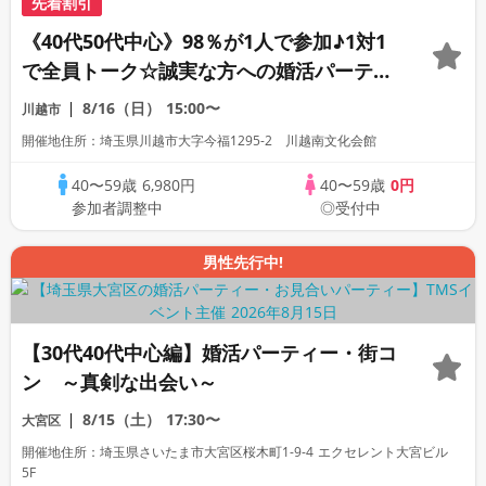
先着割引
《40代50代中心》98％が1人で参加♪1対1
で全員トーク☆誠実な方への婚活パーティ
ー
8/16（日）
15:00〜
川越市
開催地住所：埼玉県川越市大字今福1295-2 川越南文化会館
40〜59歳
6,980円
40〜59歳
0円
参加者調整中
◎受付中
男性先行中!
【30代40代中心編】婚活パーティー・街コ
ン ～真剣な出会い～
8/15（土）
17:30〜
大宮区
開催地住所：埼玉県さいたま市大宮区桜木町1-9-4 エクセレント大宮ビル
5F