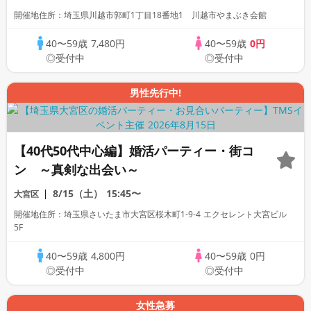
開催地住所：埼玉県川越市郭町1丁目18番地1 川越市やまぶき会館
40〜59歳
7,480円
40〜59歳
0円
◎受付中
◎受付中
男性先行中!
【40代50代中心編】婚活パーティー・街コ
ン ～真剣な出会い～
8/15（土）
15:45〜
大宮区
開催地住所：埼玉県さいたま市大宮区桜木町1-9-4 エクセレント大宮ビル
5F
40〜59歳
4,800円
40〜59歳
0円
◎受付中
◎受付中
女性急募