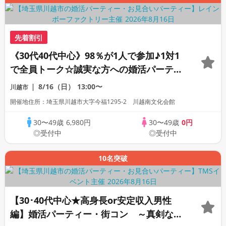
先着割引
《30代40代中心》98％が1人で参加♪1対1
で全員トーク☆誠実な方への婚活パーティ
ー
8/16（日）
13:00〜
川越市
開催地住所：埼玉県川越市大字今福1295-2 川越南文化会館
30〜49歳
6,980円
30〜49歳
0円
◎受付中
◎受付中
10名突破
【30･40代中心★高身長or安定収入男性
編】婚活パーティー・街コン ～真剣な出