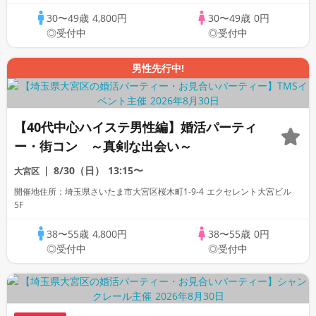
30〜49歳
4,800円
30〜49歳
0円
◎受付中
◎受付中
男性先行中!
【40代中心ハイステ男性編】婚活パーティ
ー・街コン ～真剣な出会い～
8/30（日）
13:15〜
大宮区
開催地住所：埼玉県さいたま市大宮区桜木町1-9-4 エクセレント大宮ビル
5F
38〜55歳
4,800円
38〜55歳
0円
◎受付中
◎受付中