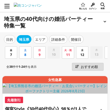
検索
気になる
ログイン
埼玉県の40代向けの婚活パーティー
特集一覧
エリア
詳細条件
開催日
目的
埼玉県
月
木
金
土
日
火・祝
水
10
13
7
8
9
11
12
全
38
件中
1-24
件を表示
女性急募
先着割引
個室Style《30代40代中心》98％が1人で