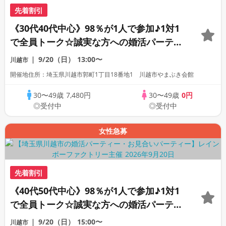
先着割引
《30代40代中心》98％が1人で参加♪1対1
で全員トーク☆誠実な方への婚活パーティ
ー
9/20（日）
13:00〜
川越市
開催地住所：埼玉県川越市郭町1丁目18番地1 川越市やまぶき会館
30〜49歳
7,480円
30〜49歳
0円
◎受付中
◎受付中
女性急募
先着割引
《40代50代中心》98％が1人で参加♪1対1
で全員トーク☆誠実な方への婚活パーティ
ー
9/20（日）
15:00〜
川越市