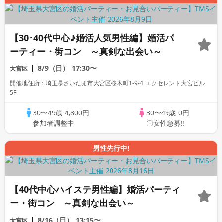
【30･40代中心♪婚活人気男性編】婚活パ
ーティー・街コン ～真剣な出会い～
8/9（日）
17:30〜
大宮区
開催地住所：埼玉県さいたま市大宮区桜木町1-9-4 エクセレント大宮ビル
5F
30〜49歳
4,800円
30〜49歳
0円
参加者調整中
〇女性急募‼
男性先行中!
【40代中心ハイステ男性編】婚活パーティ
ー・街コン ～真剣な出会い～
8/16（日）
13:15〜
大宮区