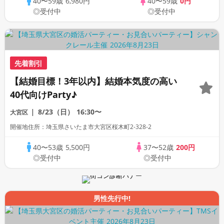
40〜59歳
6,980円
40〜59歳
0円
◎受付中
◎受付中
先着割引
【結婚目標！3年以内】結婚本気度の高い
40代向けParty♪
8/23（日）
16:30〜
大宮区
開催地住所：埼玉県さいたま市大宮区桜木町2-328-2
40〜53歳
5,500円
37〜52歳
200円
◎受付中
◎受付中
男性先行中!