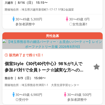
会い～
8/16（日）
15:15〜
川越市
開催地住所：埼玉県川越市新宿町1-17-17 1F第2会議室
30〜49歳
5,300円
30〜49歳
0円
参加者調整中
〇女性急募‼
男性急募
販売終了まで残り1日！
個室Style《30代40代中心》98％が1人で
参加♪1対1で全員トーク☆誠実な方への婚
活パーティー
8/9（日）
15:00〜
熊谷市
開催地住所：埼玉県熊谷市津田1-1 大里生涯学習センター
30〜49歳
6,980円
30〜49歳
500円
◎受付中
参加者調整中