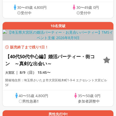
30〜49歳
4,800円
30〜49歳
0円
◎受付中
◎受付中
10名突破
販売終了まで残り1日！
【40代50代中心編】婚活パーティー・街コ
ン ～真剣な出会い～
8/9（日）
15:45〜
大宮区
開催地住所：埼玉県さいたま市大宮区桜木町1-9-4 エクセレント大宮ビル
5F
40〜55歳
4,800円
35〜50歳
0円
〇男性急募‼
参加者調整中
男性先行中!