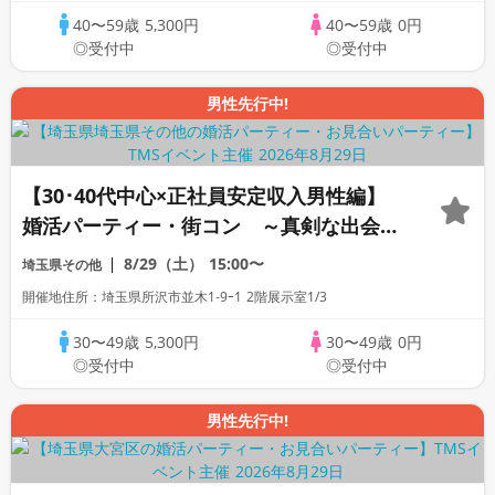
40〜59歳
5,300円
40〜59歳
0円
◎受付中
◎受付中
男性先行中!
【30･40代中心×正社員安定収入男性編】
婚活パーティー・街コン ～真剣な出会い
～
8/29（土）
15:00〜
埼玉県その他
開催地住所：埼玉県所沢市並木1‐9ｰ1 2階展示室1/3
30〜49歳
5,300円
30〜49歳
0円
◎受付中
◎受付中
男性先行中!