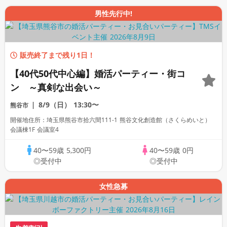
男性先行中!
販売終了まで残り1日！
【40代50代中心編】婚活パーティー・街コ
ン ～真剣な出会い～
8/9（日）
13:30〜
熊谷市
開催地住所：埼玉県熊谷市拾六間111-1 熊谷文化創造館（さくらめいと）
会議棟1F 会議室4
40〜59歳
5,300円
40〜59歳
0円
◎受付中
◎受付中
女性急募