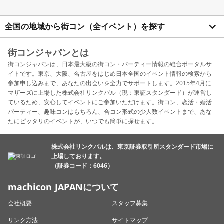
全国の地域から街コン（全イベント）を探す
街コンジャパンとは
街コンジャパンは、日本最大級の街コン・パーティー情報の総合ポータルサ
イトです。東京、大阪、名古屋をはじめ日本全国のイベント情報の検索から
参加申し込みまで、あなたの出会いを全力でサポートします。2015年4月に
マザーズに上場した株式会社リンクバル（現：東証スタンダード）が運営し
ているため、安心してイベントにご参加いただけます。街コン、恋活・婚活
パーティー、趣味コンはもちろん、合コン形式の少人数イベントまで、あな
たにピッタリのイベントが、いつでも簡単に探せます。
株式会社リンクバルは、東京証券取引所スタンダード市場に
上場しております。
（証券コード：6046）
machicon JAPANについて
会社概要
スタッフ募集
リンク方法
サイトマップ