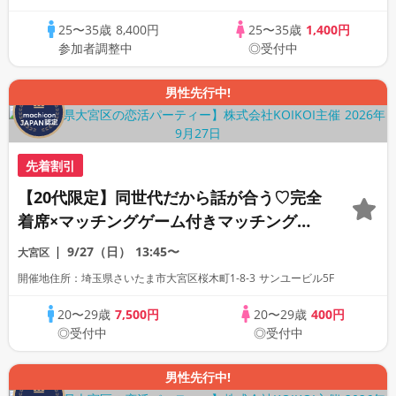
25〜35歳
8,400円
25〜35歳
1,400円
参加者調整中
◎受付中
男性先行中!
先着割引
【20代限定】同世代だから話が合う♡完全
着席×マッチングゲーム付きマッチングコ
ン
9/27（日）
13:45〜
大宮区
開催地住所：埼玉県さいたま市大宮区桜木町1-8-3 サンユービル5F
20〜29歳
7,500円
20〜29歳
400円
◎受付中
◎受付中
男性先行中!