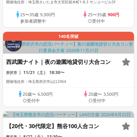
開催地住所：埼玉県さいたま市大宮区桜木町1-8-3 サンユービル5F
25〜35歳
9,300円
25〜35歳
900円
参加者調整中
◎受付中
140名突破
西武園ナイト｜夜の遊園地貸切り大合コン
11/21（土）
18:30〜
所沢市
開催地住所：埼玉県所沢市山口2964
20歳〜
6,500円
20歳〜
3,500円
◎受付中
◎受付中
【20代・30代限定】熊谷100人合コン
8/22（土）
13:30〜
熊谷市