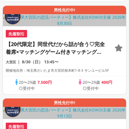
男性先行中!
先着割引
【20代限定】同世代だから話が合う♡完全
着席×マッチングゲーム付きマッチングコ
ン
8/30（日）
13:45〜
大宮区
開催地住所：埼玉県さいたま市大宮区桜木町1-8-3 サンユービル5F
20〜29歳
7,500円
20〜29歳
400円
◎受付中
◎受付中
男性先行中!
先着割引