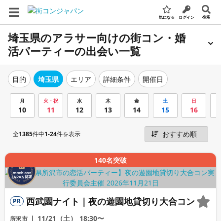
検索
気になる
ログイン
埼玉県のアラサー向けの街コン・婚
活パーティーの出会い一覧
エリア
詳細条件
開催日
目的
埼玉県
月
火・祝
水
木
金
土
日
10
11
12
13
14
15
16
全
1385
件中
1-24
件を表示
140名突破
西武園ナイト｜夜の遊園地貸切り大合コン
PR
11/21（土）
18:30〜
所沢市