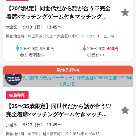
【20代限定】同世代だから話が合う♡完全
着席×マッチングゲーム付きマッチングコ
ン
9/13（日）
13:45〜
大宮区
開催地住所：埼玉県さいたま市大宮区桜木町1-8-3 サンユービル5F
20〜29歳
8,500円
20〜29歳
400円
参加者調整中
◎受付中
男性先行中!
先着割引
【25〜35歳限定】同世代だから話が合う♡
完全着席×マッチングゲーム付きマッチン
グコン
9/27（日）
13:45〜
川越市
開催地住所：埼玉県川越市新富町1-19-2 第64東京ビル1F