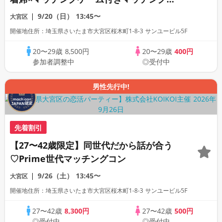
ン
9/20（日）
13:45〜
大宮区
開催地住所：埼玉県さいたま市大宮区桜木町1-8-3 サンユービル5F
20〜29歳
8,500円
20〜29歳
400円
参加者調整中
◎受付中
男性先行中!
先着割引
【27〜42歳限定】同世代だから話が合う
♡Prime世代マッチングコン
9/26（土）
13:45〜
大宮区
開催地住所：埼玉県さいたま市大宮区桜木町1-8-3 サンユービル5F
27〜42歳
8,300円
27〜42歳
500円
◎受付中
◎受付中