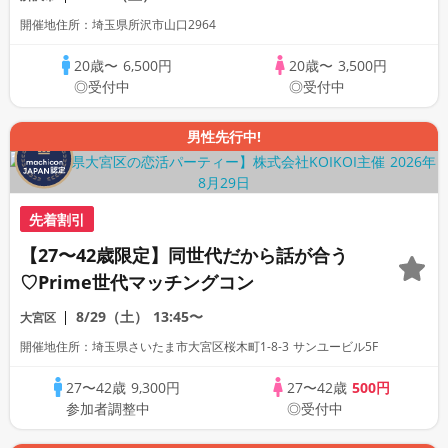
開催地住所：埼玉県所沢市山口2964
20歳〜
6,500円
20歳〜
3,500円
◎受付中
◎受付中
男性先行中!
先着割引
【27〜42歳限定】同世代だから話が合う
♡Prime世代マッチングコン
8/29（土）
13:45〜
大宮区
開催地住所：埼玉県さいたま市大宮区桜木町1-8-3 サンユービル5F
27〜42歳
9,300円
27〜42歳
500円
参加者調整中
◎受付中