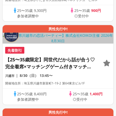
25〜35歳
9,300円
25〜35歳
900円
参加者調整中
◎受付中
男性先行中!
先着割引
【25〜35歳限定】同世代だから話が合う♡
完全着席×マッチングゲーム付きマッチン
グコン
8/30（日）
13:45〜
川越市
開催地住所：埼玉県川越市新富町1-19-2 第64東京ビル1F
25〜35歳
8,400円
25〜35歳
1,400円
参加者調整中
◎受付中
男性先行中!