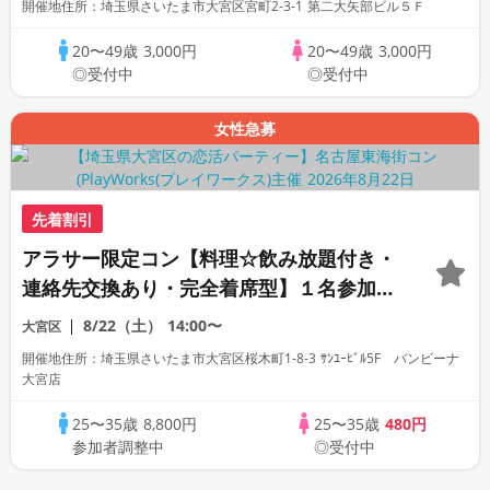
開催地住所：埼玉県さいたま市大宮区宮町2-3-1 第二大矢部ビル５Ｆ
｜社会人友達作り麻雀サークル
20〜49歳
3,000円
20〜49歳
3,000円
◎受付中
◎受付中
女性急募
先着割引
アラサー限定コン【料理☆飲み放題付き・
連絡先交換あり・完全着席型】１名参加多
数・初参加も大歓迎☆プレイワークス主催
8/22（土）
14:00〜
大宮区
☆
開催地住所：埼玉県さいたま市大宮区桜木町1-8-3 ｻﾝﾕｰﾋﾞﾙ5F バンビーナ
大宮店
25〜35歳
8,800円
25〜35歳
480円
参加者調整中
◎受付中