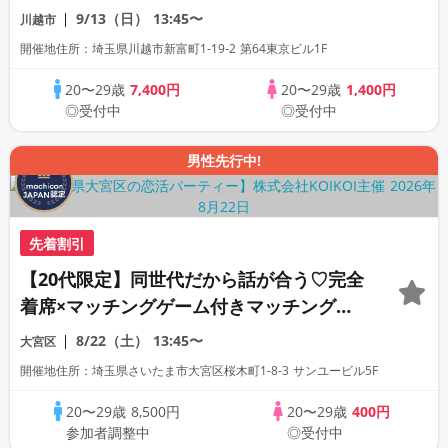
ン
9/13（日）
13:45〜
川越市
開催地住所：埼玉県川越市新富町1-19-2 第64東京ビル1F
20〜29歳
7,400円
20〜29歳
1,400円
◎受付中
◎受付中
男性先行中!
先着割引
【20代限定】同世代だから話が合う♡完全
着席×マッチングゲーム付きマッチングコ
ン
8/22（土）
13:45〜
大宮区
開催地住所：埼玉県さいたま市大宮区桜木町1-8-3 サンユービル5F
20〜29歳
8,500円
20〜29歳
400円
参加者調整中
◎受付中