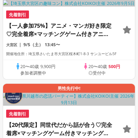
先着割引
【一人参加75%】アニメ・マンガ好き限定
♡完全着席×マッチングゲーム付きアニメ
コン
9/5（土）
13:45〜
大宮区
開催地住所：埼玉県さいたま市大宮区桜木町1-8-3 サンユービル5F
20〜40歳
9,900円
20〜40歳
500円
参加者調整中
◎受付中
男性先行中!
先着割引
【20代限定】同世代だから話が合う♡完全
着席×マッチングゲーム付きマッチングコ