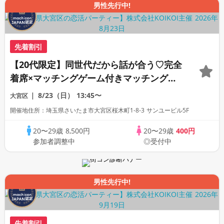
男性先行中!
先着割引
【20代限定】同世代だから話が合う♡完全
着席×マッチングゲーム付きマッチングコ
ン
8/23（日）
13:45〜
大宮区
開催地住所：埼玉県さいたま市大宮区桜木町1-8-3 サンユービル5F
20〜29歳
8,500円
20〜29歳
400円
参加者調整中
◎受付中
男性先行中!
先着割引