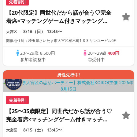
先着割引
【20代限定】同世代だから話が合う♡完全
着席×マッチングゲーム付きマッチングコ
ン
8/16（日）
13:45〜
大宮区
開催地住所：埼玉県さいたま市大宮区桜木町1-8-3 サンユービル5F
20〜29歳
8,500円
20〜29歳
400円
参加者調整中
◎受付中
男性先行中!
先着割引
【25〜35歳限定】同世代だから話が合う♡
完全着席×マッチングゲーム付きマッチン
グコン
8/15（土）
13:45〜
大宮区