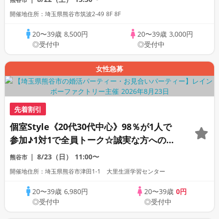
開催地住所：埼玉県熊谷市筑波2-49 8F 8F
20〜39歳
8,500円
20〜39歳
3,000円
◎受付中
◎受付中
女性急募
先着割引
個室Style《20代30代中心》98％が1人で
参加♪1対1で全員トーク☆誠実な方への婚
活パーティー
8/23（日）
11:00〜
熊谷市
開催地住所：埼玉県熊谷市津田1-1 大里生涯学習センター
20〜39歳
6,980円
20〜39歳
0円
◎受付中
◎受付中