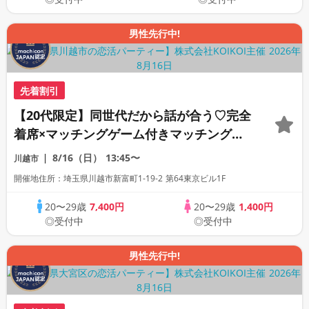
男性先行中!
先着割引
【20代限定】同世代だから話が合う♡完全
着席×マッチングゲーム付きマッチングコ
ン
8/16（日）
13:45〜
川越市
開催地住所：埼玉県川越市新富町1-19-2 第64東京ビル1F
20〜29歳
7,400円
20〜29歳
1,400円
◎受付中
◎受付中
男性先行中!