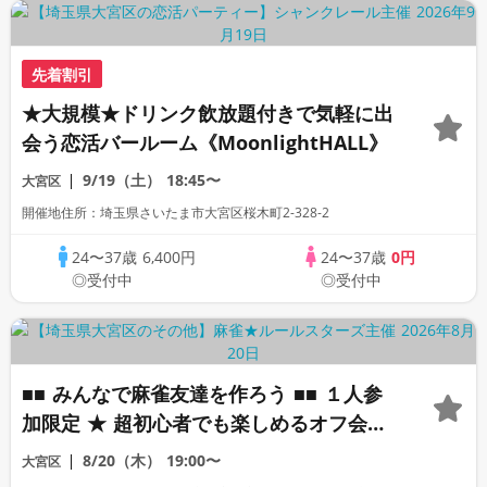
先着割引
★大規模★ドリンク飲放題付きで気軽に出
会う恋活バールーム《MoonlightHALL》
9/19（土）
18:45〜
大宮区
開催地住所：埼玉県さいたま市大宮区桜木町2-328-2
24〜37歳
6,400円
24〜37歳
0円
◎受付中
◎受付中
■■ みんなで麻雀友達を作ろう ■■ １人参
加限定 ★ 超初心者でも楽しめるオフ会を
行っています ☆ 男女・職業関係なくフリ
8/20（木）
19:00〜
大宮区
ースタイル！遠方の方・既婚者も参加OK