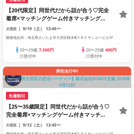
【20代限定】同世代だから話が合う♡完全
着席×マッチングゲーム付きマッチングコ
ン
9/19（土）
13:45〜
大宮区
開催地住所：埼玉県さいたま市大宮区桜木町1-8-3 サンユービル5F
20〜29歳
7,500円
20〜29歳
400円
◎受付中
◎受付中
男性先行中!
先着割引
【25〜35歳限定】同世代だから話が合う♡
完全着席×マッチングゲーム付きマッチン
グコン
9/12（土）
13:45〜
大宮区
開催地住所：埼玉県さいたま市大宮区桜木町1-8-3 サンユービル5F