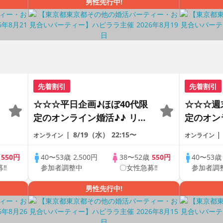
男性先行中!
先着割引
先着割引
☆☆☆平日企画♪ほぼ40代限
☆☆☆週
定のオンライン婚活♪♪ リモ
定のオン
ートの出会い応援♪♪ おうち
ートの出
8/19（水）
22:15〜
オンライン
オンライン
で乾杯しませんか♪♪ ☆全国
で乾杯し
の方が対象☆ 司会進行あり
の方が対
歳
550円
40〜53歳
2,500円
38〜52歳
550円
40〜53
募‼
参加者調整中
〇女性急募‼
参加者調
♪♪ THE 42s ONLINE
♪♪ THE 
PARTY!!
PARTY!!
男性先行中!