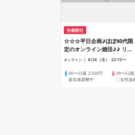
先着割引
☆☆☆平日企画♪ほぼ40代限
定のオンライン婚活♪♪ リモ
ートの出会い応援♪♪ おうち
8/26（水）
22:15〜
オンライン
で乾杯しませんか♪♪ ☆全国
の方が対象☆ 司会進行あり
40〜53歳
2,500円
38〜52
参加者調整中
〇女性急
♪♪ THE 43s ONLINE
PARTY!!