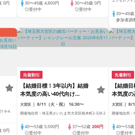
エクセレント大
歳
0円
30〜49歳
4,800円
30〜49歳
0円
中
◎受付中
◎受付中
30〜49
参加者調
先着割引
先着割引
【結婚目標！3年以内】結婚
【結婚目
本気度の高い40代向け
本気度の
Party♪
Party♪
8/11（火・祝）
16:30〜
8/
大宮区
大宮区
-9-4
開催地住所：埼玉県さいたま市大宮区桜木町2-328-2
開催地住所：埼
40〜53歳
5,500円
37〜52歳
200円
40〜53
歳
0円
◎受付中
◎受付中
◎受付中