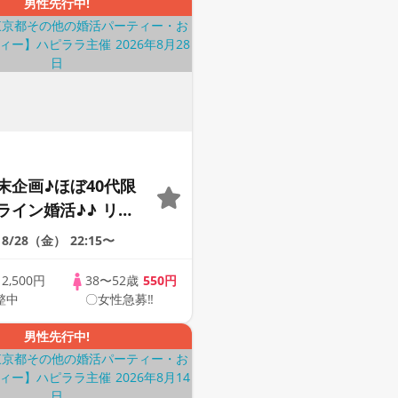
男性先行中!
末企画♪ほぼ40代限
ライン婚活♪♪ リモ
会い応援♪♪ おうち
8/28（金）
22:15〜
ませんか♪♪ ☆全国
象☆ 司会進行あり
歳
2,500円
38〜52歳
550円
整中
〇女性急募‼
43s ONLINE
男性先行中!