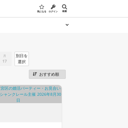
検索
気になる
ログイン
別日を
月
17
選択