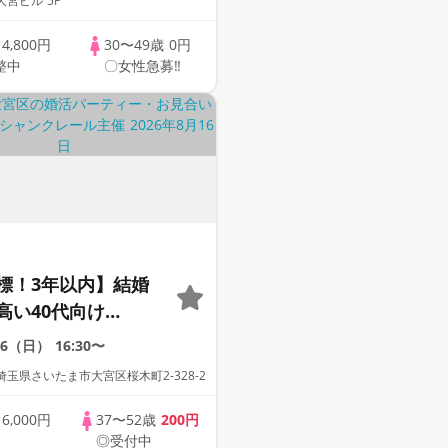
宮ビル 5F
歳
4,800円
30〜49歳
0円
整中
〇女性急募‼
標！3年以内】結婚
高い40代向け
16（日）
16:30〜
玉県さいたま市大宮区桜木町2-328-2
歳
6,000円
37〜52歳
200円
◎受付中