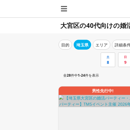
大宮区の40代向けの婚
目的
埼玉県
エリア
詳細条
土
日
8
9
全
28
件中
1-24
件を表示
男性先行中!