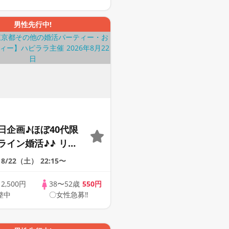
男性先行中!
日企画♪ほぼ40代限
ライン婚活♪♪ リモ
会い応援♪♪ おうち
8/22（土）
22:15〜
ませんか♪♪ ☆全国
象☆ 司会進行あり
歳
2,500円
38〜52歳
550円
整中
〇女性急募‼
43s ONLINE