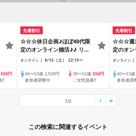
先着割引
先着割引
☆☆☆休日企画♪ほぼ40代限
☆☆☆週
定のオンライン婚活♪♪ リモ
定のオン
ートの出会い応援♪♪ おうち
ートの出
8/15（土）
22:15〜
オンライン
オンライン
で乾杯しませんか♪♪ ☆全国
で乾杯し
の方が対象☆ 司会進行あり
の方が対
歳
550円
40〜53歳
2,500円
38〜52歳
550円
40〜53
募‼
参加者調整中
〇女性急募‼
参加者調
♪♪ THE 42s ONLINE
♪♪ THE 
PARTY!!
PARTY!!
1/2
この検索に関連するイベント