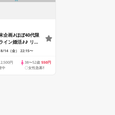
末企画♪ほぼ40代限
ライン婚活♪♪ リモ
会い応援♪♪ おうち
8/14（金）
22:15〜
ませんか♪♪ ☆全国
象☆ 司会進行あり
歳
2,500円
38〜52歳
550円
整中
〇女性急募‼
41s ONLINE