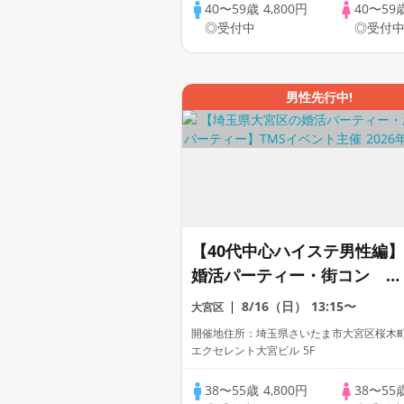
40〜59歳
4,800円
40〜59
◎受付中
◎受付
男性先行中!
【40代中心ハイステ男性編】
婚活パーティー・街コン ～
真剣な出会い～
8/16（日）
13:15〜
大宮区
開催地住所：埼玉県さいたま市大宮区桜木町1
エクセレント大宮ビル 5F
38〜55歳
4,800円
38〜55