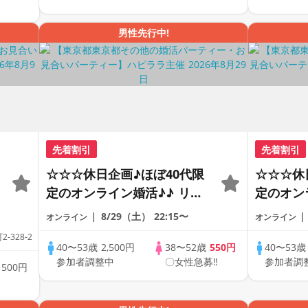
中
男性先行中!
先着割引
先着割引
☆☆☆休日企画♪ほぼ40代限
☆☆☆休
定のオンライン婚活♪♪ リモ
定のオン
ートの出会い応援♪♪ おうち
ートの出
8/29（土）
22:15〜
オンライン
オンライン
で乾杯しませんか♪♪ ☆全国
で乾杯し
328-2
の方が対象☆ 司会進行あり
の方が対
40〜53歳
2,500円
38〜52歳
550円
40〜53
参加者調整中
〇女性急募‼
参加者調
♪♪ THE 44s ONLINE
♪♪ THE 
歳
500円
PARTY!!
PARTY!!