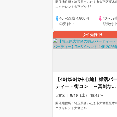
開催地住所：埼玉県さいたま市大宮区桜木町1
エクセレント大宮ビル 5F
40〜59歳
4,800円
40〜59
◎受付中
◎受付
女性先行中!
【40代50代中心編】婚活パ
ティー・街コン ～真剣な出
会い～
8/15（土）
15:45〜
大宮区
開催地住所：埼玉県さいたま市大宮区桜木町1
エクセレント大宮ビル 5F