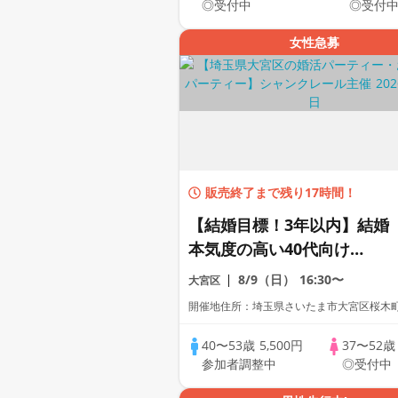
◎受付中
◎受付
女性急募
販売終了まで残り17時間！
【結婚目標！3年以内】結婚
本気度の高い40代向け
Party♪
8/9（日）
16:30〜
大宮区
開催地住所：埼玉県さいたま市大宮区桜木町2-
40〜53歳
5,500円
37〜52
参加者調整中
◎受付中