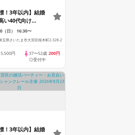
標！3年以内】結婚
高い40代向け
30（日）
16:30〜
玉県さいたま市大宮区桜木町2-328-2
歳
5,500円
37〜52歳
200円
◎受付中
標！3年以内】結婚