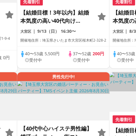
先着割引
先着割引
【結婚目標！3年以内】結婚
【結婚目
本気度の高い40代向け
本気度の
Party♪
Party♪
9/13（日）
16:30〜
8/
大宮区
大宮区
-9-4
開催地住所：埼玉県さいたま市大宮区桜木町2-328-2
開催地住所：埼
40〜53歳
5,500円
37〜52歳
200円
40〜53
歳
0円
◎受付中
◎受付中
◎受付中
中
男性先行中!
先着割引
ー
【40代中心ハイステ男性編】
【結婚目