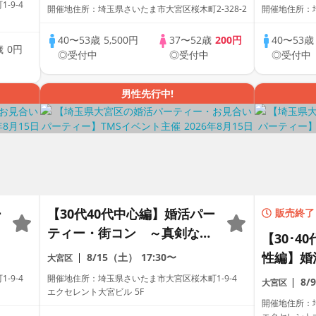
-9-4
開催地住所：埼玉県さいたま市大宮区桜木町2-328-2
開催地住所：埼
40〜53歳
5,500円
37〜52歳
200円
40〜53
歳
0円
◎受付中
◎受付中
◎受付中
中
男性先行中!
ー
【30代40代中心編】婚活パー
販売終了
ティー・街コン ～真剣な出
【30･4
会い～
性編】婚
8/15（土）
17:30〜
大宮区
ン ～真
-9-4
開催地住所：埼玉県さいたま市大宮区桜木町1-9-4
8/
大宮区
エクセレント大宮ビル 5F
開催地住所：埼