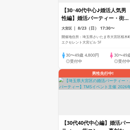
【30･40代中心♪婚活人気男
性編】婚活パーティー・街コ
ン ～真剣な出会い～
8/23（日）
17:30〜
大宮区
開催地住所：埼玉県さいたま市大宮区桜木町1
エクセレント大宮ビル 5F
30〜49歳
4,800円
30〜49
◎受付中
◎受付
男性先行中!
【30代40代中心編】婚活パ