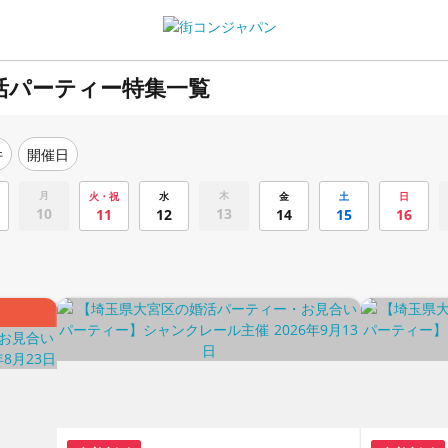
活パーティー特集一覧
件
開催日
月
木
火・祝
水
金
土
日
10
13
11
12
14
15
16