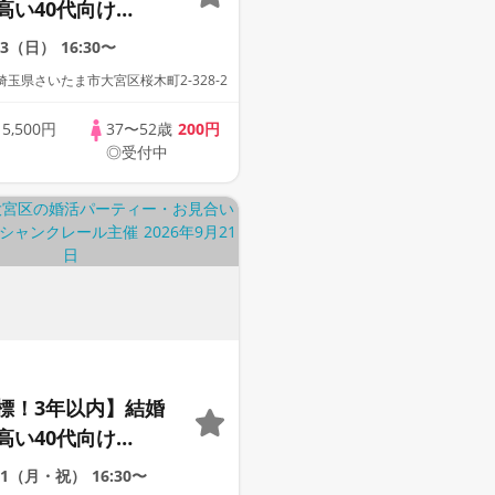
高い40代向け
23（日）
16:30〜
玉県さいたま市大宮区桜木町2-328-2
歳
5,500円
37〜52歳
200円
◎受付中
標！3年以内】結婚
高い40代向け
/21（月・祝）
16:30〜