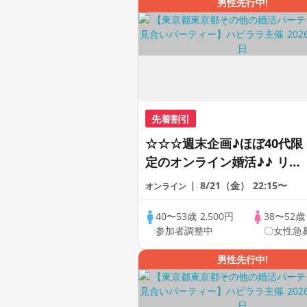
男性先行中!
先着割引
☆☆☆週末企画♪ほぼ40代限
定のオンライン婚活♪♪ リモ
ートの出会い応援♪♪ おうち
8/21（金）
22:15〜
オンライン
で乾杯しませんか♪♪ ☆全国
の方が対象☆ 司会進行あり
40〜53歳
2,500円
38〜52
参加者調整中
〇女性急
♪♪ THE 42s ONLINE
PARTY!!
男性先行中!