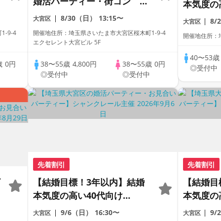
婚活パーティー・街コン ～
本気度の
真剣な出会い～
Party♪
8/30（日）
13:15〜
大宮区
8/
大宮区
-9-4
開催地住所：埼玉県さいたま市大宮区桜木町1-9-4
開催地住所：埼
エクセレント大宮ビル 5F
40〜53
歳
0円
38〜55歳
4,800円
38〜55歳
0円
◎受付中
中
◎受付中
◎受付中
先着割引
先着割引
ー
【結婚目標！3年以内】結婚
【結婚目
本気度の高い40代向け
本気度の
Party♪
Party♪
9/6（日）
16:30〜
9
大宮区
大宮区