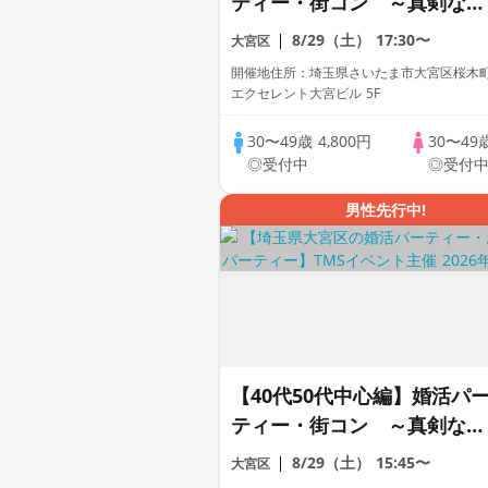
ティー・街コン ～真剣な出
会い～
8/29（土）
17:30〜
大宮区
開催地住所：埼玉県さいたま市大宮区桜木町1
エクセレント大宮ビル 5F
30〜49歳
4,800円
30〜49
◎受付中
◎受付
男性先行中!
【40代50代中心編】婚活パ
ティー・街コン ～真剣な出
会い～
8/29（土）
15:45〜
大宮区