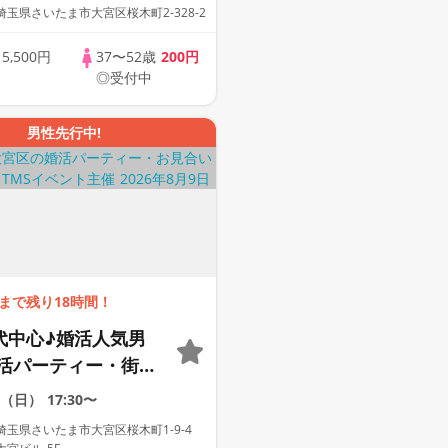
玉県さいたま市大宮区桜木町2-328-2
歳
5,500円
37〜52歳
200円
◎受付中
男性先行中!
まで残り18時間！
0代中心♪婚活人気男
活パーティー・街コ
剣な出会い～
9（日）
17:30〜
玉県さいたま市大宮区桜木町1-9-4