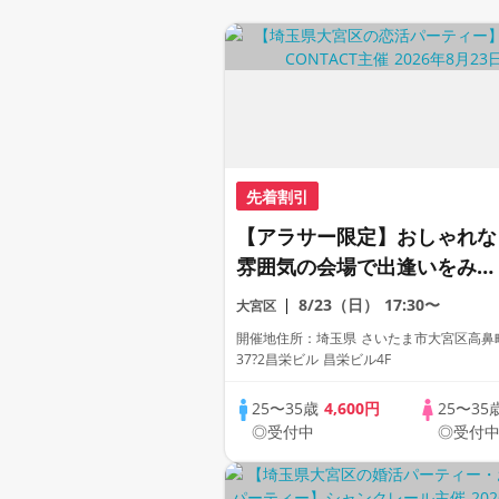
先着割引
【アラサー限定】おしゃれな
雰囲気の会場で出逢いをみつ
けよう《貸切会場で恋活パー
8/23（日）
17:30〜
大宮区
ティー》
開催地住所：埼玉県 さいたま市大宮区高鼻
37?2昌栄ビル 昌栄ビル4F
25〜35歳
4,600円
25〜35
◎受付中
◎受付