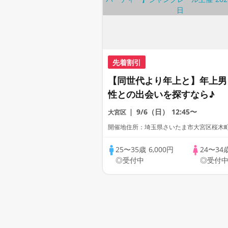
先着割引
【同世代より年上と】年上男
性との出会いを探すなら♪
9/6（日）
12:45〜
大宮区
開催地住所：埼玉県さいたま市大宮区桜木町2-
25〜35歳
6,000円
24〜34
◎受付中
◎受付