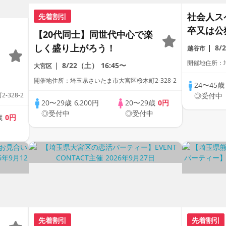
社会人ス
先着割引
卒又は公
【20代同士】同世代中心で楽
以上又は
しく盛り上がろう！
8/
越谷市
開催地住所：埼
8/22（土）
16:45〜
大宮区
開催地住所：埼玉県さいたま市大宮区桜木町2-328-2
24〜45
328-2
◎受付中
20〜29歳
6,200円
20〜29歳
0円
◎受付中
◎受付中
歳
0円
中
先着割引
先着割引