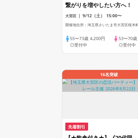
繋がりを増やしたい方へ！
9/12（土）
15:00〜
大宮区
開催地住所：埼玉県さいたま市大宮区桜木町2-
55〜73歳
4,200円
53〜70
◎受付中
◎受付中
16名突破
先着割引
【★飲食付き★】《20代限