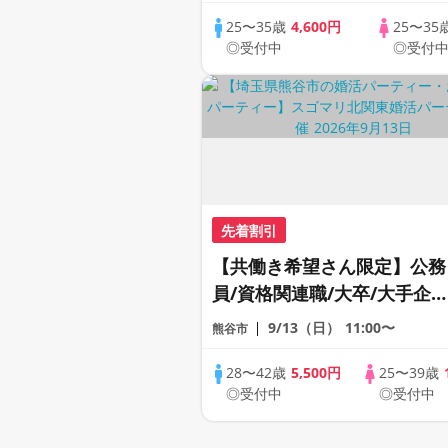
25〜35歳
4,600円
25〜35
◎受付中
◎受付
先着割引
【共働き希望さん限定】公務
員/資格関連職/大卒/大手企
業/年収500万以上より1つ以
9/13（日）
11:00〜
熊谷市
上該当する男性
28〜42歳
5,500円
25〜39歳
◎受付中
◎受付中