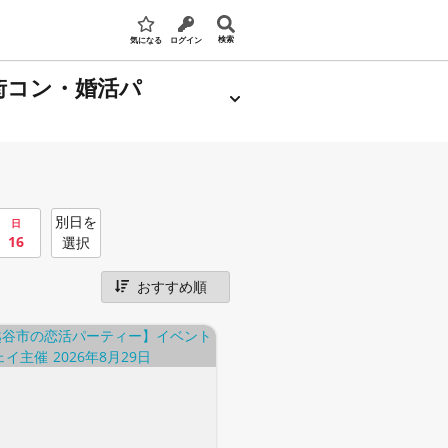
検索
気になる
ログイン
街コン・婚活パ
別日を
日
16
選択