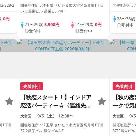
完全貸切会場＃1:1トーク
328-2
開催地住所：埼玉県 さいたま市大宮区高鼻町1丁目
開催地住所：埼
37?2昌栄ビル 昌栄ビル/4F
歳
0円
28〜38
21〜29歳
5,500円
21〜29歳
0円
中
◎受付中
◎受付中
◎受付中
先着割引
先着割引
【秋恋スタート！】インドア
【秋の恋
恋活パーティー☆〈連絡先自
ークで気
由交換〉〈18名限定〉
換ができ
9/5（土）
12:30〜
9/
大宮区
大宮区
《初心者
町1丁目
開催地住所：埼玉県 さいたま市大宮区高鼻町1丁目
開催地住所：
37-2昌栄ビル 昌栄ビル/4F
37?2昌栄ビル