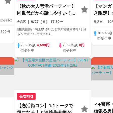
【秋の大人恋活パーティー】
【マンガ
同世代だから話しやすい！1
き限定】
対1トークで初心者大歓迎！
大卒/大手
328-2
9/27（日）
17:30〜
10
大宮区
熊谷市
〈連絡先自由交換〉〈18名限
上より1
開催地住所：埼玉県 さいたま市大宮区高鼻町1丁目
歳
500円
定〉
30〜45
37?2昌栄ビル 昌栄ビル4F
◎受付中
25〜35歳
4,600円
25〜35歳
0円
◎受付中
◎受付中
先着割引
＜※警察
【恋活街コン】1:1トークで
頑張る男
気になる人と連絡先交換がで