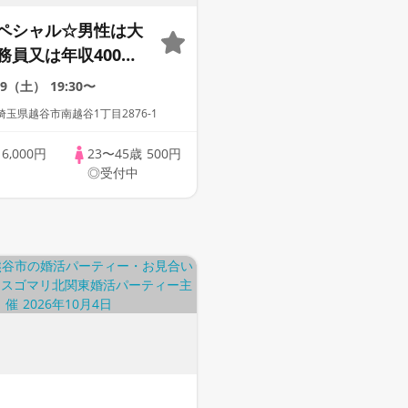
ペシャル☆男性は大
務員又は年収400万
1人参加！
29（土）
19:30〜
玉県越谷市南越谷1丁目2876-1
歳
6,000円
23〜45歳
500円
◎受付中