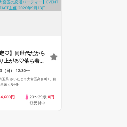
限定♡】同世代だから
り上がる♡落ち着い
じっくり話し合える
13（日）
12:30〜
１トーク》
埼玉県 さいたま市大宮区高鼻町1丁目
 昌栄ビル/4F
歳
4,600円
20〜29歳
0円
◎受付中