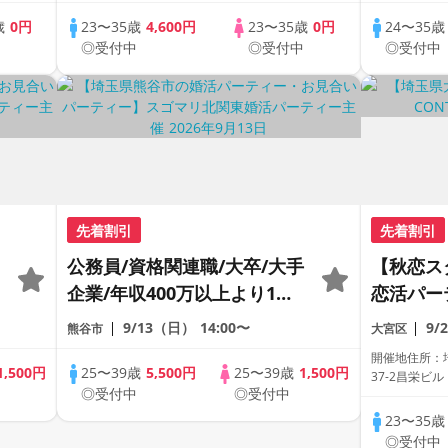
歳
0円
23〜35歳
4,600円
23〜35歳
0円
24〜35
中
◎受付中
◎受付中
◎受付中
先着割引
先着割引
公務員/資格関連職/大卒/大手
【秋恋ス
企業/年収400万以上より1つ
恋活パー
以上該当する男性《カップリ
由交換〉
9/13（日）
14:00〜
9
熊谷市
大宮区
ング特典付き》
開催地住所：
1,500円
25〜39歳
5,500円
25〜39歳
1,500円
37-2昌栄ビル
◎受付中
◎受付中
23〜35
◎受付中