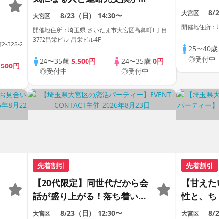
♪
きる人気イベント《完全貸切
8/
大宮区
8/23（日）
14:30〜
大宮区
会場》《初心者大歓迎》
開催地住所：埼
開催地住所：埼玉県 さいたま市大宮区高鼻町1丁目
37?2昌栄ビル 昌栄ビル4F
328-2
25〜40
◎受付中
24〜35歳
5,500円
24〜35歳
0円
歳
500円
◎受付中
◎受付中
先着割引
先着割引
【20代限定】同世代だから会
【甘えた
話が盛り上がる！落ち着いた
性と、ち
空間でじっくり話し合える＃
出会い♪
8/23（日）
12:30〜
8/
大宮区
大宮区