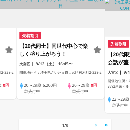
先着割引
先着割引
【20代同士】同世代中心で楽
しく盛り上がろう！
【20代
会話が盛
9/12（土）
16:45〜
大宮区
た空間で
9/
328-2
開催地住所：埼玉県さいたま市大宮区桜木町2-328-2
大宮区
♡《１対
開催地住所：
歳
0円
20〜29歳
6,200円
20〜29歳
0円
37?2昌栄ビル
中
◎受付中
◎受付中
22〜29
◎受付中
1/9