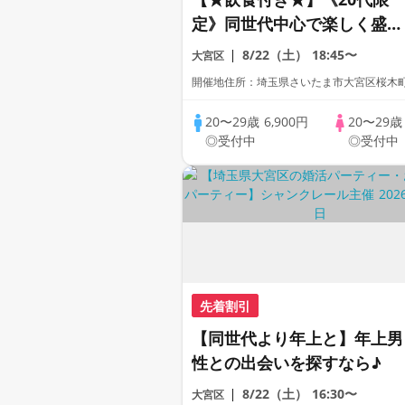
定》同世代中心で楽しく盛り
上がろう！
8/22（土）
18:45〜
大宮区
開催地住所：埼玉県さいたま市大宮区桜木町2-
20〜29歳
6,900円
20〜29
◎受付中
◎受付中
先着割引
【同世代より年上と】年上男
性との出会いを探すなら♪
8/22（土）
16:30〜
大宮区