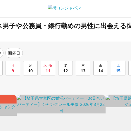
ス男子や公務員・銀行勤めの男性に出会える
件
開催日
日
月
火・祝
水
木
金
土
9
10
11
12
13
14
15