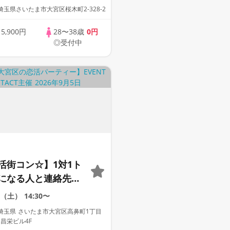
玉県さいたま市大宮区桜木町2-328-2
歳
5,900円
28〜38歳
0円
◎受付中
活街コン☆】1対1ト
になる人と連絡先交
る人気イベント！
5（土）
14:30〜
大歓迎》
埼玉県 さいたま市大宮区高鼻町1丁目
 昌栄ビル4F