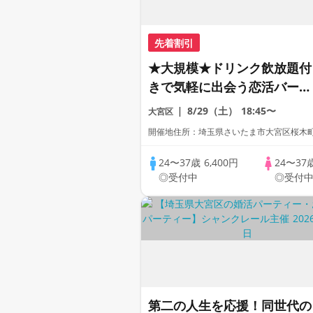
先着割引
★大規模★ドリンク飲放題付
きで気軽に出会う恋活バール
ーム《MoonlightHALL》
8/29（土）
18:45〜
大宮区
開催地住所：埼玉県さいたま市大宮区桜木町2-
24〜37歳
6,400円
24〜37
◎受付中
◎受付
第二の人生を応援！同世代の