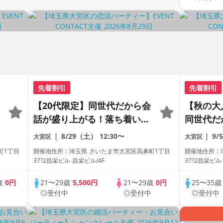
先着割引
先着割引
【20代限定】同世代だから会
【秋の大
話が盛り上がる！落ち着いた
同世代だ
空間でじっくり話し合える＃
対1トー
8/29（土）
12:30〜
9/
大宮区
大宮区
完全貸切会場＃1:1トーク
〈連絡先
町1丁目
開催地住所：埼玉県 さいたま市大宮区高鼻町1丁目
開催地住所：
定〉
37?2昌栄ビル 昌栄ビル/4F
37?2昌栄ビル
歳
0円
21〜29歳
5,500円
21〜29歳
0円
25〜35
中
◎受付中
◎受付中
◎受付中