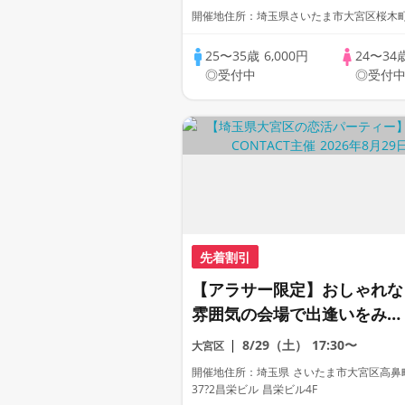
開催地住所：埼玉県さいたま市大宮区桜木町2-
25〜35歳
6,000円
24〜34
◎受付中
◎受付
先着割引
【アラサー限定】おしゃれな
雰囲気の会場で出逢いをみつ
けよう《貸切会場で恋活パー
8/29（土）
17:30〜
大宮区
ティー》
開催地住所：埼玉県 さいたま市大宮区高鼻
37?2昌栄ビル 昌栄ビル4F