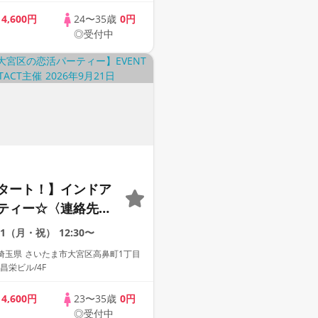
歳
4,600円
24〜35歳
0円
◎受付中
タート！】インドア
ティー☆〈連絡先自
〈18名限定〉
/21（月・祝）
12:30〜
埼玉県 さいたま市大宮区高鼻町1丁目
 昌栄ビル/4F
歳
4,600円
23〜35歳
0円
◎受付中