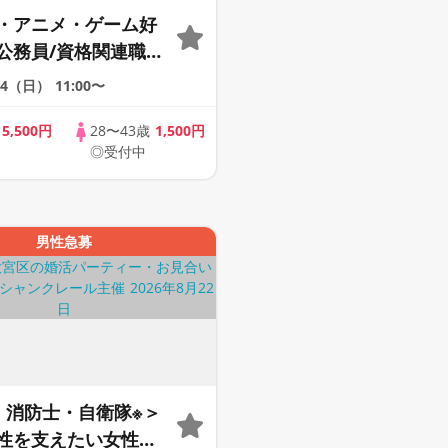
・アニメ・ゲーム好
公務員/資格関連職/
企業/年収500万以
/4（日）
11:00〜
つ以上該当する男性
歳
5,500円
28〜43歳
1,500円
◎受付中
男性急募
・消防士・自衛隊※＞
性を支えたい女性へ