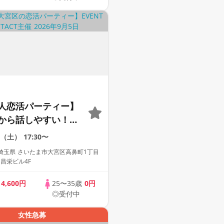
人恋活パーティー】
から話しやすい！1
クで初心者大歓迎！
5（土）
17:30〜
自由交換〉〈18名限
埼玉県 さいたま市大宮区高鼻町1丁目
 昌栄ビル4F
歳
4,600円
25〜35歳
0円
◎受付中
女性急募