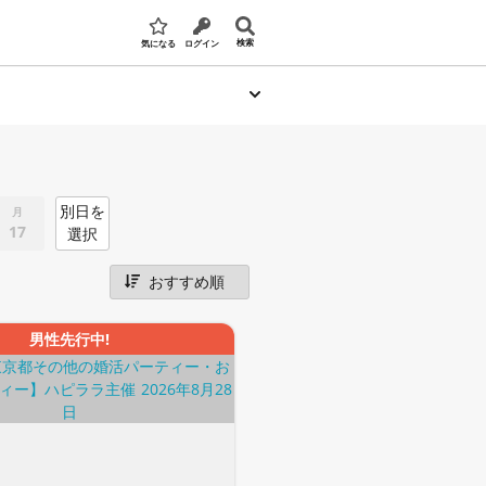
検索
気になる
ログイン
別日を
月
17
選択
男性先行中!