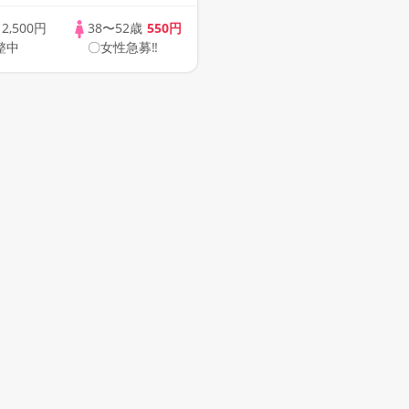
ませんか♪♪ ☆全国
象☆ 司会進行あり
歳
2,500円
38〜52歳
550円
整中
〇女性急募‼
41s ONLINE