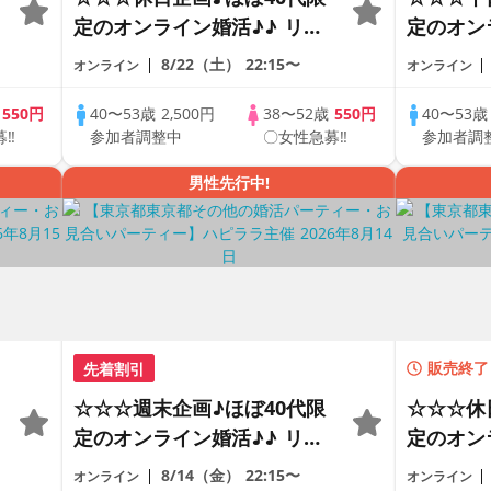
定のオンライン婚活♪♪ リモ
定のオン
ートの出会い応援♪♪ おうち
ートの出
8/22（土）
22:15〜
オンライン
オンライン
で乾杯しませんか♪♪ ☆全国
で乾杯し
の方が対象☆ 司会進行あり
の方が対
歳
550円
40〜53歳
2,500円
38〜52歳
550円
40〜53
募‼
参加者調整中
〇女性急募‼
参加者調
♪♪ THE 43s ONLINE
♪♪ THE 
PARTY!!
PARTY!!
男性先行中!
先着割引
販売終了
☆☆☆週末企画♪ほぼ40代限
☆☆☆休
定のオンライン婚活♪♪ リモ
定のオン
ートの出会い応援♪♪ おうち
ートの出
8/14（金）
22:15〜
オンライン
オンライン