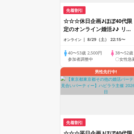
先着割引
☆☆☆休日企画♪ほぼ40代限
定のオンライン婚活♪♪ リモ
ートの出会い応援♪♪ おうち
8/29（土）
22:15〜
オンライン
で乾杯しませんか♪♪ ☆全国
の方が対象☆ 司会進行あり
40〜53歳
2,500円
38〜52
参加者調整中
〇女性急
♪♪ THE 44s ONLINE
PARTY!!
男性先行中!
先着割引
☆☆☆平日企画♪ほぼ40代限