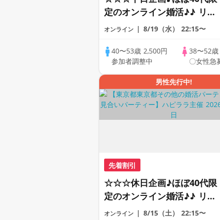
定のオンライン婚活♪♪ リモ
ートの出会い応援♪♪ おうち
8/19（水）
22:15〜
オンライン
で乾杯しませんか♪♪ ☆全国
の方が対象☆ 司会進行あり
40〜53歳
2,500円
38〜52
参加者調整中
〇女性急
♪♪ THE 42s ONLINE
PARTY!!
男性先行中!
先着割引
☆☆☆休日企画♪ほぼ40代限
定のオンライン婚活♪♪ リモ
ートの出会い応援♪♪ おうち
8/15（土）
22:15〜
オンライン