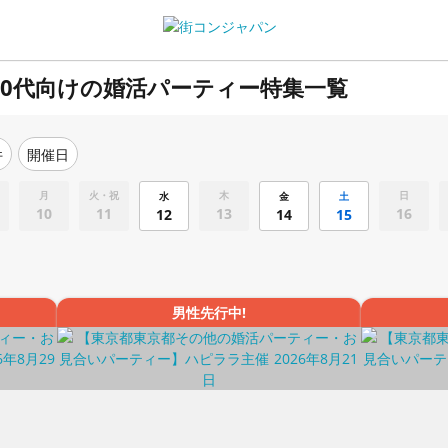
0代向けの婚活パーティー特集一覧
件
開催日
月
火・祝
木
日
水
金
土
10
11
13
16
12
14
15
男性先行中!