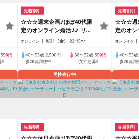
先着割引
先着割引
☆☆☆週末企画♪ほぼ40代限
☆☆☆週
定のオンライン婚活♪♪ リモ
定のオン
ートの出会い応援♪♪ おうち
ートの出
8/21（金）
22:15〜
オンライン
オンライン
で乾杯しませんか♪♪ ☆全国
で乾杯し
の方が対象☆ 司会進行あり
の方が対
歳
550円
40〜53歳
2,500円
38〜52歳
550円
40〜53
募‼
参加者調整中
〇女性急募‼
参加者調
♪♪ THE 42s ONLINE
♪♪ THE 
PARTY!!
PARTY!!
男性先行中!
先着割引
先着割引
☆☆☆休日企画♪ほぼ40代限
☆☆☆平