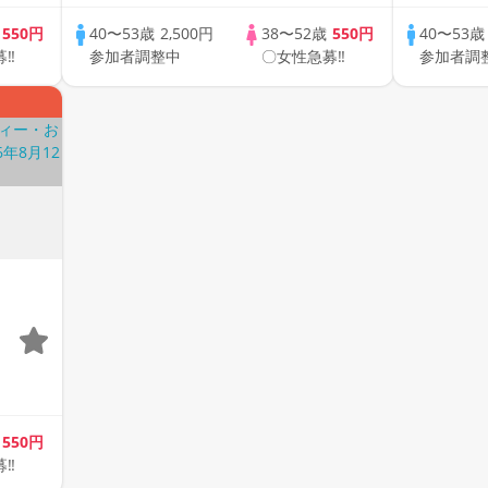
で乾杯しませんか♪♪ ☆全国
で乾杯し
の方が対象☆ 司会進行あり
の方が対
歳
550円
40〜53歳
2,500円
38〜52歳
550円
40〜53
募‼
参加者調整中
〇女性急募‼
参加者調
♪♪ THE 41s ONLINE
♪♪ THE 
PARTY!!
PARTY!!
歳
550円
募‼