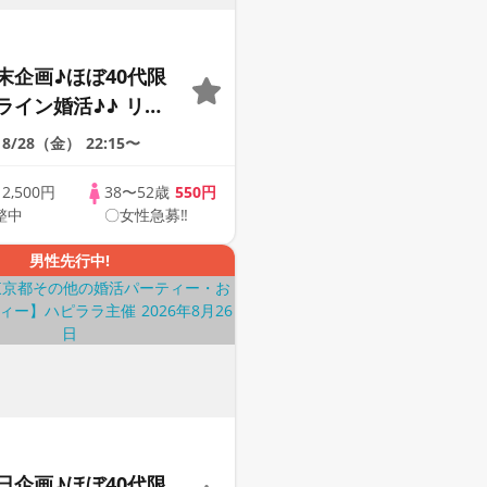
末企画♪ほぼ40代限
ライン婚活♪♪ リモ
会い応援♪♪ おうち
8/28（金）
22:15〜
ませんか♪♪ ☆全国
象☆ 司会進行あり
歳
2,500円
38〜52歳
550円
整中
〇女性急募‼
43s ONLINE
男性先行中!
日企画♪ほぼ40代限