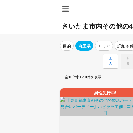
さいたま市内その他の4
目的
埼玉県
エリア
詳細条
日
土
9
8
全
10
件中
1-10
件を表示
男性先行中!