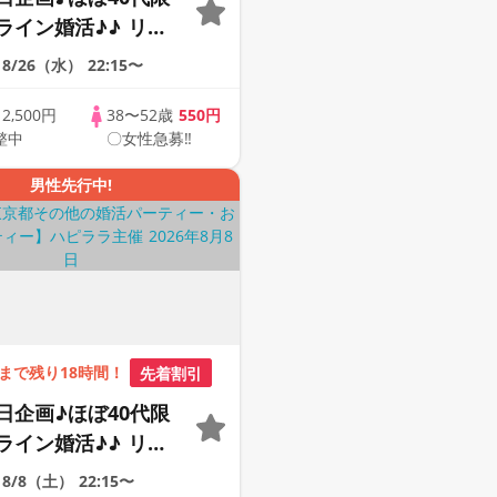
ライン婚活♪♪ リモ
会い応援♪♪ おうち
8/26（水）
22:15〜
ませんか♪♪ ☆全国
象☆ 司会進行あり
歳
2,500円
38〜52歳
550円
整中
〇女性急募‼
43s ONLINE
男性先行中!
まで残り18時間！
先着割引
日企画♪ほぼ40代限
ライン婚活♪♪ リモ
会い応援♪♪ おうち
8/8（土）
22:15〜