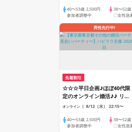
で乾杯しませんか♪♪ ☆全国
の方が対象☆ 司会進行あり
40〜53歳
2,500円
38〜52
参加者調整中
〇女性急
♪♪ THE 42s ONLINE
PARTY!!
男性先行中!
先着割引
☆☆☆平日企画♪ほぼ40代限
定のオンライン婚活♪♪ リモ
ートの出会い応援♪♪ おうち
8/12（水）
22:15〜
オンライン
で乾杯しませんか♪♪ ☆全国
の方が対象☆ 司会進行あり
40〜53歳
2,500円
38〜52
参加者調整中
〇女性急
♪♪ THE 41s ONLINE