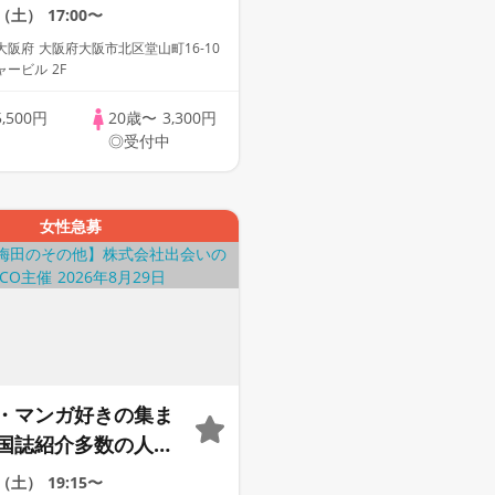
催実績10年の運営会
6（土）
17:00〜
〜
阪府︎ 大阪府大阪市北区堂山町16-10
ービル 2F
5,500円
20歳〜
3,300円
中
◎受付中
女性急募
・マンガ好きの集ま
国誌紹介多数の人気
【お一人様参加多
9（土）
19:15〜