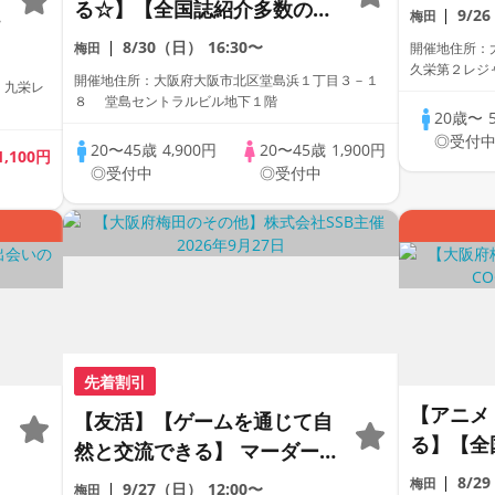
会 〜開
る☆】【全国誌紹介多数の人
ミ
9/2
梅田
社が開催
気街コン☆】【お一人様参加
8/30（日）
16:30〜
梅田
開催地住所：大
多数】【友達作り大歓迎】
久栄第２レジャ
開催地住所：大阪府大阪市北区堂島浜１丁目３－１
 九栄レ
【新築ダイニング】【本格ド
８ 堂島セントラルビル地下１階
20歳〜
リンク＆コース料理】【LINE
◎受付
20〜45歳
4,900円
20〜45歳
1,900円
交換自由・席替え有】
1,100円
◎受付中
◎受付中
先着割引
【アニメ
【友活】【ゲームを通じて自
る】【全
然と交流できる】 マーダーミ
街コン】
ステリーとボードゲーム
8/2
梅田
9/27（日）
12:00〜
梅田