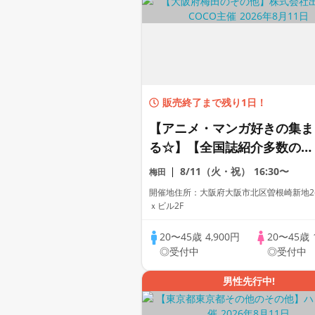
販売終了まで残り1日！
【アニメ・マンガ好きの集ま
る☆】【全国誌紹介多数の人
気街コン☆】【お一人様参加
8/11（火・祝）
16:30〜
梅田
多数】【友達作り大歓迎】
開催地住所：大阪府大阪市北区曽根崎新地2-3
【新築ダイニング】【本格ド
ｘビル2F
リンク＆コース料理】【同世
20〜45歳
4,900円
20〜45歳
代で盛り上る♪】【LINE交換
◎受付中
◎受付中
自由・席替え有】
男性先行中!