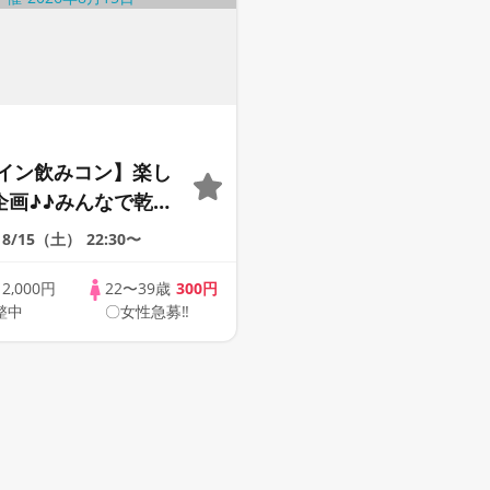
イン飲みコン】楽し
m企画♪♪みんなで乾杯
0代30代の出会い応援
8/15（土）
22:30〜
ートパーティー♪♪友
ら交流を広げましょ
歳
2,000円
22〜39歳
300円
整中
〇女性急募‼
くなりましょう♪☆
が対象☆司会進行あ