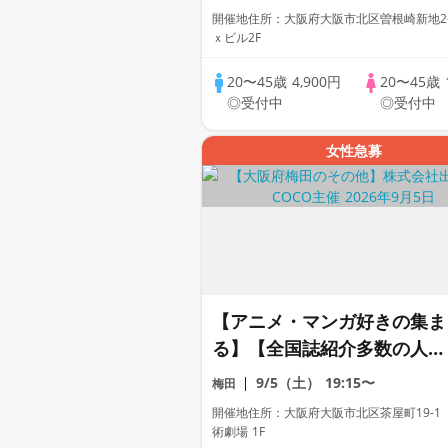
多数】【友達作り大歓迎】
開催地住所：大阪府大阪市北区曽根崎新地2-3
【新築ダイニング】【本格ド
ｘビル2F
リンク＆コース料理】【同世
20〜45歳
4,900円
20〜45歳
代で盛り上る♪】【LINE交換
◎受付中
◎受付中
自由・席替え有】
女性急募
【アニメ・マンガ好きの集ま
る】【全国誌紹介多数の人気
街コン】【お一人様参加多
9/5（土）
19:15〜
梅田
数】【友達作り大歓迎】【占
開催地住所：大阪府大阪市北区茶屋町19-1
いの館♪出張占いあり】【芸
術劇場 1F