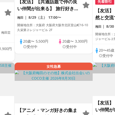
【友活】【共通話題で仲の良
先着割引
い仲間が出来る】 旅行好き
【友活】
会 〜開催実績10年の運営会
然と交流
8/29（土）
17:00〜
梅田
社が開催〜
ム会 〜
開催地住所：大阪府︎ 大阪府大阪市北区堂山町16-10
8/3
梅田
久栄第２レジャービル 2F
会社が開
 梅田芸
開催地住所：大
ジャービル２
20歳〜
5,500円
20歳〜
3,300円
◎受付中
◎受付中
1,900円
換
20〜45
◎受付中
女性急募
【友活】
い仲間が
【アニメ・マンガ好きの集ま