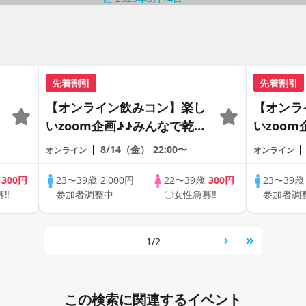
先着割引
先着割引
【オンライン飲みコン】楽し
【オンラ
いzoom企画♪♪みんなで乾杯
いzoo
援
～～！20代30代の出会い応援
～～！2
8/14（金）
22:00〜
オンライン
オンライン
♪♪リモートパーティー♪♪友
♪♪リモ
達作りから交流を広げましょ
達作りか
歳
300円
23〜39歳
2,000円
22〜39歳
300円
23〜39
募‼
参加者調整中
〇女性急募‼
参加者調
う！仲良くなりましょう♪☆
う！仲良
全国の方が対象☆司会進行あ
全国の方
り♪♪♪
り♪♪♪
1/2
この検索に関連するイベント