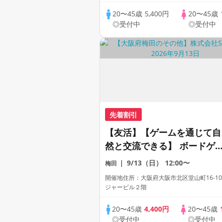
術劇場内カフェ貸切】【自家
20〜45歳
5,400円
20〜45歳
製焼き立てパン】【LINE交
◎受付中
◎受付中
自由・席替え有】
先着割引
【友活】【ゲームを通じて自
然と交流できる】 ボードゲ
ム会 〜開催実績10年の運営
9/13（日）
12:00〜
梅田
会社が開催〜
開催地住所：大阪府大阪市北区堂山町16-10
ジャービル２階
20〜45歳
4,400円
20〜45歳
◎受付中
◎受付中