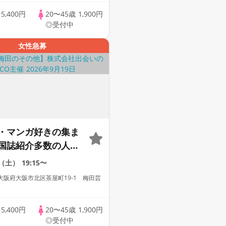
カフェ貸切】【自家
歳
5,400円
20〜45歳
1,900円
てパン】【LINE交換
◎受付中
替え有】
女性急募
・マンガ好きの集ま
国誌紹介多数の人気
【お一人様参加多
9（土）
19:15〜
達作り大歓迎】【占
大阪府大阪市北区茶屋町19-1 梅田芸
出張占いあり】【芸
カフェ貸切】【自家
歳
5,400円
20〜45歳
1,900円
てパン】【LINE交換
◎受付中