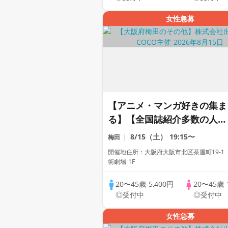
女性急募
【アニメ・マンガ好きの集ま
る】【全国誌紹介多数の人気
街コン】【お一人様参加多
8/15（土）
19:15〜
梅田
数】【友達作り大歓迎】【占
開催地住所：大阪府大阪市北区茶屋町19-1
いの館♪出張占いあり】【芸
術劇場 1F
術劇場内カフェ貸切】【自家
20〜45歳
5,400円
20〜45歳
製焼き立てパン】【LINE交
◎受付中
◎受付中
自由・席替え有】
女性急募