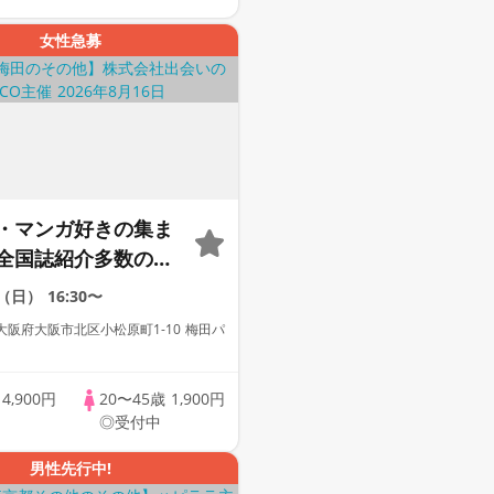
替え有】
女性急募
・マンガ好きの集ま
全国誌紹介多数の人
】【お一人様参加多
6（日）
16:30〜
達作り大歓迎】【新
阪府大阪市北区小松原町1-10 梅田パ
ング☆】【本格ドリ
ース料理】【同世代
歳
4,900円
20〜45歳
1,900円
る♪】【LINE交換自
◎受付中
え有】
男性先行中!