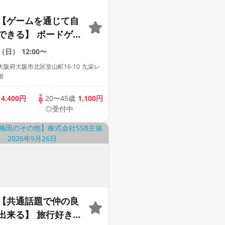
【ゲームを通じて自
できる】 ボードゲー
開催実績10年の運営
0（日）
12:00〜
催〜
阪府大阪市北区堂山町16-10 九栄レ
階
歳
4,400円
20〜45歳
1,100円
◎受付中
【共通話題で仲の良
出来る】 旅行好き