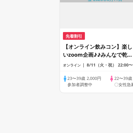
先着割引
【オンライン飲みコン】楽し
いzoom企画♪♪みんなで乾杯
～～！20代30代の出会い応
8/11（火・祝）
22:00〜
オンライン
♪♪リモートパーティー♪♪友
達作りから交流を広げましょ
23〜39歳
2,000円
22〜39
参加者調整中
〇女性急
う！仲良くなりましょう♪☆
全国の方が対象☆司会進行あ
り♪♪♪