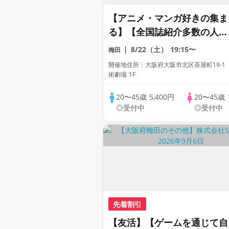
【アニメ・マンガ好きの集ま
る】【全国誌紹介多数の人気
街コン】【お一人様参加多
8/22（土）
19:15〜
梅田
数】【友達作り大歓迎】【占
開催地住所：大阪府大阪市北区茶屋町19-1
いの館♪出張占いあり】【芸
術劇場 1F
術劇場内カフェ貸切】【自家
20〜45歳
5,400円
20〜45歳
製焼き立てパン】【LINE交
◎受付中
◎受付中
自由・席替え有】
先着割引
【友活】【ゲームを通じて自