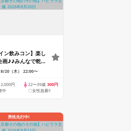
イン飲みコン】楽し
m企画♪♪みんなで乾杯
0代30代の出会い応援
8/20（木）
22:00〜
ートパーティー♪♪友
ら交流を広げましょ
歳
2,000円
22〜39歳
300円
整中
〇女性急募‼
くなりましょう♪☆
が対象☆司会進行あ
男性先行中!