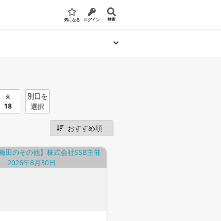
検索
気になる
ログイン
別日を
火
18
選択