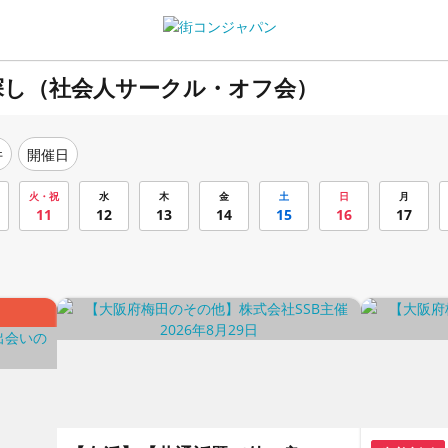
探し（社会人サークル・オフ会）
件
開催日
火・祝
水
木
金
土
日
月
11
12
13
14
15
16
17