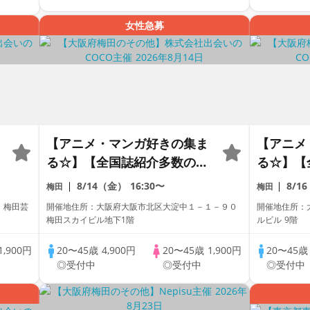
自由・席替え有】
自由・席
女性急募
【アニメ・マンガ好きの集ま
【アニメ
る☆】【全国誌紹介多数の人
る☆】【
気街コン☆】【お一人様参加
気街コン
8/14（金）
16:30〜
8/1
梅田
梅田
多数】【友達作り大歓迎】
数】【友
 梅田芸
開催地住所：大阪府大阪市北区大淀中１－１－９０
開催地住所：大
【スカイビル内】【本格ドリ
築ダイニ
梅田スカイビル地下1階
ルビル 9階
ンク＆コース料理】【同世代
ンク＆コ
1,900円
20〜45歳
4,900円
20〜45歳
1,900円
20〜45
換
で盛り上る♪】【LINE交換自
で盛り上
◎受付中
◎受付中
◎受付中
由・席替え有】
由・席替