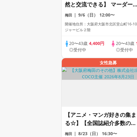
然と交流できる】 マーダー
ステリーとボードゲーム
9/6（日）
12:00〜
梅田
会 〜開催実績10年の運営会
開催地住所：大阪府大阪市北区堂山町16-10
社が開催〜
ジャービル２階
20〜43歳
4,400円
20〜43歳
◎受付中
◎受付中
女性急募
【アニメ・マンガ好きの集ま
る☆】【全国誌紹介多数の人
気街コン☆】【お一人様参加
8/23（日）
16:30〜
梅田