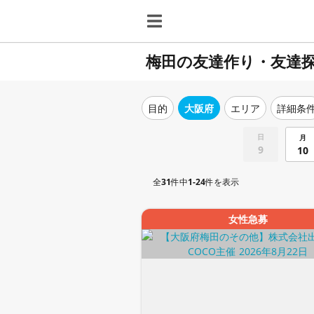
梅田の友達作り・友達
目的
大阪府
エリア
詳細条
日
月
9
10
全
31
件中
1-24
件を表示
女性急募