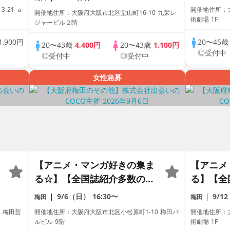
数】【友
会 〜開催実績10年の運営会
-21 ａ
開催地住所：
開催地住所：大阪府大阪市北区堂山町16-10 九栄レ
いの館♪
社が開催〜
術劇場 1F
ジャービル２階
術劇場内
1,900円
20〜45
製焼き立
20〜43歳
4,400円
20〜43歳
1,100円
◎受付中
◎受付中
◎受付中
自由・席
女性急募
【アニメ・マンガ好きの集ま
【アニメ
る☆】【全国誌紹介多数の人
る】【全
気街コン】【お一人様参加多
街コン】
9/6（日）
16:30〜
9/1
梅田
梅田
数】【友達作り大歓迎】【新
数】【友
 梅田芸
開催地住所：大阪府大阪市北区小松原町1-10 梅田パ
開催地住所：
築ダイニング☆】【本格ドリ
いの館♪
ルビル 9階
術劇場 1F