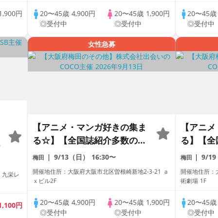
ンク＆コース料理】【同世代
術劇場内
1,900円
20〜45歳
4,900円
20〜45歳
1,900円
20〜45
換
で盛り上る♪】【LINE交換自
製焼き立
◎受付中
◎受付中
◎受付中
由・席替え有】
自由・席
女性急募
【アニメ・マンガ好きの集ま
【アニメ
る☆】【全国誌紹介多数の人
る】【全
ー
気街コン☆】【お一人様参加
街コン】
9/13（日）
16:30〜
9/1
梅田
梅田
多数】【友達作り大歓迎】
数】【友
開催地住所：大阪府大阪市北区曽根崎新地2-3-21 ａ
開催地住所：
 九栄レ
【新築ダイニング】【本格ド
いの館♪
ｘビル2F
術劇場 1F
リンク＆コース料理】【同世
術劇場内
20〜45歳
4,900円
20〜45歳
1,900円
20〜45
代で盛り上る♪】【LINE交換
製焼き立
1,100円
◎受付中
◎受付中
◎受付中