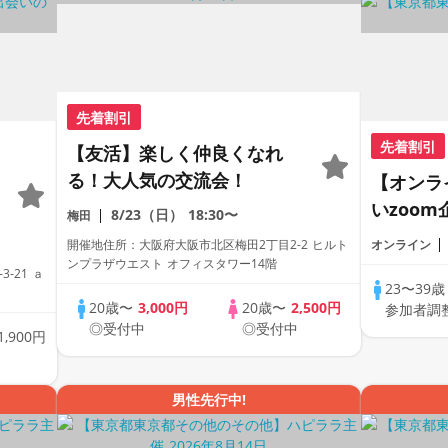
先着割引
先着割引
【友活】楽しく仲良くなれ
る！大人気の交流会！
【オンラ
いzoo
8/23（日）
18:30〜
梅田
～～！2
開催地住所：大阪府大阪市北区梅田2丁目2-2 ヒルト
オンライン
♪♪リモ
ンプラザウエスト オフィスタワー14階
-21 ａ
達作りか
23〜39
20歳〜
3,000円
20歳〜
2,500円
参加者調
う！仲良
◎受付中
◎受付中
1,900円
全国の方
り♪♪♪
男性先行中!