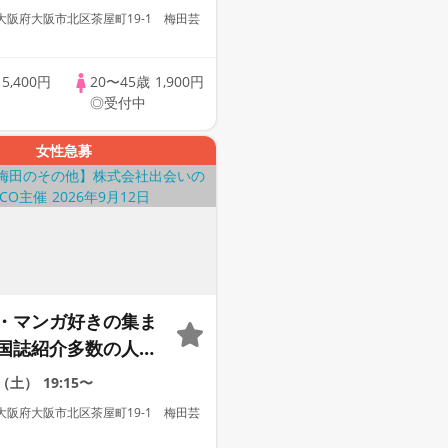
達作り大歓迎】【占
大阪府大阪市北区茶屋町19-1 梅田芸
出張占いあり】【芸
カフェ貸切】【自家
歳
5,400円
20〜45歳
1,900円
てパン】【LINE交換
◎受付中
替え有】
女性急募
・マンガ好きの集ま
国誌紹介多数の人気
【お一人様参加多
2（土）
19:15〜
達作り大歓迎】【占
大阪府大阪市北区茶屋町19-1 梅田芸
出張占いあり】【芸