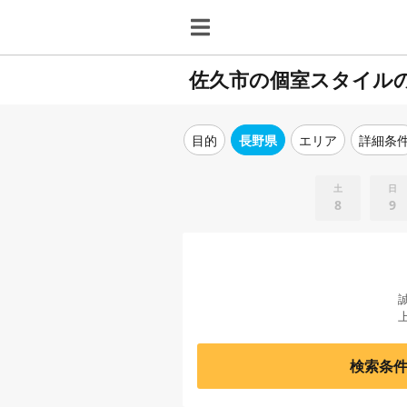
佐久市の個室スタイル
目的
長野県
エリア
詳細条
土
日
8
9
検索条