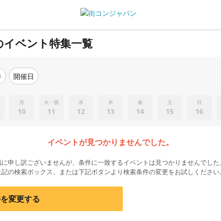
のイベント特集一覧
件
開催日
月
火・祝
水
木
金
土
日
10
11
12
13
14
15
16
イベントが見つかりませんでした。
誠に申し訳ございませんが、条件に一致するイベントは見つかりませんでした
上記の検索ボックス、または下記ボタンより検索条件の変更をお試しください
件を変更する