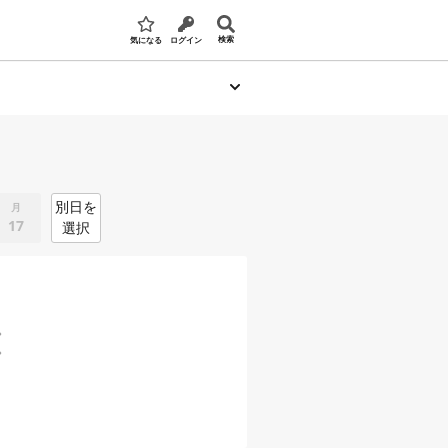
検索
気になる
ログイン
別日を
月
17
選択
。
。