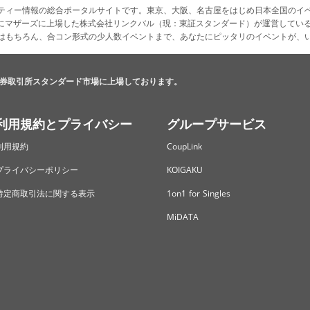
ティー情報の総合ポータルサイトです。東京、大阪、名古屋をはじめ日本全国のイ
4月にマザーズに上場した株式会社リンクバル（現：東証スタンダード）が運営してい
はもちろん、合コン形式の少人数イベントまで、あなたにピッタリのイベントが、
券取引所スタンダード市場に上場しております。
利用規約とプライバシー
グループサービス
利用規約
CoupLink
プライバシーポリシー
KOIGAKU
特定商取引法に関する表示
1on1 for Singles
MiDATA