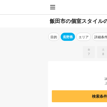
飯田市の個室スタイル
目的
長野県
エリア
詳細条
金
土
7
8
検索条