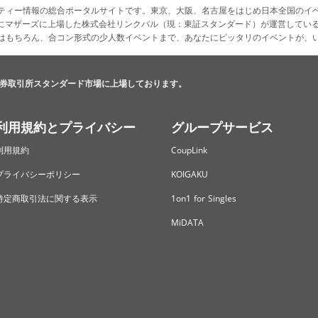
ティー情報の総合ポータルサイトです。東京、大阪、名古屋をはじめ日本全国のイ
4月にマザーズに上場した株式会社リンクバル（現：東証スタンダード）が運営してい
はもちろん、合コン形式の少人数イベントまで、あなたにピッタリのイベントが、
券取引所スタンダード市場に上場しております。
利用規約とプライバシー
グループサービス
利用規約
CoupLink
プライバシーポリシー
KOIGAKU
特定商取引法に関する表示
1on1 for Singles
MiDATA