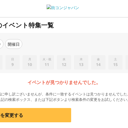
のイベント特集一覧
件
開催日
日
月
火・祝
水
木
金
土
9
10
11
12
13
14
15
イベントが見つかりませんでした。
誠に申し訳ございませんが、条件に一致するイベントは見つかりませんでした
上記の検索ボックス、または下記ボタンより検索条件の変更をお試しください
件を変更する