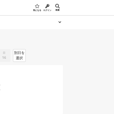
検索
気になる
ログイン
別日を
日
16
選択
。
。