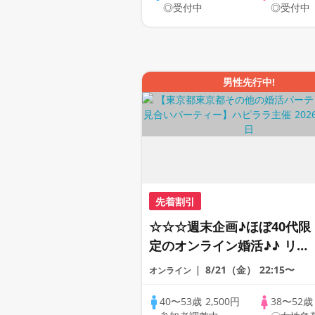
◎受付中
◎受付中
男性先行中!
先着割引
☆☆☆週末企画♪ほぼ40代限
定のオンライン婚活♪♪ リモ
ートの出会い応援♪♪ おうち
8/21（金）
22:15〜
オンライン
で乾杯しませんか♪♪ ☆全国
の方が対象☆ 司会進行あり
40〜53歳
2,500円
38〜52