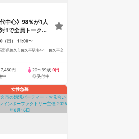
0代中心》98％が1人
1対1で全員トーク☆
への婚活パーティー
20（日）
11:00〜
長野県佐久市佐久平駅南4-1 佐久平交
歳
7,480円
20〜39歳
0円
整中
◎受付中
女性急募