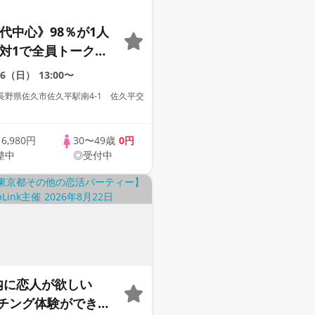
0代中心》98％が1人
1対1で全員トーク☆
への婚活パーティー
16（日）
13:00〜
長野県佐久市佐久平駅南4-1 佐久平交
歳
6,980円
30〜49歳
0円
整中
◎受付中
内に恋人が欲しい
チング体験ができる