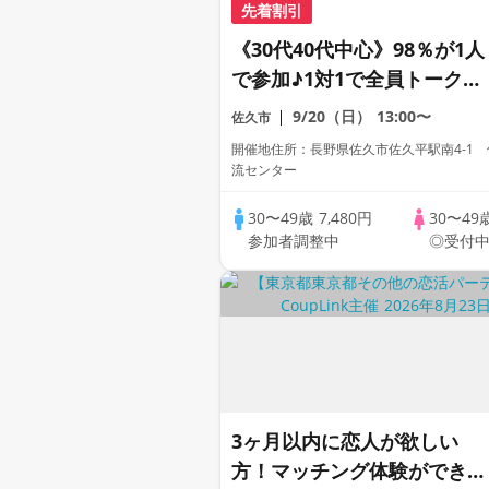
先着割引
《30代40代中心》98％が1人
で参加♪1対1で全員トーク☆
誠実な方への婚活パーティー
9/20（日）
13:00〜
佐久市
開催地住所：長野県佐久市佐久平駅南4-1
流センター
30〜49歳
7,480円
30〜49
参加者調整中
◎受付
3ヶ月以内に恋人が欲しい
方！マッチング体験ができる