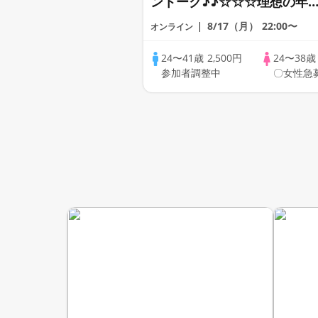
ントーク♪♪☆☆☆理想の年
差♪♪ そろそろ・・・素敵な
8/17（月）
22:00〜
オンライン
恋人見つけたい♪ ♪☆カジュ
アルなオンライン婚活☆全国
24〜41歳
2,500円
24〜38
参加者調整中
〇女性急
の方が対象☆司会進行あり♪