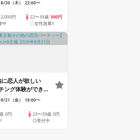
0代30代の出会い応援
8/20（木）
22:00〜
ートパーティー♪♪友
ら交流を広げましょ
歳
2,000円
22〜39歳
300円
整中
〇女性急募‼
くなりましょう♪☆
が対象☆司会進行あ
内に恋人が欲しい
チング体験ができる
upLink♪【恋活】
8/21（金）
18:00〜
9歳
0円
23〜39歳
0円
中
◎受付中