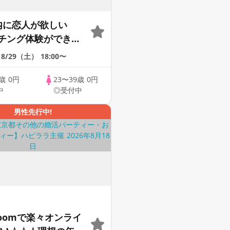
内に恋人が欲しい
チング体験ができる
upLink♪【恋活】
8/29（土）
18:00〜
9歳
0円
23〜39歳
0円
中
◎受付中
男性先行中!
Zoomで楽々オンライ