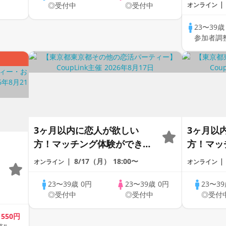
～～！2
◎受付中
◎受付中
オンライン
♪♪リモ
達作りか
23〜39
参加者調
う！仲良
全国の方
り♪♪♪
3ヶ月以内に恋人が欲しい
3ヶ月以
方！マッチング体験ができる
方！マッ
1dayCoupLink♪【恋活】
1dayCo
8/17（月）
18:00〜
オンライン
オンライン
23〜39歳
0円
23〜39歳
0円
23〜3
◎受付中
◎受付中
◎受付
歳
550円