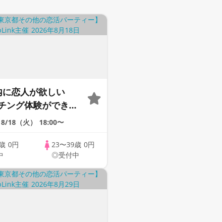
内に恋人が欲しい
チング体験ができる
upLink♪【恋活】
8/18（火）
18:00〜
9歳
0円
23〜39歳
0円
中
◎受付中