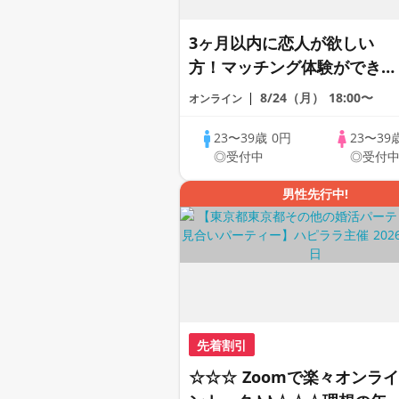
3ヶ月以内に恋人が欲しい
方！マッチング体験ができる
1dayCoupLink♪【恋活】
8/24（月）
18:00〜
オンライン
23〜39歳
0円
23〜39
◎受付中
◎受付
男性先行中!
先着割引
☆☆☆ Zoomで楽々オンライ