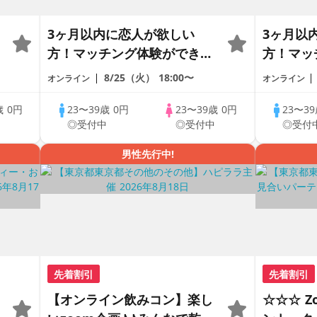
3ヶ月以内に恋人が欲しい
3ヶ月以
方！マッチング体験ができる
方！マッ
1dayCoupLink♪【恋活】
1dayCo
8/25（火）
18:00〜
オンライン
オンライン
歳
0円
23〜39歳
0円
23〜39歳
0円
23〜3
中
◎受付中
◎受付中
◎受付
男性先行中!
先着割引
先着割引
【オンライン飲みコン】楽し
☆☆☆ 