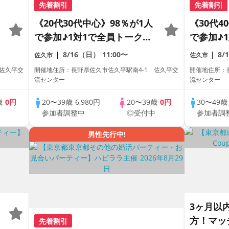
先着割引
先着割引
《20代30代中心》98％が1人
《30代4
で参加♪1対1で全員トーク☆
で参加♪
誠実な方への婚活パーティー
誠実な方
8/16（日）
11:00〜
8/
佐久市
佐久市
 佐久平交
開催地住所：長野県佐久市佐久平駅南4-1 佐久平交
開催地住所：
流センター
流センター
歳
0円
20〜39歳
6,980円
20〜39歳
0円
30〜49
中
参加者調整中
◎受付中
参加者調
男性先行中!
3ヶ月以
方！マッ
先着割引