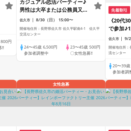
カジュアル恋活パーティー♪
男性は大卒または公務員又は
先着割引
年収400万以上又は1名参加
8/30（日）
15:00〜
《20代3
佐久市
で参加♪
開催地住所：長野県佐久市 佐久平駅南4-1 佐久平
交流センター
誠実な方
9/
佐久市
歳
800円
24〜45歳
6,500円
23〜45歳
500円
募‼
開催地住所：
参加者調整中
〇女性急募‼
流センター
20〜39
参加者調
女性急募