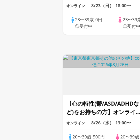
1dayCoupLink♪【恋活】
8/23（日）
18:00〜
オンライン
23〜39歳
0円
23〜39
◎受付中
◎受付
【心の特性(鬱/ASD/ADHDな
ど)をお持ちの方】オンライ
交流会＃お仕事のお悩み編
8/26（水）
13:00〜
オンライン
《20代30代限定》
20〜39歳
500円
20〜39