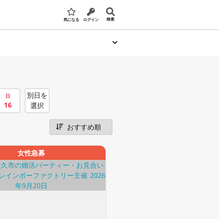
検索
気になる
ログイン
別日を
日
16
選択
女性急募