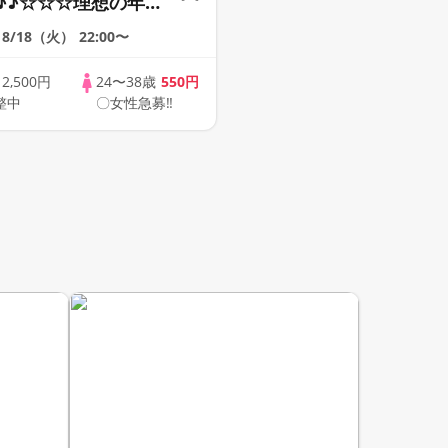
♪♪☆☆☆理想の年の
そろそろ・・・素敵な
8/18（火）
22:00〜
けたい♪ ♪☆カジュ
ンライン婚活☆全国
歳
2,500円
24〜38歳
550円
整中
〇女性急募‼
象☆司会進行あり♪♪