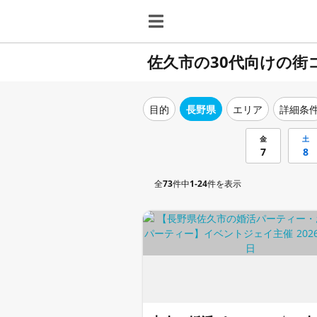
佐久市の30代向けの街
目的
長野県
エリア
詳細条
金
土
7
8
全
73
件中
1-24
件を表示