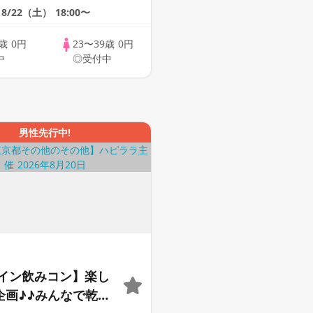
upLink♪【恋活】
8/22（土）
18:00〜
9歳
0円
23〜39歳
0円
中
◎受付中
男性先行中!
イン飲みコン】楽し
m企画♪♪みんなで乾杯