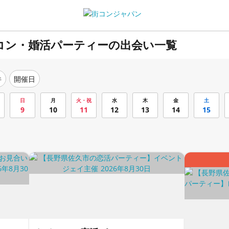
コン・婚活パーティーの出会い一覧
件
開催日
日
月
火・祝
水
木
金
土
9
10
11
12
13
14
15