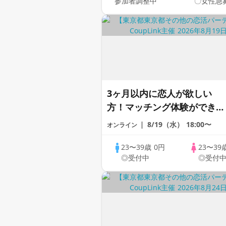
参加者調整中
〇女性急
♪♪ THE 42s ONLINE
PARTY!!
3ヶ月以内に恋人が欲しい
方！マッチング体験ができる
1dayCoupLink♪【恋活】
8/19（水）
18:00〜
オンライン
23〜39歳
0円
23〜39
◎受付中
◎受付