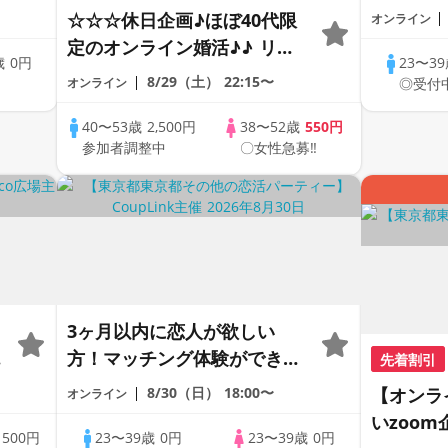
1dayCo
☆☆☆休日企画♪ほぼ40代限
オンライン
定のオンライン婚活♪♪ リモ
歳
0円
23〜3
ートの出会い応援♪♪ おうち
8/29（土）
22:15〜
中
オンライン
◎受付
で乾杯しませんか♪♪ ☆全国
の方が対象☆ 司会進行あり
40〜53歳
2,500円
38〜52歳
550円
参加者調整中
〇女性急募‼
♪♪ THE 44s ONLINE
PARTY!!
3ヶ月以内に恋人が欲しい
ン
方！マッチング体験ができる
先着割引
1dayCoupLink♪【恋活】
8/30（日）
18:00〜
【オンラ
オンライン
いzoo
歳
500円
23〜39歳
0円
23〜39歳
0円