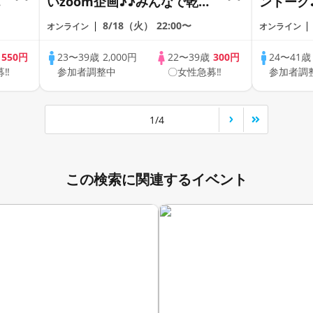
の
いzoom企画♪♪みんなで乾杯
ントーク
～～！20代30代の出会い応援
差♪♪ 
8/18（火）
22:00〜
オンライン
オンライン
♪♪リモートパーティー♪♪友
恋人見つ
達作りから交流を広げましょ
アルなオ
歳
550円
23〜39歳
2,000円
22〜39歳
300円
24〜41
募‼
参加者調整中
〇女性急募‼
参加者調
♪
う！仲良くなりましょう♪☆
の方が対
全国の方が対象☆司会進行あ
り♪♪♪
1/4
この検索に関連するイベント