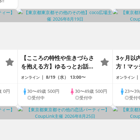
募‼
【こころの特性や生きづらさ
3ヶ月以
を抱える方】ゆるっとお話し
方！マッ
会《30代40代限定》＠オンラ
1dayCo
8/19（水）
13:00〜
オンライン
オンライン
イン
歳
0円
30〜49歳
500円
30〜49歳
500円
23〜3
中
◎受付中
◎受付中
◎受付