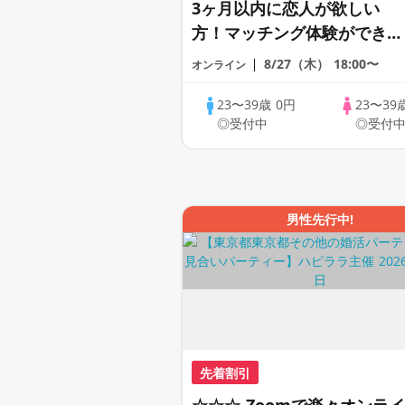
3ヶ月以内に恋人が欲しい
方！マッチング体験ができる
1dayCoupLink♪【恋活】
8/27（木）
18:00〜
オンライン
23〜39歳
0円
23〜39
◎受付中
◎受付
男性先行中!
先着割引