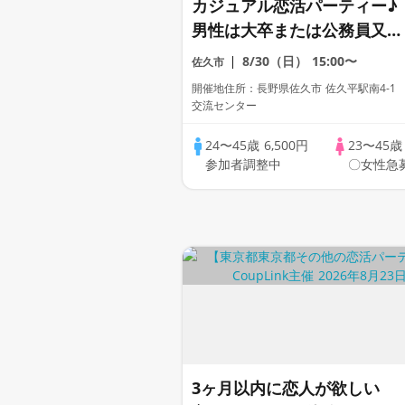
カジュアル恋活パーティー♪
男性は大卒または公務員又は
年収400万以上又は1名参加
8/30（日）
15:00〜
佐久市
開催地住所：長野県佐久市 佐久平駅南4-1
交流センター
24〜45歳
6,500円
23〜45
参加者調整中
〇女性急
3ヶ月以内に恋人が欲しい