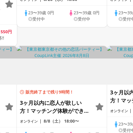
の
23〜39歳
0円
23〜39歳
0円
23〜3
◎受付中
◎受付中
◎受付
歳
550円
募‼
♪
3ヶ月以
販売終了まで残り9時間！
方！マッ
3ヶ月以内に恋人が欲しい
1dayCo
方！マッチング体験ができる
オンライン
1dayCoupLink♪【恋活】
8/8（土）
18:00〜
オンライン
23〜3
◎受付