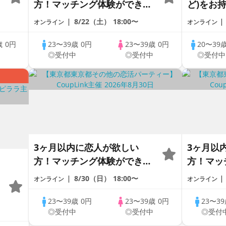
方！マッチング体験ができる
ど)をお
1dayCoupLink♪【恋活】
交流会＃
8/22（土）
18:00〜
オンライン
オンライン
《20代3
歳
0円
23〜39歳
0円
23〜39歳
0円
20〜39
中
◎受付中
◎受付中
◎受付中
3ヶ月以内に恋人が欲しい
3ヶ月以
方！マッチング体験ができる
方！マッ
1dayCoupLink♪【恋活】
1dayCo
8/30（日）
18:00〜
オンライン
オンライン
23〜39歳
0円
23〜39歳
0円
23〜3
援
◎受付中
◎受付中
◎受付