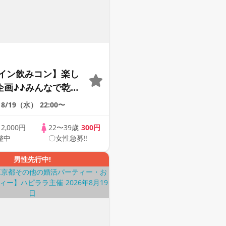
イン飲みコン】楽し
m企画♪♪みんなで乾杯
0代30代の出会い応援
8/19（水）
22:00〜
ートパーティー♪♪友
ら交流を広げましょ
歳
2,000円
22〜39歳
300円
整中
〇女性急募‼
くなりましょう♪☆
が対象☆司会進行あ
男性先行中!