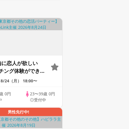
内に恋人が欲しい
チング体験ができる
upLink♪【恋活】
8/24（月）
18:00〜
9歳
0円
23〜39歳
0円
中
◎受付中
男性先行中!