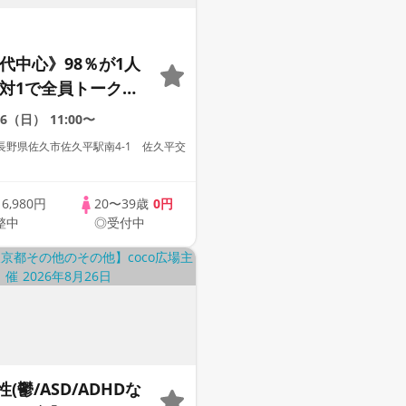
0代中心》98％が1人
1対1で全員トーク☆
への婚活パーティー
16（日）
11:00〜
長野県佐久市佐久平駅南4-1 佐久平交
歳
6,980円
20〜39歳
0円
整中
◎受付中
(鬱/ASD/ADHDな