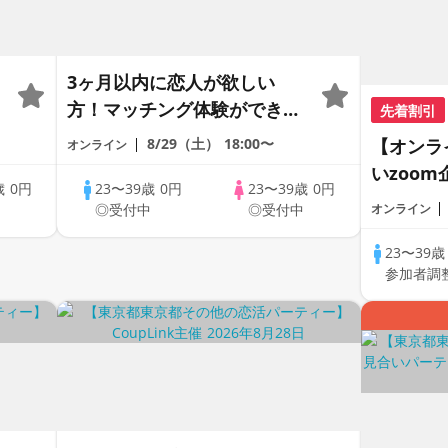
3ヶ月以内に恋人が欲しい
方！マッチング体験ができる
先着割引
1dayCoupLink♪【恋活】
8/29（土）
18:00〜
【オンラ
オンライン
いzoo
歳
0円
23〜39歳
0円
23〜39歳
0円
～～！2
中
◎受付中
◎受付中
オンライン
♪♪リモ
達作りか
23〜39
参加者調
う！仲良
全国の方
り♪♪♪