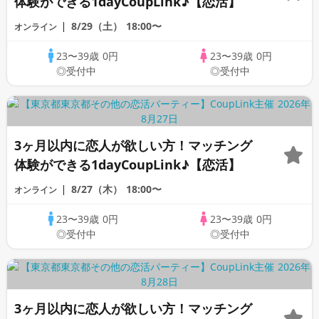
体験ができる1dayCoupLink♪【恋活】
8/29（土）
18:00〜
オンライン
23〜39歳
0円
23〜39歳
0円
◎受付中
◎受付中
3ヶ月以内に恋人が欲しい方！マッチング
体験ができる1dayCoupLink♪【恋活】
8/27（木）
18:00〜
オンライン
23〜39歳
0円
23〜39歳
0円
◎受付中
◎受付中
3ヶ月以内に恋人が欲しい方！マッチング