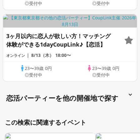
◎受付中
◎受付中
3ヶ月以内に恋人が欲しい方！マッチング
体験ができる1dayCoupLink♪【恋活】
8/13（木）
18:00〜
オンライン
23〜39歳
0円
23〜39歳
0円
◎受付中
◎受付中
恋活パーティーを他の開催地で探す
この検索に関連するイベント