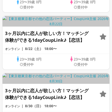
23〜39歳
0円
23〜39歳
0円
◎受付中
◎受付中
3ヶ月以内に恋人が欲しい方！マッチング
体験ができる1dayCoupLink♪【恋活】
8/22（土）
18:00〜
オンライン
23〜39歳
0円
23〜39歳
0円
◎受付中
◎受付中
3ヶ月以内に恋人が欲しい方！マッチング
体験ができる1dayCoupLink♪【恋活】
8/30（日）
18:00〜
オンライン