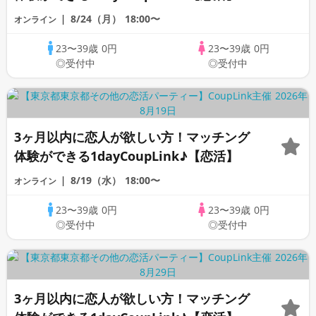
8/24（月）
18:00〜
オンライン
23〜39歳
0円
23〜39歳
0円
◎受付中
◎受付中
3ヶ月以内に恋人が欲しい方！マッチング
体験ができる1dayCoupLink♪【恋活】
8/19（水）
18:00〜
オンライン
23〜39歳
0円
23〜39歳
0円
◎受付中
◎受付中
3ヶ月以内に恋人が欲しい方！マッチング