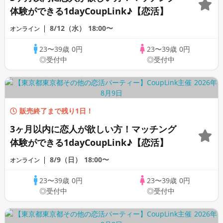
体験ができる1dayCoupLink♪【恋活】
8/12（水）
18:00〜
オンライン
23〜39歳
0円
23〜39歳
0円
◎受付中
◎受付中
販売終了まで残り1日！
3ヶ月以内に恋人が欲しい方！マッチング
体験ができる1dayCoupLink♪【恋活】
8/9（日）
18:00〜
オンライン
23〜39歳
0円
23〜39歳
0円
◎受付中
◎受付中