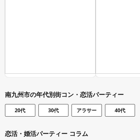
南九州市の年代別街コン・恋活パーティー
20代
30代
アラサー
40代
恋活・婚活パーティー コラム