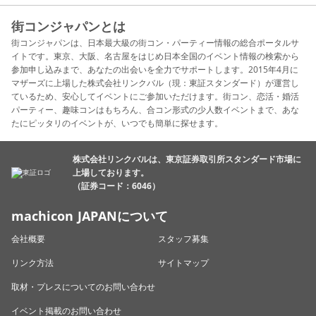
街コンジャパンとは
街コンジャパンは、日本最大級の街コン・パーティー情報の総合ポータルサ
イトです。東京、大阪、名古屋をはじめ日本全国のイベント情報の検索から
参加申し込みまで、あなたの出会いを全力でサポートします。2015年4月に
マザーズに上場した株式会社リンクバル（現：東証スタンダード）が運営し
ているため、安心してイベントにご参加いただけます。街コン、恋活・婚活
パーティー、趣味コンはもちろん、合コン形式の少人数イベントまで、あな
たにピッタリのイベントが、いつでも簡単に探せます。
株式会社リンクバルは、東京証券取引所スタンダード市場に
上場しております。
（証券コード：6046）
machicon JAPANについて
会社概要
スタッフ募集
リンク方法
サイトマップ
取材・プレスについてのお問い合わせ
イベント掲載のお問い合わせ