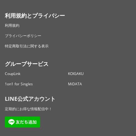
利用規約とプライバシー
利用規約
プライバシーポリシー
特定商取引法に関する表示
グループサービス
CoupLink
KOIGAKU
1on1 for Singles
MiDATA
LINE公式アカウント
定期的にお得な情報配信中！