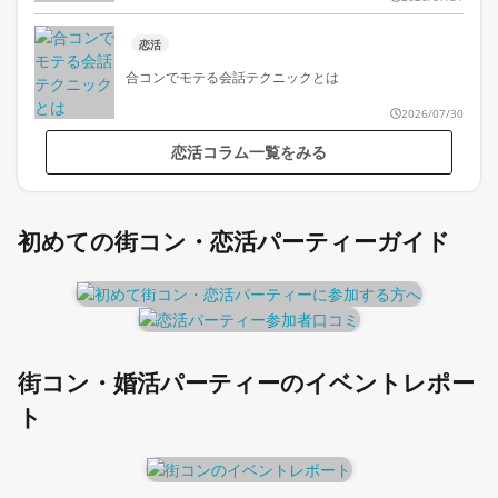
恋活
合コンでモテる会話テクニックとは
2026/07/30
恋活コラム一覧をみる
初めての街コン・恋活パーティーガイド
街コン・婚活パーティーのイベントレポー
ト