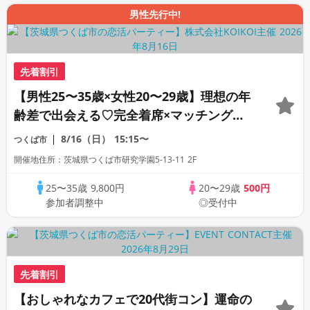
男性先行中!
先着割引
【男性25〜35歳×女性20〜29歳】理想の年
齢差で出会える♡完全着席×マッチングゲ
ーム付きマッチングコン
8/16（日）
15:15〜
つくば市
開催地住所：茨城県つくば市研究学園5-13-11 2F
25〜35歳
9,800円
20〜29歳
500円
参加者調整中
◎受付中
先着割引
【おしゃれなカフェで20代街コン】運命の