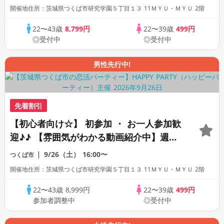
開催地住所：茨城県つくば市研究学園５丁目１３ 11ＭＹＵ・ＭＹＵ 2階
22〜43歳
8,799円
22〜39歳
499円
◎受付中
◎受付中
男性先行中!
先着割引
【初心者向け☆】 初参加 ・ お一人参加歓
迎♪♪ 【雰囲気がわかる動画紹介中】週末
プレミアム街コン
9/26（土）
16:00〜
つくば市
開催地住所：茨城県つくば市研究学園５丁目１３ 11ＭＹＵ・ＭＹＵ 2階
22〜43歳
8,999円
22〜39歳
499円
参加者調整中
◎受付中