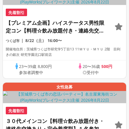
先着割引
【プレミアム企画】ハイステータス男性限
定コン【料理☆飲み放題付き・連絡先交換
あり・完全着席型】１名参加多数・初参加
8/22（土）
16:00〜
つくば市
も大歓迎☆
開催地住所：茨城県つくば市研究学5丁目13 11ＭＹＵ・ＭＹＵ 2階 目利
きの銀次 研究学園北口駅前店
23〜39歳
8,800円
20〜36歳
500円
参加者調整中
◎受付中
女性急募
先着割引
３０代メインコン【料理☆飲み放題付き・
連絡先交換あり・完全着席型】１名参加多