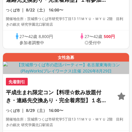
数・初参加も大歓迎☆
8/22（土）
16:00〜
つくば市
開催地住所：茨城県つくば市研究学5丁目13 11ＭＹＵ・ＭＹＵ 2階 目利
きの銀次 研究学園北口駅前店
27〜42歳
8,800円
27〜42歳
500円
参加者調整中
◎受付中
女性急募
先着割引
平成生まれ限定コン【料理☆飲み放題付
き・連絡先交換あり・完全着席型】１名参
加多数・初参加も大歓迎☆
8/29（土）
16:00〜
つくば市
開催地住所：茨城県つくば市研究学5丁目13 11ＭＹＵ・ＭＹＵ 2階 目利
きの銀次 研究学園北口駅前店