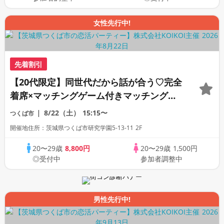
女性先行中!
先着割引
【20代限定】同世代だから話が合う♡完全
着席×マッチングゲーム付きマッチングコ
ン
8/22（土）
15:15〜
つくば市
開催地住所：茨城県つくば市研究学園5-13-11 2F
20〜29歳
8,800円
20〜29歳
1,500円
◎受付中
参加者調整中
男性先行中!