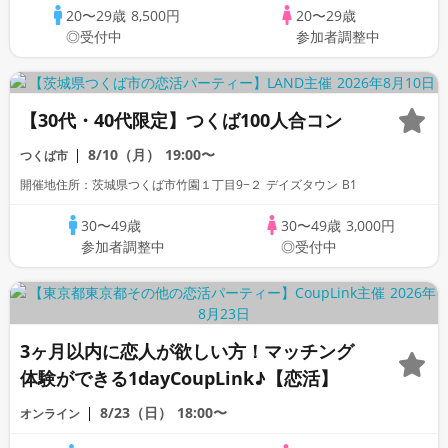
20〜29歳
8,500円
20〜29歳
◎受付中
参加者調整中
【30代・40代限定】つくば100人合コン
8/10（月）
19:00〜
つくば市
開催地住所：茨城県つくば市竹園１丁目9−２ デイズタウン B1
30〜49歳
30〜49歳
3,000円
参加者調整中
◎受付中
3ヶ月以内に恋人が欲しい方！マッチング
体験ができる1dayCoupLink♪【恋活】
8/23（日）
18:00〜
オンライン