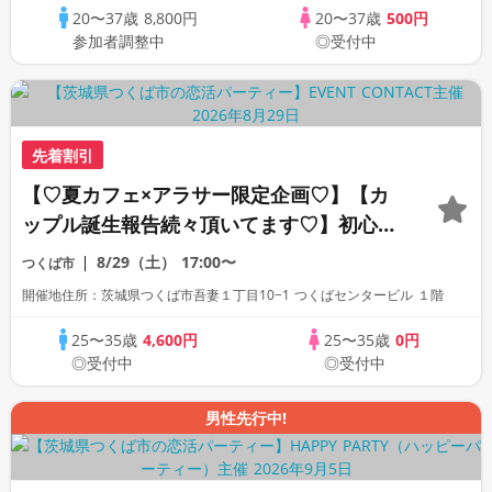
20〜37歳
8,800円
20〜37歳
500円
参加者調整中
◎受付中
先着割引
【♡夏カフェ×アラサー限定企画♡】【カ
ップル誕生報告続々頂いてます♡】初心者
にもオススメな1対1トークで話が広がる
8/29（土）
17:00〜
つくば市
開催地住所：茨城県つくば市吾妻１丁目10−1 つくばセンタービル １階
25〜35歳
4,600円
25〜35歳
0円
◎受付中
◎受付中
男性先行中!