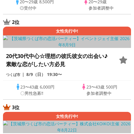
20〜29歳
8,500円
20〜29歳
◎受付中
参加者調整中
2位
女性先行中!
20代30代中心☆理想の彼氏彼女の出会い♪
素敵な恋がしたい方必見
8/9（日）
19:30〜
つくば市
23〜43歳
6,000円
23〜43歳
500円
〇男性急募‼
参加者調整中
3位
女性先行中!