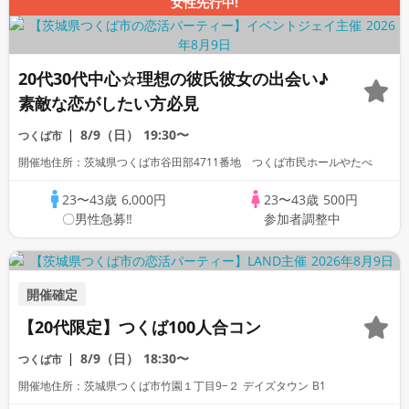
女性先行中!
20代30代中心☆理想の彼氏彼女の出会い♪
素敵な恋がしたい方必見
8/9（日）
19:30〜
つくば市
開催地住所：茨城県つくば市谷田部4711番地 つくば市民ホールやたべ
23〜43歳
6,000円
23〜43歳
500円
〇男性急募‼
参加者調整中
開催確定
【20代限定】つくば100人合コン
8/9（日）
18:30〜
つくば市
開催地住所：茨城県つくば市竹園１丁目9−２ デイズタウン B1