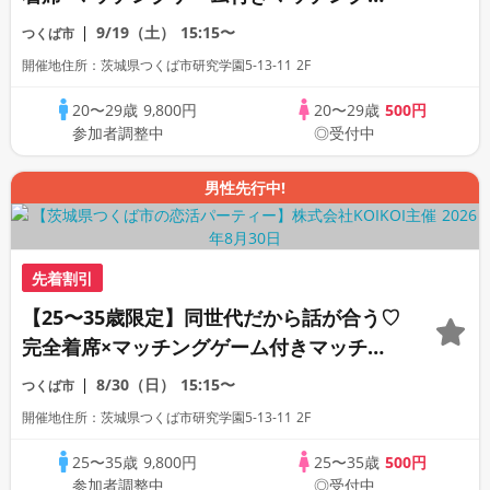
ン
9/19（土）
15:15〜
つくば市
開催地住所：茨城県つくば市研究学園5-13-11 2F
20〜29歳
9,800円
20〜29歳
500円
参加者調整中
◎受付中
男性先行中!
先着割引
【25〜35歳限定】同世代だから話が合う♡
完全着席×マッチングゲーム付きマッチン
グコン
8/30（日）
15:15〜
つくば市
開催地住所：茨城県つくば市研究学園5-13-11 2F
25〜35歳
9,800円
25〜35歳
500円
参加者調整中
◎受付中