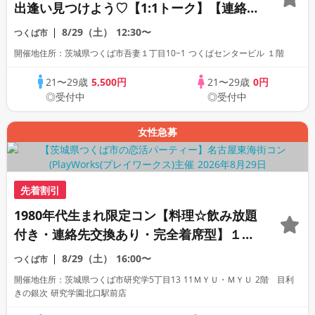
出逢い見つけよう♡【1:1トーク】【連絡
先自由交換】
8/29（土）
12:30〜
つくば市
開催地住所：茨城県つくば市吾妻１丁目10−1 つくばセンタービル １階
21〜29歳
5,500円
21〜29歳
0円
◎受付中
◎受付中
女性急募
先着割引
1980年代生まれ限定コン【料理☆飲み放題
付き・連絡先交換あり・完全着席型】１名
参加多数・初参加も大歓迎☆
8/29（土）
16:00〜
つくば市
開催地住所：茨城県つくば市研究学5丁目13 11ＭＹＵ・ＭＹＵ 2階 目利
きの銀次 研究学園北口駅前店