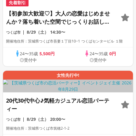
先着割引
【初参加大歓迎♡】大人の恋愛はじめませ
んか？落ち着いた空間でじっくりお話しし
よう♡〈連絡先自由交換〉〈1:1トーク〉
8/29（土）
14:30〜
つくば市
開催地住所：茨城県つくば市吾妻１丁目10−1 つくばセンタービル １階
24〜35歳
5,500円
24〜35歳
0円
◎受付中
◎受付中
女性先行中!
20代30代中心♪気軽カジュアル恋活パーテ
ィー
8/29（土）
20:00〜
つくば市
開催地住所：茨城県つくば市筑穂2-1-2