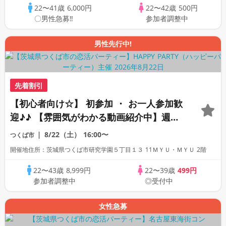
22〜41歳
6,000円
22〜42歳
500円
〇男性急募‼
参加者調整中
男性先行中!
先着割引
【初心者向け☆】 初参加 ・ お一人参加歓
迎♪♪ 【雰囲気がわかる動画紹介中】週末
プレミアム街コン
8/22（土）
16:00〜
つくば市
開催地住所：茨城県つくば市研究学園５丁目１３ 11ＭＹＵ・ＭＹＵ 2階
22〜43歳
8,999円
22〜39歳
499円
参加者調整中
◎受付中
女性急募