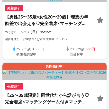
先着割引
【男性25〜35歳×女性20〜29歳】理想の年
齢差で出会える♡完全着席×マッチングゲ
ーム付きマッチングコン
9/13（日）
15:15〜
つくば市
開催地住所：茨城県つくば市研究学園5-13-11 2F
25〜35歳
9,800円
20〜29歳
500円
参加者調整中
◎受付中
男性先行中!
先着割引
【25〜35歳限定】同世代だから話が合う♡
完全着席×マッチングゲーム付きマッチン
グコン