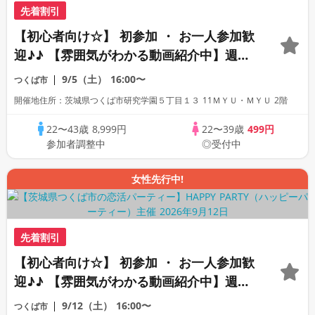
先着割引
【初心者向け☆】 初参加 ・ お一人参加歓
迎♪♪ 【雰囲気がわかる動画紹介中】週末
プレミアム街コン
9/5（土）
16:00〜
つくば市
開催地住所：茨城県つくば市研究学園５丁目１３ 11ＭＹＵ・ＭＹＵ 2階
22〜43歳
8,999円
22〜39歳
499円
参加者調整中
◎受付中
女性先行中!
先着割引
【初心者向け☆】 初参加 ・ お一人参加歓
迎♪♪ 【雰囲気がわかる動画紹介中】週末
プレミアム街コン
9/12（土）
16:00〜
つくば市