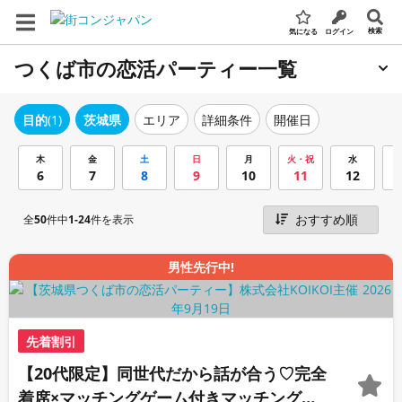
検索
気になる
ログイン
つくば市の恋活パーティー一覧
エリア
詳細条件
開催日
目的
(1)
茨城県
木
金
土
日
月
火・祝
水
6
7
8
9
10
11
12
全
50
件中
1-24
件を表示
男性先行中!
先着割引
【20代限定】同世代だから話が合う♡完全
着席×マッチングゲーム付きマッチングコ