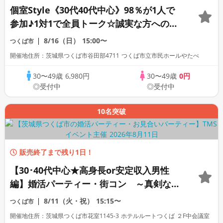
個室Style《30代40代中心》98％が1人で
参加♪1対1で全員トーク☆誠実な方への婚
活パーティー
8/16（日）
15:00〜
つくば市
開催地住所：茨城県つくば市谷田部4711 つくば市立市民ホールやたべ
30〜49歳
6,980円
30〜49歳
0円
◎受付中
◎受付中
10名突破
販売終了まで残り1日！
【30･40代中心★高身長or安定収入男性
編】婚活パーティー・街コン ～真剣な出
会い～
8/11（火・祝）
15:15〜
つくば市
開催地住所：茨城県つくば市花室1145-3 ホテルルートつくば ２F中会議室