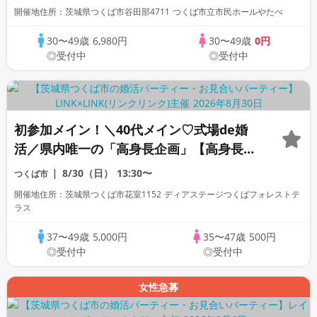
開催地住所：茨城県つくば市谷田部4711 つくば市立市民ホールやたべ
30〜49歳
6,980円
30〜49歳
0円
◎受付中
◎受付中
初参加メイン！＼40代メイン♡式場de婚
活／県内唯一の「高身長企画」【高身長＆
安定収入の男性】×若く見られる・清潔感
8/30（日）
13:30〜
つくば市
がある方
開催地住所：茨城県つくば市花室1152 ディアステージつくばフォレストテ
ラス
37〜49歳
5,000円
35〜47歳
500円
◎受付中
◎受付中
女性急募