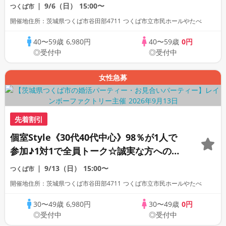
活パーティー
9/6（日）
15:00〜
つくば市
開催地住所：茨城県つくば市谷田部4711 つくば市立市民ホールやたべ
40〜59歳
6,980円
40〜59歳
0円
◎受付中
◎受付中
女性急募
先着割引
個室Style《30代40代中心》98％が1人で
参加♪1対1で全員トーク☆誠実な方への婚
活パーティー
9/13（日）
15:00〜
つくば市
開催地住所：茨城県つくば市谷田部4711 つくば市立市民ホールやたべ
30〜49歳
6,980円
30〜49歳
0円
◎受付中
◎受付中