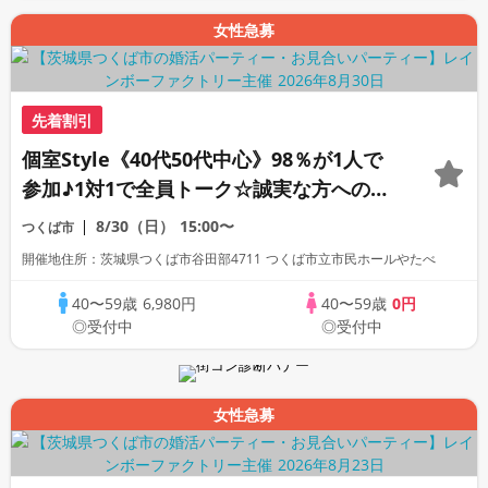
女性急募
先着割引
個室Style《40代50代中心》98％が1人で
参加♪1対1で全員トーク☆誠実な方への婚
活パーティー
8/30（日）
15:00〜
つくば市
開催地住所：茨城県つくば市谷田部4711 つくば市立市民ホールやたべ
40〜59歳
6,980円
40〜59歳
0円
◎受付中
◎受付中
女性急募