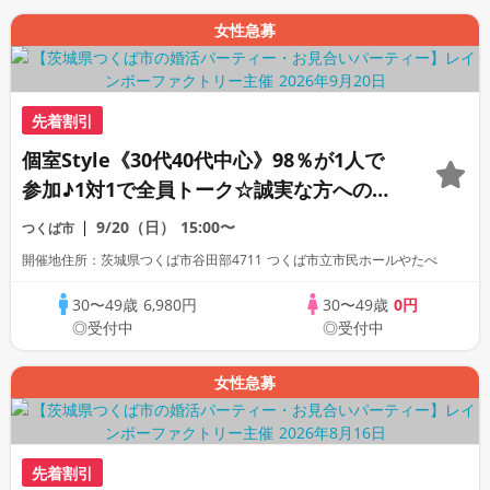
女性急募
先着割引
個室Style《30代40代中心》98％が1人で
参加♪1対1で全員トーク☆誠実な方への婚
活パーティー
9/20（日）
15:00〜
つくば市
開催地住所：茨城県つくば市谷田部4711 つくば市立市民ホールやたべ
30〜49歳
6,980円
30〜49歳
0円
◎受付中
◎受付中
女性急募
先着割引