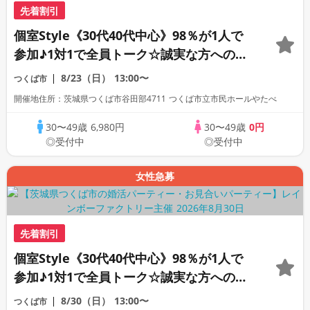
先着割引
個室Style《30代40代中心》98％が1人で
参加♪1対1で全員トーク☆誠実な方への婚
活パーティー
8/23（日）
13:00〜
つくば市
開催地住所：茨城県つくば市谷田部4711 つくば市立市民ホールやたべ
30〜49歳
6,980円
30〜49歳
0円
◎受付中
◎受付中
女性急募
先着割引
個室Style《30代40代中心》98％が1人で
参加♪1対1で全員トーク☆誠実な方への婚
活パーティー
8/30（日）
13:00〜
つくば市