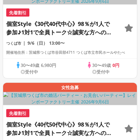
先着割引
個室Style《30代40代中心》98％が1人で
参加♪1対1で全員トーク☆誠実な方への婚
活パーティー
9/6（日）
13:00〜
つくば市
開催地住所：茨城県つくば市谷田部4711 つくば市立市民ホールやたべ
30〜49歳
6,980円
30〜49歳
0円
◎受付中
◎受付中
女性急募
先着割引
個室Style《40代50代中心》98％が1人で
参加♪1対1で全員トーク☆誠実な方への婚