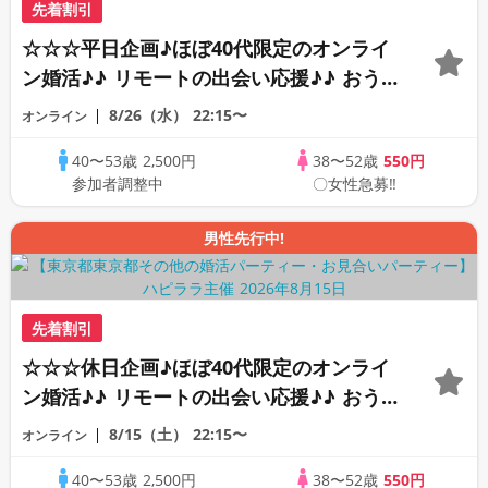
先着割引
☆☆☆平日企画♪ほぼ40代限定のオンライ
ン婚活♪♪ リモートの出会い応援♪♪ おう
ちで乾杯しませんか♪♪ ☆全国の方が対象
8/26（水）
22:15〜
オンライン
☆ 司会進行あり♪♪ THE 43s ONLINE
40〜53歳
2,500円
38〜52歳
550円
PARTY!!
参加者調整中
〇女性急募‼
男性先行中!
先着割引
☆☆☆休日企画♪ほぼ40代限定のオンライ
ン婚活♪♪ リモートの出会い応援♪♪ おう
ちで乾杯しませんか♪♪ ☆全国の方が対象
8/15（土）
22:15〜
オンライン
☆ 司会進行あり♪♪ THE 42s ONLINE
40〜53歳
2,500円
38〜52歳
550円
PARTY!!