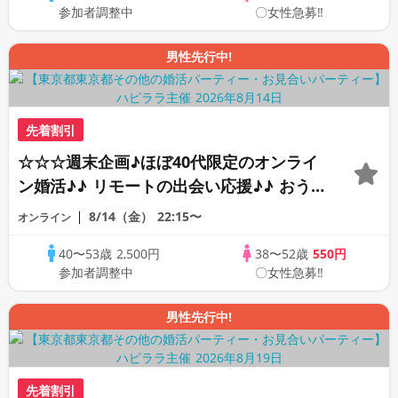
参加者調整中
〇女性急募‼
男性先行中!
先着割引
☆☆☆週末企画♪ほぼ40代限定のオンライ
ン婚活♪♪ リモートの出会い応援♪♪ おう
ちで乾杯しませんか♪♪ ☆全国の方が対象
8/14（金）
22:15〜
オンライン
☆ 司会進行あり♪♪ THE 41s ONLINE
40〜53歳
2,500円
38〜52歳
550円
PARTY!!
参加者調整中
〇女性急募‼
男性先行中!
先着割引