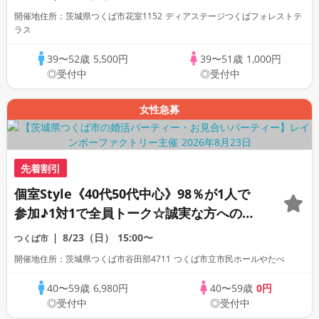
心して紹介できる♡
開催地住所：茨城県つくば市花室1152 ディアステージつくばフォレストテ
ラス
39〜52歳
5,500円
39〜51歳
1,000円
◎受付中
◎受付中
女性急募
先着割引
個室Style《40代50代中心》98％が1人で
参加♪1対1で全員トーク☆誠実な方への婚
活パーティー
8/23（日）
15:00〜
つくば市
開催地住所：茨城県つくば市谷田部4711 つくば市立市民ホールやたべ
40〜59歳
6,980円
40〜59歳
0円
◎受付中
◎受付中