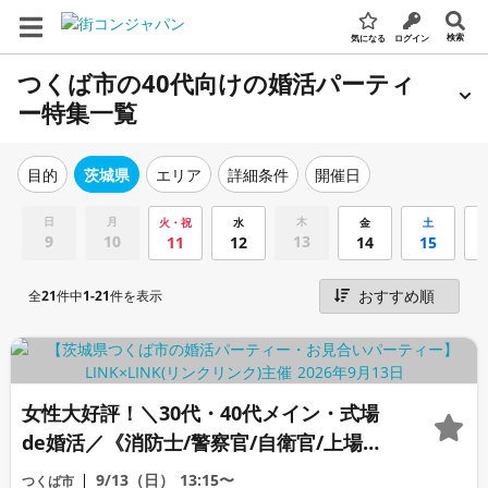
検索
気になる
ログイン
つくば市の40代向けの婚活パーティ
ー特集一覧
エリア
詳細条件
開催日
目的
茨城県
日
月
木
火・祝
水
金
土
9
10
13
11
12
14
15
全
21
件中
1-21
件を表示
女性大好評！＼30代・40代メイン・式場
de婚活／《消防士/警察官/自衛官/上場
etc》魅力的職業の男性 家族・友人にも安
9/13（日）
13:15〜
つくば市