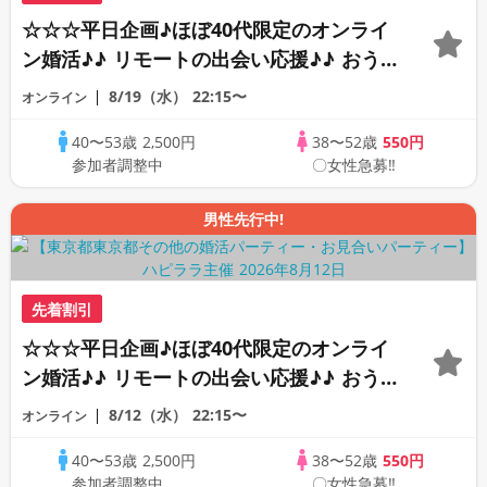
☆☆☆平日企画♪ほぼ40代限定のオンライ
ン婚活♪♪ リモートの出会い応援♪♪ おう
ちで乾杯しませんか♪♪ ☆全国の方が対象
8/19（水）
22:15〜
オンライン
☆ 司会進行あり♪♪ THE 42s ONLINE
40〜53歳
2,500円
38〜52歳
550円
PARTY!!
参加者調整中
〇女性急募‼
男性先行中!
先着割引
☆☆☆平日企画♪ほぼ40代限定のオンライ
ン婚活♪♪ リモートの出会い応援♪♪ おう
ちで乾杯しませんか♪♪ ☆全国の方が対象
8/12（水）
22:15〜
オンライン
☆ 司会進行あり♪♪ THE 41s ONLINE
40〜53歳
2,500円
38〜52歳
550円
PARTY!!
参加者調整中
〇女性急募‼