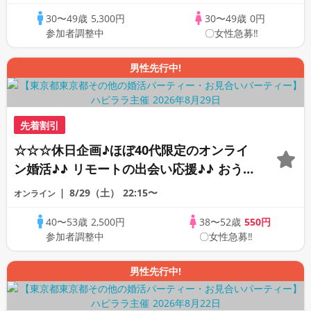
30〜49歳
5,300円
30〜49歳
0円
参加者調整中
〇女性急募‼
男性先行中!
先着割引
☆☆☆休日企画♪ほぼ40代限定のオンライ
ン婚活♪♪ リモートの出会い応援♪♪ おう
ちで乾杯しませんか♪♪ ☆全国の方が対象
8/29（土）
22:15〜
オンライン
☆ 司会進行あり♪♪ THE 44s ONLINE
40〜53歳
2,500円
38〜52歳
550円
PARTY!!
参加者調整中
〇女性急募‼
男性先行中!