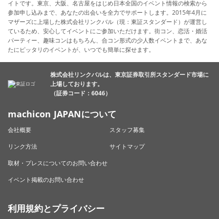
イトです。東京、大阪、名古屋をはじめ日本全国のイベント情報の検索から
参加申し込みまで、あなたの出会いを全力でサポートします。2015年4月に
マザーズに上場した株式会社リンクバル（現：東証スタンダード）が運営し
ているため、安心してイベントにご参加いただけます。街コン、恋活・婚活
パーティー、趣味コンはもちろん、合コン形式の少人数イベントまで、あな
たにピッタリのイベントが、いつでも簡単に探せます。
株式会社リンクバルは、東京証券取引所スタンダード市場に
上場しております。
（証券コード：6046）
machicon JAPANについて
会社概要
スタッフ募集
リンク方法
サイトマップ
取材・プレスについてのお問い合わせ
イベント掲載のお問い合わせ
利用規約とプライバシー