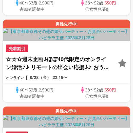
40〜53歳
2,500円
38〜52歳
550円
PARTY!!
参加者調整中
〇女性急募‼
男性先行中!
先着割引
☆☆☆週末企画♪ほぼ40代限定のオンライ
ン婚活♪♪ リモートの出会い応援♪♪ おう
ちで乾杯しませんか♪♪ ☆全国の方が対象
8/28（金）
22:15〜
オンライン
☆ 司会進行あり♪♪ THE 43s ONLINE
40〜53歳
2,500円
38〜52歳
550円
PARTY!!
参加者調整中
〇女性急募‼
男性先行中!