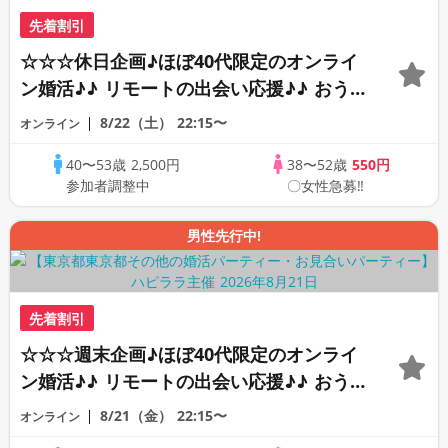
先着割引
☆☆☆休日企画♪ほぼ40代限定のオンライ
ン婚活♪♪ リモートの出会い応援♪♪ おう
ちで乾杯しませんか♪♪ ☆全国の方が対象
8/22（土）
22:15〜
オンライン
☆ 司会進行あり♪♪ THE 43s ONLINE
40〜53歳
2,500円
38〜52歳
550円
PARTY!!
参加者調整中
〇女性急募‼
男性先行中!
先着割引
☆☆☆週末企画♪ほぼ40代限定のオンライ
ン婚活♪♪ リモートの出会い応援♪♪ おう
ちで乾杯しませんか♪♪ ☆全国の方が対象
8/21（金）
22:15〜
オンライン
☆ 司会進行あり♪♪ THE 42s ONLINE