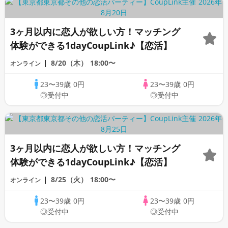
3ヶ月以内に恋人が欲しい方！マッチング
体験ができる1dayCoupLink♪【恋活】
8/20（木）
18:00〜
オンライン
23〜39歳
0円
23〜39歳
0円
◎受付中
◎受付中
3ヶ月以内に恋人が欲しい方！マッチング
体験ができる1dayCoupLink♪【恋活】
8/25（火）
18:00〜
オンライン
23〜39歳
0円
23〜39歳
0円
◎受付中
◎受付中