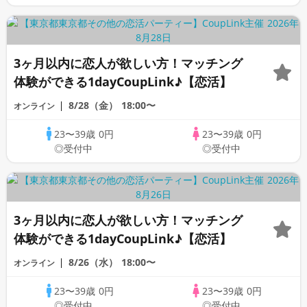
3ヶ月以内に恋人が欲しい方！マッチング
体験ができる1dayCoupLink♪【恋活】
8/28（金）
18:00〜
オンライン
23〜39歳
0円
23〜39歳
0円
◎受付中
◎受付中
3ヶ月以内に恋人が欲しい方！マッチング
体験ができる1dayCoupLink♪【恋活】
8/26（水）
18:00〜
オンライン
23〜39歳
0円
23〜39歳
0円
◎受付中
◎受付中