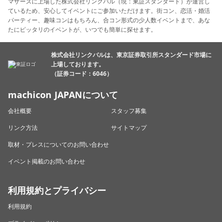
マザーズに上場した株式会社リンクバル（現：東証スタンダード）が運営し
ているため、安心してイベントにご参加いただけます。街コン、恋活・婚活
パーティー、趣味コンはもちろん、合コン形式の少人数イベントまで、あな
たにピッタリのイベントが、いつでも簡単に探せます。
株式会社リンクバルは、東京証券取引所スタンダード市場に
上場しております。
（証券コード：6046）
machicon JAPANについて
会社概要
スタッフ募集
リンク方法
サイトマップ
取材・プレスについてのお問い合わせ
イベント掲載のお問い合わせ
利用規約とプライバシー
利用規約