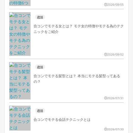
2026/08/05
恋活
合コンでモテる女とは？ モテ女の特徴やモテる為のテク
ニックをご紹介
2026/08/02
恋活
合コンでモテる髪型とは？ 本当にモテる髪型ってある
の？
2026/07/31
恋活
合コンでモテる会話テクニックとは
2026/07/30