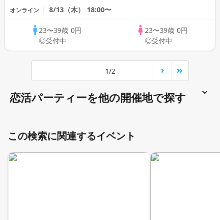
8/13（木）
18:00〜
オンライン
23〜39歳
0円
23〜39歳
0円
◎受付中
◎受付中
1/2
恋活パーティーを他の開催地で探す
この検索に関連するイベント