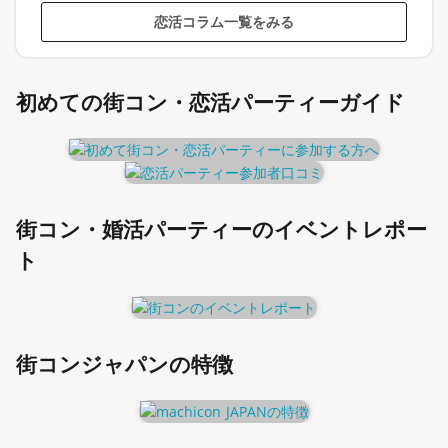
恋活コラム一覧をみる
初めての街コン・恋活パーティーガイド
街コン・婚活パーティーのイベントレポー
ト
街コンジャパンの特徴