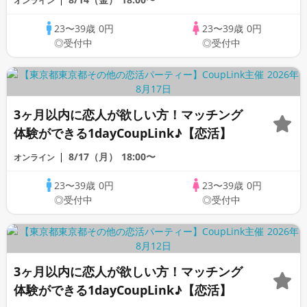
オンライン
23〜39歳
0円
23〜39歳
0円
◎受付中
◎受付中
3ヶ月以内に恋人が欲しい方！マッチング
体験ができる1dayCoupLink♪【恋活】
8/17（月）
18:00〜
オンライン
23〜39歳
0円
23〜39歳
0円
◎受付中
◎受付中
3ヶ月以内に恋人が欲しい方！マッチング
体験ができる1dayCoupLink♪【恋活】