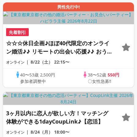
男性先行中!
先着割引
☆☆☆休日企画♪ほぼ40代限定のオンライ
ン婚活♪♪ リモートの出会い応援♪♪ おう
ちで乾杯しませんか♪♪ ☆全国の方が対象
8/22（土）
22:15〜
オンライン
☆ 司会進行あり♪♪ THE 43s ONLINE
40〜53歳
2,500円
38〜52歳
550円
PARTY!!
参加者調整中
〇女性急募‼
3ヶ月以内に恋人が欲しい方！マッチング
体験ができる1dayCoupLink♪【恋活】
8/24（月）
18:00〜
オンライン