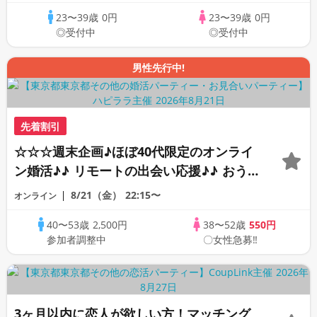
23〜39歳
0円
23〜39歳
0円
◎受付中
◎受付中
男性先行中!
先着割引
☆☆☆週末企画♪ほぼ40代限定のオンライ
ン婚活♪♪ リモートの出会い応援♪♪ おう
ちで乾杯しませんか♪♪ ☆全国の方が対象
8/21（金）
22:15〜
オンライン
☆ 司会進行あり♪♪ THE 42s ONLINE
40〜53歳
2,500円
38〜52歳
550円
PARTY!!
参加者調整中
〇女性急募‼
3ヶ月以内に恋人が欲しい方！マッチング