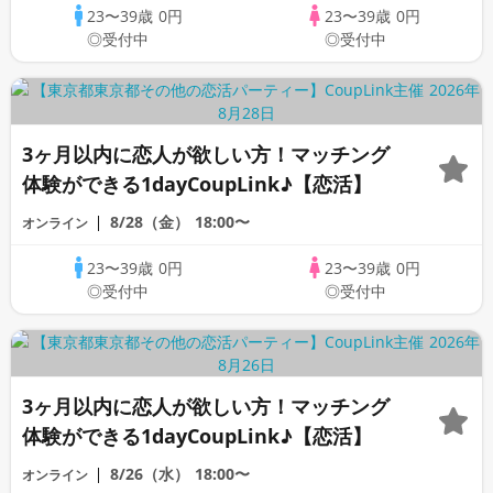
23〜39歳
0円
23〜39歳
0円
◎受付中
◎受付中
3ヶ月以内に恋人が欲しい方！マッチング
体験ができる1dayCoupLink♪【恋活】
8/28（金）
18:00〜
オンライン
23〜39歳
0円
23〜39歳
0円
◎受付中
◎受付中
3ヶ月以内に恋人が欲しい方！マッチング
体験ができる1dayCoupLink♪【恋活】
8/26（水）
18:00〜
オンライン