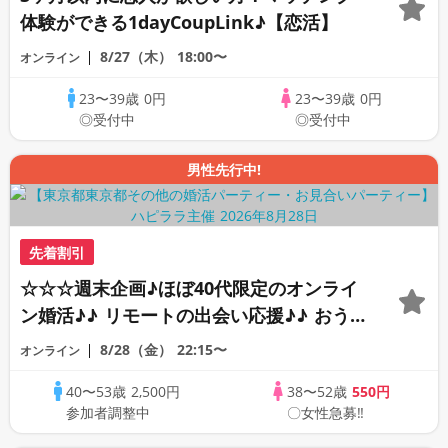
体験ができる1dayCoupLink♪【恋活】
8/27（木）
18:00〜
オンライン
23〜39歳
0円
23〜39歳
0円
◎受付中
◎受付中
男性先行中!
先着割引
☆☆☆週末企画♪ほぼ40代限定のオンライ
ン婚活♪♪ リモートの出会い応援♪♪ おう
ちで乾杯しませんか♪♪ ☆全国の方が対象
8/28（金）
22:15〜
オンライン
☆ 司会進行あり♪♪ THE 43s ONLINE
40〜53歳
2,500円
38〜52歳
550円
PARTY!!
参加者調整中
〇女性急募‼