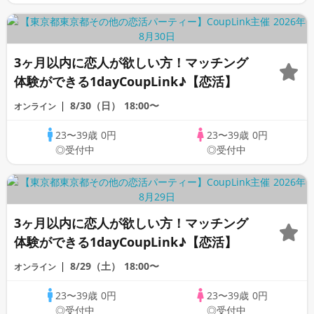
3ヶ月以内に恋人が欲しい方！マッチング
体験ができる1dayCoupLink♪【恋活】
8/30（日）
18:00〜
オンライン
23〜39歳
0円
23〜39歳
0円
◎受付中
◎受付中
3ヶ月以内に恋人が欲しい方！マッチング
体験ができる1dayCoupLink♪【恋活】
8/29（土）
18:00〜
オンライン
23〜39歳
0円
23〜39歳
0円
◎受付中
◎受付中