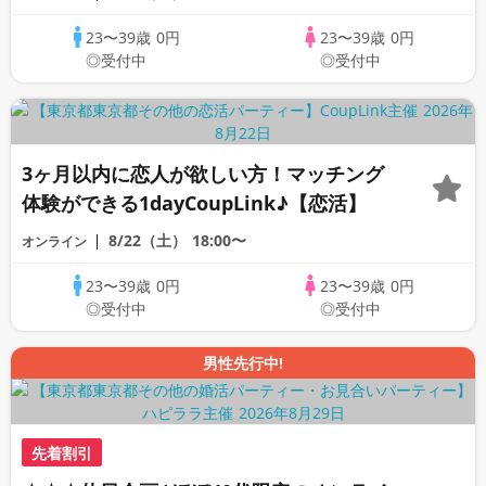
23〜39歳
0円
23〜39歳
0円
◎受付中
◎受付中
3ヶ月以内に恋人が欲しい方！マッチング
体験ができる1dayCoupLink♪【恋活】
8/22（土）
18:00〜
オンライン
23〜39歳
0円
23〜39歳
0円
◎受付中
◎受付中
男性先行中!
先着割引