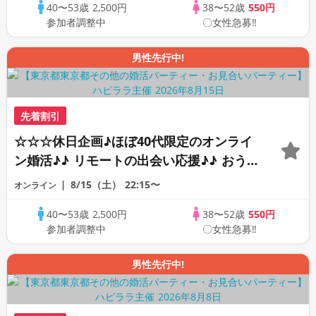
40〜53歳
2,500円
38〜52歳
550円
PARTY!!
参加者調整中
〇女性急募‼
男性先行中!
先着割引
☆☆☆休日企画♪ほぼ40代限定のオンライ
ン婚活♪♪ リモートの出会い応援♪♪ おう
ちで乾杯しませんか♪♪ ☆全国の方が対象
8/15（土）
22:15〜
オンライン
☆ 司会進行あり♪♪ THE 42s ONLINE
40〜53歳
2,500円
38〜52歳
550円
PARTY!!
参加者調整中
〇女性急募‼
男性先行中!