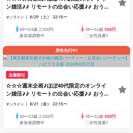
ン婚活♪♪ リモートの出会い応援♪♪ おう
ちで乾杯しませんか♪♪ ☆全国の方が対象
8/29（土）
22:15〜
オンライン
☆ 司会進行あり♪♪ THE 44s ONLINE
40〜53歳
2,500円
38〜52歳
550円
PARTY!!
参加者調整中
〇女性急募‼
男性先行中!
先着割引
☆☆☆週末企画♪ほぼ40代限定のオンライ
ン婚活♪♪ リモートの出会い応援♪♪ おう
ちで乾杯しませんか♪♪ ☆全国の方が対象
8/21（金）
22:15〜
オンライン
☆ 司会進行あり♪♪ THE 42s ONLINE
40〜53歳
2,500円
38〜52歳
550円
PARTY!!
参加者調整中
〇女性急募‼