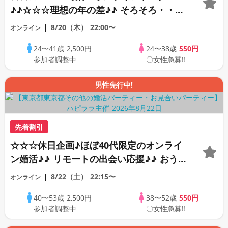
♪♪☆☆☆理想の年の差♪♪ そろそろ・・・
素敵な恋人見つけたい♪ ♪☆カジュアルな
8/20（木）
22:00〜
オンライン
オンライン婚活☆全国の方が対象☆司会進
24〜41歳
2,500円
24〜38歳
550円
行あり♪♪
参加者調整中
〇女性急募‼
男性先行中!
先着割引
☆☆☆休日企画♪ほぼ40代限定のオンライ
ン婚活♪♪ リモートの出会い応援♪♪ おう
ちで乾杯しませんか♪♪ ☆全国の方が対象
8/22（土）
22:15〜
オンライン
☆ 司会進行あり♪♪ THE 43s ONLINE
40〜53歳
2,500円
38〜52歳
550円
PARTY!!
参加者調整中
〇女性急募‼