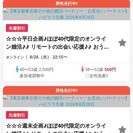
男性先行中!
先着割引
☆☆☆平日企画♪ほぼ40代限定のオンライ
ン婚活♪♪ リモートの出会い応援♪♪ おう
ちで乾杯しませんか♪♪ ☆全国の方が対象
8/26（水）
22:15〜
オンライン
☆ 司会進行あり♪♪ THE 43s ONLINE
40〜53歳
2,500円
38〜52歳
550円
PARTY!!
参加者調整中
〇女性急募‼
男性先行中!
先着割引
☆☆☆週末企画♪ほぼ40代限定のオンライ