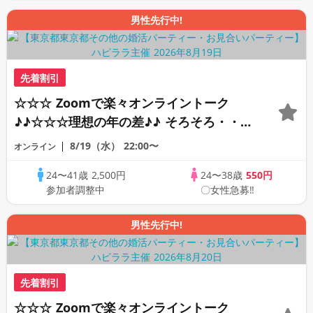
男性先行中!
先着割引
☆☆☆ Zoomで楽々オンライントーク
♪♪☆☆☆理想の年の差♪♪ そろそろ・・・
素敵な恋人見つけたい♪ ♪☆カジュアルな
8/19（水）
22:00〜
オンライン
オンライン婚活☆全国の方が対象☆司会進
24〜41歳
2,500円
24〜38歳
550円
行あり♪♪
参加者調整中
〇女性急募‼
男性先行中!
先着割引
☆☆☆ Zoomで楽々オンライントーク