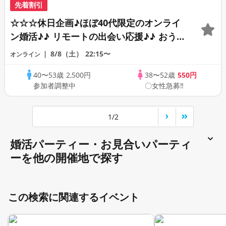
先着割引
☆☆☆休日企画♪ほぼ40代限定のオンライ
ン婚活♪♪ リモートの出会い応援♪♪ おう
ちで乾杯しませんか♪♪ ☆全国の方が対象
8/8（土）
22:15〜
オンライン
☆ 司会進行あり♪♪ THE 41s ONLINE
40〜53歳
2,500円
38〜52歳
550円
PARTY!!
参加者調整中
〇女性急募‼
1/2
婚活パーティー・お見合いパーティ
ーを他の開催地で探す
この検索に関連するイベント