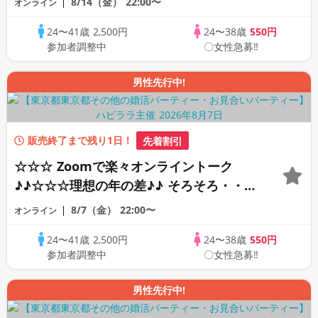
8/14（金）
22:00〜
オンライン
オンライン婚活☆全国の方が対象☆司会進
24〜41歳
2,500円
24〜38歳
550円
行あり♪♪
参加者調整中
〇女性急募‼
男性先行中!
販売終了まで残り1日！
先着割引
☆☆☆ Zoomで楽々オンライントーク
♪♪☆☆☆理想の年の差♪♪ そろそろ・・・
素敵な恋人見つけたい♪ ♪☆カジュアルな
8/7（金）
22:00〜
オンライン
オンライン婚活☆全国の方が対象☆司会進
24〜41歳
2,500円
24〜38歳
550円
行あり♪♪
参加者調整中
〇女性急募‼
男性先行中!