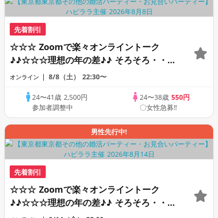
先着割引
☆☆☆ Zoomで楽々オンライントーク
♪♪☆☆☆理想の年の差♪♪ そろそろ・・・
素敵な恋人見つけたい♪ ♪☆カジュアルな
8/8（土）
22:30〜
オンライン
オンライン婚活☆全国の方が対象☆司会進
24〜41歳
2,500円
24〜38歳
550円
行あり♪♪
参加者調整中
〇女性急募‼
男性先行中!
先着割引
☆☆☆ Zoomで楽々オンライントーク
♪♪☆☆☆理想の年の差♪♪ そろそろ・・・
素敵な恋人見つけたい♪ ♪☆カジュアルな