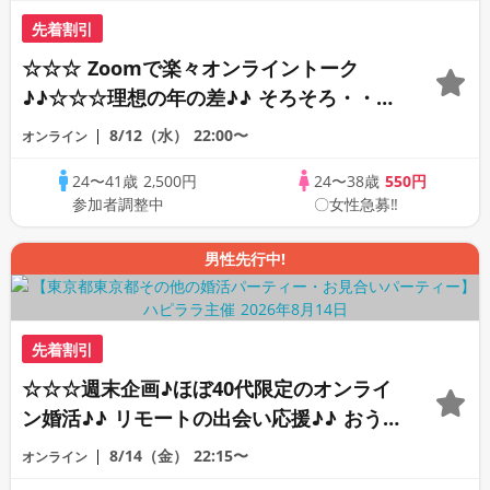
先着割引
☆☆☆ Zoomで楽々オンライントーク
♪♪☆☆☆理想の年の差♪♪ そろそろ・・・
素敵な恋人見つけたい♪ ♪☆カジュアルな
8/12（水）
22:00〜
オンライン
オンライン婚活☆全国の方が対象☆司会進
24〜41歳
2,500円
24〜38歳
550円
行あり♪♪
参加者調整中
〇女性急募‼
男性先行中!
先着割引
☆☆☆週末企画♪ほぼ40代限定のオンライ
ン婚活♪♪ リモートの出会い応援♪♪ おう
ちで乾杯しませんか♪♪ ☆全国の方が対象
8/14（金）
22:15〜
オンライン
☆ 司会進行あり♪♪ THE 41s ONLINE