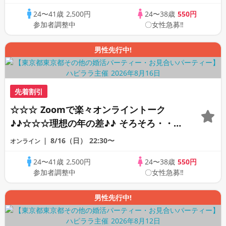
オンライン婚活☆全国の方が対象☆司会進
24〜41歳
2,500円
24〜38歳
550円
行あり♪♪
参加者調整中
〇女性急募‼
男性先行中!
先着割引
☆☆☆ Zoomで楽々オンライントーク
♪♪☆☆☆理想の年の差♪♪ そろそろ・・・
素敵な恋人見つけたい♪ ♪☆カジュアルな
8/16（日）
22:30〜
オンライン
オンライン婚活☆全国の方が対象☆司会進
24〜41歳
2,500円
24〜38歳
550円
行あり♪♪
参加者調整中
〇女性急募‼
男性先行中!