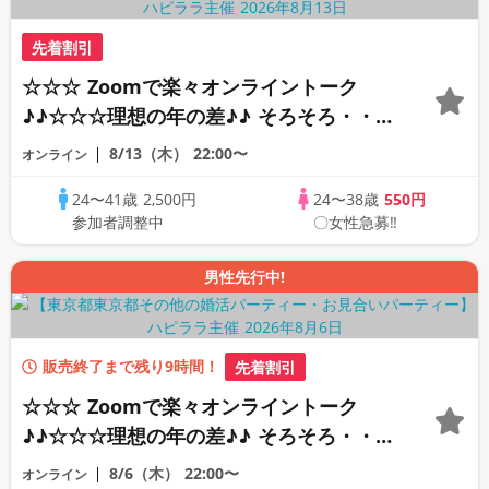
先着割引
☆☆☆ Zoomで楽々オンライントーク
♪♪☆☆☆理想の年の差♪♪ そろそろ・・・
素敵な恋人見つけたい♪ ♪☆カジュアルな
8/13（木）
22:00〜
オンライン
オンライン婚活☆全国の方が対象☆司会進
24〜41歳
2,500円
24〜38歳
550円
行あり♪♪
参加者調整中
〇女性急募‼
男性先行中!
販売終了まで残り9時間！
先着割引
☆☆☆ Zoomで楽々オンライントーク
♪♪☆☆☆理想の年の差♪♪ そろそろ・・・
素敵な恋人見つけたい♪ ♪☆カジュアルな
8/6（木）
22:00〜
オンライン