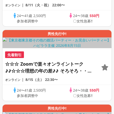
素敵な恋人見つけたい♪ ♪☆カジュアルな
8/11（火・祝）
22:00〜
オンライン
オンライン婚活☆全国の方が対象☆司会進
24〜41歳
2,500円
24〜38歳
550円
行あり♪♪
参加者調整中
〇女性急募‼
男性先行中!
先着割引
☆☆☆ Zoomで楽々オンライントーク
♪♪☆☆☆理想の年の差♪♪ そろそろ・・・
素敵な恋人見つけたい♪ ♪☆カジュアルな
8/15（土）
22:30〜
オンライン
オンライン婚活☆全国の方が対象☆司会進
24〜41歳
2,500円
24〜38歳
550円
行あり♪♪
参加者調整中
〇女性急募‼
男性先行中!