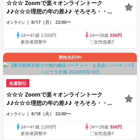
☆☆☆ Zoomで楽々オンライントーク
♪♪☆☆☆理想の年の差♪♪ そろそろ・・・
素敵な恋人見つけたい♪ ♪☆カジュアルな
8/17（月）
22:00〜
オンライン
オンライン婚活☆全国の方が対象☆司会進
24〜41歳
2,500円
24〜38歳
550円
行あり♪♪
参加者調整中
〇女性急募‼
男性先行中!
先着割引
☆☆☆ Zoomで楽々オンライントーク
♪♪☆☆☆理想の年の差♪♪ そろそろ・・・
素敵な恋人見つけたい♪ ♪☆カジュアルな
8/18（火）
22:00〜
オンライン
オンライン婚活☆全国の方が対象☆司会進
24〜41歳
2,500円
24〜38歳
550円
行あり♪♪
参加者調整中
〇女性急募‼