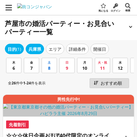
検索
気になる
ログイン
芦屋市の婚活パーティー・お見合い
パーティー一覧
エリア
詳細条件
開催日
目的
(1)
兵庫県
木
金
土
日
月
火・祝
水
6
7
8
9
10
11
12
全
26
件中
1-24
件を表示
男性先行中!
先着割引
☆☆☆休日企画♪ほぼ40代限定のオンライ