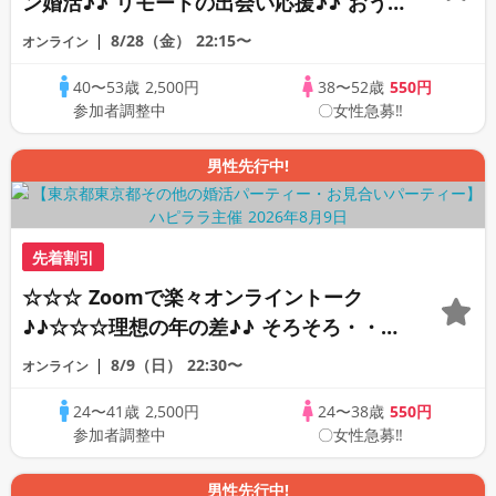
ン婚活♪♪ リモートの出会い応援♪♪ おう
ちで乾杯しませんか♪♪ ☆全国の方が対象
8/28（金）
22:15〜
オンライン
☆ 司会進行あり♪♪ THE 43s ONLINE
40〜53歳
2,500円
38〜52歳
550円
PARTY!!
参加者調整中
〇女性急募‼
男性先行中!
先着割引
☆☆☆ Zoomで楽々オンライントーク
♪♪☆☆☆理想の年の差♪♪ そろそろ・・・
素敵な恋人見つけたい♪ ♪☆カジュアルな
8/9（日）
22:30〜
オンライン
オンライン婚活☆全国の方が対象☆司会進
24〜41歳
2,500円
24〜38歳
550円
行あり♪♪
参加者調整中
〇女性急募‼
男性先行中!