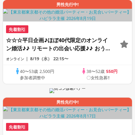
男性先行中!
先着割引
☆☆☆平日企画♪ほぼ40代限定のオンライ
ン婚活♪♪ リモートの出会い応援♪♪ おう
ちで乾杯しませんか♪♪ ☆全国の方が対象
8/19（水）
22:15〜
オンライン
☆ 司会進行あり♪♪ THE 42s ONLINE
40〜53歳
2,500円
38〜52歳
550円
PARTY!!
参加者調整中
〇女性急募‼
男性先行中!
先着割引