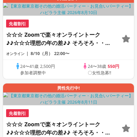
先着割引
☆☆☆ Zoomで楽々オンライントーク
♪♪☆☆☆理想の年の差♪♪ そろそろ・・・
素敵な恋人見つけたい♪ ♪☆カジュアルな
8/10（月）
22:00〜
オンライン
オンライン婚活☆全国の方が対象☆司会進
24〜41歳
2,500円
24〜38歳
550円
行あり♪♪
参加者調整中
〇女性急募‼
男性先行中!
先着割引
☆☆☆ Zoomで楽々オンライントーク
♪♪☆☆☆理想の年の差♪♪ そろそろ・・・