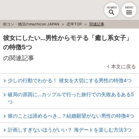
SEARCH
MENU
街コン・婚活のmachicon JAPAN
恋学TOP
関連記事
彼女にしたい…男性からモテる「癒し系女子」
の特徴5つ
の関連記事
本文に戻る
少しの行動でわかる！ 彼女を大切にする男性の特徴4つ
破局の原因に…カップルで行った旅行での失敗あるある5
つ
彼のことは諦めるべき…？結婚願望がない男性の特徴4つ
計画しすぎないほうがいい？ 海デートを楽しむ方法3つ