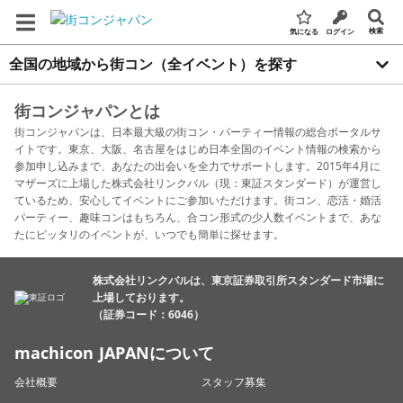
検索
気になる
ログイン
全国の地域から街コン（全イベント）を探す
街コンジャパンとは
街コンジャパンは、日本最大級の街コン・パーティー情報の総合ポータルサ
イトです。東京、大阪、名古屋をはじめ日本全国のイベント情報の検索から
参加申し込みまで、あなたの出会いを全力でサポートします。2015年4月に
マザーズに上場した株式会社リンクバル（現：東証スタンダード）が運営し
ているため、安心してイベントにご参加いただけます。街コン、恋活・婚活
パーティー、趣味コンはもちろん、合コン形式の少人数イベントまで、あな
たにピッタリのイベントが、いつでも簡単に探せます。
株式会社リンクバルは、東京証券取引所スタンダード市場に
上場しております。
（証券コード：6046）
machicon JAPANについて
会社概要
スタッフ募集