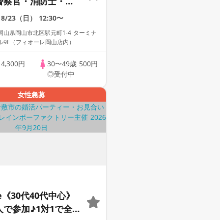
警察官・消防士・自
務員等安定職業男性
8/23（日）
12:30〜
【個室】婚活パーテ
山県岡山市北区駅元町1-4 ターミナ
剣な出会い～
ル9F（フィオーレ岡山店内）
歳
4,300円
30〜49歳
500円
◎受付中
女性急募
le《30代40代中心》
人で参加♪1対1で全