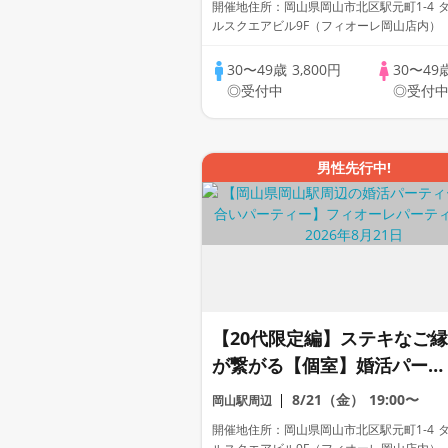
開催地住所：岡山県岡山市北区駅元町1-4 
ルスクエアビル9F（フィオーレ岡山店内）
30〜49歳
3,800円
30〜49
◎受付中
◎受付
男性先行中!
【20代限定編】ステキなご縁
が繋がる【個室】婚活パーテ
ィー～真剣な出会い～
8/21（金）
19:00〜
岡山駅周辺
開催地住所：岡山県岡山市北区駅元町1-4 