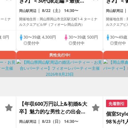
き♪】＜30代限定編＞最後の
き♪】＜
恋がしたい♪【個室】婚活パ
衛官・公
8/22（土）
14:30〜
岡山駅周辺
岡山駅周辺
ーティー～真剣な出会い～
集合編＞
ターミナ
開催地住所：岡山県岡山市北区駅元町1-4 ターミナ
開催地住所：岡
ィー～真
ルスクエアビル9F（フィオーレ岡山店内）
ルスクエアビ
歳
0円
30〜39歳
4,300円
30〜39歳
500円
30〜49
中
◎受付中
◎受付中
◎受付中
男性先行中!
【年収600万円以上&初婚&大
先着割引
卒】魅力的な男性との出会い
個室Sty
♪【個室】婚活パーティー～
98％が1
8/23（日）
14:30〜
岡山駅周辺
真剣な出会い～