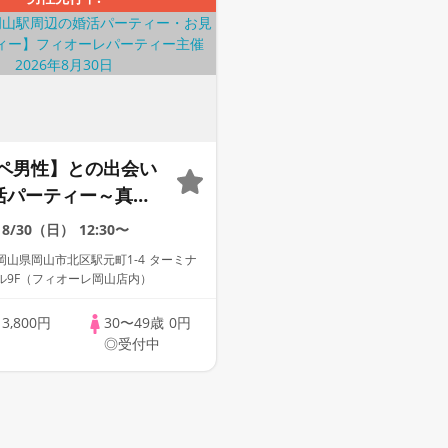
ペ男性】との出会い
活パーティー～真剣
～
8/30（日）
12:30〜
山県岡山市北区駅元町1-4 ターミナ
ル9F（フィオーレ岡山店内）
歳
3,800円
30〜49歳
0円
◎受付中