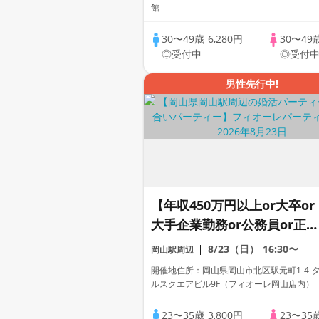
館
30〜49歳
6,280円
30〜49
◎受付中
◎受付
男性先行中!
【年収450万円以上or大卒or
大手企業勤務or公務員or正社
員の包容力のある】男性との
8/23（日）
16:30〜
岡山駅周辺
出会い♪個室婚活パーティー
開催地住所：岡山県岡山市北区駅元町1-4 
～真剣な出会い～
ルスクエアビル9F（フィオーレ岡山店内）
23〜35歳
3,800円
23〜35