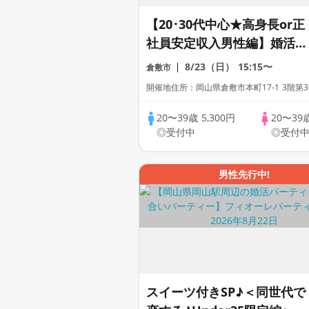
【20･30代中心★高身長or正
社員安定収入男性編】婚活パ
ーティー・街コン ～真剣な
8/23（日）
15:15〜
倉敷市
出会い～
開催地住所：岡山県倉敷市本町17-1 3階第
20〜39歳
5,300円
20〜39
◎受付中
◎受付
男性先行中!
スイーツ付きSP♪＜同世代で