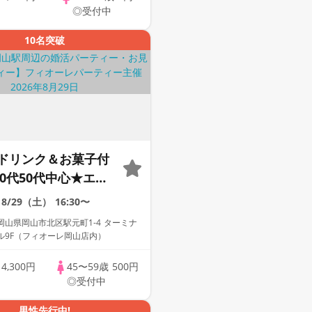
◎受付中
10名突破
ドリンク＆お菓子付
0代50代中心★エグ
ブ男性編【個室】婚
8/29（土）
16:30〜
ィー～真剣な出会い
山県岡山市北区駅元町1-4 ターミナ
ル9F（フィオーレ岡山店内）
歳
4,300円
45〜59歳
500円
◎受付中
男性先行中!