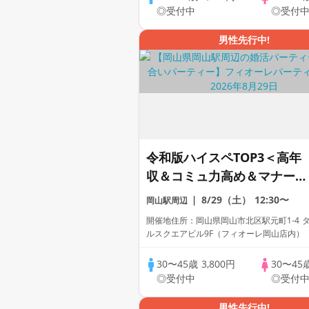
◎受付中
◎受付
男性先行中!
令和版ハイスペTOP3＜高年
収＆コミュ力高め＆マナーが
いい＞男性集合編【個室】婚
8/29（土）
12:30〜
岡山駅周辺
活パーティー～真剣な出会い
開催地住所：岡山県岡山市北区駅元町1-4 
～
ルスクエアビル9F（フィオーレ岡山店内）
30〜45歳
3,800円
30〜45
◎受付中
◎受付
男性先行中!