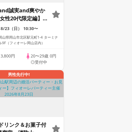
nd誠実and爽やか
S女性20代限定編】個
ーティー～真剣な出
8/23（日）
10:30〜
山県岡山市北区駅元町1-4 ターミナ
ル9F（フィオーレ岡山店内）
歳
3,800円
20〜29歳
0円
◎受付中
男性先行中!
ドリンク＆お菓子付