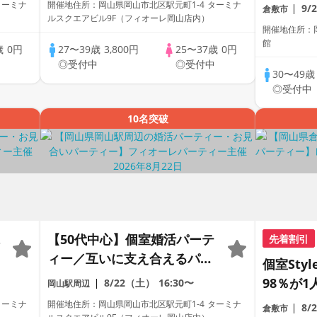
員トーク
ターミナ
開催地住所：岡山県岡山市北区駅元町1-4 ターミナ
9/
倉敷市
ルスクエアビル9F（フィオーレ岡山店内）
パーティ
開催地住所：
館
歳
0円
27〜39歳
3,800円
25〜37歳
0円
中
◎受付中
◎受付中
30〜49
◎受付中
10名突破
【50代中心】個室婚活パーテ
先着割引
ィー／互いに支え合えるパー
個室Sty
トナー探し♪～真剣な出会い
98％が1
8/22（土）
16:30〜
岡山駅周辺
～
員トーク
ターミナ
開催地住所：岡山県岡山市北区駅元町1-4 ターミナ
8/
倉敷市