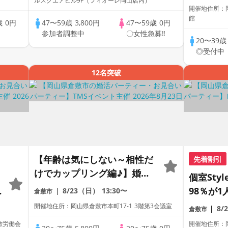
ルスクエアビル9F（フィオーレ岡山店内）
パーティ
開催地住所：
館
歳
0円
47〜59歳
3,800円
47〜59歳
0円
中
参加者調整中
〇女性急募‼
20〜39
◎受付中
12名突破
【年齢は気にしない～相性だ
先着割引
けでカップリング編♪】婚活
個室Sty
パーティー・街コン ～真剣
98％が1
8/23（日）
13:30〜
倉敷市
な出会い～
員トーク
開催地住所：岡山県倉敷市本町17-1 3階第3会議室
8/
倉敷市
パーティ
敷労働会
開催地住所：