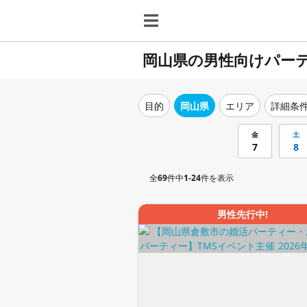
岡山県の男性向けパー
目的
岡山県
エリア
詳細条
金
土
7
8
全
69
件中
1-24
件を表示
男性先行中!