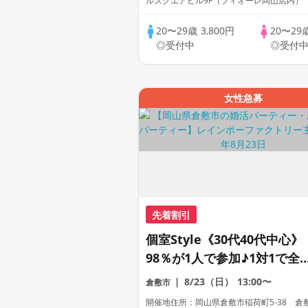
ルスクエアビル9F（フィオーレ岡山店内）
20〜29歳
3,800円
20〜29
◎受付中
◎受付
女性急募
先着割引
個室Style《30代40代中心》
98％が1人で参加♪1対1で全
員トーク☆誠実な方への婚活
8/23（日）
13:00〜
倉敷市
パーティー
開催地住所：岡山県倉敷市稲荷町5‐38 倉