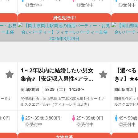
中
◎受付中
◎受付中
◎受付中
男性先行中!
1～2年以内に結婚したい男女
【選べる
集合♪【安定収入男性×アラサ
き♪】★4
ー編】個室婚活パーティー～
ゼクティ
8/29（土）
14:30〜
岡山駅周辺
岡山駅周辺
真剣な出会い～
活パーテ
ターミナ
開催地住所：岡山県岡山市北区駅元町1-4 ターミナ
開催地住所：岡
～
ルスクエアビル9F（フィオーレ岡山店内）
ルスクエアビ
歳
0円
25〜35歳
3,800円
25〜35歳
0円
45〜59
中
◎受付中
◎受付中
◎受付中
女性急募