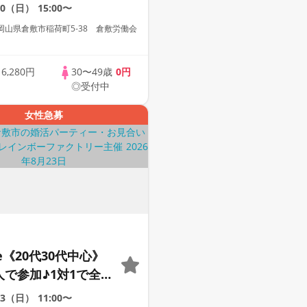
☆誠実な方への婚活
20（日）
15:00〜
ー
岡山県倉敷市稲荷町5‐38 倉敷労働会
歳
6,280円
30〜49歳
0円
◎受付中
女性急募
le《20代30代中心》
人で参加♪1対1で全
☆誠実な方への婚活
23（日）
11:00〜