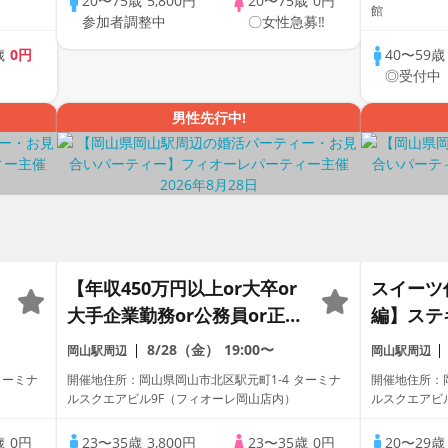
20〜75歳
5,800円
20〜75歳
0円
館
参加者調整中
〇女性急募‼
歳
0円
40〜59
中
◎受付中
男性先行中!
【年収450万円以上or大卒or
スイーツ
大手企業勤務or公務員or正社
編】ステ
員の包容力のある】男性との
【個室】
8/28（金）
19:00〜
岡山駅周辺
岡山駅周辺
出会い♪個室婚活パーティー
剣な出会
ターミナ
開催地住所：岡山県岡山市北区駅元町1-4 ターミナ
開催地住所：岡
～真剣な出会い～
ルスクエアビル9F（フィオーレ岡山店内）
ルスクエアビ
歳
0円
23〜35歳
3,800円
23〜35歳
0円
20〜29