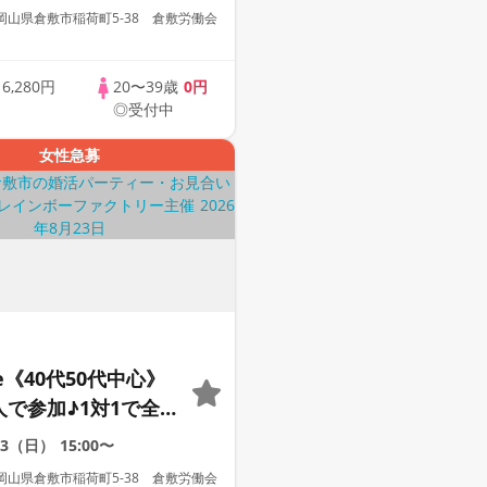
ー
岡山県倉敷市稲荷町5‐38 倉敷労働会
歳
6,280円
20〜39歳
0円
◎受付中
女性急募
le《40代50代中心》
人で参加♪1対1で全
☆誠実な方への婚活
23（日）
15:00〜
ー
岡山県倉敷市稲荷町5‐38 倉敷労働会