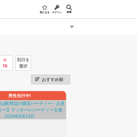
検索
気になる
ログイン
別日を
日
16
選択
男性先行中!