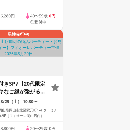
歳
6,280円
40〜59歳
0円
◎受付中
男性先行中!
付きSP♪【20代限定
キなご縁が繋がる
婚活パーティー～真
8/29（土）
10:30〜
い～
山県岡山市北区駅元町1-4 ターミナ
ル9F（フィオーレ岡山店内）
歳
3,800円
20〜29歳
0円