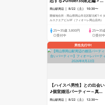
恋する♪Under35限定編＞
【個室】婚活パーティー～真
8/22（土）
10:30〜
岡山駅周辺
剣な出会い～
開催地住所：岡山県岡山市北区駅元町1-4 
ルスクエアビル9F（フィオーレ岡山店内）
25〜35歳
3,800円
25〜35
◎受付中
◎受付
男性先行中!
【ハイスペ男性】との出会い
♪個室婚活パーティー～真剣
な出会い～
8/22（土）
12:30〜
岡山駅周辺