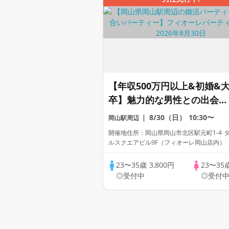
【年収500万円以上&初婚&
卒】魅力的な男性との出会い
♪【個室】婚活パーティー～
8/30（日）
10:30〜
岡山駅周辺
真剣な出会い～
開催地住所：岡山県岡山市北区駅元町1-4 
ルスクエアビル9F（フィオーレ岡山店内）
23〜35歳
3,800円
23〜35
◎受付中
◎受付