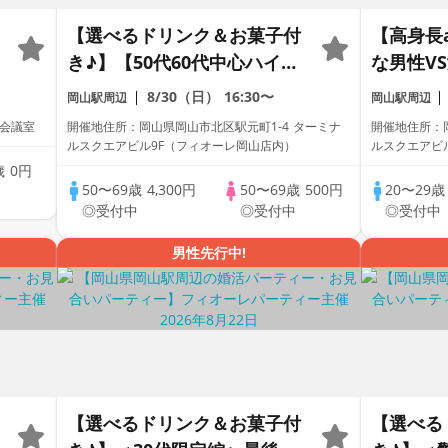
【選べるドリンク＆お菓子付
【高身長a
き♪】【50代60代中心ハイス
な男性V
ペ男性編】個室婚活パーティ
室婚活パ
8/30（日）
16:30〜
岡山駅周辺
岡山駅周辺
ー／互いに支え合えるパート
会い～
3会議室
開催地住所：岡山県岡山市北区駅元町1-4 ターミナ
開催地住所：岡
ナー探し♪～真剣な出会い～
ルスクエアビル9F（フィオーレ岡山店内）
ルスクエアビ
歳
0円
50〜69歳
4,300円
50〜69歳
500円
20〜29
中
◎受付中
◎受付中
◎受付中
男性先行中!
【選べるドリンク＆お菓子付
【選べる