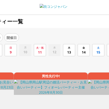
ティー一覧
件
開催日
月
水
日
火・祝
木
金
土
10
12
9
11
13
14
15
男性先行中!