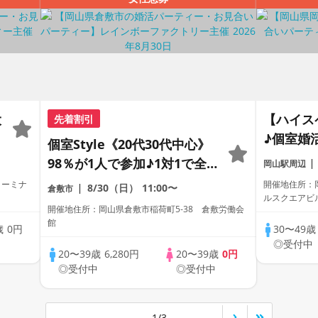
大
【ハイス
先着割引
♪個室婚
個室Style《20代30代中心》
な出会い
98％が1人で参加♪1対1で全
岡山駅周辺
員トーク☆誠実な方への婚活
ターミナ
開催地住所：岡
8/30（日）
11:00〜
倉敷市
ルスクエアビ
パーティー
開催地住所：岡山県倉敷市稲荷町5‐38 倉敷労働会
館
歳
0円
30〜49
中
◎受付中
20〜39歳
6,280円
20〜39歳
0円
◎受付中
◎受付中
1/3