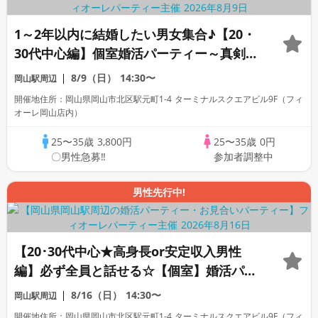
1～2年以内に結婚したい男女集合♪【20・
30代中心編】個室婚活パーティー～真剣な
出会い～
8/9（日）
14:30〜
岡山駅周辺
開催地住所：岡山県岡山市北区駅元町1-4 ターミナルスクエアビル9F（フィ
オーレ岡山店内）
25〜35歳
3,800円
25〜35歳
0円
〇男性急募‼
参加者調整中
男性先行中!
【20･30代中心★高身長or安定収入男性
編】必ず全員と話せる☆【個室】婚活パー
ティー～真剣な出会い～
8/16（日）
14:30〜
岡山駅周辺
開催地住所：岡山県岡山市北区駅元町1-4 ターミナルスクエアビル9F（フィ