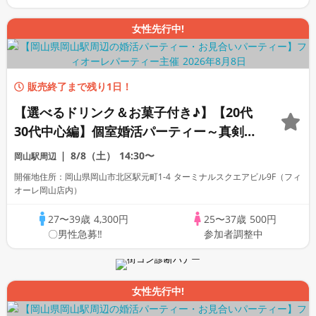
女性先行中!
販売終了まで残り1日！
【選べるドリンク＆お菓子付き♪】【20代
30代中心編】個室婚活パーティー～真剣な
出会い～
8/8（土）
14:30〜
岡山駅周辺
開催地住所：岡山県岡山市北区駅元町1-4 ターミナルスクエアビル9F（フィ
オーレ岡山店内）
27〜39歳
4,300円
25〜37歳
500円
〇男性急募‼
参加者調整中
女性先行中!