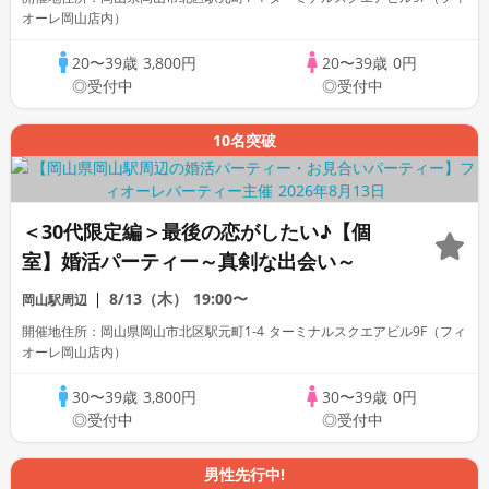
オーレ岡山店内）
20〜39歳
3,800円
20〜39歳
0円
◎受付中
◎受付中
10名突破
＜30代限定編＞最後の恋がしたい♪【個
室】婚活パーティー～真剣な出会い～
8/13（木）
19:00〜
岡山駅周辺
開催地住所：岡山県岡山市北区駅元町1-4 ターミナルスクエアビル9F（フィ
オーレ岡山店内）
30〜39歳
3,800円
30〜39歳
0円
◎受付中
◎受付中
男性先行中!