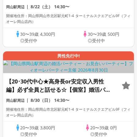
パーティー～真剣な出会い～
8/22（土）
14:30〜
岡山駅周辺
開催地住所：岡山県岡山市北区駅元町1-4 ターミナルスクエアビル9F（フィ
オーレ岡山店内）
30〜39歳
4,300円
30〜39歳
500円
◎受付中
◎受付中
男性先行中!
【20･30代中心★高身長or安定収入男性
編】必ず全員と話せる☆【個室】婚活パー
ティー～真剣な出会い～
8/30（日）
14:30〜
岡山駅周辺
開催地住所：岡山県岡山市北区駅元町1-4 ターミナルスクエアビル9F（フィ
オーレ岡山店内）
20〜39歳
3,800円
20〜39歳
0円
◎受付中
◎受付中