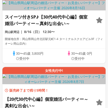
スイーツ付きSP♪【30代40代中心編】個室
婚活パーティー～真剣な出会い～
8/16（日）
12:30〜
岡山駅周辺
開催地住所：岡山県岡山市北区駅元町1-4 ターミナルスクエアビル9F（フィ
オーレ岡山店内）
30〜45歳
3,800円
30〜45歳
0円
◎受付中
◎受付中
女性先行中!
販売終了まで残り5時間！
【20代30代中心編】個室婚活パーティー～
真剣な出会い～