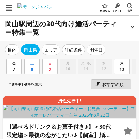
検索
気になる
ログイン
岡山駅周辺の30代向け婚活パーティ
ー特集一覧
エリア
詳細条件
開催日
目的
岡山県
月
火・祝
水
金
土
日
木
10
11
12
7
8
9
13
全
8
件中
1-8
件を表示
男性先行中!
【選べるドリンク＆お菓子付き♪】＜30代
限定編＞最後の恋がしたい♪【個室】婚活