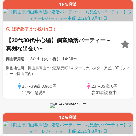
15名突破
販売終了まで残り1日！
【20代30代中心編】個室婚活パーティー～
真剣な出会い～
8/11（火・祝）
14:30〜
岡山駅周辺
開催地住所：岡山県岡山市北区駅元町1-4 ターミナルスクエアビル9F（フィ
オーレ岡山店内）
27〜39歳
3,800円
23〜35歳
0円
〇男性急募‼
参加者調整中
12名突破