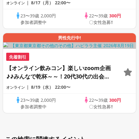
応援♪♪リモートパーティー♪♪友達作りか
8/17（月）
22:00〜
オンライン
ら交流を広げましょう！仲良くなりましょ
23〜39歳
2,000円
22〜39歳
300円
う♪☆全国の方が対象☆司会進行あり♪♪♪
参加者調整中
〇女性急募‼
男性先行中!
先着割引
【オンライン飲みコン】楽しいzoom企画
♪♪みんなで乾杯～～！20代30代の出会い
応援♪♪リモートパーティー♪♪友達作りか
8/19（水）
22:00〜
オンライン
ら交流を広げましょう！仲良くなりましょ
23〜39歳
2,000円
22〜39歳
300円
う♪☆全国の方が対象☆司会進行あり♪♪♪
参加者調整中
〇女性急募‼