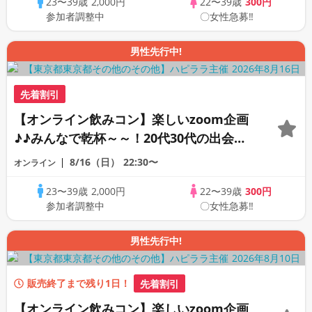
23〜39歳
2,000円
22〜39歳
300円
う♪☆全国の方が対象☆司会進行あり♪♪♪
参加者調整中
〇女性急募‼
男性先行中!
先着割引
【オンライン飲みコン】楽しいzoom企画
♪♪みんなで乾杯～～！20代30代の出会い
応援♪♪リモートパーティー♪♪友達作りか
8/16（日）
22:30〜
オンライン
ら交流を広げましょう！仲良くなりましょ
23〜39歳
2,000円
22〜39歳
300円
う♪☆全国の方が対象☆司会進行あり♪♪♪
参加者調整中
〇女性急募‼
男性先行中!
販売終了まで残り1日！
先着割引
【オンライン飲みコン】楽しいzoom企画