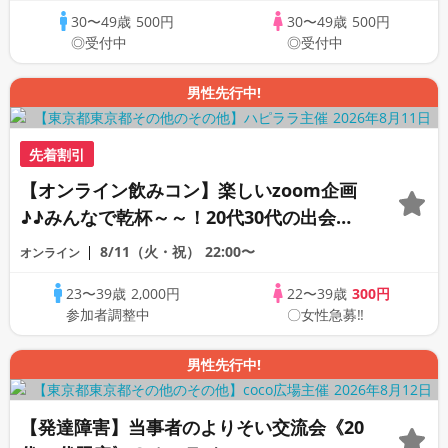
30〜49歳
500円
30〜49歳
500円
◎受付中
◎受付中
男性先行中!
先着割引
【オンライン飲みコン】楽しいzoom企画
♪♪みんなで乾杯～～！20代30代の出会い
応援♪♪リモートパーティー♪♪友達作りか
8/11（火・祝）
22:00〜
オンライン
ら交流を広げましょう！仲良くなりましょ
23〜39歳
2,000円
22〜39歳
300円
う♪☆全国の方が対象☆司会進行あり♪♪♪
参加者調整中
〇女性急募‼
男性先行中!
【発達障害】当事者のよりそい交流会《20