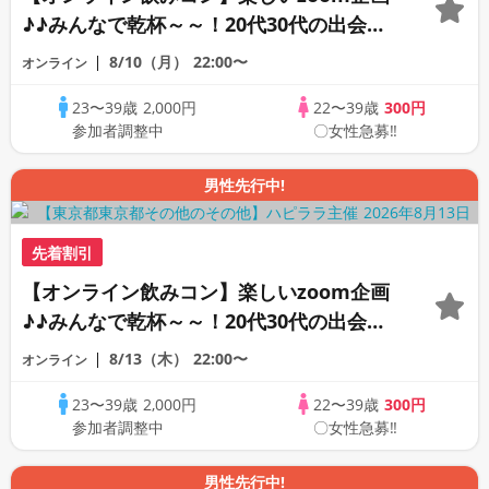
♪♪みんなで乾杯～～！20代30代の出会い
応援♪♪リモートパーティー♪♪友達作りか
8/10（月）
22:00〜
オンライン
ら交流を広げましょう！仲良くなりましょ
23〜39歳
2,000円
22〜39歳
300円
う♪☆全国の方が対象☆司会進行あり♪♪♪
参加者調整中
〇女性急募‼
男性先行中!
先着割引
【オンライン飲みコン】楽しいzoom企画
♪♪みんなで乾杯～～！20代30代の出会い
応援♪♪リモートパーティー♪♪友達作りか
8/13（木）
22:00〜
オンライン
ら交流を広げましょう！仲良くなりましょ
23〜39歳
2,000円
22〜39歳
300円
う♪☆全国の方が対象☆司会進行あり♪♪♪
参加者調整中
〇女性急募‼
男性先行中!