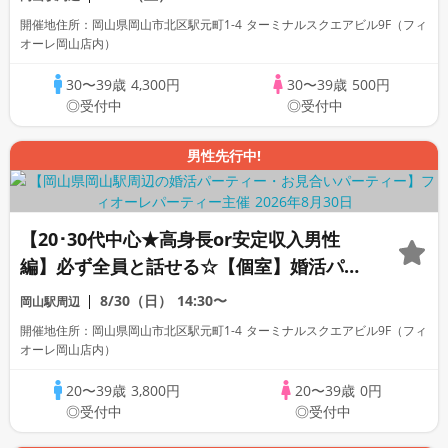
開催地住所：岡山県岡山市北区駅元町1-4 ターミナルスクエアビル9F（フィ
オーレ岡山店内）
30〜39歳
4,300円
30〜39歳
500円
◎受付中
◎受付中
男性先行中!
【20･30代中心★高身長or安定収入男性
編】必ず全員と話せる☆【個室】婚活パー
ティー～真剣な出会い～
8/30（日）
14:30〜
岡山駅周辺
開催地住所：岡山県岡山市北区駅元町1-4 ターミナルスクエアビル9F（フィ
オーレ岡山店内）
20〜39歳
3,800円
20〜39歳
0円
◎受付中
◎受付中