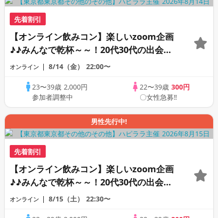
先着割引
【オンライン飲みコン】楽しいzoom企画
♪♪みんなで乾杯～～！20代30代の出会い
応援♪♪リモートパーティー♪♪友達作りか
8/14（金）
22:00〜
オンライン
ら交流を広げましょう！仲良くなりましょ
23〜39歳
2,000円
22〜39歳
300円
う♪☆全国の方が対象☆司会進行あり♪♪♪
参加者調整中
〇女性急募‼
男性先行中!
先着割引
【オンライン飲みコン】楽しいzoom企画
♪♪みんなで乾杯～～！20代30代の出会い
応援♪♪リモートパーティー♪♪友達作りか
8/15（土）
22:30〜
オンライン
ら交流を広げましょう！仲良くなりましょ