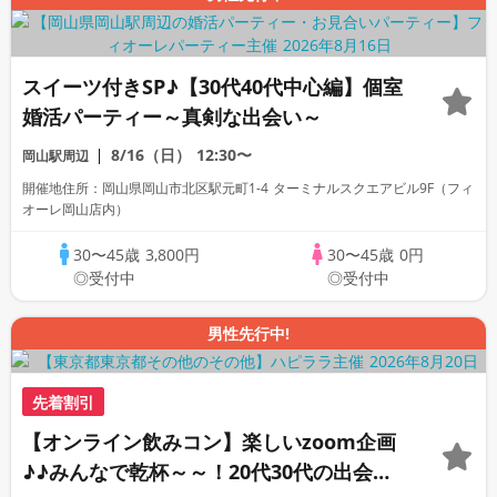
スイーツ付きSP♪【30代40代中心編】個室
婚活パーティー～真剣な出会い～
8/16（日）
12:30〜
岡山駅周辺
開催地住所：岡山県岡山市北区駅元町1-4 ターミナルスクエアビル9F（フィ
オーレ岡山店内）
30〜45歳
3,800円
30〜45歳
0円
◎受付中
◎受付中
男性先行中!
先着割引
【オンライン飲みコン】楽しいzoom企画
♪♪みんなで乾杯～～！20代30代の出会い