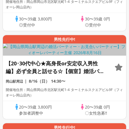
開催地住所：岡山県岡山市北区駅元町1-4 ターミナルスクエアビル9F（フィ
オーレ岡山店内）
30〜39歳
3,800円
30〜39歳
0円
◎受付中
◎受付中
男性先行中!
【20･30代中心★高身長or安定収入男性
編】必ず全員と話せる☆【個室】婚活パー
ティー～真剣な出会い～
8/16（日）
14:30〜
岡山駅周辺
開催地住所：岡山県岡山市北区駅元町1-4 ターミナルスクエアビル9F（フィ
オーレ岡山店内）
20〜39歳
3,800円
20〜39歳
0円
参加者調整中
〇女性急募‼
男性先行中!