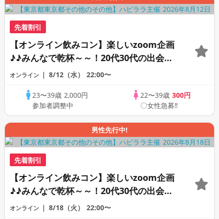
先着割引
【オンライン飲みコン】楽しいzoom企画
♪♪みんなで乾杯～～！20代30代の出会い
応援♪♪リモートパーティー♪♪友達作りか
8/12（水）
22:00〜
オンライン
ら交流を広げましょう！仲良くなりましょ
23〜39歳
2,000円
22〜39歳
300円
う♪☆全国の方が対象☆司会進行あり♪♪♪
参加者調整中
〇女性急募‼
男性先行中!
先着割引
【オンライン飲みコン】楽しいzoom企画
♪♪みんなで乾杯～～！20代30代の出会い
応援♪♪リモートパーティー♪♪友達作りか
8/18（火）
22:00〜
オンライン
ら交流を広げましょう！仲良くなりましょ