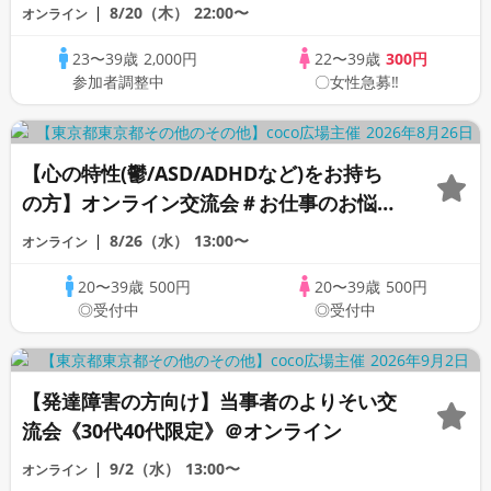
応援♪♪リモートパーティー♪♪友達作りか
8/20（木）
22:00〜
オンライン
ら交流を広げましょう！仲良くなりましょ
23〜39歳
2,000円
22〜39歳
300円
う♪☆全国の方が対象☆司会進行あり♪♪♪
参加者調整中
〇女性急募‼
【心の特性(鬱/ASD/ADHDなど)をお持ち
の方】オンライン交流会＃お仕事のお悩み
編《20代30代限定》
8/26（水）
13:00〜
オンライン
20〜39歳
500円
20〜39歳
500円
◎受付中
◎受付中
【発達障害の方向け】当事者のよりそい交
流会《30代40代限定》＠オンライン
9/2（水）
13:00〜
オンライン