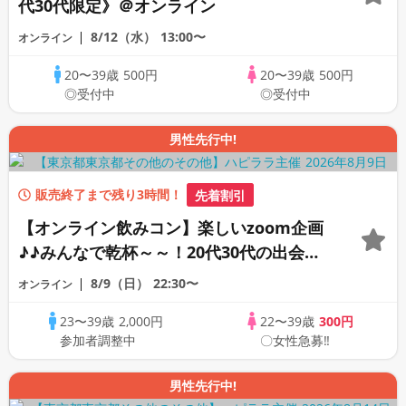
代30代限定》＠オンライン
8/12（水）
13:00〜
オンライン
20〜39歳
500円
20〜39歳
500円
◎受付中
◎受付中
男性先行中!
販売終了まで残り3時間！
先着割引
【オンライン飲みコン】楽しいzoom企画
♪♪みんなで乾杯～～！20代30代の出会い
応援♪♪リモートパーティー♪♪友達作りか
8/9（日）
22:30〜
オンライン
ら交流を広げましょう！仲良くなりましょ
23〜39歳
2,000円
22〜39歳
300円
う♪☆全国の方が対象☆司会進行あり♪♪♪
参加者調整中
〇女性急募‼
男性先行中!