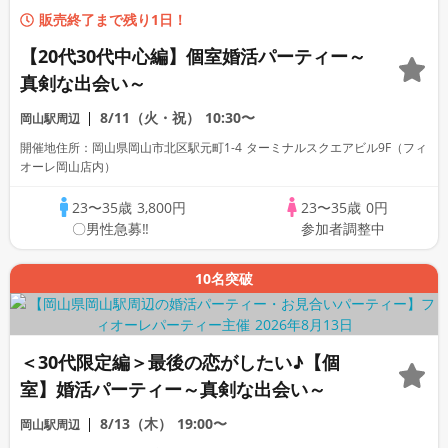
販売終了まで残り1日！
【20代30代中心編】個室婚活パーティー～
真剣な出会い～
8/11（火・祝）
10:30〜
岡山駅周辺
開催地住所：岡山県岡山市北区駅元町1-4 ターミナルスクエアビル9F（フィ
オーレ岡山店内）
23〜35歳
3,800円
23〜35歳
0円
〇男性急募‼
参加者調整中
10名突破
＜30代限定編＞最後の恋がしたい♪【個
室】婚活パーティー～真剣な出会い～
8/13（木）
19:00〜
岡山駅周辺