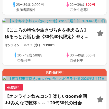
23〜39歳
2,000円
22〜39歳
300円
う♪☆全国の方が対象☆司会進行あり♪♪♪
参加者調整中
〇女性急募‼
【こころの特性や生きづらさを抱える方】
ゆるっとお話し会《30代40代限定》＠オン
ライン
8/19（水）
13:00〜
オンライン
30〜49歳
500円
30〜49歳
500円
◎受付中
◎受付中
男性先行中!
先着割引
【オンライン飲みコン】楽しいzoom企画
♪♪みんなで乾杯～～！20代30代の出会い