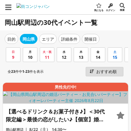
検索
気になる
ログイン
岡山駅周辺の30代イベント一覧
エリア
詳細条件
開催日
目的
岡山県
日
月
火・祝
水
木
金
土
9
10
11
12
13
14
15
全
23
件中
1-23
件を表示
男性先行中!
【選べるドリンク＆お菓子付き♪】＜30代
限定編＞最後の恋がしたい♪【個室】婚活
パーティー～真剣な出会い～
8/22（土）
14:30〜
岡山駅周辺