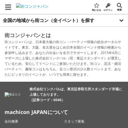
検索
気になる
ログイン
全国の地域から街コン（全イベント）を探す
街コンジャパンとは
街コンジャパンは、日本最大級の街コン・パーティー情報の総合ポータルサ
イトです。東京、大阪、名古屋をはじめ日本全国のイベント情報の検索から
参加申し込みまで、あなたの出会いを全力でサポートします。2015年4月に
マザーズに上場した株式会社リンクバル（現：東証スタンダード）が運営し
ているため、安心してイベントにご参加いただけます。街コン、恋活・婚活
パーティー、趣味コンはもちろん、合コン形式の少人数イベントまで、あな
たにピッタリのイベントが、いつでも簡単に探せます。
株式会社リンクバルは、東京証券取引所スタンダード市場に
上場しております。
（証券コード：6046）
machicon JAPANについて
会社概要
スタッフ募集