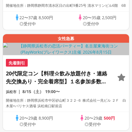
開催地住所：静岡県静岡市清水区日の出町9番25号 清水マリンビル6階 6B
22〜37歳
8,500円
20〜35歳
2,500円
◎受付中
◎受付中
女性急募
先着割引
20代限定コン【料理☆飲み放題付き・連絡
先交換あり・完全着席型】１名参加多数・
初参加も大歓迎☆
8/15（土）
19:00〜
浜松市
開催地住所：静岡県浜松市中区砂山町３２２-６ 株式会社一兆ビル ２Ｆ 白
木屋×バリヤス酒場 浜松南口駅前店
20〜29歳
8,900円
20〜29歳
500円
◎受付中
◎受付中