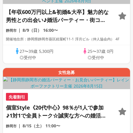
【年収600万円以上&初婚&大卒】魅力的な
男性との出会い♪婚活パーティー・街コ
ン ～真剣な出会い～
8/9（日）
16:00〜
静岡市
開催地住所：静岡県静岡市葵区紺屋町11-1 浮月ビル（仲人協会内） 4F
27〜39歳
5,300円
25〜37歳
0円
◎受付中
◎受付中
女性急募
先着割引
個室Style《20代中心》98％が1人で参加
♪1対1で全員トーク☆誠実な方への婚活パ
ーティー
8/15（土）
11:00〜
静岡市