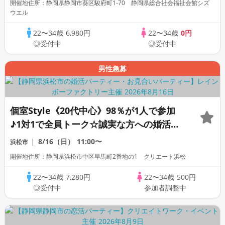
開催地住所：静岡県静岡市葵区駿府町1-70 静岡県総合社会福祉会館シズ
ウエル
22〜34歳
6,980円
22〜34歳
0円
◎受付中
◎受付中
男性急募
個室Style《20代中心》98％が1人で参加
♪1対1で全員トーク☆誠実な方への婚活パ
ーティー
8/16（日）
11:00〜
浜松市
開催地住所：静岡県浜松市中区早馬町2番地の1 クリエート浜松
22〜34歳
7,280円
22〜34歳
500円
◎受付中
参加者調整中