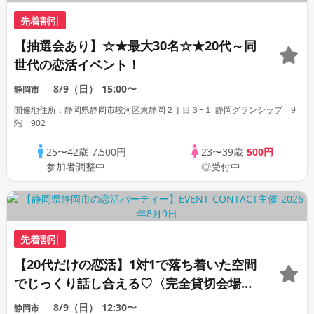
先着割引
【抽選会あり】☆★最大30名☆★20代～同
世代の恋活イベント！
8/9（日）
15:00〜
静岡市
開催地住所：静岡県静岡市駿河区東静岡２丁目３−１ 静岡グランシップ 9
階 902
25〜42歳
7,500円
23〜39歳
500円
参加者調整中
◎受付中
先着割引
【20代だけの恋活】1対1で落ち着いた空間
でじっくり話し合える♡〈完全貸切会場〉
〈1:1トーク〉
8/9（日）
12:30〜
静岡市