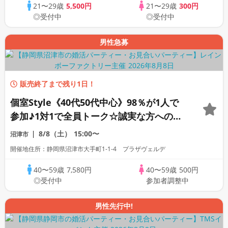
21〜29歳
5,500円
21〜29歳
300円
◎受付中
◎受付中
男性急募
販売終了まで残り1日！
個室Style《40代50代中心》98％が1人で
参加♪1対1で全員トーク☆誠実な方への婚
活パーティー
8/8（土）
15:00〜
沼津市
開催地住所：静岡県沼津市大手町1-1-4 プラザヴェルデ
40〜59歳
7,580円
40〜59歳
500円
◎受付中
参加者調整中
男性先行中!