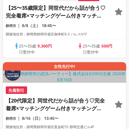
【25〜35歳限定】同世代だから話が合う♡
完全着席×マッチングゲーム付きマッチン
グコン
8/8（土）
18:45〜
静岡市
開催地住所：静岡県静岡市葵区御幸町8-3 パレスV1F
25〜35歳
9,300円
25〜35歳
500円
◎受付中
◎受付中
女性先行中!
先着割引
【20代限定】同世代だから話が合う♡完全
着席×マッチングゲーム付きマッチングコ
ン
8/16（日）
13:45〜
静岡市
開催地住所：静岡県静岡市葵区黒金町55 静岡交通ビル4F