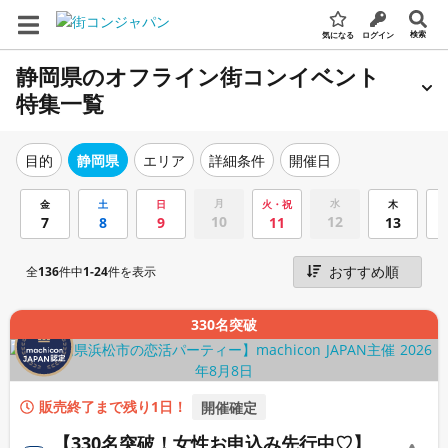
検索
気になる
ログイン
静岡県のオフライン街コンイベント
特集一覧
エリア
詳細条件
開催日
目的
静岡県
月
水
金
土
日
火・祝
木
10
12
7
8
9
11
13
全
136
件中
1-24
件を表示
330名突破
販売終了まで残り1日！
開催確定
【330名突破！女性お申込み先行中♡】