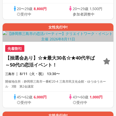
20〜29歳
8,800円
20〜29歳
1,500円
◎受付中
参加者調整中
女性先行中!
先着割引
【抽選会あり】☆★最大30名☆★40代半ば
～50代の恋活イベント！
8/11（火・祝）
13:30〜
三島市
開催地住所：静岡県三島市一番町20-4 三島市民文化会館・ゆうゆうホー
ル 3階 第2会議室
45〜62歳
6,000円
43〜60歳
1,000円
◎受付中
◎受付中
女性先行中!