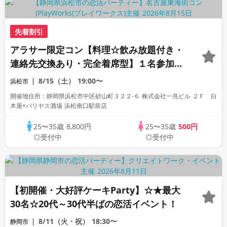
先着割引
アラサー限定コン【料理☆飲み放題付き・
連絡先交換あり・完全着席型】１名参加多
数・初参加も大歓迎☆
8/15（土）
19:00〜
浜松市
開催地住所：静岡県浜松市中区砂山町３２２-６ 株式会社一兆ビル ２Ｆ 白
木屋×バリヤス酒場 浜松南口駅前店
25〜35歳
8,800円
25〜35歳
500円
◎受付中
◎受付中
【初開催・大好評ケーキParty】☆★最大
30名☆20代～30代半ばの恋活イベント！
8/11（火・祝）
18:30〜
静岡市