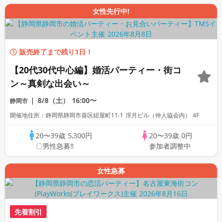
女性先行中!
販売終了まで残り1日！
【20代30代中心編】婚活パーティー・街コ
ン～真剣な出会い～
8/8（土）
16:00〜
静岡市
開催地住所：静岡県静岡市葵区紺屋町11-1 浮月ビル（仲人協会内） 4F
20〜39歳
5,300円
20〜39歳
0円
〇男性急募‼
参加者調整中
女性急募
先着割引