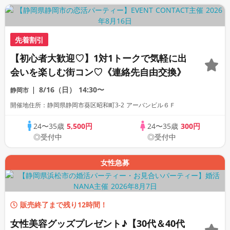
先着割引
【初心者大歓迎♡】1対1トークで気軽に出
会いを楽しむ街コン♡《連絡先自由交換》
8/16（日）
14:30〜
静岡市
開催地住所：静岡県静岡市葵区昭和町3-2 アーバンビル６Ｆ
24〜35歳
5,500円
24〜35歳
300円
◎受付中
◎受付中
女性急募
販売終了まで残り12時間！
女性美容グッズプレゼント♪【30代＆40代