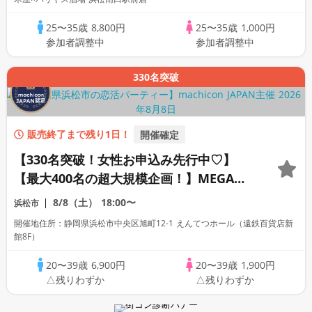
25〜35歳
8,800円
25〜35歳
1,000円
参加者調整中
参加者調整中
330名突破
販売終了まで残り1日！
開催確定
【330名突破！女性お申込み先行中♡】
【最大400名の超大規模企画！】MEGA
LOVE FES～恋が動き出す出会いの祭典～
8/8（土）
18:00〜
浜松市
開催地住所：静岡県浜松市中央区旭町12-1 えんてつホール（遠鉄百貨店新
館8F）
20〜39歳
6,900円
20〜39歳
1,900円
△残りわずか
△残りわずか