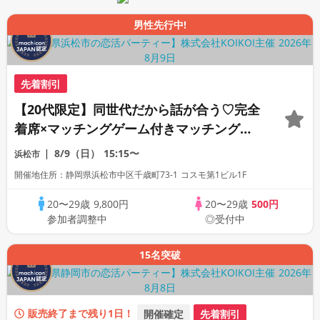
男性先行中!
先着割引
【20代限定】同世代だから話が合う♡完全
着席×マッチングゲーム付きマッチングコ
ン
8/9（日）
15:15〜
浜松市
開催地住所：静岡県浜松市中区千歳町73-1 コスモ第1ビル1F
20〜29歳
9,800円
20〜29歳
500円
参加者調整中
◎受付中
15名突破
販売終了まで残り1日！
開催確定
先着割引