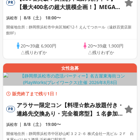
PR
【最大400名の超大規模企画！】MEGA
LOVE FES～恋が動き出す出会いの祭典～
8/8（土）
18:00〜
浜松市
開催地住所：静岡県浜松市中央区旭町12-1 えんてつホール（遠鉄百貨店新
館8F）
20〜39歳
6,900円
20〜39歳
1,900円
△残りわずか
△残りわずか
女性急募
販売終了まで残り1日！
アラサー限定コン【料理☆飲み放題付き・
PR
連絡先交換あり・完全着席型】１名参加多
数・初参加も大歓迎☆
8/8（土）
19:00〜
浜松市
開催地住所：静岡県浜松市中区砂山町３２２-６ 株式会社一兆ビル ２Ｆ 白
木屋×バリヤス酒場 浜松南口駅前店