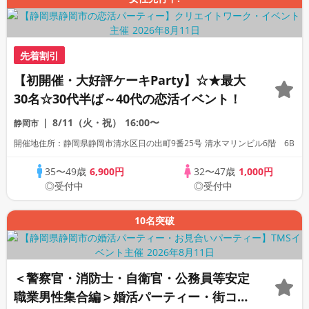
先着割引
【初開催・大好評ケーキParty】☆★最大
30名☆30代半ば～40代の恋活イベント！
8/11（火・祝）
16:00〜
静岡市
開催地住所：静岡県静岡市清水区日の出町9番25号 清水マリンビル6階 6B
35〜49歳
6,900円
32〜47歳
1,000円
◎受付中
◎受付中
10名突破
＜警察官・消防士・自衛官・公務員等安定
職業男性集合編＞婚活パーティー・街コ