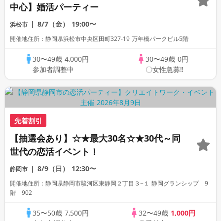
中心】婚活パーティー
8/7（金）
19:00〜
浜松市
開催地住所：静岡県浜松市中央区田町327-19 万年橋パークビル5階
30〜49歳
4,000円
30〜49歳
0円
参加者調整中
〇女性急募‼
先着割引
【抽選会あり】☆★最大30名☆★30代～同
世代の恋活イベント！
8/9（日）
12:30〜
静岡市
開催地住所：静岡県静岡市駿河区東静岡２丁目３−１ 静岡グランシップ 9
階 902
35〜50歳
7,500円
32〜49歳
1,000円