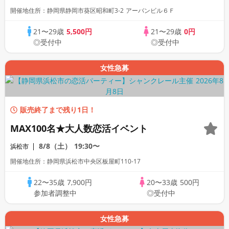
開催地住所：静岡県静岡市葵区昭和町3-2 アーバンビル６Ｆ
21〜29歳
5,500円
21〜29歳
0円
◎受付中
◎受付中
女性急募
販売終了まで残り1日！
MAX100名★大人数恋活イベント
8/8（土）
19:30〜
浜松市
開催地住所：静岡県浜松市中央区板屋町110-17
22〜35歳
7,900円
20〜33歳
500円
参加者調整中
◎受付中
女性急募