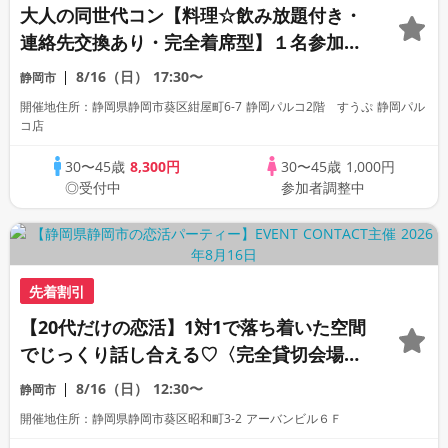
大人の同世代コン【料理☆飲み放題付き・
連絡先交換あり・完全着席型】１名参加多
数・初参加も大歓迎☆プレイワークス主催
8/16（日）
17:30〜
静岡市
☆
開催地住所：静岡県静岡市葵区紺屋町6-7 静岡パルコ2階 すうぷ 静岡パル
コ店
30〜45歳
8,300円
30〜45歳
1,000円
◎受付中
参加者調整中
先着割引
【20代だけの恋活】1対1で落ち着いた空間
でじっくり話し合える♡〈完全貸切会場〉
〈1:1トーク〉
8/16（日）
12:30〜
静岡市
開催地住所：静岡県静岡市葵区昭和町3-2 アーバンビル６Ｆ