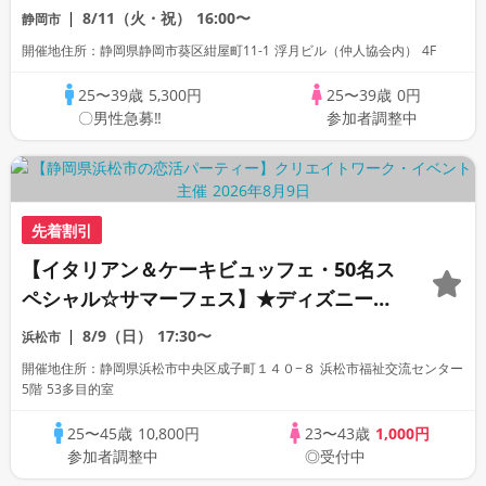
ン ～真剣な出会い～
8/11（火・祝）
16:00〜
静岡市
開催地住所：静岡県静岡市葵区紺屋町11-1 浮月ビル（仲人協会内） 4F
25〜39歳
5,300円
25〜39歳
0円
〇男性急募‼
参加者調整中
先着割引
【イタリアン＆ケーキビュッフェ・50名ス
ペシャル☆サマーフェス】★ディズニーペ
アチケットも当たる★
8/9（日）
17:30〜
浜松市
開催地住所：静岡県浜松市中央区成子町１４０−８ 浜松市福祉交流センター
5階 53多目的室
25〜45歳
10,800円
23〜43歳
1,000円
参加者調整中
◎受付中