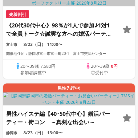
先着割引
《20代30代中心》98％が1人で参加♪1対1
で全員トーク☆誠実な方への婚活パーティ
ー
8/23（日）
11:00〜
富士市
開催地住所：静岡県富士市富士町20-1 富士市交流センター
20〜39歳
7,580円
20〜39歳
0円
参加者調整中
◎受付中
男性先行中!
男性ハイステ編【40･50代中心】婚活パー
ティー・街コン ～真剣な出会い～
8/23（日）
13:00〜
静岡市