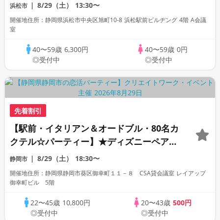
8/29（土）
13:30〜
浜松市
開催地住所：静岡県浜松市中央区旭町10-8 浜松駅前ビルヂング 4階 A会議
室
40〜59歳
6,300円
40〜59歳
0円
◎受付中
◎受付中
先着割引
【駅前・イタリアン＆オードブル・80名カ
クテル☆パーティー】★ディズニーペアチ
ケットも当たる豪華抽選会★
8/29（土）
18:30〜
静岡市
開催地住所：静岡県静岡市葵区御幸町１１－８ CSA貸会議室 レイアップ
御幸町ビル 5階
22〜45歳
10,800円
20〜43歳
500円
◎受付中
◎受付中