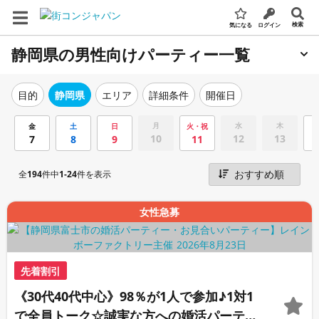
検索
気になる
ログイン
静岡県の男性向けパーティー一覧
エリア
詳細条件
開催日
目的
静岡県
月
水
木
金
土
日
火・祝
10
12
13
7
8
9
11
全
194
件中
1-24
件を表示
女性急募
先着割引
《30代40代中心》98％が1人で参加♪1対1
で全員トーク☆誠実な方への婚活パーティ