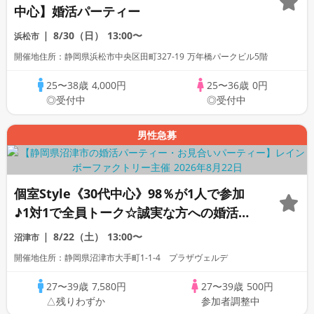
中心】婚活パーティー
8/30（日）
13:00〜
浜松市
開催地住所：静岡県浜松市中央区田町327-19 万年橋パークビル5階
25〜38歳
4,000円
25〜36歳
0円
◎受付中
◎受付中
男性急募
個室Style《30代中心》98％が1人で参加
♪1対1で全員トーク☆誠実な方への婚活パ
ーティー
8/22（土）
13:00〜
沼津市
開催地住所：静岡県沼津市大手町1-1-4 プラザヴェルデ
27〜39歳
7,580円
27〜39歳
500円
△残りわずか
参加者調整中