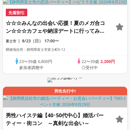
先着割引
☆☆☆みんなの出会い応援！夏のメガ合コ
ン☆☆☆カフェや納涼デートに行ってみた
い♪♪理想の年の差で楽しく恋活パーティ
8/23（日）
17:00〜
富士市
ー♪♪個性いろいろ♪♪人柄いろいろ♪♪業界
開催地住所：静岡県富士市富士町6-12
いろいろ☆美味しいドリンクつき☆連絡交
換自由
23〜39歳
6,800円
22〜39歳
2,200円
参加者調整中
◎受付中
男性先行中!
男性ハイステ編【40･50代中心】婚活パー
ティー・街コン ～真剣な出会い～