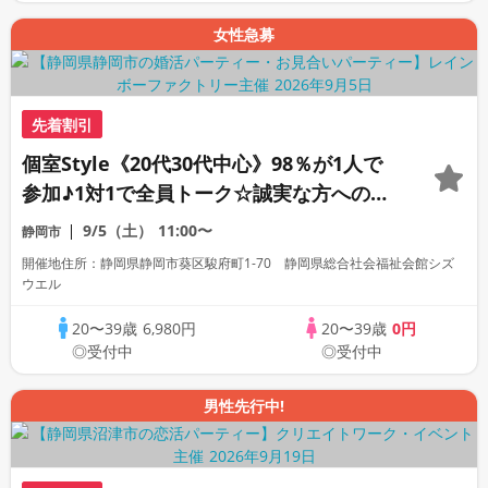
女性急募
先着割引
個室Style《20代30代中心》98％が1人で
参加♪1対1で全員トーク☆誠実な方への婚
活パーティー
9/5（土）
11:00〜
静岡市
開催地住所：静岡県静岡市葵区駿府町1-70 静岡県総合社会福祉会館シズ
ウエル
20〜39歳
6,980円
20〜39歳
0円
◎受付中
◎受付中
男性先行中!