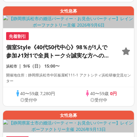
女性急募
先着割引
個室Style《40代50代中心》98％が1人で
参加♪1対1で全員トーク☆誠実な方への婚
活パーティー
9/6（日）
15:00〜
浜松市
開催地住所：静岡県浜松市中区板屋町111-1 アクトシティ浜松研修交流セン
ター
40〜59歳
7,280円
40〜59歳
0円
◎受付中
◎受付中
女性急募