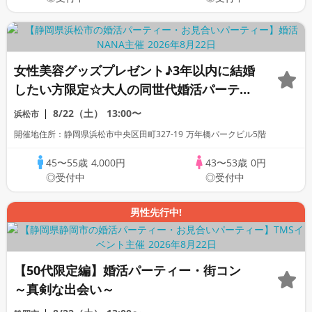
女性美容グッズプレゼント♪3年以内に結婚
したい方限定☆大人の同世代婚活パーティ
ー
8/22（土）
13:00〜
浜松市
開催地住所：静岡県浜松市中央区田町327-19 万年橋パークビル5階
45〜55歳
4,000円
43〜53歳
0円
◎受付中
◎受付中
男性先行中!
【50代限定編】婚活パーティー・街コン
～真剣な出会い～