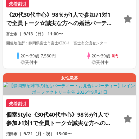
先着割引
《20代30代中心》98％が1人で参加♪1対1
で全員トーク☆誠実な方への婚活パーティ
ー
9/13（日）
11:00〜
富士市
開催地住所：静岡県富士市富士町20-1 富士市交流センター
20〜39歳
7,580円
20〜39歳
0円
◎受付中
◎受付中
女性急募
先着割引
個室Style《30代40代中心》98％が1人で
参加♪1対1で全員トーク☆誠実な方への婚
活パーティー
9/21（月・祝）
15:00〜
沼津市