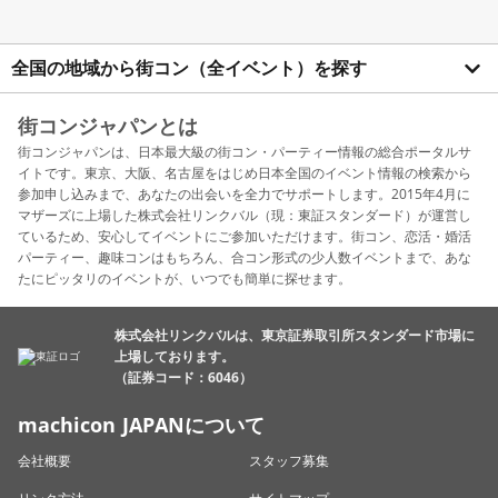
全国の地域から街コン（全イベント）を探す
街コンジャパンとは
街コンジャパンは、日本最大級の街コン・パーティー情報の総合ポータルサ
イトです。東京、大阪、名古屋をはじめ日本全国のイベント情報の検索から
参加申し込みまで、あなたの出会いを全力でサポートします。2015年4月に
マザーズに上場した株式会社リンクバル（現：東証スタンダード）が運営し
ているため、安心してイベントにご参加いただけます。街コン、恋活・婚活
パーティー、趣味コンはもちろん、合コン形式の少人数イベントまで、あな
たにピッタリのイベントが、いつでも簡単に探せます。
株式会社リンクバルは、東京証券取引所スタンダード市場に
上場しております。
（証券コード：6046）
machicon JAPANについて
会社概要
スタッフ募集