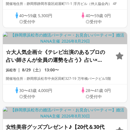
開催地住所：静岡県静岡市葵区紺屋町11-1 浮月ビル（仲人協会内） 4F
40〜59歳
5,300円
40〜59歳
0円
◎受付中
◎受付中
☆大人気企画☆《テレビ出演のあるプロの
占い師さんが全員の運勢を占う》占い×出
会い♪同世代婚活パーティーin浜松
8/29（土）
13:00〜
浜松市
開催地住所：静岡県浜松市中央区田町327-19 万年橋パークビル5階
30〜43歳
4,000円
28〜41歳
0円
◎受付中
◎受付中
女性美容グッズプレゼント♪【20代＆30代