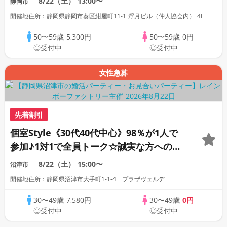
8/22（土）
13:00〜
静岡市
開催地住所：静岡県静岡市葵区紺屋町11-1 浮月ビル（仲人協会内） 4F
50〜59歳
5,300円
50〜59歳
0円
◎受付中
◎受付中
女性急募
先着割引
個室Style《30代40代中心》98％が1人で
参加♪1対1で全員トーク☆誠実な方への婚
活パーティー
8/22（土）
15:00〜
沼津市
開催地住所：静岡県沼津市大手町1-1-4 プラザヴェルデ
30〜49歳
7,580円
30〜49歳
0円
◎受付中
◎受付中