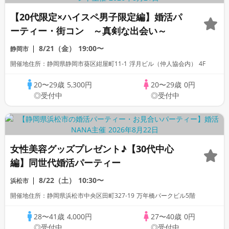
【20代限定×ハイスペ男子限定編】婚活パ
ーティー・街コン ～真剣な出会い～
8/21（金）
19:00〜
静岡市
開催地住所：静岡県静岡市葵区紺屋町11-1 浮月ビル（仲人協会内） 4F
20〜29歳
5,300円
20〜29歳
0円
◎受付中
◎受付中
女性美容グッズプレゼント♪【30代中心
編】同世代婚活パーティー
8/22（土）
10:30〜
浜松市
開催地住所：静岡県浜松市中央区田町327-19 万年橋パークビル5階
28〜41歳
4,000円
27〜40歳
0円
◎受付中
◎受付中