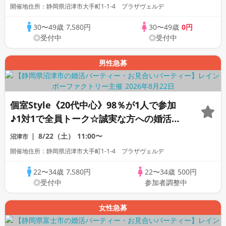
開催地住所：静岡県沼津市大手町1-1-4 プラザヴェルデ
30〜49歳
7,580円
30〜49歳
0円
◎受付中
◎受付中
男性急募
個室Style《20代中心》98％が1人で参加
♪1対1で全員トーク☆誠実な方への婚活パ
ーティー
8/22（土）
11:00〜
沼津市
開催地住所：静岡県沼津市大手町1-1-4 プラザヴェルデ
22〜34歳
7,580円
22〜34歳
500円
◎受付中
参加者調整中
女性急募