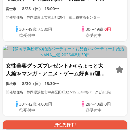
ー
8/23（日）
13:00〜
富士市
開催地住所：静岡県富士市富士町20-1 富士市交流センター
30〜49歳
7,580円
30〜49歳
0円
◎受付中
◎受付中
女性美容グッズプレゼント♪≪ちょっと大
人編≫マンガ・アニメ・ゲーム好きor理解
者限定婚活パーティー
8/30（日）
15:30〜
浜松市
開催地住所：静岡県浜松市中央区田町327-19 万年橋パークビル5階
30〜42歳
4,000円
28〜40歳
0円
◎受付中
◎受付中
男性先行中!