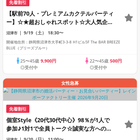
先着割引
【駅前70人・プレミアムカクテルパーティ
ー】☆★超おしゃれスポット☆大人気企画
☆★～お酒と会話がつなぐ、初夏の出会い
9/19（土）
18:30〜
沼津市
～
開催地住所：静岡県沼津市大手町3-3-8 H1ビル5F The BAR BREEZE
BLUE（ブリーズブルー）
25〜45歳
9,900円
22〜45歳
500円
◎受付中
◎受付中
女性急募
先着割引
個室Style《20代30代中心》98％が1人で
参加♪1対1で全員トーク☆誠実な方への婚
活パーティー
9/20（日）
11:00〜
沼津市