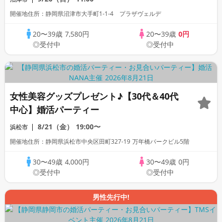
開催地住所：静岡県沼津市大手町1-1-4 プラザヴェルデ
20〜39歳
7,580円
20〜39歳
0円
◎受付中
◎受付中
女性美容グッズプレゼント♪【30代＆40代
中心】婚活パーティー
8/21（金）
19:00〜
浜松市
開催地住所：静岡県浜松市中央区田町327-19 万年橋パークビル5階
30〜49歳
4,000円
30〜49歳
0円
◎受付中
◎受付中
男性先行中!