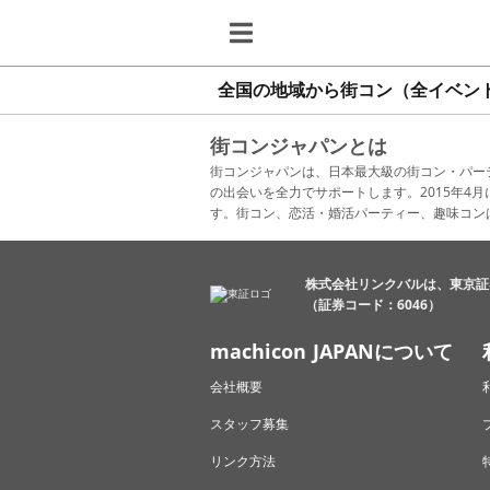
全国の地域から街コン（全イベン
街コンジャパンとは
街コンジャパンは、日本最大級の街コン・パー
の出会いを全力でサポートします。2015年
す。街コン、恋活・婚活パーティー、趣味コン
株式会社リンクバルは、東京証
（証券コード：6046）
machicon JAPANについて
会社概要
スタッフ募集
リンク方法