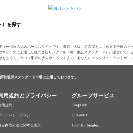
ト）を探す
ティー情報の総合ポータルサイトです。東京、大阪、名古屋をはじめ日本全国のイ
4月にマザーズに上場した株式会社リンクバル（現：東証スタンダード）が運営してい
はもちろん、合コン形式の少人数イベントまで、あなたにピッタリのイベントが、
券取引所スタンダード市場に上場しております。
利用規約とプライバシー
グループサービス
利用規約
CoupLink
プライバシーポリシー
KOIGAKU
特定商取引法に関する表示
1on1 for Singles