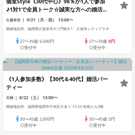
個室Style《30代中心》98％が1人で参加
♪1対1で全員トーク☆誠実な方への婚活パ
ーティー
9/21（月・祝）
13:00〜
久留米市
開催地住所：福岡県久留米市六ツ門町8-1 久留米シティプラザ
27〜39歳
6,580円
27〜39歳
0円
◎受付中
◎受付中
《1人参加多数》【30代＆40代】婚活パー
ティー
8/22（土）
13:00〜
天神
開催地住所：福岡県福岡市中央区大名１-13-20 松島ビル3階
30〜45歳
2,000円
30〜45歳
0円
◎受付中
◎受付中