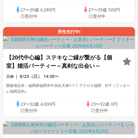
27〜39歳
6,580円
27〜39歳
500円
◎受付中
◎受付中
男性先行中!
【20代中心編】ステキなご縁が繋がる【個
室】婚活パーティー～真剣な出会い～
8/23（日）
14:30〜
天神
開催地住所：福岡県福岡市中央区天神1-1-1 アクロス福岡 B1F（フィオー
レ福岡店内）
23〜32歳
4,000円
23〜32歳
0円
◎受付中
◎受付中