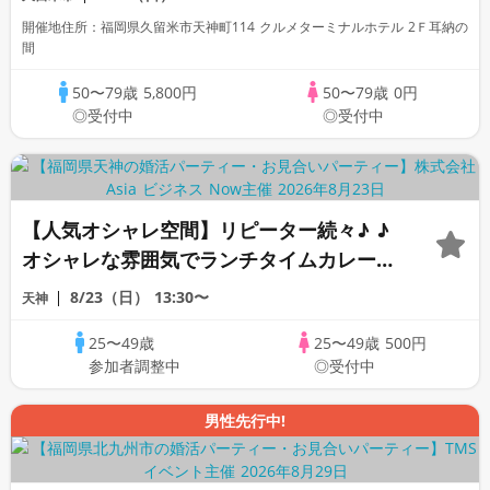
開催地住所：福岡県久留米市天神町114 クルメターミナルホテル 2Ｆ耳納の
間
50〜79歳
5,800円
50〜79歳
0円
◎受付中
◎受付中
【人気オシャレ空間】リピーター続々♪ ♪
オシャレな雰囲気でランチタイムカレー婚
活パーティー
8/23（日）
13:30〜
天神
25〜49歳
25〜49歳
500円
参加者調整中
◎受付中
男性先行中!