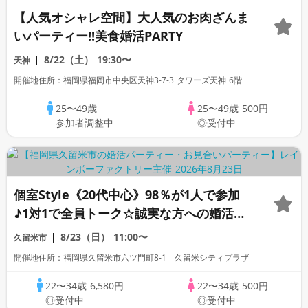
【人気オシャレ空間】大人気のお肉ざんま
いパーティー!!美食婚活PARTY
8/22（土）
19:30〜
天神
開催地住所：福岡県福岡市中央区天神3-7-3 タワーズ天神 6階
25〜49歳
25〜49歳
500円
参加者調整中
◎受付中
個室Style《20代中心》98％が1人で参加
♪1対1で全員トーク☆誠実な方への婚活パ
ーティー
8/23（日）
11:00〜
久留米市
開催地住所：福岡県久留米市六ツ門町8-1 久留米シティプラザ
22〜34歳
6,580円
22〜34歳
500円
◎受付中
◎受付中