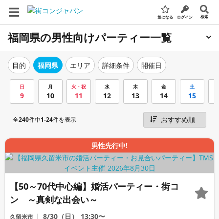
検索
気になる
ログイン
福岡県の男性向けパーティー一覧
エリア
詳細条件
開催日
目的
福岡県
日
月
火・祝
水
木
金
土
9
10
11
12
13
14
15
全
240
件中
1-24
件を表示
男性先行中!
【50～70代中心編】婚活パーティー・街コ
ン ～真剣な出会い～
8/30（日）
13:30〜
久留米市