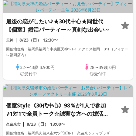
最後の恋がしたい♪★30代中心★同世代
【個室】婚活パーティー～真剣な出会い～
8/23（日）
12:30〜
天神
開催地住所：福岡県福岡市中央区天神1-1-1 アクロス福岡 B1F（フィオー
レ福岡店内）
32〜43歳
3,900円
28〜39歳
0円
◎受付中
◎受付中
個室Style《30代中心》98％が1人で参加
♪1対1で全員トーク☆誠実な方への婚活パ
ーティー
8/23（日）
13:00〜
久留米市
開催地住所：福岡県久留米市六ツ門町8-1 久留米シティプラザ