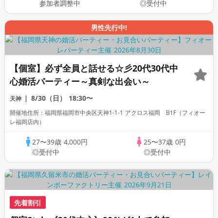
参加者調整中
◎受付中
男性先行中!
【個室】必ず全員と話せる☆彡20代30代中
心婚活パーティー～真剣な出会い～
8/30（日）
18:30〜
天神
開催地住所：福岡県福岡市中央区天神1-1-1 アクロス福岡 B1F（フィオー
レ福岡店内）
27〜39歳
4,000円
25〜37歳
0円
◎受付中
◎受付中
先着割引