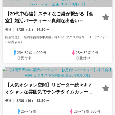
【20代中心編】ステキなご縁が繋がる【個
室】婚活パーティー～真剣な出会い～
8/29（土）
14:30〜
天神
開催地住所：福岡県福岡市中央区天神1-1-1 アクロス福岡 B1F（フィオー
レ福岡店内）
23〜32歳
4,000円
23〜32歳
0円
◎受付中
◎受付中
【人気オシャレ空間】リピーター続々♪ ♪
オシャレな雰囲気でランチタイムカレー婚
活パーティー
8/30（日）
13:30〜
天神
25〜49歳
25〜49歳
500円