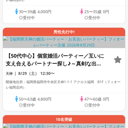
30〜39歳
4,000円
25〜35歳
0円
◎受付中
◎受付中
男性先行中!
【50代中心】個室婚活パーティー／互いに
支え合えるパートナー探し♪～真剣な出会
い～
8/29（土）
12:30〜
天神
開催地住所：福岡県福岡市中央区天神1-1-1 アクロス福岡 B1F（フィオー
レ福岡店内）
50〜63歳
4,800円
47〜60歳
0円
◎受付中
◎受付中
10名突破