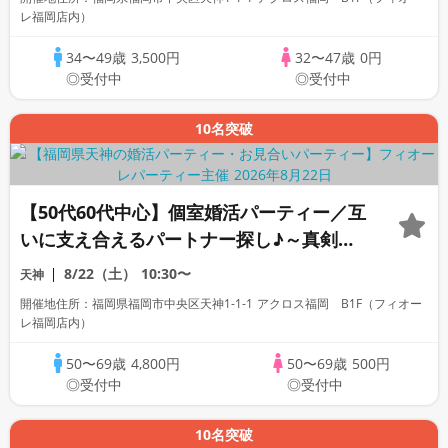
レ福岡店内）
34〜49歳
3,500円
32〜47歳
0円
◎受付中
◎受付中
10名突破
【50代60代中心】個室婚活パーティー／互
いに支え合えるパートナー探し♪～真剣な
出会い～
8/22（土）
10:30〜
天神
開催地住所：福岡県福岡市中央区天神1-1-1 アクロス福岡 B1F（フィオー
レ福岡店内）
50〜69歳
4,800円
50〜69歳
500円
◎受付中
◎受付中
10名突破