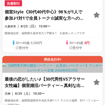
先着割引
個室Style《30代40代中心》98％が1人で
参加♪1対1で全員トーク☆誠実な方への婚
活パーティー
8/23（日）
15:00〜
久留米市
開催地住所：福岡県久留米市六ツ門町8-1 久留米シティプラザ
30〜49歳
6,580円
30〜49歳
0円
◎受付中
◎受付中
男性先行中!
最後の恋がしたい♪【30代男性VSアラサー
女性編】個室婚活パーティー～真剣な出会
い～
8/29（土）
10:30〜
天神
開催地住所：福岡県福岡市中央区天神1-1-1 アクロス福岡 B1F（フィオー
レ福岡店内）