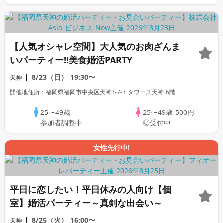
【人気オシャレ空間】大人気のお肉ざんま
いパーティー!!美食婚活PARTY
8/23（日）
19:30〜
天神
開催地住所：福岡県福岡市中央区天神3-7-3 タワーズ天神 6階
25〜49歳
25〜49歳
500円
参加者調整中
◎受付中
女性先行中!
平日に恋したい！平日休みの人向け【個
室】婚活パーティー～真剣な出会い～
8/25（火）
16:00〜
天神