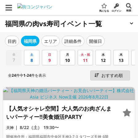
検索
気になる
ログイン
福岡県の肉vs寿司イベント一覧
エリア
詳細条件
開催日
目的
福岡県
金
土
日
月
火・祝
水
木
7
8
9
10
11
12
13
全
24
件中
1-24
件を表示
【人気オシャレ空間】大人気のお肉ざんま
いパーティー!!美食婚活PARTY
8/22（土）
19:30〜
天神
開催地住所：福岡県福岡市中央区天神3-7-3 タワーズ天神 6階