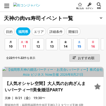
検索
気になる
ログイン
天神の肉vs寿司イベント一覧
エリア
詳細条件
開催日
目的
福岡県
月
火・祝
水
木
金
土
日
10
11
12
13
14
15
16
全
22
件中
1-22
件を表示
【人気オシャレ空間】大人気のお肉ざんま
いパーティー!!美食婚活PARTY
8/21（金）
19:30〜
天神
開催地住所：福岡県福岡市中央区天神3-7-3 タワーズ天神 6階