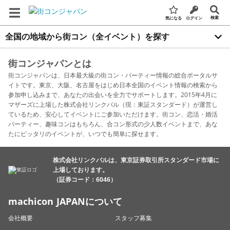
検索
気になる
ログイン
全国の地域から街コン（全イベント）を探す
街コンジャパンとは
街コンジャパンは、日本最大級の街コン・パーティー情報の総合ポータルサ
イトです。東京、大阪、名古屋をはじめ日本全国のイベント情報の検索から
参加申し込みまで、あなたの出会いを全力でサポートします。2015年4月に
マザーズに上場した株式会社リンクバル（現：東証スタンダード）が運営し
ているため、安心してイベントにご参加いただけます。街コン、恋活・婚活
パーティー、趣味コンはもちろん、合コン形式の少人数イベントまで、あな
たにピッタリのイベントが、いつでも簡単に探せます。
株式会社リンクバルは、東京証券取引所スタンダード市場に
上場しております。
（証券コード：6046）
machicon JAPANについて
会社概要
スタッフ募集