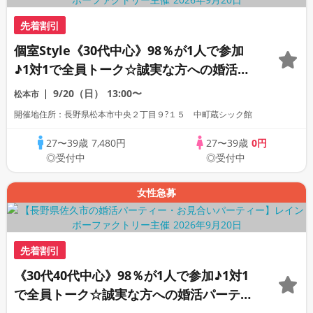
先着割引
個室Style《30代中心》98％が1人で参加
♪1対1で全員トーク☆誠実な方への婚活パ
ーティー
9/20（日）
13:00〜
松本市
開催地住所：長野県松本市中央２丁目９?１５ 中町蔵シック館
27〜39歳
7,480円
27〜39歳
0円
◎受付中
◎受付中
女性急募
先着割引
《30代40代中心》98％が1人で参加♪1対1
で全員トーク☆誠実な方への婚活パーティ