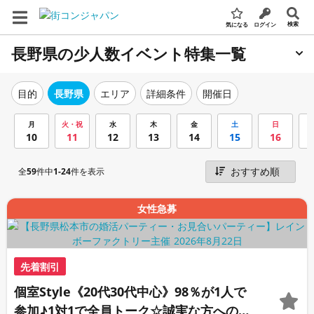
検索
気になる
ログイン
長野県の少人数イベント特集一覧
エリア
詳細条件
開催日
目的
長野県
月
火・祝
水
木
金
土
日
10
11
12
13
14
15
16
全
59
件中
1-24
件を表示
女性急募
先着割引
個室Style《20代30代中心》98％が1人で
参加♪1対1で全員トーク☆誠実な方への婚