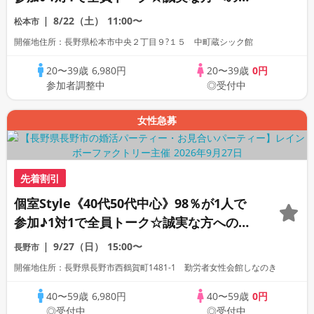
活パーティー
8/22（土）
11:00〜
松本市
開催地住所：長野県松本市中央２丁目９?１５ 中町蔵シック館
20〜39歳
6,980円
20〜39歳
0円
参加者調整中
◎受付中
女性急募
先着割引
個室Style《40代50代中心》98％が1人で
参加♪1対1で全員トーク☆誠実な方への婚
活パーティー
9/27（日）
15:00〜
長野市
開催地住所：長野県長野市西鶴賀町1481-1 勤労者女性会館しなのき
40〜59歳
6,980円
40〜59歳
0円
◎受付中
◎受付中