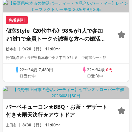
先着割引
個室Style《20代中心》98％が1人で参加
♪1対1で全員トーク☆誠実な方への婚活パ
ーティー
9/20（日）
11:00〜
松本市
開催地住所：長野県松本市中央２丁目９?１５ 中町蔵シック館
22〜34歳
7,480円
22〜34歳
0円
◎受付中
◎受付中
バーベキューコン★BBQ・お茶・デザート
付き★雨天決行★アウトドア
8/30（日）
11:00〜
上田市