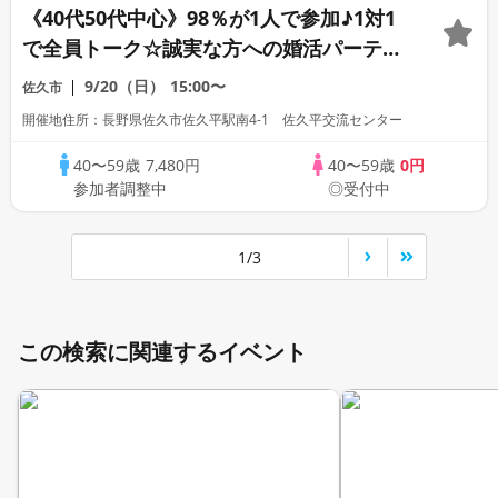
《40代50代中心》98％が1人で参加♪1対1
で全員トーク☆誠実な方への婚活パーティ
ー
9/20（日）
15:00〜
佐久市
開催地住所：長野県佐久市佐久平駅南4-1 佐久平交流センター
40〜59歳
7,480円
40〜59歳
0円
参加者調整中
◎受付中
1/3
この検索に関連するイベント