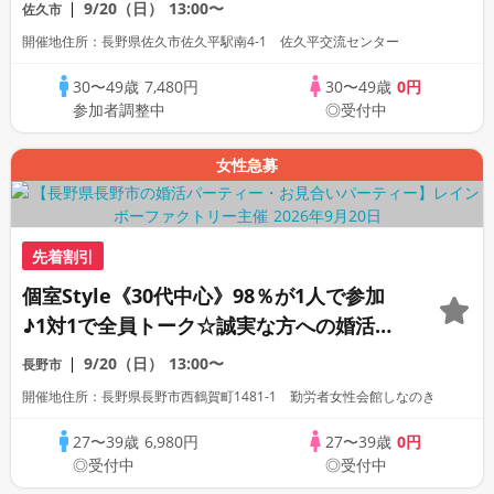
ー
9/20（日）
13:00〜
佐久市
開催地住所：長野県佐久市佐久平駅南4-1 佐久平交流センター
30〜49歳
7,480円
30〜49歳
0円
参加者調整中
◎受付中
女性急募
先着割引
個室Style《30代中心》98％が1人で参加
♪1対1で全員トーク☆誠実な方への婚活パ
ーティー
9/20（日）
13:00〜
長野市
開催地住所：長野県長野市西鶴賀町1481-1 勤労者女性会館しなのき
27〜39歳
6,980円
27〜39歳
0円
◎受付中
◎受付中