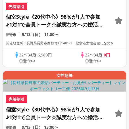
先着割引
個室Style《20代中心》98％が1人で参加
♪1対1で全員トーク☆誠実な方への婚活パ
ーティー
9/13（日）
11:00〜
長野市
開催地住所：長野県長野市西鶴賀町1481-1 勤労者女性会館しなのき
22〜34歳
6,980円
22〜34歳
0円
◎受付中
◎受付中
女性急募
先着割引
個室Style《30代中心》98％が1人で参加
♪1対1で全員トーク☆誠実な方への婚活パ
ーティー
9/13（日）
13:00〜
長野市