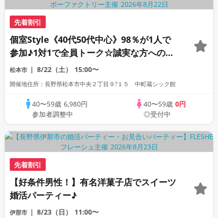
先着割引
個室Style《40代50代中心》98％が1人で
参加♪1対1で全員トーク☆誠実な方への婚
活パーティー
8/22（土）
15:00〜
松本市
開催地住所：長野県松本市中央２丁目９?１５ 中町蔵シック館
40〜59歳
6,980円
40〜59歳
0円
参加者調整中
◎受付中
先着割引
【好条件男性！】有名洋菓子店でスイーツ
婚活パーティー♪
8/23（日）
11:00〜
伊那市