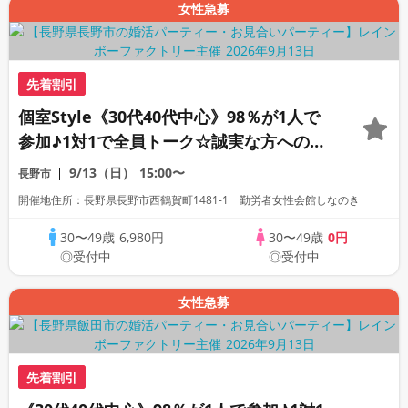
女性急募
先着割引
個室Style《30代40代中心》98％が1人で
参加♪1対1で全員トーク☆誠実な方への婚
活パーティー
9/13（日）
15:00〜
長野市
開催地住所：長野県長野市西鶴賀町1481-1 勤労者女性会館しなのき
30〜49歳
6,980円
30〜49歳
0円
◎受付中
◎受付中
女性急募
先着割引