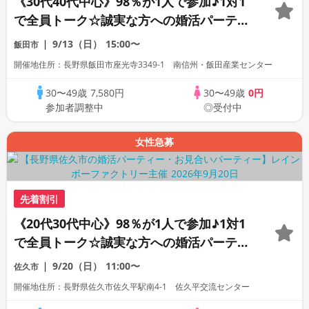
《30代40代中心》98％が1人で参加♪1対1
で全員トーク☆誠実な方への婚活パーティ
ー
9/13（日）
15:00〜
飯田市
開催地住所：長野県飯田市座光寺3349-1 南信州・飯田産業センター
30〜49歳
7,580円
30〜49歳
0円
参加者調整中
◎受付中
女性急募
先着割引
《20代30代中心》98％が1人で参加♪1対1
で全員トーク☆誠実な方への婚活パーティ
ー
9/20（日）
11:00〜
佐久市
開催地住所：長野県佐久市佐久平駅南4-1 佐久平交流センター