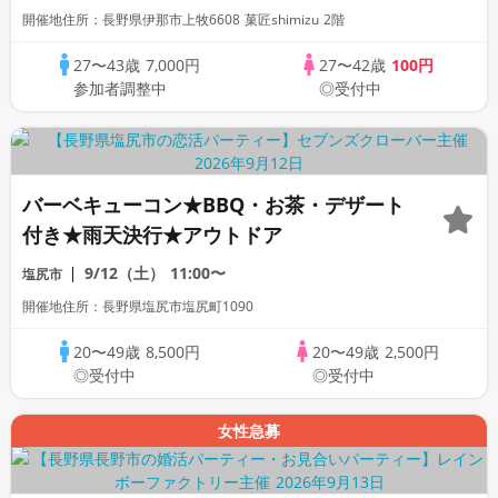
開催地住所：長野県伊那市上牧6608 菓匠shimizu 2階
27〜43歳
7,000円
27〜42歳
100円
参加者調整中
◎受付中
バーベキューコン★BBQ・お茶・デザート
付き★雨天決行★アウトドア
9/12（土）
11:00〜
塩尻市
開催地住所：長野県塩尻市塩尻町1090
20〜49歳
8,500円
20〜49歳
2,500円
◎受付中
◎受付中
女性急募