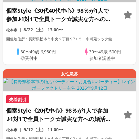
個室Style《30代40代中心》98％が1人で
参加♪1対1で全員トーク☆誠実な方への婚
活パーティー
8/22（土）
13:00〜
松本市
開催地住所：長野県松本市中央２丁目９?１５ 中町蔵シック館
30〜49歳
6,980円
30〜49歳
500円
◎受付中
参加者調整中
女性急募
先着割引
個室Style《20代中心》98％が1人で参加
♪1対1で全員トーク☆誠実な方への婚活パ
ーティー
9/12（土）
11:00〜
松本市
開催地住所：長野県松本市中央２丁目９?１５ 中町蔵シック館