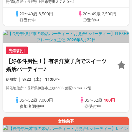
開催地住所：長野県上田市芳田３７８０−４
20〜49歳
8,500円
20〜49歳
2,500円
◎受付中
◎受付中
先着割引
【好条件男性！】有名洋菓子店でスイーツ
婚活パーティー♪
8/22（土）
11:00〜
伊那市
開催地住所：長野県伊那市上牧6608 菓匠shimizu 2階
35〜52歳
7,000円
35〜52歳
100円
参加者調整中
◎受付中
女性急募