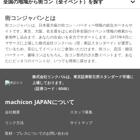
全国の地域から街コン（全イベント）を探す
街コンジャパンとは
街コンジャパンは、日本最大級の街コン・パーティー情報の総合ポータルサ
イトです。東京、大阪、名古屋をはじめ日本全国のイベント情報の検索から
参加申し込みまで、あなたの出会いを全力でサポートします。2015年4月に
マザーズに上場した株式会社リンクバル（現：東証スタンダード）が運営し
ているため、安心してイベントにご参加いただけます。街コン、恋活・婚活
パーティー、趣味コンはもちろん、合コン形式の少人数イベントまで、あな
たにピッタリのイベントが、いつでも簡単に探せます。
株式会社リンクバルは、東京証券取引所スタンダード市場に
上場しております。
（証券コード：6046）
machicon JAPANについて
会社概要
スタッフ募集
リンク方法
サイトマップ
取材・プレスについてのお問い合わせ