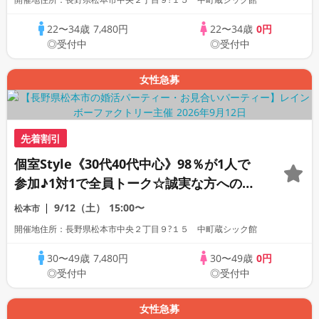
22〜34歳
7,480円
22〜34歳
0円
◎受付中
◎受付中
女性急募
先着割引
個室Style《30代40代中心》98％が1人で
参加♪1対1で全員トーク☆誠実な方への婚
活パーティー
9/12（土）
15:00〜
松本市
開催地住所：長野県松本市中央２丁目９?１５ 中町蔵シック館
30〜49歳
7,480円
30〜49歳
0円
◎受付中
◎受付中
女性急募