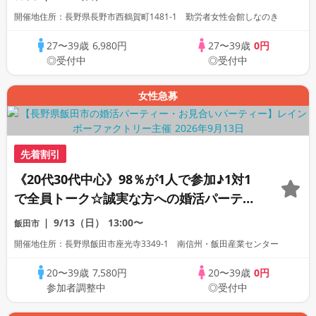
開催地住所：長野県長野市西鶴賀町1481-1 勤労者女性会館しなのき
27〜39歳
6,980円
27〜39歳
0円
◎受付中
◎受付中
女性急募
先着割引
《20代30代中心》98％が1人で参加♪1対1
で全員トーク☆誠実な方への婚活パーティ
ー
9/13（日）
13:00〜
飯田市
開催地住所：長野県飯田市座光寺3349-1 南信州・飯田産業センター
20〜39歳
7,580円
20〜39歳
0円
参加者調整中
◎受付中