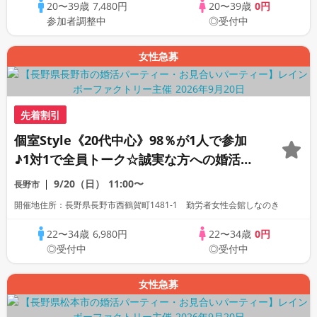
20〜39歳
7,480円
20〜39歳
0円
参加者調整中
◎受付中
女性急募
先着割引
個室Style《20代中心》98％が1人で参加
♪1対1で全員トーク☆誠実な方への婚活パ
ーティー
9/20（日）
11:00〜
長野市
開催地住所：長野県長野市西鶴賀町1481-1 勤労者女性会館しなのき
22〜34歳
6,980円
22〜34歳
0円
◎受付中
◎受付中
女性急募