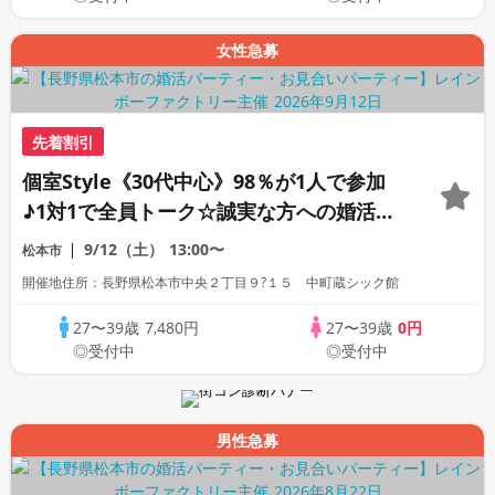
女性急募
先着割引
個室Style《30代中心》98％が1人で参加
♪1対1で全員トーク☆誠実な方への婚活パ
ーティー
9/12（土）
13:00〜
松本市
開催地住所：長野県松本市中央２丁目９?１５ 中町蔵シック館
27〜39歳
7,480円
27〜39歳
0円
◎受付中
◎受付中
男性急募