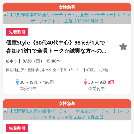
女性急募
先着割引
個室Style《30代40代中心》98％が1人で
参加♪1対1で全員トーク☆誠実な方への婚
活パーティー
9/20（日）
15:00〜
松本市
開催地住所：長野県松本市中央２丁目９?１５ 中町蔵シック館
30〜49歳
7,480円
30〜49歳
0円
◎受付中
◎受付中
女性急募
先着割引